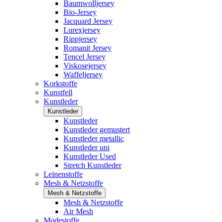
Baumwolljersey
Bio-Jersey
Jacquard Jersey
Lurexjersey
Rippjersey
Romanit Jersey
Tencel Jersey
Viskosejersey
Waffeljersey
Korkstoffe
Kunstfell
Kunstleder
Kunstleder
Kunstleder
Kunstleder gemustert
Kunstleder metallic
Kunstleder uni
Kunstleder Used
Stretch Kunstleder
Leinenstoffe
Mesh & Netzstoffe
Mesh & Netzstoffe
Mesh & Netzstoffe
Air Mesh
Modestoffe