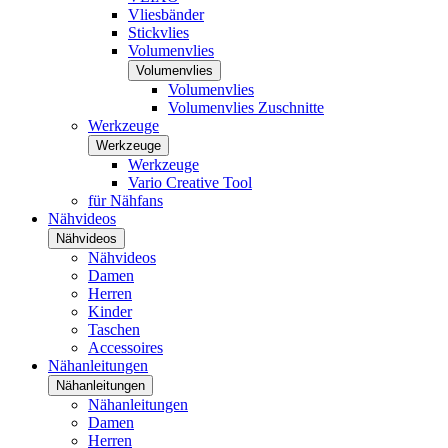
Vliesbänder
Stickvlies
Volumenvlies
Volumenvlies
Volumenvlies
Volumenvlies Zuschnitte
Werkzeuge
Werkzeuge
Werkzeuge
Vario Creative Tool
für Nähfans
Nähvideos
Nähvideos
Nähvideos
Damen
Herren
Kinder
Taschen
Accessoires
Nähanleitungen
Nähanleitungen
Nähanleitungen
Damen
Herren