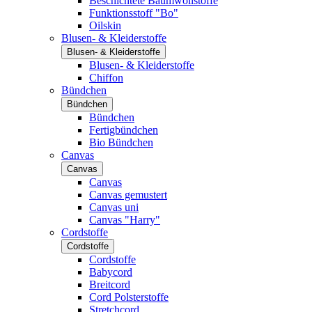
Beschichtete Baumwollstoffe
Funktionsstoff "Bo"
Oilskin
Blusen- & Kleiderstoffe
Blusen- & Kleiderstoffe
Blusen- & Kleiderstoffe
Chiffon
Bündchen
Bündchen
Bündchen
Fertigbündchen
Bio Bündchen
Canvas
Canvas
Canvas
Canvas gemustert
Canvas uni
Canvas "Harry"
Cordstoffe
Cordstoffe
Cordstoffe
Babycord
Breitcord
Cord Polsterstoffe
Stretchcord