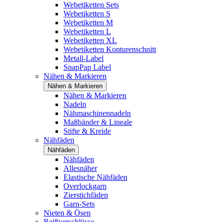
Webetiketten Sets
Webetiketten S
Webetiketten M
Webetiketten L
Webetiketten XL
Webetiketten Konturenschnitt
Metall-Label
SnapPap Label
Nähen & Markieren
Nähen & Markieren
Nähen & Markieren
Nadeln
Nähmaschinennadeln
Maßbänder & Lineale
Stifte & Kreide
Nähfäden
Nähfäden
Nähfäden
Allesnäher
Elastische Nähfäden
Overlockgarn
Zierstichfäden
Garn-Sets
Nieten & Ösen
Reißverschlüsse