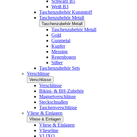
Schwarz B5
Weiß B3
Taschenzubehör Kunststoff
Taschenzubehör Metall
Taschenzubehör Metall
Taschenzubehör Metall
Gold
Gunmetal
Kupfer
Messing
Regenbogen
Silber
Taschenzubehör Sets
Verschlüsse
Verschlüsse
Verschlüsse
Bikini- & BH-Zubehör
Magnetverschlüsse
Steckschnallen
Taschenverschlüsse
Vliese & Einlagen
Vliese & Einlagen
Vliese & Einlagen
Vlieseline
VLIXO