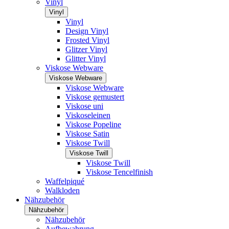
Vinyl
Vinyl
Vinyl
Design Vinyl
Frosted Vinyl
Glitzer Vinyl
Glitter Vinyl
Viskose Webware
Viskose Webware
Viskose Webware
Viskose gemustert
Viskose uni
Viskoseleinen
Viskose Popeline
Viskose Satin
Viskose Twill
Viskose Twill
Viskose Twill
Viskose Tencelfinish
Waffelpiqué
Walkloden
Nähzubehör
Nähzubehör
Nähzubehör
Aufbewahrung