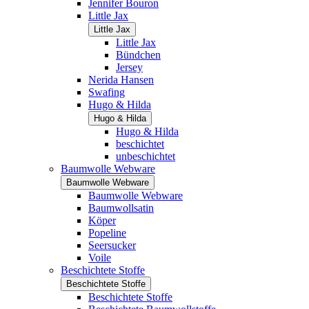
Jennifer Bouron
Little Jax
Little Jax
Little Jax
Bündchen
Jersey
Nerida Hansen
Swafing
Hugo & Hilda
Hugo & Hilda
Hugo & Hilda
beschichtet
unbeschichtet
Baumwolle Webware
Baumwolle Webware
Baumwolle Webware
Baumwollsatin
Köper
Popeline
Seersucker
Voile
Beschichtete Stoffe
Beschichtete Stoffe
Beschichtete Stoffe