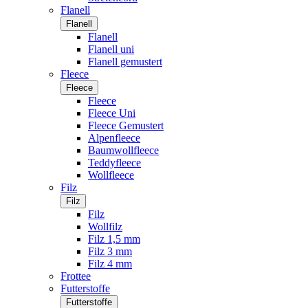
Flanell
Flanell
Flanell
Flanell uni
Flanell gemustert
Fleece
Fleece
Fleece
Fleece Uni
Fleece Gemustert
Alpenfleece
Baumwollfleece
Teddyfleece
Wollfleece
Filz
Filz
Filz
Wollfilz
Filz 1,5 mm
Filz 3 mm
Filz 4 mm
Frottee
Futterstoffe
Futterstoffe