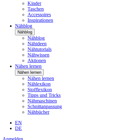
Kinder
Taschen
Accessoires
Inspirationen
Nähblog
Nähblog
Nähblog
Nähideen
Nähtutorials
Nähwissen
Aktionen
Nähen lernen
Nähen lernen
Nähen lernen
Nählexikon
Stofflexikon
Tipps und Tricks
Nähmaschinen
Schnittanpassung
Nähbücher
EN
DE
Anmelden