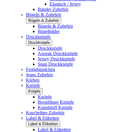
Elastisch / Jersey
Bänder Zubehör
Bügeln & Zubehör
Bügeln & Zubehör
Bügeln & Zubehör
Bügelbilder
Druckknöpfe
Druckknöpfe
Druckknöpfe
Anorak Druckknöpfe
Jersey Druckknöpfe
Snap Druckknöpfe
Fertigbündchen
Jeans Zubehör
Kleben
Knöpfe
Knöpfe
Knöpfe
Beziehbare Knöpfe
Kunststoff Knöpfe
Kuscheltier-Zubehör
Label & Etiketten
Label & Etiketten
Label & Etiketten