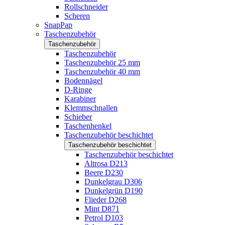
Rollschneider
Scheren
SnapPap
Taschenzubehör
Taschenzubehör
Taschenzubehör
Taschenzubehör 25 mm
Taschenzubehör 40 mm
Bodennägel
D-Ringe
Karabiner
Klemmschnallen
Schieber
Taschenhenkel
Taschenzubehör beschichtet
Taschenzubehör beschichtet
Taschenzubehör beschichtet
Altrosa D213
Beere D230
Dunkelgrau D306
Dunkelgrün D190
Flieder D268
Mint D871
Petrol D103