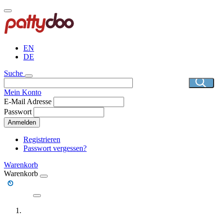
Direkt
zum
Inhalt
EN
DE
Suche
Mein Konto
E-Mail Adresse
Passwort
Anmelden
Registrieren
Passwort vergessen?
Warenkorb
Warenkorb