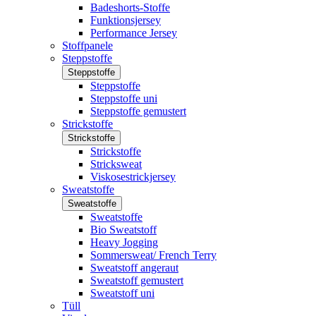
Badeshorts-Stoffe
Funktionsjersey
Performance Jersey
Stoffpanele
Steppstoffe
Steppstoffe
Steppstoffe
Steppstoffe uni
Steppstoffe gemustert
Strickstoffe
Strickstoffe
Strickstoffe
Stricksweat
Viskosestrickjersey
Sweatstoffe
Sweatstoffe
Sweatstoffe
Bio Sweatstoff
Heavy Jogging
Sommersweat/ French Terry
Sweatstoff angeraut
Sweatstoff gemustert
Sweatstoff uni
Tüll