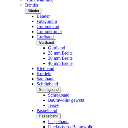
Bänder
Bänder
Bänder
Falzgummi
Gummiband
Gummikordel
Gurtband
Gurtband
Gurtband
25 mm Breite
30 mm Breite
40 mm Breite
Klettband
Kordeln
Satinband
Schrägband
Schrägband
Schrägband
Baumwolle/ gewebt
Jersey
Paspelband
Paspelband
Paspelband
Unelastisch / Baumwolle