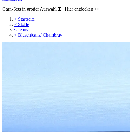
Garn-Sets in großer Auswahl 🧵
Hier entdecken >>
<
Startseite
<
Stoffe
<
Jeans
<
Blusenjeans/ Chambray