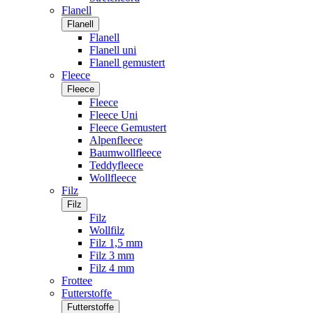
Flanell
Flanell
Flanell
Flanell uni
Flanell gemustert
Fleece
Fleece
Fleece
Fleece Uni
Fleece Gemustert
Alpenfleece
Baumwollfleece
Teddyfleece
Wollfleece
Filz
Filz
Filz
Wollfilz
Filz 1,5 mm
Filz 3 mm
Filz 4 mm
Frottee
Futterstoffe
Futterstoffe