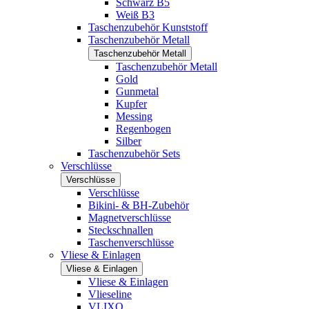
Schwarz B5
Weiß B3
Taschenzubehör Kunststoff
Taschenzubehör Metall
Taschenzubehör Metall
Taschenzubehör Metall
Gold
Gunmetal
Kupfer
Messing
Regenbogen
Silber
Taschenzubehör Sets
Verschlüsse
Verschlüsse
Verschlüsse
Bikini- & BH-Zubehör
Magnetverschlüsse
Steckschnallen
Taschenverschlüsse
Vliese & Einlagen
Vliese & Einlagen
Vliese & Einlagen
Vlieseline
VLIXO