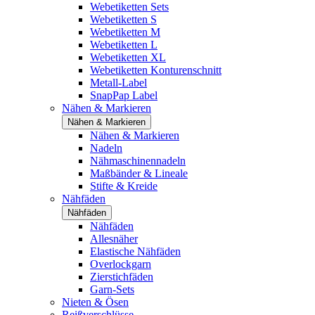
Webetiketten Sets
Webetiketten S
Webetiketten M
Webetiketten L
Webetiketten XL
Webetiketten Konturenschnitt
Metall-Label
SnapPap Label
Nähen & Markieren
Nähen & Markieren
Nähen & Markieren
Nadeln
Nähmaschinennadeln
Maßbänder & Lineale
Stifte & Kreide
Nähfäden
Nähfäden
Nähfäden
Allesnäher
Elastische Nähfäden
Overlockgarn
Zierstichfäden
Garn-Sets
Nieten & Ösen
Reißverschlüsse