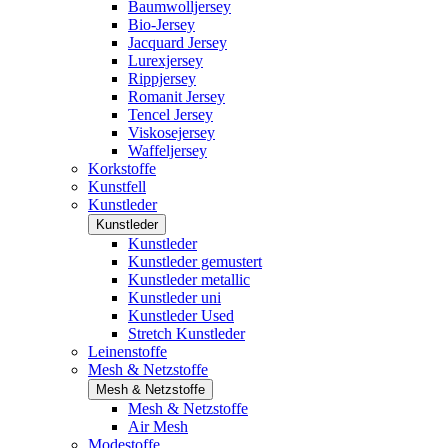
Baumwolljersey
Bio-Jersey
Jacquard Jersey
Lurexjersey
Rippjersey
Romanit Jersey
Tencel Jersey
Viskosejersey
Waffeljersey
Korkstoffe
Kunstfell
Kunstleder
Kunstleder
Kunstleder
Kunstleder gemustert
Kunstleder metallic
Kunstleder uni
Kunstleder Used
Stretch Kunstleder
Leinenstoffe
Mesh & Netzstoffe
Mesh & Netzstoffe
Mesh & Netzstoffe
Air Mesh
Modestoffe