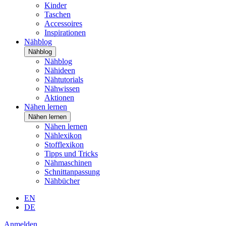
Kinder
Taschen
Accessoires
Inspirationen
Nähblog
Nähblog
Nähblog
Nähideen
Nähtutorials
Nähwissen
Aktionen
Nähen lernen
Nähen lernen
Nähen lernen
Nählexikon
Stofflexikon
Tipps und Tricks
Nähmaschinen
Schnittanpassung
Nähbücher
EN
DE
Anmelden