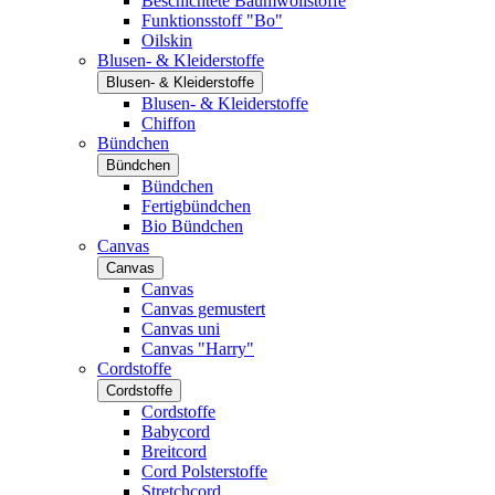
Beschichtete Baumwollstoffe
Funktionsstoff "Bo"
Oilskin
Blusen- & Kleiderstoffe
Blusen- & Kleiderstoffe
Blusen- & Kleiderstoffe
Chiffon
Bündchen
Bündchen
Bündchen
Fertigbündchen
Bio Bündchen
Canvas
Canvas
Canvas
Canvas gemustert
Canvas uni
Canvas "Harry"
Cordstoffe
Cordstoffe
Cordstoffe
Babycord
Breitcord
Cord Polsterstoffe
Stretchcord