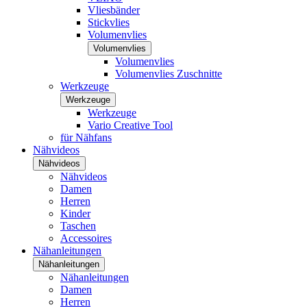
Vliesbänder
Stickvlies
Volumenvlies
Volumenvlies
Volumenvlies
Volumenvlies Zuschnitte
Werkzeuge
Werkzeuge
Werkzeuge
Vario Creative Tool
für Nähfans
Nähvideos
Nähvideos
Nähvideos
Damen
Herren
Kinder
Taschen
Accessoires
Nähanleitungen
Nähanleitungen
Nähanleitungen
Damen
Herren