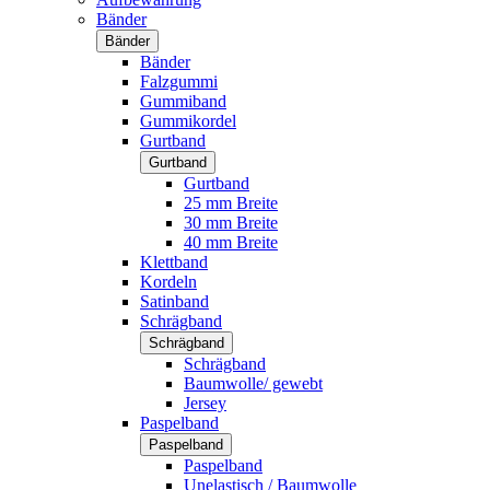
Bänder
Bänder
Bänder
Falzgummi
Gummiband
Gummikordel
Gurtband
Gurtband
Gurtband
25 mm Breite
30 mm Breite
40 mm Breite
Klettband
Kordeln
Satinband
Schrägband
Schrägband
Schrägband
Baumwolle/ gewebt
Jersey
Paspelband
Paspelband
Paspelband
Unelastisch / Baumwolle