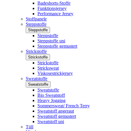
Badeshorts-Stoffe
Funktionsjersey
Performance Jersey
Stoffpanele
Steppstoffe
Steppstoffe
Steppstoffe
Steppstoffe uni
Steppstoffe gemustert
Strickstoffe
Strickstoffe
Strickstoffe
Stricksweat
Viskosestrickjersey
Sweatstoffe
Sweatstoffe
Sweatstoffe
Bio Sweatstoff
Heavy Jogging
Sommersweat/ French Terry
Sweatstoff angeraut
Sweatstoff gemustert
Sweatstoff uni
Tüll