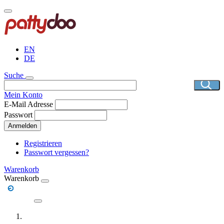
Direkt
zum
Inhalt
EN
DE
Suche
Mein Konto
E-Mail Adresse
Passwort
Anmelden
Registrieren
Passwort vergessen?
Warenkorb
Warenkorb