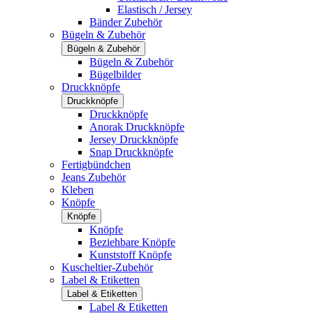
Elastisch / Jersey
Bänder Zubehör
Bügeln & Zubehör
Bügeln & Zubehör
Bügeln & Zubehör
Bügelbilder
Druckknöpfe
Druckknöpfe
Druckknöpfe
Anorak Druckknöpfe
Jersey Druckknöpfe
Snap Druckknöpfe
Fertigbündchen
Jeans Zubehör
Kleben
Knöpfe
Knöpfe
Knöpfe
Beziehbare Knöpfe
Kunststoff Knöpfe
Kuscheltier-Zubehör
Label & Etiketten
Label & Etiketten
Label & Etiketten