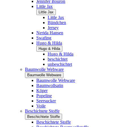
Jennifer Bouron
Little Jax
Little Jax
Little Jax
Bündchen
Jersey
Nerida Hansen
Swafing
Hugo & Hilda
Hugo & Hilda
Hugo & Hilda
beschichtet
unbeschichtet
Baumwolle Webware
Baumwolle Webware
Baumwolle Webware
Baumwollsatin
Köper
Popeline
Seersucker
Voile
Beschichtete Stoffe
Beschichtete Stoffe
Beschichtete Stoffe