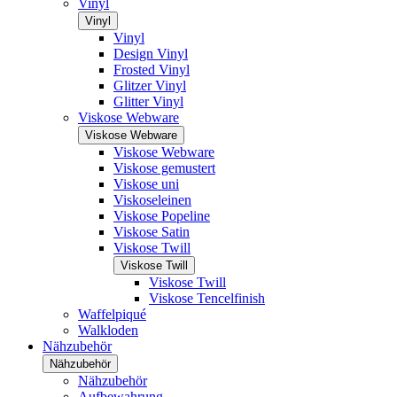
Vinyl
Vinyl
Vinyl
Design Vinyl
Frosted Vinyl
Glitzer Vinyl
Glitter Vinyl
Viskose Webware
Viskose Webware
Viskose Webware
Viskose gemustert
Viskose uni
Viskoseleinen
Viskose Popeline
Viskose Satin
Viskose Twill
Viskose Twill
Viskose Twill
Viskose Tencelfinish
Waffelpiqué
Walkloden
Nähzubehör
Nähzubehör
Nähzubehör
Aufbewahrung