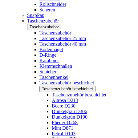
Rollschneider
Scheren
SnapPap
Taschenzubehör
Taschenzubehör
Taschenzubehör
Taschenzubehör 25 mm
Taschenzubehör 40 mm
Bodennägel
D-Ringe
Karabiner
Klemmschnallen
Schieber
Taschenhenkel
Taschenzubehör beschichtet
Taschenzubehör beschichtet
Taschenzubehör beschichtet
Altrosa D213
Beere D230
Dunkelgrau D306
Dunkelgrün D190
Flieder D268
Mint D871
Petrol D103