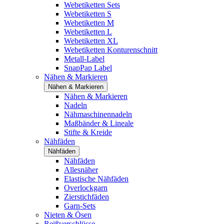
Webetiketten Sets
Webetiketten S
Webetiketten M
Webetiketten L
Webetiketten XL
Webetiketten Konturenschnitt
Metall-Label
SnapPap Label
Nähen & Markieren
Nähen & Markieren
Nähen & Markieren
Nadeln
Nähmaschinennadeln
Maßbänder & Lineale
Stifte & Kreide
Nähfäden
Nähfäden
Nähfäden
Allesnäher
Elastische Nähfäden
Overlockgarn
Zierstichfäden
Garn-Sets
Nieten & Ösen
Reißverschlüsse