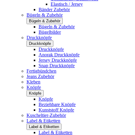
Elastisch / Jersey
Bänder Zubehör
Bügeln & Zubehör
Bügeln & Zubehör
Bügeln & Zubehör
Bügelbilder
Druckknöpfe
Druckknöpfe
Druckknöpfe
Anorak Druckknöpfe
Jersey Druckknöpfe
Snap Druckknöpfe
Fertigbündchen
Jeans Zubehör
Kleben
Knöpfe
Knöpfe
Knöpfe
Beziehbare Knöpfe
Kunststoff Knöpfe
Kuscheltier-Zubehör
Label & Etiketten
Label & Etiketten
Label & Etiketten