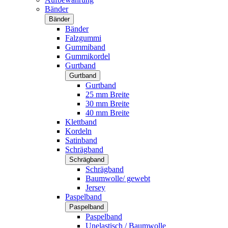
Bänder
Bänder
Bänder
Falzgummi
Gummiband
Gummikordel
Gurtband
Gurtband
Gurtband
25 mm Breite
30 mm Breite
40 mm Breite
Klettband
Kordeln
Satinband
Schrägband
Schrägband
Schrägband
Baumwolle/ gewebt
Jersey
Paspelband
Paspelband
Paspelband
Unelastisch / Baumwolle