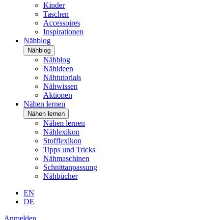
Kinder
Taschen
Accessoires
Inspirationen
Nähblog
Nähblog
Nähblog
Nähideen
Nähtutorials
Nähwissen
Aktionen
Nähen lernen
Nähen lernen
Nähen lernen
Nählexikon
Stofflexikon
Tipps und Tricks
Nähmaschinen
Schnittanpassung
Nähbücher
EN
DE
Anmelden