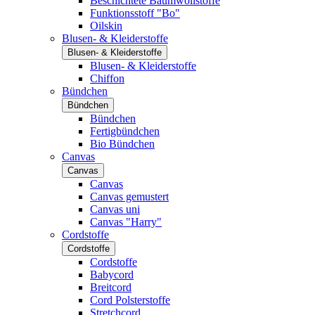
Beschichtete Baumwollstoffe
Funktionsstoff "Bo"
Oilskin
Blusen- & Kleiderstoffe
Blusen- & Kleiderstoffe
Blusen- & Kleiderstoffe
Chiffon
Bündchen
Bündchen
Bündchen
Fertigbündchen
Bio Bündchen
Canvas
Canvas
Canvas
Canvas gemustert
Canvas uni
Canvas "Harry"
Cordstoffe
Cordstoffe
Cordstoffe
Babycord
Breitcord
Cord Polsterstoffe
Stretchcord