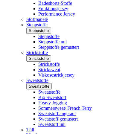
Badeshorts-Stoffe
Funktionsjersey
Performance Jersey
Stoffpanele
Steppstoffe
Steppstoffe
Steppstoffe
Steppstoffe uni
Steppstoffe gemustert
Strickstoffe
Strickstoffe
Strickstoffe
Stricksweat
Viskosestrickjersey
Sweatstoffe
Sweatstoffe
Sweatstoffe
Bio Sweatstoff
Heavy Jogging
Sommersweat/ French Terry
Sweatstoff angeraut
Sweatstoff gemustert
Sweatstoff uni
Tüll