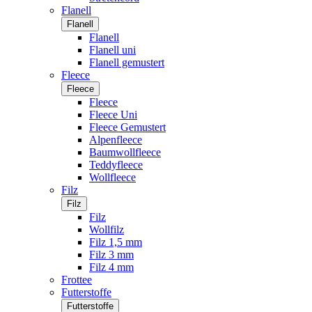
Flanell
Flanell
Flanell
Flanell uni
Flanell gemustert
Fleece
Fleece
Fleece
Fleece Uni
Fleece Gemustert
Alpenfleece
Baumwollfleece
Teddyfleece
Wollfleece
Filz
Filz
Filz
Wollfilz
Filz 1,5 mm
Filz 3 mm
Filz 4 mm
Frottee
Futterstoffe
Futterstoffe