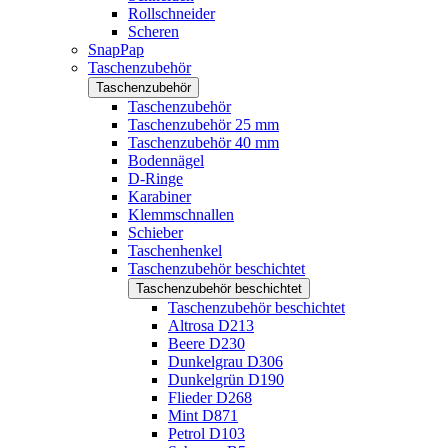
Rollschneider
Scheren
SnapPap
Taschenzubehör
Taschenzubehör
Taschenzubehör
Taschenzubehör 25 mm
Taschenzubehör 40 mm
Bodennägel
D-Ringe
Karabiner
Klemmschnallen
Schieber
Taschenhenkel
Taschenzubehör beschichtet
Taschenzubehör beschichtet
Taschenzubehör beschichtet
Altrosa D213
Beere D230
Dunkelgrau D306
Dunkelgrün D190
Flieder D268
Mint D871
Petrol D103