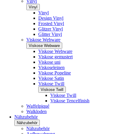
Vinyl
Vinyl
Vinyl
Design Vinyl
Frosted Vinyl
Glitzer Vinyl
Glitter Vinyl
Viskose Webware
Viskose Webware
Viskose Webware
Viskose gemustert
Viskose uni
Viskoseleinen
Viskose Popeline
Viskose Satin
Viskose Twill
Viskose Twill
Viskose Twill
Viskose Tencelfinish
Waffelpiqué
Walkloden
Nähzubehör
Nähzubehör
Nähzubehör
Aufbewahrung