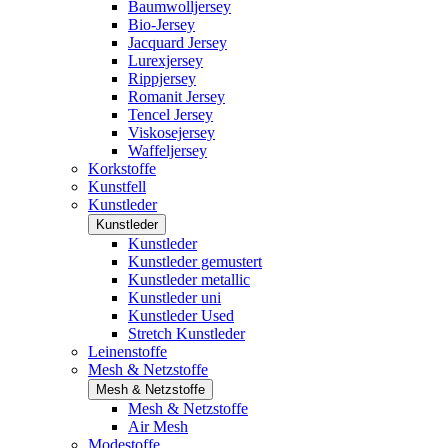
Baumwolljersey
Bio-Jersey
Jacquard Jersey
Lurexjersey
Rippjersey
Romanit Jersey
Tencel Jersey
Viskosejersey
Waffeljersey
Korkstoffe
Kunstfell
Kunstleder
Kunstleder
Kunstleder
Kunstleder gemustert
Kunstleder metallic
Kunstleder uni
Kunstleder Used
Stretch Kunstleder
Leinenstoffe
Mesh & Netzstoffe
Mesh & Netzstoffe
Mesh & Netzstoffe
Air Mesh
Modestoffe