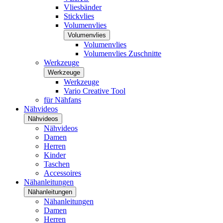
Vliesbänder
Stickvlies
Volumenvlies
Volumenvlies
Volumenvlies
Volumenvlies Zuschnitte
Werkzeuge
Werkzeuge
Werkzeuge
Vario Creative Tool
für Nähfans
Nähvideos
Nähvideos
Nähvideos
Damen
Herren
Kinder
Taschen
Accessoires
Nähanleitungen
Nähanleitungen
Nähanleitungen
Damen
Herren