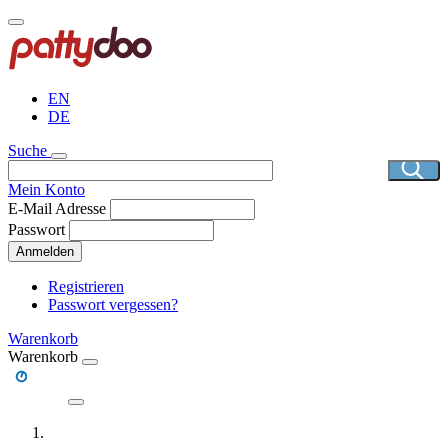
Direkt
zum
Inhalt
EN
DE
Suche
Mein Konto
E-Mail Adresse
Passwort
Anmelden
Registrieren
Passwort vergessen?
Warenkorb
Warenkorb