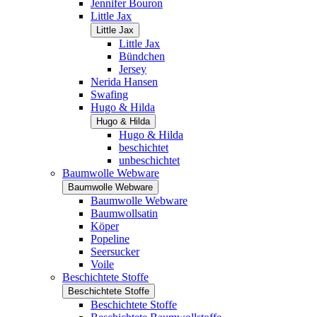
Jennifer Bouron
Little Jax
Little Jax
Little Jax
Bündchen
Jersey
Nerida Hansen
Swafing
Hugo & Hilda
Hugo & Hilda
Hugo & Hilda
beschichtet
unbeschichtet
Baumwolle Webware
Baumwolle Webware
Baumwolle Webware
Baumwollsatin
Köper
Popeline
Seersucker
Voile
Beschichtete Stoffe
Beschichtete Stoffe
Beschichtete Stoffe