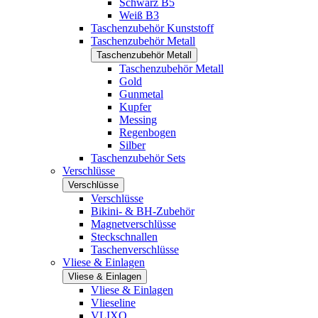
Schwarz B5
Weiß B3
Taschenzubehör Kunststoff
Taschenzubehör Metall
Taschenzubehör Metall
Taschenzubehör Metall
Gold
Gunmetal
Kupfer
Messing
Regenbogen
Silber
Taschenzubehör Sets
Verschlüsse
Verschlüsse
Verschlüsse
Bikini- & BH-Zubehör
Magnetverschlüsse
Steckschnallen
Taschenverschlüsse
Vliese & Einlagen
Vliese & Einlagen
Vliese & Einlagen
Vlieseline
VLIXO