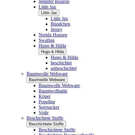
Jennifer Bouron
Little Jax
Little Jax
Little Jax
Bündchen
Jersey
Nerida Hansen
Swafing
Hugo & Hilda
Hugo & Hilda
Hugo & Hilda
beschichtet
unbeschichtet
Baumwolle Webware
Baumwolle Webware
Baumwolle Webware
Baumwollsatin
Köper
Popeline
Seersucker
Voile
Beschichtete Stoffe
Beschichtete Stoffe
Beschichtete Stoffe