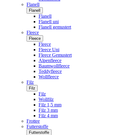
Flanell
Flanell
Flanell
Flanell uni
Flanell gemustert
Fleece
Fleece
Fleece
Fleece Uni
Fleece Gemustert
Alpenfleece
Baumwollfleece
Teddyfleece
Wollfleece
Filz
Filz
Filz
Wollfilz
Filz 1,5 mm
Filz 3 mm
Filz 4 mm
Frottee
Futterstoffe
Futterstoffe