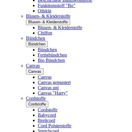
Beschichtete Baumwollstoffe
Funktionsstoff "Bo"
Oilskin
Blusen- & Kleiderstoffe
Blusen- & Kleiderstoffe
Blusen- & Kleiderstoffe
Chiffon
Bündchen
Bündchen
Bündchen
Fertigbündchen
Bio Bündchen
Canvas
Canvas
Canvas
Canvas gemustert
Canvas uni
Canvas "Harry"
Cordstoffe
Cordstoffe
Cordstoffe
Babycord
Breitcord
Cord Polsterstoffe
Stretchcord