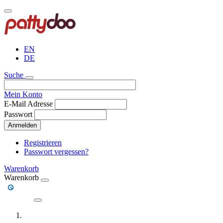
Direkt
zum
Inhalt
EN
DE
Suche
Mein Konto
E-Mail Adresse
Passwort
Anmelden
Registrieren
Passwort vergessen?
Warenkorb
Warenkorb