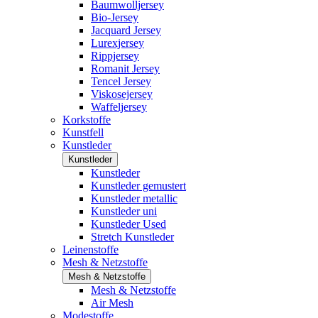
Baumwolljersey
Bio-Jersey
Jacquard Jersey
Lurexjersey
Rippjersey
Romanit Jersey
Tencel Jersey
Viskosejersey
Waffeljersey
Korkstoffe
Kunstfell
Kunstleder
Kunstleder
Kunstleder
Kunstleder gemustert
Kunstleder metallic
Kunstleder uni
Kunstleder Used
Stretch Kunstleder
Leinenstoffe
Mesh & Netzstoffe
Mesh & Netzstoffe
Mesh & Netzstoffe
Air Mesh
Modestoffe