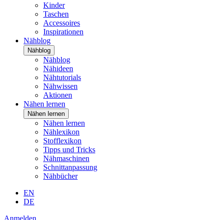
Kinder
Taschen
Accessoires
Inspirationen
Nähblog
Nähblog
Nähblog
Nähideen
Nähtutorials
Nähwissen
Aktionen
Nähen lernen
Nähen lernen
Nähen lernen
Nählexikon
Stofflexikon
Tipps und Tricks
Nähmaschinen
Schnittanpassung
Nähbücher
EN
DE
Anmelden