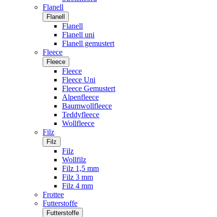
Flanell
Flanell
Flanell
Flanell uni
Flanell gemustert
Fleece
Fleece
Fleece
Fleece Uni
Fleece Gemustert
Alpenfleece
Baumwollfleece
Teddyfleece
Wollfleece
Filz
Filz
Filz
Wollfilz
Filz 1,5 mm
Filz 3 mm
Filz 4 mm
Frottee
Futterstoffe
Futterstoffe