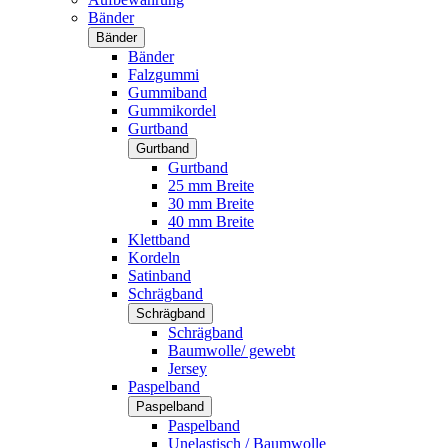
Bänder
Bänder
Bänder
Falzgummi
Gummiband
Gummikordel
Gurtband
Gurtband
Gurtband
25 mm Breite
30 mm Breite
40 mm Breite
Klettband
Kordeln
Satinband
Schrägband
Schrägband
Schrägband
Baumwolle/ gewebt
Jersey
Paspelband
Paspelband
Paspelband
Unelastisch / Baumwolle