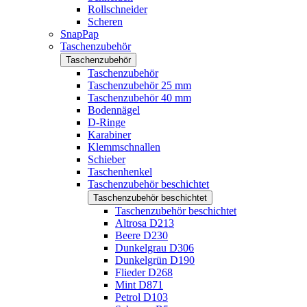
Rollschneider
Scheren
SnapPap
Taschenzubehör
Taschenzubehör
Taschenzubehör
Taschenzubehör 25 mm
Taschenzubehör 40 mm
Bodennägel
D-Ringe
Karabiner
Klemmschnallen
Schieber
Taschenhenkel
Taschenzubehör beschichtet
Taschenzubehör beschichtet
Taschenzubehör beschichtet
Altrosa D213
Beere D230
Dunkelgrau D306
Dunkelgrün D190
Flieder D268
Mint D871
Petrol D103