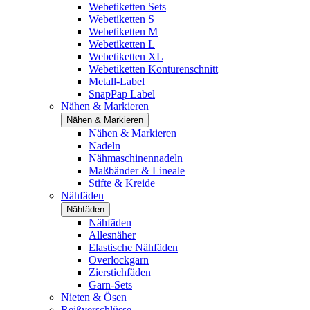
Webetiketten Sets
Webetiketten S
Webetiketten M
Webetiketten L
Webetiketten XL
Webetiketten Konturenschnitt
Metall-Label
SnapPap Label
Nähen & Markieren
Nähen & Markieren
Nähen & Markieren
Nadeln
Nähmaschinennadeln
Maßbänder & Lineale
Stifte & Kreide
Nähfäden
Nähfäden
Nähfäden
Allesnäher
Elastische Nähfäden
Overlockgarn
Zierstichfäden
Garn-Sets
Nieten & Ösen
Reißverschlüsse