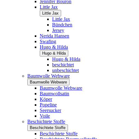
Jennifer Bouron
Little Jax
Little Jax
Little Jax
Bündchen
Jersey
Nerida Hansen
Swafing
Hugo & Hilda
Hugo & Hilda
Hugo & Hilda
beschichtet
unbeschichtet
Baumwolle Webware
Baumwolle Webware
Baumwolle Webware
Baumwollsatin
Köper
Popeline
Seersucker
Voile
Beschichtete Stoffe
Beschichtete Stoffe
Beschichtete Stoffe