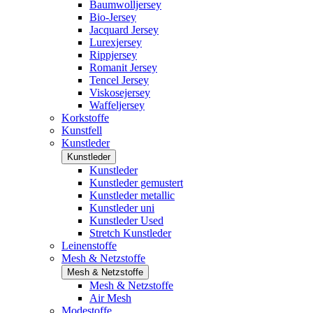
Baumwolljersey
Bio-Jersey
Jacquard Jersey
Lurexjersey
Rippjersey
Romanit Jersey
Tencel Jersey
Viskosejersey
Waffeljersey
Korkstoffe
Kunstfell
Kunstleder
Kunstleder
Kunstleder
Kunstleder gemustert
Kunstleder metallic
Kunstleder uni
Kunstleder Used
Stretch Kunstleder
Leinenstoffe
Mesh & Netzstoffe
Mesh & Netzstoffe
Mesh & Netzstoffe
Air Mesh
Modestoffe