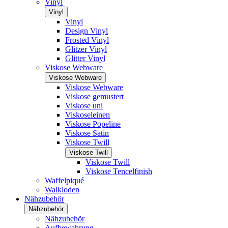
Vinyl
Vinyl
Vinyl
Design Vinyl
Frosted Vinyl
Glitzer Vinyl
Glitter Vinyl
Viskose Webware
Viskose Webware
Viskose Webware
Viskose gemustert
Viskose uni
Viskoseleinen
Viskose Popeline
Viskose Satin
Viskose Twill
Viskose Twill
Viskose Twill
Viskose Tencelfinish
Waffelpiqué
Walkloden
Nähzubehör
Nähzubehör
Nähzubehör
Aufbewahrung