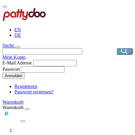
Direkt
zum
Inhalt
EN
DE
Suche
Mein Konto
E-Mail Adresse
Passwort
Anmelden
Registrieren
Passwort vergessen?
Warenkorb
Warenkorb