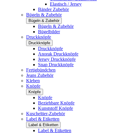
Elastisch / Jersey
Bänder Zubehör
Bügeln & Zubehör
Bügeln & Zubehör
Bügeln & Zubehör
Bügelbilder
Druckknöpfe
Druckknöpfe
Druckknöpfe
Anorak Druckknöpfe
Jersey Druckknöpfe
Snap Druckknöpfe
Fertigbündchen
Jeans Zubehör
Kleben
Knöpfe
Knöpfe
Knöpfe
Beziehbare Knöpfe
Kunststoff Knöpfe
Kuscheltier-Zubehör
Label & Etiketten
Label & Etiketten
Label & Etiketten