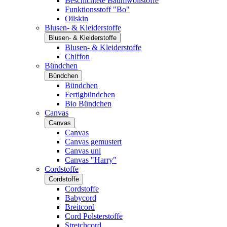
Beschichtete Baumwollstoffe
Funktionsstoff "Bo"
Oilskin
Blusen- & Kleiderstoffe
Blusen- & Kleiderstoffe
Blusen- & Kleiderstoffe
Chiffon
Bündchen
Bündchen
Bündchen
Fertigbündchen
Bio Bündchen
Canvas
Canvas
Canvas
Canvas gemustert
Canvas uni
Canvas "Harry"
Cordstoffe
Cordstoffe
Cordstoffe
Babycord
Breitcord
Cord Polsterstoffe
Stretchcord