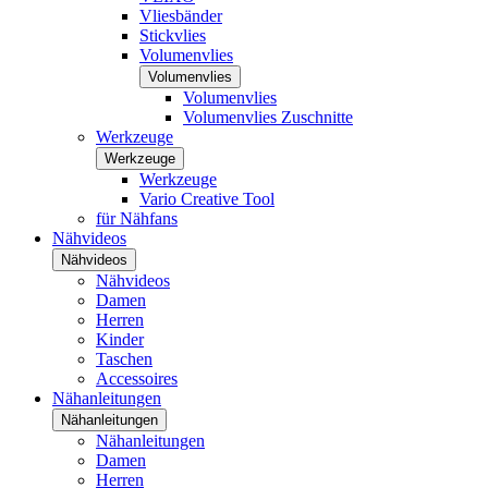
Vliesbänder
Stickvlies
Volumenvlies
Volumenvlies
Volumenvlies
Volumenvlies Zuschnitte
Werkzeuge
Werkzeuge
Werkzeuge
Vario Creative Tool
für Nähfans
Nähvideos
Nähvideos
Nähvideos
Damen
Herren
Kinder
Taschen
Accessoires
Nähanleitungen
Nähanleitungen
Nähanleitungen
Damen
Herren