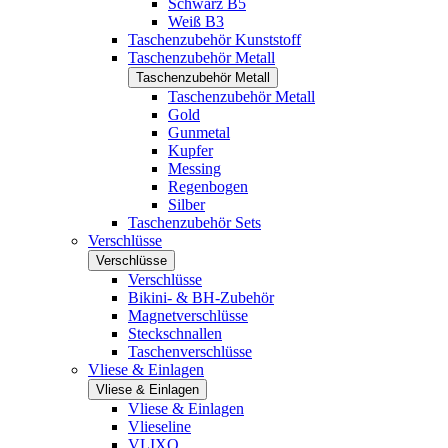
Schwarz B5
Weiß B3
Taschenzubehör Kunststoff
Taschenzubehör Metall
Taschenzubehör Metall
Taschenzubehör Metall
Gold
Gunmetal
Kupfer
Messing
Regenbogen
Silber
Taschenzubehör Sets
Verschlüsse
Verschlüsse
Verschlüsse
Bikini- & BH-Zubehör
Magnetverschlüsse
Steckschnallen
Taschenverschlüsse
Vliese & Einlagen
Vliese & Einlagen
Vliese & Einlagen
Vlieseline
VLIXO