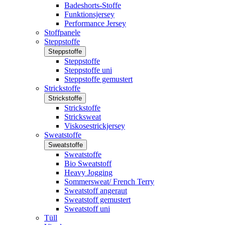
Badeshorts-Stoffe
Funktionsjersey
Performance Jersey
Stoffpanele
Steppstoffe
Steppstoffe
Steppstoffe
Steppstoffe uni
Steppstoffe gemustert
Strickstoffe
Strickstoffe
Strickstoffe
Stricksweat
Viskosestrickjersey
Sweatstoffe
Sweatstoffe
Sweatstoffe
Bio Sweatstoff
Heavy Jogging
Sommersweat/ French Terry
Sweatstoff angeraut
Sweatstoff gemustert
Sweatstoff uni
Tüll