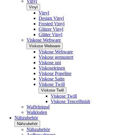
Vinyl
Vinyl
Vinyl
Design Vinyl
Frosted Vinyl
Glitzer Vinyl
Glitter Vinyl
Viskose Webware
Viskose Webware
Viskose Webware
Viskose gemustert
Viskose uni
Viskoseleinen
Viskose Popeline
Viskose Satin
Viskose Twill
Viskose Twill
Viskose Twill
Viskose Tencelfinish
Waffelpiqué
Walkloden
Nähzubehör
Nähzubehör
Nähzubehör
Aufbewahrung