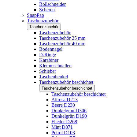
Rollschneider
Scheren
SnapPap
Taschenzubehör
Taschenzubehör
Taschenzubehör
Taschenzubehör 25 mm
Taschenzubehör 40 mm
Bodennägel
D-Ringe
Karabiner
Klemmschnallen
Schieber
Taschenhenkel
Taschenzubehör beschichtet
Taschenzubehör beschichtet
Taschenzubehör beschichtet
Altrosa D213
Beere D230
Dunkelgrau D306
Dunkelgrün D190
Flieder D268
Mint D871
Petrol D103