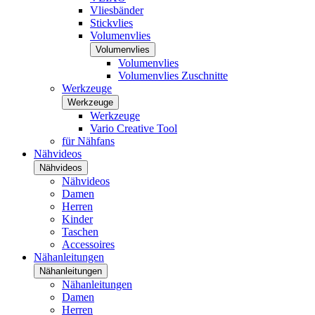
Vliesbänder
Stickvlies
Volumenvlies
Volumenvlies
Volumenvlies
Volumenvlies Zuschnitte
Werkzeuge
Werkzeuge
Werkzeuge
Vario Creative Tool
für Nähfans
Nähvideos
Nähvideos
Nähvideos
Damen
Herren
Kinder
Taschen
Accessoires
Nähanleitungen
Nähanleitungen
Nähanleitungen
Damen
Herren