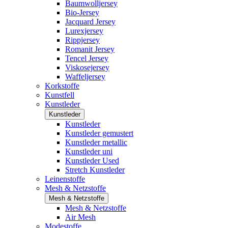
Baumwolljersey
Bio-Jersey
Jacquard Jersey
Lurexjersey
Rippjersey
Romanit Jersey
Tencel Jersey
Viskosejersey
Waffeljersey
Korkstoffe
Kunstfell
Kunstleder
Kunstleder
Kunstleder
Kunstleder gemustert
Kunstleder metallic
Kunstleder uni
Kunstleder Used
Stretch Kunstleder
Leinenstoffe
Mesh & Netzstoffe
Mesh & Netzstoffe
Mesh & Netzstoffe
Air Mesh
Modestoffe