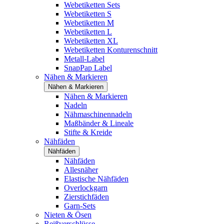
Webetiketten Sets
Webetiketten S
Webetiketten M
Webetiketten L
Webetiketten XL
Webetiketten Konturenschnitt
Metall-Label
SnapPap Label
Nähen & Markieren
Nähen & Markieren
Nähen & Markieren
Nadeln
Nähmaschinennadeln
Maßbänder & Lineale
Stifte & Kreide
Nähfäden
Nähfäden
Nähfäden
Allesnäher
Elastische Nähfäden
Overlockgarn
Zierstichfäden
Garn-Sets
Nieten & Ösen
Reißverschlüsse