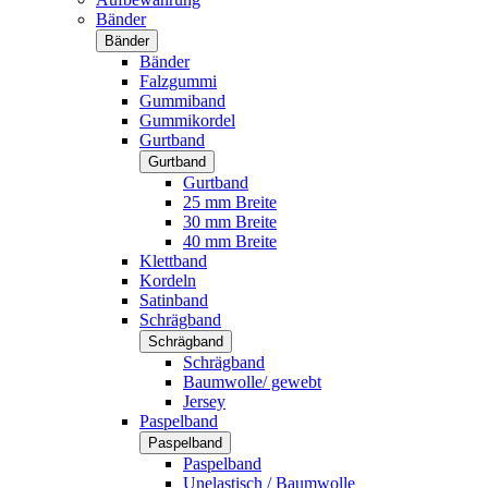
Bänder
Bänder
Bänder
Falzgummi
Gummiband
Gummikordel
Gurtband
Gurtband
Gurtband
25 mm Breite
30 mm Breite
40 mm Breite
Klettband
Kordeln
Satinband
Schrägband
Schrägband
Schrägband
Baumwolle/ gewebt
Jersey
Paspelband
Paspelband
Paspelband
Unelastisch / Baumwolle