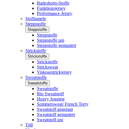
Badeshorts-Stoffe
Funktionsjersey
Performance Jersey
Stoffpanele
Steppstoffe
Steppstoffe
Steppstoffe
Steppstoffe uni
Steppstoffe gemustert
Strickstoffe
Strickstoffe
Strickstoffe
Stricksweat
Viskosestrickjersey
Sweatstoffe
Sweatstoffe
Sweatstoffe
Bio Sweatstoff
Heavy Jogging
Sommersweat/ French Terry
Sweatstoff angeraut
Sweatstoff gemustert
Sweatstoff uni
Tüll