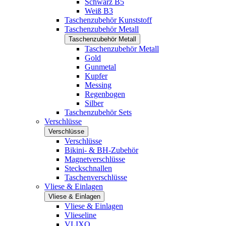
Schwarz B5
Weiß B3
Taschenzubehör Kunststoff
Taschenzubehör Metall
Taschenzubehör Metall
Taschenzubehör Metall
Gold
Gunmetal
Kupfer
Messing
Regenbogen
Silber
Taschenzubehör Sets
Verschlüsse
Verschlüsse
Verschlüsse
Bikini- & BH-Zubehör
Magnetverschlüsse
Steckschnallen
Taschenverschlüsse
Vliese & Einlagen
Vliese & Einlagen
Vliese & Einlagen
Vlieseline
VLIXO