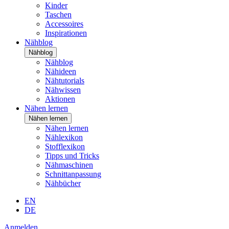
Kinder
Taschen
Accessoires
Inspirationen
Nähblog
Nähblog
Nähblog
Nähideen
Nähtutorials
Nähwissen
Aktionen
Nähen lernen
Nähen lernen
Nähen lernen
Nählexikon
Stofflexikon
Tipps und Tricks
Nähmaschinen
Schnittanpassung
Nähbücher
EN
DE
Anmelden