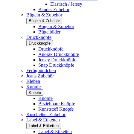
Elastisch / Jersey
Bänder Zubehör
Bügeln & Zubehör
Bügeln & Zubehör
Bügeln & Zubehör
Bügelbilder
Druckknöpfe
Druckknöpfe
Druckknöpfe
Anorak Druckknöpfe
Jersey Druckknöpfe
Snap Druckknöpfe
Fertigbündchen
Jeans Zubehör
Kleben
Knöpfe
Knöpfe
Knöpfe
Beziehbare Knöpfe
Kunststoff Knöpfe
Kuscheltier-Zubehör
Label & Etiketten
Label & Etiketten
Label & Etiketten