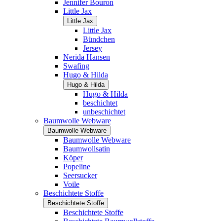
Jennifer Bouron
Little Jax
Little Jax
Little Jax
Bündchen
Jersey
Nerida Hansen
Swafing
Hugo & Hilda
Hugo & Hilda
Hugo & Hilda
beschichtet
unbeschichtet
Baumwolle Webware
Baumwolle Webware
Baumwolle Webware
Baumwollsatin
Köper
Popeline
Seersucker
Voile
Beschichtete Stoffe
Beschichtete Stoffe
Beschichtete Stoffe