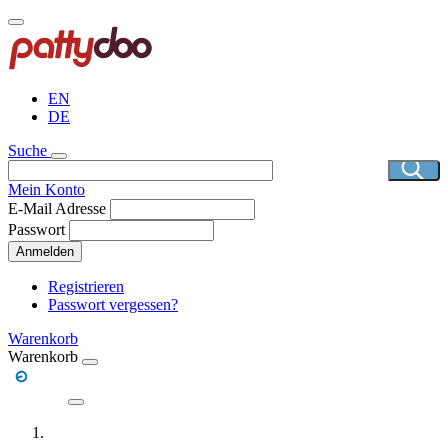
Direkt
zum
Inhalt
EN
DE
Suche
Mein Konto
E-Mail Adresse
Passwort
Anmelden
Registrieren
Passwort vergessen?
Warenkorb
Warenkorb