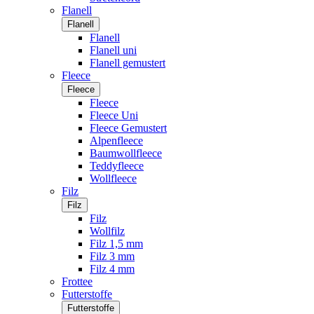
Flanell
Flanell
Flanell
Flanell uni
Flanell gemustert
Fleece
Fleece
Fleece
Fleece Uni
Fleece Gemustert
Alpenfleece
Baumwollfleece
Teddyfleece
Wollfleece
Filz
Filz
Filz
Wollfilz
Filz 1,5 mm
Filz 3 mm
Filz 4 mm
Frottee
Futterstoffe
Futterstoffe