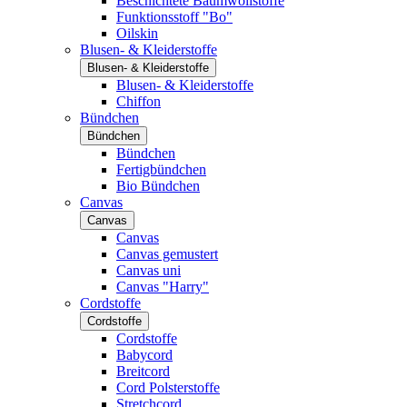
Beschichtete Baumwollstoffe
Funktionsstoff "Bo"
Oilskin
Blusen- & Kleiderstoffe
Blusen- & Kleiderstoffe
Blusen- & Kleiderstoffe
Chiffon
Bündchen
Bündchen
Bündchen
Fertigbündchen
Bio Bündchen
Canvas
Canvas
Canvas
Canvas gemustert
Canvas uni
Canvas "Harry"
Cordstoffe
Cordstoffe
Cordstoffe
Babycord
Breitcord
Cord Polsterstoffe
Stretchcord