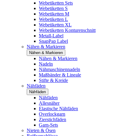
Webetiketten Sets
Webetiketten S
Webetiketten M
Webetiketten L
Webetiketten XL
Webetiketten Konturenschnitt
Metall-Label
SnapPap Label
Nähen & Markieren
Nähen & Markieren
Nähen & Markieren
Nadeln
Nähmaschinennadeln
Maßbänder & Lineale
Stifte & Kreide
Nähfäden
Nähfäden
Nähfäden
Allesnäher
Elastische Nähfäden
Overlockgarn
Zierstichfäden
Garn-Sets
Nieten & Ösen
Reißverschlüsse