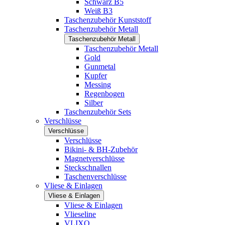
Schwarz B5
Weiß B3
Taschenzubehör Kunststoff
Taschenzubehör Metall
Taschenzubehör Metall
Taschenzubehör Metall
Gold
Gunmetal
Kupfer
Messing
Regenbogen
Silber
Taschenzubehör Sets
Verschlüsse
Verschlüsse
Verschlüsse
Bikini- & BH-Zubehör
Magnetverschlüsse
Steckschnallen
Taschenverschlüsse
Vliese & Einlagen
Vliese & Einlagen
Vliese & Einlagen
Vlieseline
VLIXO