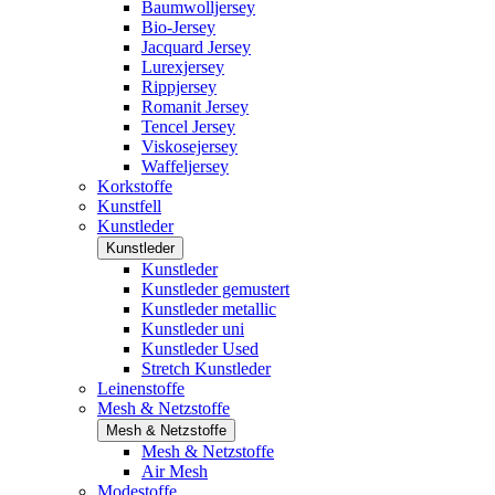
Baumwolljersey
Bio-Jersey
Jacquard Jersey
Lurexjersey
Rippjersey
Romanit Jersey
Tencel Jersey
Viskosejersey
Waffeljersey
Korkstoffe
Kunstfell
Kunstleder
Kunstleder
Kunstleder
Kunstleder gemustert
Kunstleder metallic
Kunstleder uni
Kunstleder Used
Stretch Kunstleder
Leinenstoffe
Mesh & Netzstoffe
Mesh & Netzstoffe
Mesh & Netzstoffe
Air Mesh
Modestoffe