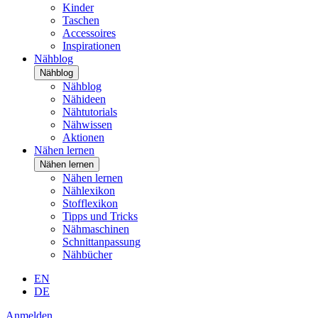
Kinder
Taschen
Accessoires
Inspirationen
Nähblog
Nähblog
Nähblog
Nähideen
Nähtutorials
Nähwissen
Aktionen
Nähen lernen
Nähen lernen
Nähen lernen
Nählexikon
Stofflexikon
Tipps und Tricks
Nähmaschinen
Schnittanpassung
Nähbücher
EN
DE
Anmelden