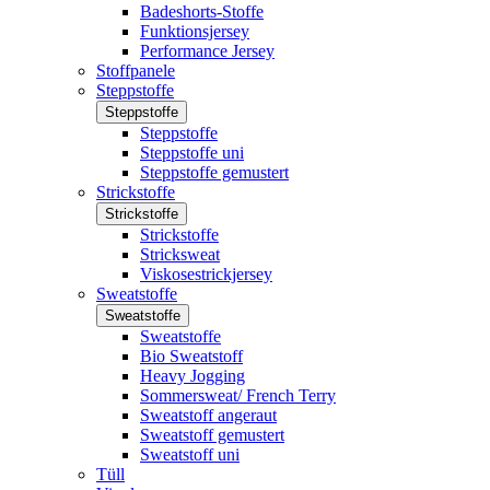
Badeshorts-Stoffe
Funktionsjersey
Performance Jersey
Stoffpanele
Steppstoffe
Steppstoffe
Steppstoffe
Steppstoffe uni
Steppstoffe gemustert
Strickstoffe
Strickstoffe
Strickstoffe
Stricksweat
Viskosestrickjersey
Sweatstoffe
Sweatstoffe
Sweatstoffe
Bio Sweatstoff
Heavy Jogging
Sommersweat/ French Terry
Sweatstoff angeraut
Sweatstoff gemustert
Sweatstoff uni
Tüll