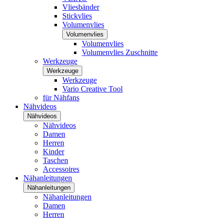
Vliesbänder
Stickvlies
Volumenvlies
Volumenvlies
Volumenvlies
Volumenvlies Zuschnitte
Werkzeuge
Werkzeuge
Werkzeuge
Vario Creative Tool
für Nähfans
Nähvideos
Nähvideos
Nähvideos
Damen
Herren
Kinder
Taschen
Accessoires
Nähanleitungen
Nähanleitungen
Nähanleitungen
Damen
Herren