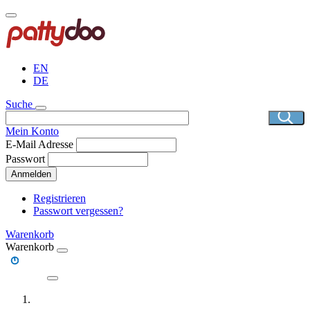
Direkt
zum
Inhalt
EN
DE
Suche
Mein Konto
E-Mail Adresse
Passwort
Anmelden
Registrieren
Passwort vergessen?
Warenkorb
Warenkorb