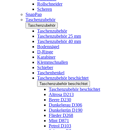
Rollschneider
Scheren
SnapPap
Taschenzubehör
Taschenzubehör
Taschenzubehör
Taschenzubehör 25 mm
Taschenzubehör 40 mm
Bodennägel
D-Ringe
Karabiner
Klemmschnallen
Schieber
Taschenhenkel
Taschenzubehör beschichtet
Taschenzubehör beschichtet
Taschenzubehör beschichtet
Altrosa D213
Beere D230
Dunkelgrau D306
Dunkelgrün D190
Flieder D268
Mint D871
Petrol D103