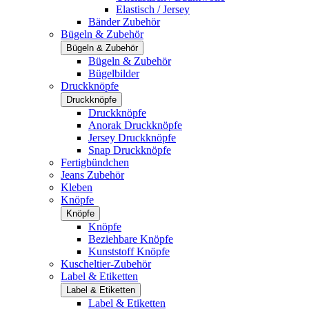
Elastisch / Jersey
Bänder Zubehör
Bügeln & Zubehör
Bügeln & Zubehör
Bügeln & Zubehör
Bügelbilder
Druckknöpfe
Druckknöpfe
Druckknöpfe
Anorak Druckknöpfe
Jersey Druckknöpfe
Snap Druckknöpfe
Fertigbündchen
Jeans Zubehör
Kleben
Knöpfe
Knöpfe
Knöpfe
Beziehbare Knöpfe
Kunststoff Knöpfe
Kuscheltier-Zubehör
Label & Etiketten
Label & Etiketten
Label & Etiketten