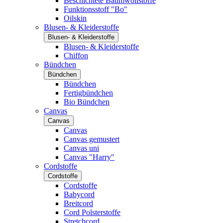
Beschichtete Baumwollstoffe
Funktionsstoff "Bo"
Oilskin
Blusen- & Kleiderstoffe
Blusen- & Kleiderstoffe
Blusen- & Kleiderstoffe
Chiffon
Bündchen
Bündchen
Bündchen
Fertigbündchen
Bio Bündchen
Canvas
Canvas
Canvas
Canvas gemustert
Canvas uni
Canvas "Harry"
Cordstoffe
Cordstoffe
Cordstoffe
Babycord
Breitcord
Cord Polsterstoffe
Stretchcord