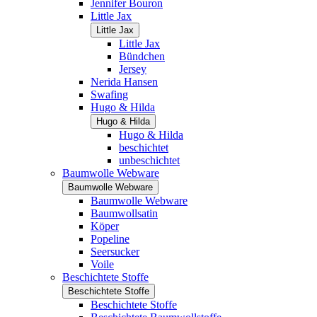
Jennifer Bouron
Little Jax
Little Jax
Little Jax
Bündchen
Jersey
Nerida Hansen
Swafing
Hugo & Hilda
Hugo & Hilda
Hugo & Hilda
beschichtet
unbeschichtet
Baumwolle Webware
Baumwolle Webware
Baumwolle Webware
Baumwollsatin
Köper
Popeline
Seersucker
Voile
Beschichtete Stoffe
Beschichtete Stoffe
Beschichtete Stoffe