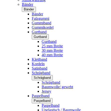
Bänder
Bänder
Bänder
Falzgummi
Gummiband
Gummikordel
Gurtband
Gurtband
Gurtband
25 mm Breite
30 mm Breite
40 mm Breite
Klettband
Kordeln
Satinband
Schrägband
Schrägband
Schrägband
Baumwolle/ gewebt
Jersey
Paspelband
Paspelband
Paspelband
Unelastisch / Baumwolle