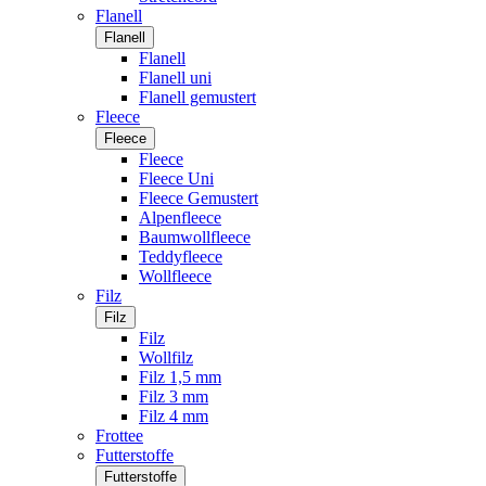
Flanell
Flanell
Flanell
Flanell uni
Flanell gemustert
Fleece
Fleece
Fleece
Fleece Uni
Fleece Gemustert
Alpenfleece
Baumwollfleece
Teddyfleece
Wollfleece
Filz
Filz
Filz
Wollfilz
Filz 1,5 mm
Filz 3 mm
Filz 4 mm
Frottee
Futterstoffe
Futterstoffe