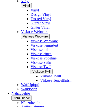
Vinyl
Vinyl
Vinyl
Design Vinyl
Frosted Vinyl
Glitzer Vinyl
Glitter Vinyl
Viskose Webware
Viskose Webware
Viskose Webware
Viskose gemustert
Viskose uni
Viskoseleinen
Viskose Popeline
Viskose Satin
Viskose Twill
Viskose Twill
Viskose Twill
Viskose Tencelfinish
Waffelpiqué
Walkloden
Nähzubehör
Nähzubehör
Nähzubehör
Aufbewahrung