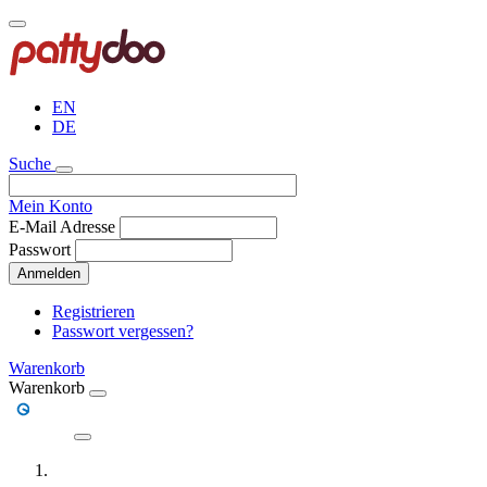
Direkt
zum
Inhalt
EN
DE
Suche
Mein Konto
E-Mail Adresse
Passwort
Anmelden
Registrieren
Passwort vergessen?
Warenkorb
Warenkorb