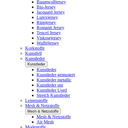
Baumwolljersey
Bio-Jersey
Jacquard Jersey
Lurexjersey
Rippjersey
Romanit Jersey
Tencel Jersey
Viskosejersey
Waffeljersey
Korkstoffe
Kunstfell
Kunstleder
Kunstleder
Kunstleder
Kunstleder gemustert
Kunstleder metallic
Kunstleder uni
Kunstleder Used
Stretch Kunstleder
Leinenstoffe
Mesh & Netzstoffe
Mesh & Netzstoffe
Mesh & Netzstoffe
Air Mesh
Modestoffe