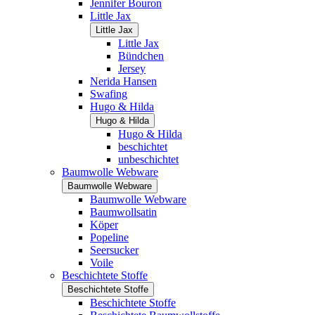
Jennifer Bouron
Little Jax
Little Jax
Little Jax
Bündchen
Jersey
Nerida Hansen
Swafing
Hugo & Hilda
Hugo & Hilda
Hugo & Hilda
beschichtet
unbeschichtet
Baumwolle Webware
Baumwolle Webware
Baumwolle Webware
Baumwollsatin
Köper
Popeline
Seersucker
Voile
Beschichtete Stoffe
Beschichtete Stoffe
Beschichtete Stoffe