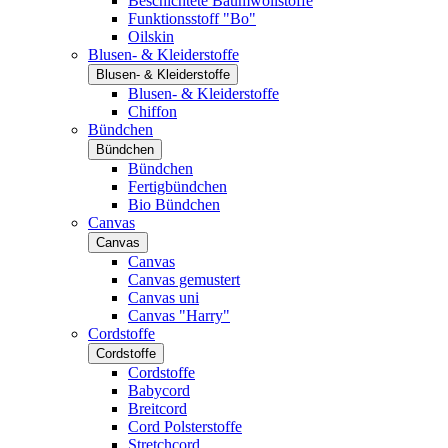
Beschichtete Baumwollstoffe
Funktionsstoff "Bo"
Oilskin
Blusen- & Kleiderstoffe
Blusen- & Kleiderstoffe
Blusen- & Kleiderstoffe
Chiffon
Bündchen
Bündchen
Bündchen
Fertigbündchen
Bio Bündchen
Canvas
Canvas
Canvas
Canvas gemustert
Canvas uni
Canvas "Harry"
Cordstoffe
Cordstoffe
Cordstoffe
Babycord
Breitcord
Cord Polsterstoffe
Stretchcord