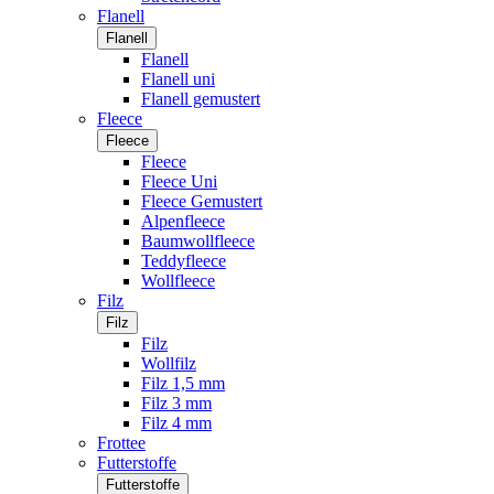
Flanell
Flanell
Flanell
Flanell uni
Flanell gemustert
Fleece
Fleece
Fleece
Fleece Uni
Fleece Gemustert
Alpenfleece
Baumwollfleece
Teddyfleece
Wollfleece
Filz
Filz
Filz
Wollfilz
Filz 1,5 mm
Filz 3 mm
Filz 4 mm
Frottee
Futterstoffe
Futterstoffe