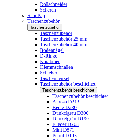
Rollschneider
Scheren
SnapPap
Taschenzubehör
Taschenzubehör
Taschenzubehör
Taschenzubehör 25 mm
Taschenzubehör 40 mm
Bodennägel
D-Ringe
Karabiner
Klemmschnallen
Schieber
Taschenhenkel
Taschenzubehör beschichtet
Taschenzubehör beschichtet
Taschenzubehör beschichtet
Altrosa D213
Beere D230
Dunkelgrau D306
Dunkelgrün D190
Flieder D268
Mint D871
Petrol D103