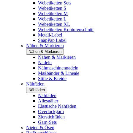
Webetiketten Sets
Webetiketten S
Webetiketten M
Webetiketten L
Webetiketten XL
Webetiketten Konturenschnitt
Metall-Label
SnapPap Label
Nähen & Markieren
Nähen & Markieren
Nähen & Markieren
Nadeln
Nähmaschinennadeln
Maßbänder & Lineale
Stifte & Kreide
Nähfäden
Nähfäden
Nähfäden
Allesnäher
Elastische Nähfäden
Overlockgarn
Zierstichfäden
Garn-Sets
Nieten & Ösen
Reißverschlüsse