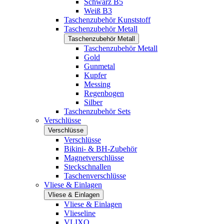
Schwarz B5
Weiß B3
Taschenzubehör Kunststoff
Taschenzubehör Metall
Taschenzubehör Metall
Taschenzubehör Metall
Gold
Gunmetal
Kupfer
Messing
Regenbogen
Silber
Taschenzubehör Sets
Verschlüsse
Verschlüsse
Verschlüsse
Bikini- & BH-Zubehör
Magnetverschlüsse
Steckschnallen
Taschenverschlüsse
Vliese & Einlagen
Vliese & Einlagen
Vliese & Einlagen
Vlieseline
VLIXO