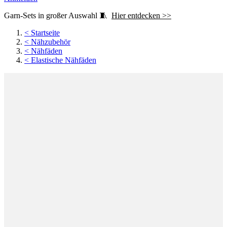
Garn-Sets in großer Auswahl 🧵
Hier entdecken >>
<
Startseite
<
Nähzubehör
<
Nähfäden
<
Elastische Nähfäden