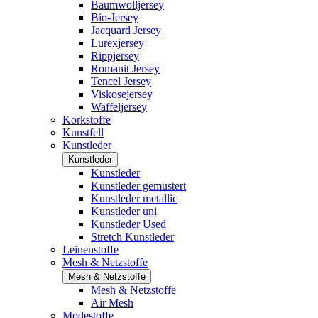
Baumwolljersey
Bio-Jersey
Jacquard Jersey
Lurexjersey
Rippjersey
Romanit Jersey
Tencel Jersey
Viskosejersey
Waffeljersey
Korkstoffe
Kunstfell
Kunstleder
Kunstleder
Kunstleder
Kunstleder gemustert
Kunstleder metallic
Kunstleder uni
Kunstleder Used
Stretch Kunstleder
Leinenstoffe
Mesh & Netzstoffe
Mesh & Netzstoffe
Mesh & Netzstoffe
Air Mesh
Modestoffe