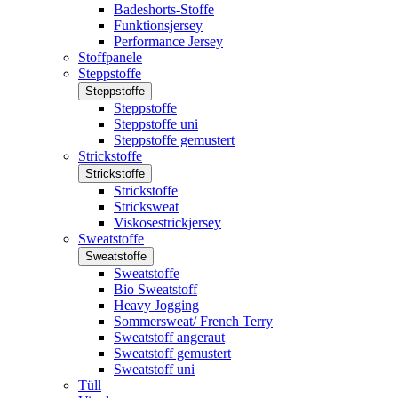
Badeshorts-Stoffe
Funktionsjersey
Performance Jersey
Stoffpanele
Steppstoffe
Steppstoffe
Steppstoffe
Steppstoffe uni
Steppstoffe gemustert
Strickstoffe
Strickstoffe
Strickstoffe
Stricksweat
Viskosestrickjersey
Sweatstoffe
Sweatstoffe
Sweatstoffe
Bio Sweatstoff
Heavy Jogging
Sommersweat/ French Terry
Sweatstoff angeraut
Sweatstoff gemustert
Sweatstoff uni
Tüll