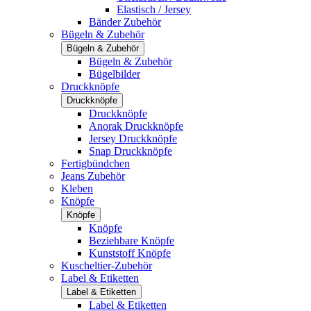
Elastisch / Jersey
Bänder Zubehör
Bügeln & Zubehör
Bügeln & Zubehör
Bügeln & Zubehör
Bügelbilder
Druckknöpfe
Druckknöpfe
Druckknöpfe
Anorak Druckknöpfe
Jersey Druckknöpfe
Snap Druckknöpfe
Fertigbündchen
Jeans Zubehör
Kleben
Knöpfe
Knöpfe
Knöpfe
Beziehbare Knöpfe
Kunststoff Knöpfe
Kuscheltier-Zubehör
Label & Etiketten
Label & Etiketten
Label & Etiketten