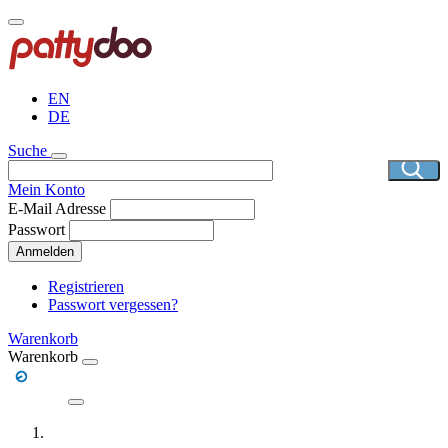
Direkt
zum
Inhalt
EN
DE
Suche
Mein Konto
E-Mail Adresse
Passwort
Anmelden
Registrieren
Passwort vergessen?
Warenkorb
Warenkorb