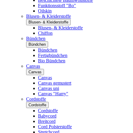
Beschichtete Baumwollstoffe
Funktionsstoff "Bo"
Oilskin
Blusen- & Kleiderstoffe
Blusen- & Kleiderstoffe
Blusen- & Kleiderstoffe
Chiffon
Bündchen
Bündchen
Bündchen
Fertigbündchen
Bio Bündchen
Canvas
Canvas
Canvas
Canvas gemustert
Canvas uni
Canvas "Harry"
Cordstoffe
Cordstoffe
Cordstoffe
Babycord
Breitcord
Cord Polsterstoffe
Stretchcord