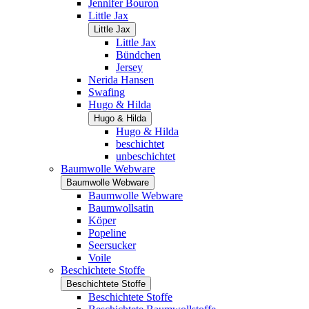
Jennifer Bouron
Little Jax
Little Jax
Little Jax
Bündchen
Jersey
Nerida Hansen
Swafing
Hugo & Hilda
Hugo & Hilda
Hugo & Hilda
beschichtet
unbeschichtet
Baumwolle Webware
Baumwolle Webware
Baumwolle Webware
Baumwollsatin
Köper
Popeline
Seersucker
Voile
Beschichtete Stoffe
Beschichtete Stoffe
Beschichtete Stoffe