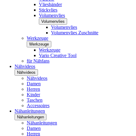
Vliesbänder
Stickvlies
Volumenvlies
Volumenvlies
Volumenvlies
Volumenvlies Zuschnitte
Werkzeuge
Werkzeuge
Werkzeuge
Vario Creative Tool
für Nähfans
Nähvideos
Nähvideos
Nähvideos
Damen
Herren
Kinder
Taschen
Accessoires
Nähanleitungen
Nähanleitungen
Nähanleitungen
Damen
Herren