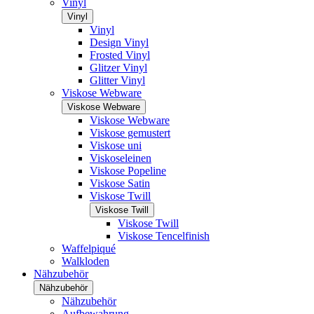
Vinyl
Vinyl
Vinyl
Design Vinyl
Frosted Vinyl
Glitzer Vinyl
Glitter Vinyl
Viskose Webware
Viskose Webware
Viskose Webware
Viskose gemustert
Viskose uni
Viskoseleinen
Viskose Popeline
Viskose Satin
Viskose Twill
Viskose Twill
Viskose Twill
Viskose Tencelfinish
Waffelpiqué
Walkloden
Nähzubehör
Nähzubehör
Nähzubehör
Aufbewahrung