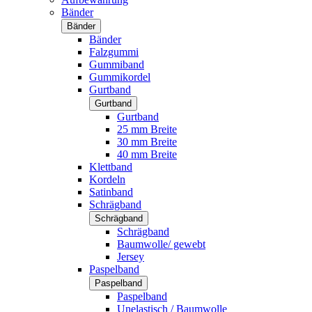
Bänder
Bänder
Bänder
Falzgummi
Gummiband
Gummikordel
Gurtband
Gurtband
Gurtband
25 mm Breite
30 mm Breite
40 mm Breite
Klettband
Kordeln
Satinband
Schrägband
Schrägband
Schrägband
Baumwolle/ gewebt
Jersey
Paspelband
Paspelband
Paspelband
Unelastisch / Baumwolle