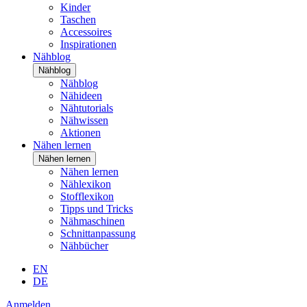
Kinder
Taschen
Accessoires
Inspirationen
Nähblog
Nähblog
Nähblog
Nähideen
Nähtutorials
Nähwissen
Aktionen
Nähen lernen
Nähen lernen
Nähen lernen
Nählexikon
Stofflexikon
Tipps und Tricks
Nähmaschinen
Schnittanpassung
Nähbücher
EN
DE
Anmelden