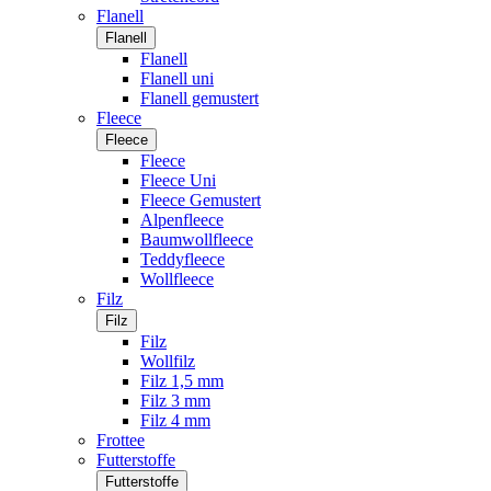
Flanell
Flanell
Flanell
Flanell uni
Flanell gemustert
Fleece
Fleece
Fleece
Fleece Uni
Fleece Gemustert
Alpenfleece
Baumwollfleece
Teddyfleece
Wollfleece
Filz
Filz
Filz
Wollfilz
Filz 1,5 mm
Filz 3 mm
Filz 4 mm
Frottee
Futterstoffe
Futterstoffe