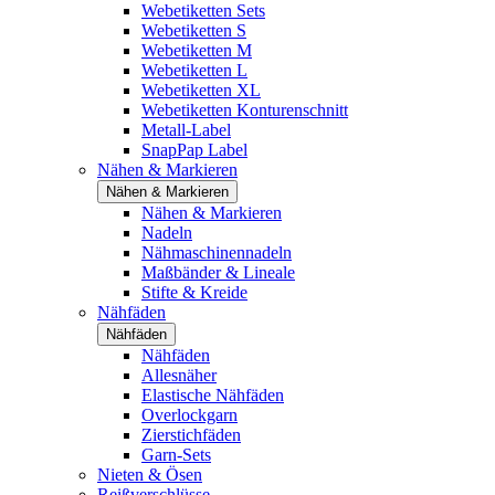
Webetiketten Sets
Webetiketten S
Webetiketten M
Webetiketten L
Webetiketten XL
Webetiketten Konturenschnitt
Metall-Label
SnapPap Label
Nähen & Markieren
Nähen & Markieren
Nähen & Markieren
Nadeln
Nähmaschinennadeln
Maßbänder & Lineale
Stifte & Kreide
Nähfäden
Nähfäden
Nähfäden
Allesnäher
Elastische Nähfäden
Overlockgarn
Zierstichfäden
Garn-Sets
Nieten & Ösen
Reißverschlüsse