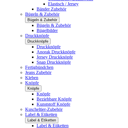
Elastisch / Jersey
Bänder Zubehör
Bügeln & Zubehör
Bügeln & Zubehör
Bügeln & Zubehör
Bügelbilder
Druckknöpfe
Druckknöpfe
Druckknöpfe
Anorak Druckknöpfe
Jersey Druckknöpfe
Snap Druckknöpfe
Fertigbündchen
Jeans Zubehör
Kleben
Knöpfe
Knöpfe
Knöpfe
Beziehbare Knöpfe
Kunststoff Knöpfe
Kuscheltier-Zubehör
Label & Etiketten
Label & Etiketten
Label & Etiketten