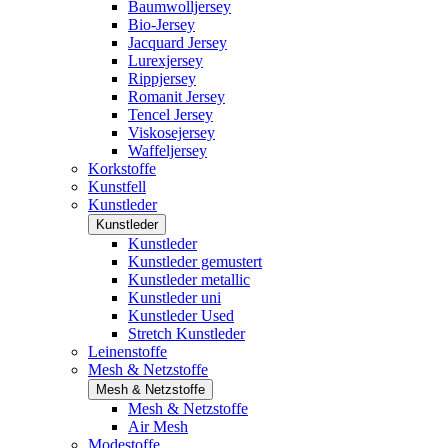
Baumwolljersey
Bio-Jersey
Jacquard Jersey
Lurexjersey
Rippjersey
Romanit Jersey
Tencel Jersey
Viskosejersey
Waffeljersey
Korkstoffe
Kunstfell
Kunstleder
Kunstleder
Kunstleder
Kunstleder gemustert
Kunstleder metallic
Kunstleder uni
Kunstleder Used
Stretch Kunstleder
Leinenstoffe
Mesh & Netzstoffe
Mesh & Netzstoffe
Mesh & Netzstoffe
Air Mesh
Modestoffe