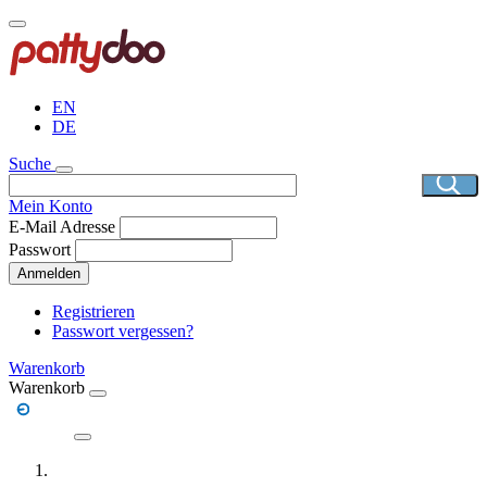
Direkt
zum
Inhalt
EN
DE
Suche
Mein Konto
E-Mail Adresse
Passwort
Anmelden
Registrieren
Passwort vergessen?
Warenkorb
Warenkorb