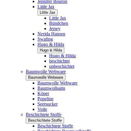
Jennifer Bouron
Little Jax
Little Jax
Little Jax
Bündchen
Jersey
Nerida Hansen
Swafing
Hugo & Hilda
Hugo & Hilda
Hugo & Hilda
beschichtet
unbeschichtet
Baumwolle Webware
Baumwolle Webware
Baumwolle Webware
Baumwollsatin
Köper
Popeline
Seersucker
Voile
Beschichtete Stoffe
Beschichtete Stoffe
Beschichtete Stoffe