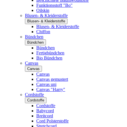
Beschichtete Baumwollstoffe
Funktionsstoff "Bo"
Oilskin
Blusen- & Kleiderstoffe
Blusen- & Kleiderstoffe
Blusen- & Kleiderstoffe
Chiffon
Bündchen
Bündchen
Bündchen
Fertigbündchen
Bio Bündchen
Canvas
Canvas
Canvas
Canvas gemustert
Canvas uni
Canvas "Harry"
Cordstoffe
Cordstoffe
Cordstoffe
Babycord
Breitcord
Cord Polsterstoffe
Stretchcord