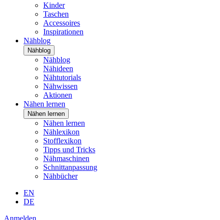
Kinder
Taschen
Accessoires
Inspirationen
Nähblog
Nähblog
Nähblog
Nähideen
Nähtutorials
Nähwissen
Aktionen
Nähen lernen
Nähen lernen
Nähen lernen
Nählexikon
Stofflexikon
Tipps und Tricks
Nähmaschinen
Schnittanpassung
Nähbücher
EN
DE
Anmelden