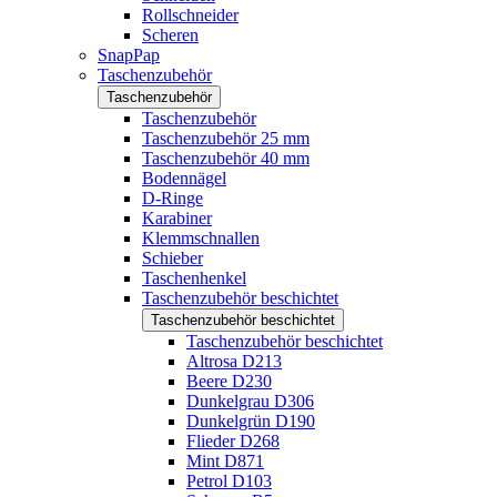
Rollschneider
Scheren
SnapPap
Taschenzubehör
Taschenzubehör
Taschenzubehör
Taschenzubehör 25 mm
Taschenzubehör 40 mm
Bodennägel
D-Ringe
Karabiner
Klemmschnallen
Schieber
Taschenhenkel
Taschenzubehör beschichtet
Taschenzubehör beschichtet
Taschenzubehör beschichtet
Altrosa D213
Beere D230
Dunkelgrau D306
Dunkelgrün D190
Flieder D268
Mint D871
Petrol D103