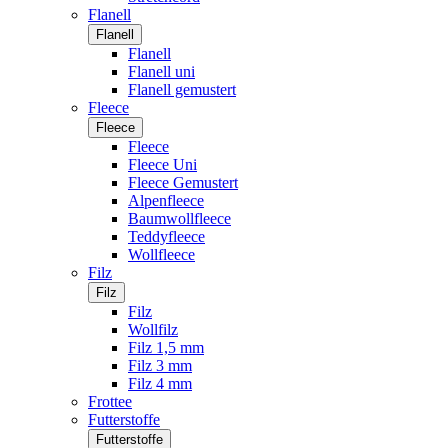
Flanell
Flanell
Flanell
Flanell uni
Flanell gemustert
Fleece
Fleece
Fleece
Fleece Uni
Fleece Gemustert
Alpenfleece
Baumwollfleece
Teddyfleece
Wollfleece
Filz
Filz
Filz
Wollfilz
Filz 1,5 mm
Filz 3 mm
Filz 4 mm
Frottee
Futterstoffe
Futterstoffe