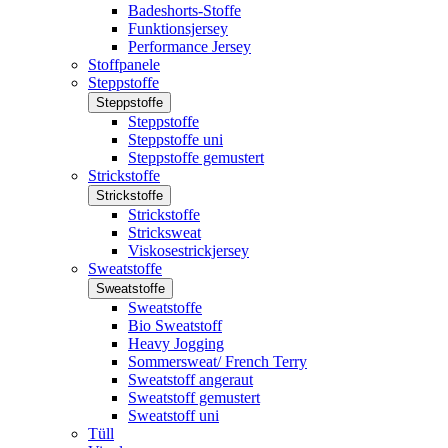
Badeshorts-Stoffe
Funktionsjersey
Performance Jersey
Stoffpanele
Steppstoffe
Steppstoffe
Steppstoffe
Steppstoffe uni
Steppstoffe gemustert
Strickstoffe
Strickstoffe
Strickstoffe
Stricksweat
Viskosestrickjersey
Sweatstoffe
Sweatstoffe
Sweatstoffe
Bio Sweatstoff
Heavy Jogging
Sommersweat/ French Terry
Sweatstoff angeraut
Sweatstoff gemustert
Sweatstoff uni
Tüll