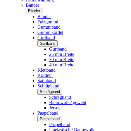
Bänder
Bänder
Bänder
Falzgummi
Gummiband
Gummikordel
Gurtband
Gurtband
Gurtband
25 mm Breite
30 mm Breite
40 mm Breite
Klettband
Kordeln
Satinband
Schrägband
Schrägband
Schrägband
Baumwolle/ gewebt
Jersey
Paspelband
Paspelband
Paspelband
Unelastisch / Baumwolle