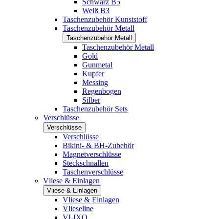
Schwarz B5
Weiß B3
Taschenzubehör Kunststoff
Taschenzubehör Metall
Taschenzubehör Metall
Taschenzubehör Metall
Gold
Gunmetal
Kupfer
Messing
Regenbogen
Silber
Taschenzubehör Sets
Verschlüsse
Verschlüsse
Verschlüsse
Bikini- & BH-Zubehör
Magnetverschlüsse
Steckschnallen
Taschenverschlüsse
Vliese & Einlagen
Vliese & Einlagen
Vliese & Einlagen
Vlieseline
VLIXO