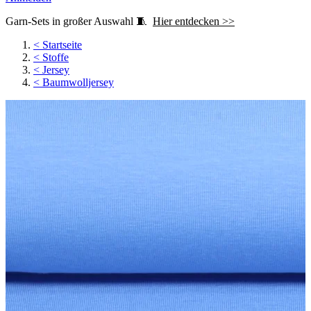
Garn-Sets in großer Auswahl 🧵
Hier entdecken >>
<
Startseite
<
Stoffe
<
Jersey
<
Baumwolljersey