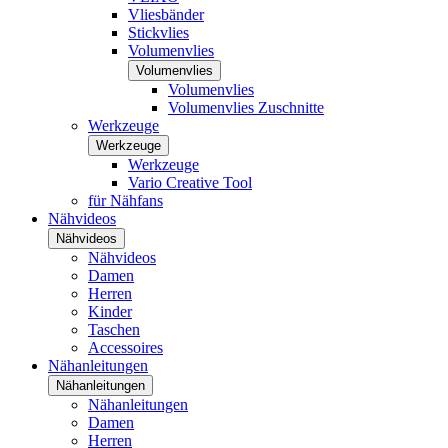
Vliesbänder
Stickvlies
Volumenvlies
Volumenvlies
Volumenvlies
Volumenvlies Zuschnitte
Werkzeuge
Werkzeuge
Werkzeuge
Vario Creative Tool
für Nähfans
Nähvideos
Nähvideos
Nähvideos
Damen
Herren
Kinder
Taschen
Accessoires
Nähanleitungen
Nähanleitungen
Nähanleitungen
Damen
Herren