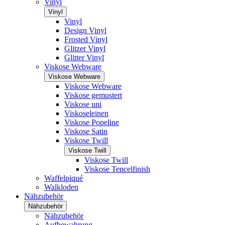
Vinyl
Vinyl
Vinyl
Design Vinyl
Frosted Vinyl
Glitzer Vinyl
Glitter Vinyl
Viskose Webware
Viskose Webware
Viskose Webware
Viskose gemustert
Viskose uni
Viskoseleinen
Viskose Popeline
Viskose Satin
Viskose Twill
Viskose Twill
Viskose Twill
Viskose Tencelfinish
Waffelpiqué
Walkloden
Nähzubehör
Nähzubehör
Nähzubehör
Aufbewahrung