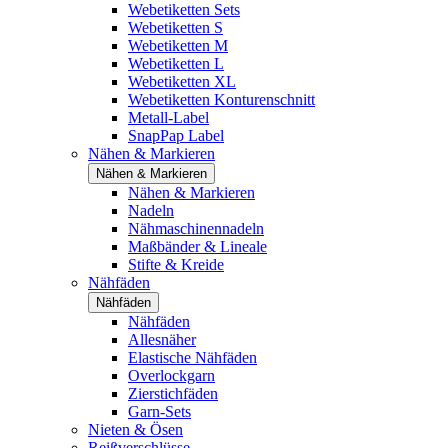
Webetiketten Sets
Webetiketten S
Webetiketten M
Webetiketten L
Webetiketten XL
Webetiketten Konturenschnitt
Metall-Label
SnapPap Label
Nähen & Markieren
Nähen & Markieren
Nähen & Markieren
Nadeln
Nähmaschinennadeln
Maßbänder & Lineale
Stifte & Kreide
Nähfäden
Nähfäden
Nähfäden
Allesnäher
Elastische Nähfäden
Overlockgarn
Zierstichfäden
Garn-Sets
Nieten & Ösen
Reißverschlüsse