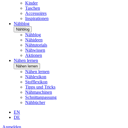
Kinder
Taschen
Accessoires
Inspirationen
Nähblog
Nähblog
Nähblog
Nähideen
Nähtutorials
Nähwissen
Aktionen
Nähen lernen
Nähen lernen
Nähen lernen
Nählexikon
Stofflexikon
Tipps und Tricks
Nähmaschinen
Schnittanpassung
Nähbücher
EN
DE
Anmelden