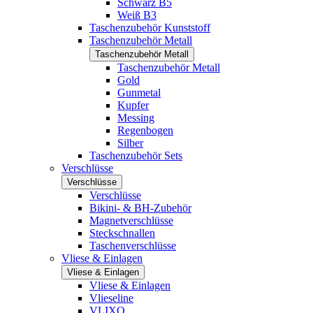
Schwarz B5
Weiß B3
Taschenzubehör Kunststoff
Taschenzubehör Metall
Taschenzubehör Metall
Taschenzubehör Metall
Gold
Gunmetal
Kupfer
Messing
Regenbogen
Silber
Taschenzubehör Sets
Verschlüsse
Verschlüsse
Verschlüsse
Bikini- & BH-Zubehör
Magnetverschlüsse
Steckschnallen
Taschenverschlüsse
Vliese & Einlagen
Vliese & Einlagen
Vliese & Einlagen
Vlieseline
VLIXO