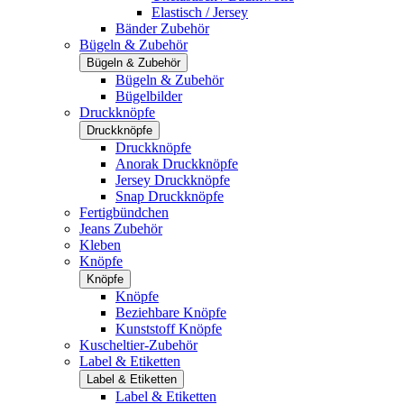
Elastisch / Jersey
Bänder Zubehör
Bügeln & Zubehör
Bügeln & Zubehör
Bügeln & Zubehör
Bügelbilder
Druckknöpfe
Druckknöpfe
Druckknöpfe
Anorak Druckknöpfe
Jersey Druckknöpfe
Snap Druckknöpfe
Fertigbündchen
Jeans Zubehör
Kleben
Knöpfe
Knöpfe
Knöpfe
Beziehbare Knöpfe
Kunststoff Knöpfe
Kuscheltier-Zubehör
Label & Etiketten
Label & Etiketten
Label & Etiketten