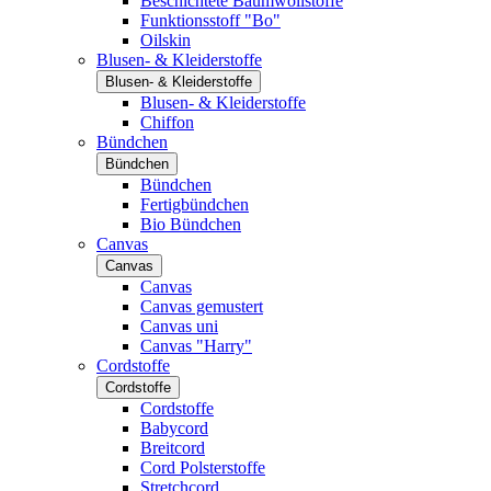
Beschichtete Baumwollstoffe
Funktionsstoff "Bo"
Oilskin
Blusen- & Kleiderstoffe
Blusen- & Kleiderstoffe
Blusen- & Kleiderstoffe
Chiffon
Bündchen
Bündchen
Bündchen
Fertigbündchen
Bio Bündchen
Canvas
Canvas
Canvas
Canvas gemustert
Canvas uni
Canvas "Harry"
Cordstoffe
Cordstoffe
Cordstoffe
Babycord
Breitcord
Cord Polsterstoffe
Stretchcord