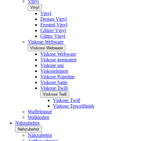
Vinyl
Vinyl
Vinyl
Design Vinyl
Frosted Vinyl
Glitzer Vinyl
Glitter Vinyl
Viskose Webware
Viskose Webware
Viskose Webware
Viskose gemustert
Viskose uni
Viskoseleinen
Viskose Popeline
Viskose Satin
Viskose Twill
Viskose Twill
Viskose Twill
Viskose Tencelfinish
Waffelpiqué
Walkloden
Nähzubehör
Nähzubehör
Nähzubehör
Aufbewahrung