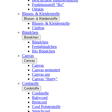
Beschichtete Baumwollstoffe
Funktionsstoff "Bo"
Oilskin
Blusen- & Kleiderstoffe
Blusen- & Kleiderstoffe
Blusen- & Kleiderstoffe
Chiffon
Bündchen
Bündchen
Bündchen
Fertigbündchen
Bio Bündchen
Canvas
Canvas
Canvas
Canvas gemustert
Canvas uni
Canvas "Harry"
Cordstoffe
Cordstoffe
Cordstoffe
Babycord
Breitcord
Cord Polsterstoffe
Stretchcord