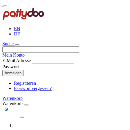
Direkt
zum
Inhalt
EN
DE
Suche
Mein Konto
E-Mail Adresse
Passwort
Anmelden
Registrieren
Passwort vergessen?
Warenkorb
Warenkorb