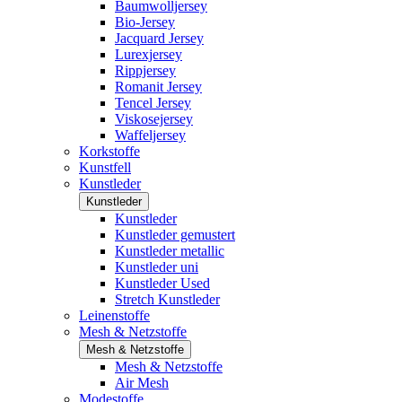
Baumwolljersey
Bio-Jersey
Jacquard Jersey
Lurexjersey
Rippjersey
Romanit Jersey
Tencel Jersey
Viskosejersey
Waffeljersey
Korkstoffe
Kunstfell
Kunstleder
Kunstleder
Kunstleder
Kunstleder gemustert
Kunstleder metallic
Kunstleder uni
Kunstleder Used
Stretch Kunstleder
Leinenstoffe
Mesh & Netzstoffe
Mesh & Netzstoffe
Mesh & Netzstoffe
Air Mesh
Modestoffe