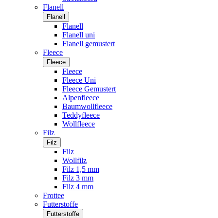
Flanell
Flanell
Flanell
Flanell uni
Flanell gemustert
Fleece
Fleece
Fleece
Fleece Uni
Fleece Gemustert
Alpenfleece
Baumwollfleece
Teddyfleece
Wollfleece
Filz
Filz
Filz
Wollfilz
Filz 1,5 mm
Filz 3 mm
Filz 4 mm
Frottee
Futterstoffe
Futterstoffe