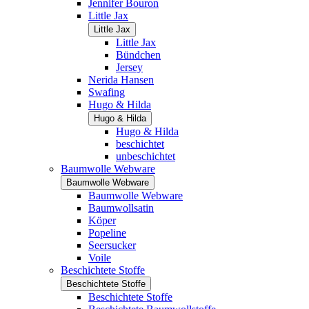
Jennifer Bouron
Little Jax
Little Jax
Little Jax
Bündchen
Jersey
Nerida Hansen
Swafing
Hugo & Hilda
Hugo & Hilda
Hugo & Hilda
beschichtet
unbeschichtet
Baumwolle Webware
Baumwolle Webware
Baumwolle Webware
Baumwollsatin
Köper
Popeline
Seersucker
Voile
Beschichtete Stoffe
Beschichtete Stoffe
Beschichtete Stoffe