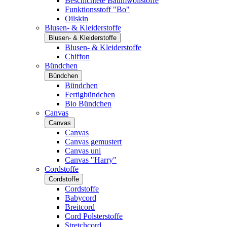
Beschichtete Baumwollstoffe
Funktionsstoff "Bo"
Oilskin
Blusen- & Kleiderstoffe
Blusen- & Kleiderstoffe
Blusen- & Kleiderstoffe
Chiffon
Bündchen
Bündchen
Bündchen
Fertigbündchen
Bio Bündchen
Canvas
Canvas
Canvas
Canvas gemustert
Canvas uni
Canvas "Harry"
Cordstoffe
Cordstoffe
Cordstoffe
Babycord
Breitcord
Cord Polsterstoffe
Stretchcord