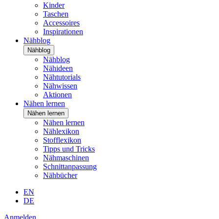
Kinder
Taschen
Accessoires
Inspirationen
Nähblog
Nähblog
Nähblog
Nähideen
Nähtutorials
Nähwissen
Aktionen
Nähen lernen
Nähen lernen
Nähen lernen
Nählexikon
Stofflexikon
Tipps und Tricks
Nähmaschinen
Schnittanpassung
Nähbücher
EN
DE
Anmelden