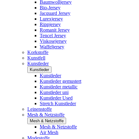
Baumwolljersey
Bio-Jersey
Jacquard Jersey
Lurexjersey
Rippjersey
Romanit Jersey
Tencel Jersey
Viskosejersey
Waffeljersey
Korkstoffe
Kunstfell
Kunstleder
Kunstleder
Kunstleder
Kunstleder gemustert
Kunstleder metallic
Kunstleder uni
Kunstleder Used
Stretch Kunstleder
Leinenstoffe
Mesh & Netzstoffe
Mesh & Netzstoffe
Mesh & Netzstoffe
Air Mesh
Modestoffe