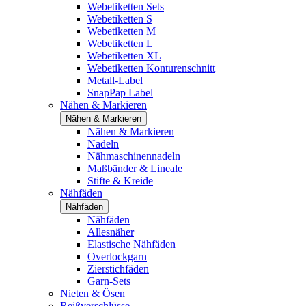
Webetiketten Sets
Webetiketten S
Webetiketten M
Webetiketten L
Webetiketten XL
Webetiketten Konturenschnitt
Metall-Label
SnapPap Label
Nähen & Markieren
Nähen & Markieren
Nähen & Markieren
Nadeln
Nähmaschinennadeln
Maßbänder & Lineale
Stifte & Kreide
Nähfäden
Nähfäden
Nähfäden
Allesnäher
Elastische Nähfäden
Overlockgarn
Zierstichfäden
Garn-Sets
Nieten & Ösen
Reißverschlüsse