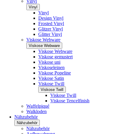
Vinyl
Vinyl
Vinyl
Design Vinyl
Frosted Vinyl
Glitzer Vinyl
Glitter Vinyl
Viskose Webware
Viskose Webware
Viskose Webware
Viskose gemustert
Viskose uni
Viskoseleinen
Viskose Popeline
Viskose Satin
Viskose Twill
Viskose Twill
Viskose Twill
Viskose Tencelfinish
Waffelpiqué
Walkloden
Nähzubehör
Nähzubehör
Nähzubehör
Aufbewahrung