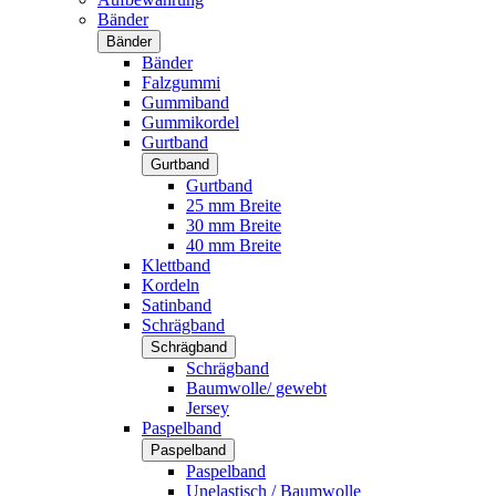
Bänder
Bänder
Bänder
Falzgummi
Gummiband
Gummikordel
Gurtband
Gurtband
Gurtband
25 mm Breite
30 mm Breite
40 mm Breite
Klettband
Kordeln
Satinband
Schrägband
Schrägband
Schrägband
Baumwolle/ gewebt
Jersey
Paspelband
Paspelband
Paspelband
Unelastisch / Baumwolle