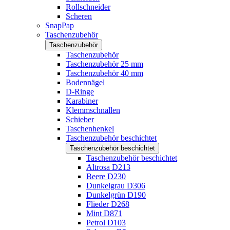
Rollschneider
Scheren
SnapPap
Taschenzubehör
Taschenzubehör
Taschenzubehör
Taschenzubehör 25 mm
Taschenzubehör 40 mm
Bodennägel
D-Ringe
Karabiner
Klemmschnallen
Schieber
Taschenhenkel
Taschenzubehör beschichtet
Taschenzubehör beschichtet
Taschenzubehör beschichtet
Altrosa D213
Beere D230
Dunkelgrau D306
Dunkelgrün D190
Flieder D268
Mint D871
Petrol D103