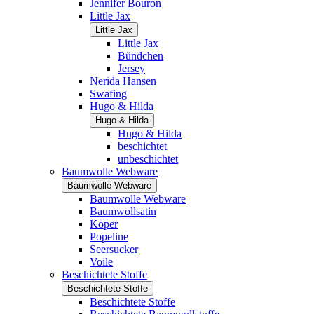
Jennifer Bouron
Little Jax
Little Jax
Little Jax
Bündchen
Jersey
Nerida Hansen
Swafing
Hugo & Hilda
Hugo & Hilda
Hugo & Hilda
beschichtet
unbeschichtet
Baumwolle Webware
Baumwolle Webware
Baumwolle Webware
Baumwollsatin
Köper
Popeline
Seersucker
Voile
Beschichtete Stoffe
Beschichtete Stoffe
Beschichtete Stoffe