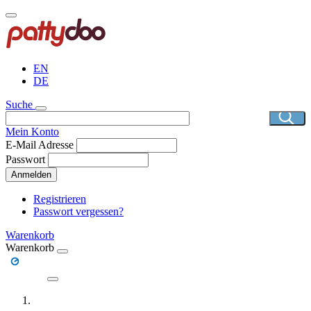
Direkt
zum
Inhalt
EN
DE
Suche
Mein Konto
E-Mail Adresse
Passwort
Anmelden
Registrieren
Passwort vergessen?
Warenkorb
Warenkorb