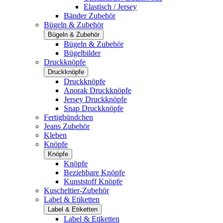
Elastisch / Jersey
Bänder Zubehör
Bügeln & Zubehör
Bügeln & Zubehör
Bügeln & Zubehör
Bügelbilder
Druckknöpfe
Druckknöpfe
Druckknöpfe
Anorak Druckknöpfe
Jersey Druckknöpfe
Snap Druckknöpfe
Fertigbündchen
Jeans Zubehör
Kleben
Knöpfe
Knöpfe
Knöpfe
Beziehbare Knöpfe
Kunststoff Knöpfe
Kuscheltier-Zubehör
Label & Etiketten
Label & Etiketten
Label & Etiketten