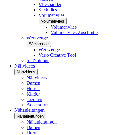
Vliesbänder
Stickvlies
Volumenvlies
Volumenvlies
Volumenvlies
Volumenvlies Zuschnitte
Werkzeuge
Werkzeuge
Werkzeuge
Vario Creative Tool
für Nähfans
Nähvideos
Nähvideos
Nähvideos
Damen
Herren
Kinder
Taschen
Accessoires
Nähanleitungen
Nähanleitungen
Nähanleitungen
Damen
Herren