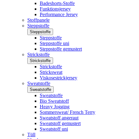
Badeshorts-Stoffe
Funktionsjersey
Performance Jersey
Stoffpanele
Steppstoffe
Steppstoffe
Steppstoffe
Steppstoffe uni
Steppstoffe gemustert
Strickstoffe
Strickstoffe
Strickstoffe
Stricksweat
Viskosestrickjersey
Sweatstoffe
Sweatstoffe
Sweatstoffe
Bio Sweatstoff
Heavy Jogging
Sommersweat/ French Terry
Sweatstoff angeraut
Sweatstoff gemustert
Sweatstoff uni
Tüll