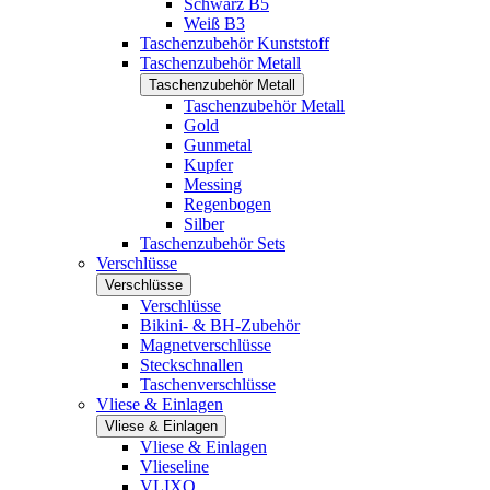
Schwarz B5
Weiß B3
Taschenzubehör Kunststoff
Taschenzubehör Metall
Taschenzubehör Metall
Taschenzubehör Metall
Gold
Gunmetal
Kupfer
Messing
Regenbogen
Silber
Taschenzubehör Sets
Verschlüsse
Verschlüsse
Verschlüsse
Bikini- & BH-Zubehör
Magnetverschlüsse
Steckschnallen
Taschenverschlüsse
Vliese & Einlagen
Vliese & Einlagen
Vliese & Einlagen
Vlieseline
VLIXO