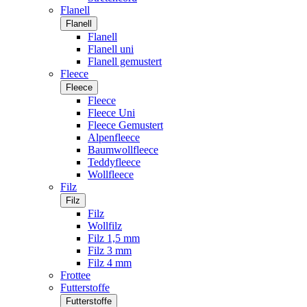
Flanell
Flanell
Flanell
Flanell uni
Flanell gemustert
Fleece
Fleece
Fleece
Fleece Uni
Fleece Gemustert
Alpenfleece
Baumwollfleece
Teddyfleece
Wollfleece
Filz
Filz
Filz
Wollfilz
Filz 1,5 mm
Filz 3 mm
Filz 4 mm
Frottee
Futterstoffe
Futterstoffe