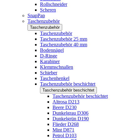
Rollschneider
Scheren
SnapPap
Taschenzubehör
Taschenzubehör
Taschenzubehör
Taschenzubehör 25 mm
Taschenzubehör 40 mm
Bodennägel
D-Ringe
Karabiner
Klemmschnallen
Schieber
Taschenhenkel
Taschenzubehör beschichtet
Taschenzubehör beschichtet
Taschenzubehör beschichtet
Altrosa D213
Beere D230
Dunkelgrau D306
Dunkelgrün D190
Flieder D268
Mint D871
Petrol D103