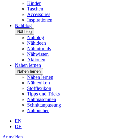
Kinder
Taschen
Accessoires
Inspirationen
Nähblog
Nähblog
Nähblog
Nähideen
Nähtutorials
Nähwissen
Aktionen
Nähen lernen
Nähen lernen
Nähen lernen
Nählexikon
Stofflexikon
Tipps und Tricks
Nähmaschinen
Schnittanpassung
Nähbücher
EN
DE
Anmelden