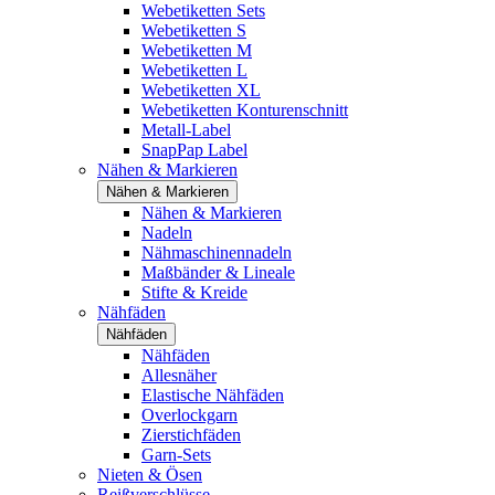
Webetiketten Sets
Webetiketten S
Webetiketten M
Webetiketten L
Webetiketten XL
Webetiketten Konturenschnitt
Metall-Label
SnapPap Label
Nähen & Markieren
Nähen & Markieren
Nähen & Markieren
Nadeln
Nähmaschinennadeln
Maßbänder & Lineale
Stifte & Kreide
Nähfäden
Nähfäden
Nähfäden
Allesnäher
Elastische Nähfäden
Overlockgarn
Zierstichfäden
Garn-Sets
Nieten & Ösen
Reißverschlüsse