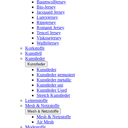
Baumwolljersey
Bio-Jersey
Jacquard Jersey
Lurexjersey
Rippjersey
Romanit Jersey
Tencel Jersey
Viskosejersey
Waffeljersey
Korkstoffe
Kunstfell
Kunstleder
Kunstleder
Kunstleder
Kunstleder gemustert
Kunstleder metallic
Kunstleder uni
Kunstleder Used
Stretch Kunstleder
Leinenstoffe
Mesh & Netzstoffe
Mesh & Netzstoffe
Mesh & Netzstoffe
Air Mesh
Modestoffe