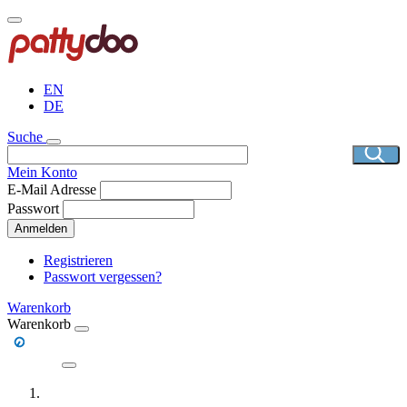
Direkt
zum
Inhalt
EN
DE
Suche
Mein Konto
E-Mail Adresse
Passwort
Anmelden
Registrieren
Passwort vergessen?
Warenkorb
Warenkorb