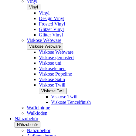
Vinyl
Vinyl
Vinyl
Design Vinyl
Frosted Vinyl
Glitzer Vinyl
Glitter Vinyl
Viskose Webware
Viskose Webware
Viskose Webware
Viskose gemustert
Viskose uni
Viskoseleinen
Viskose Popeline
Viskose Satin
Viskose Twill
Viskose Twill
Viskose Twill
Viskose Tencelfinish
Waffelpiqué
Walkloden
Nähzubehör
Nähzubehör
Nähzubehör
Aufbewahrung