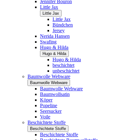
Jennifer Bouron
Little Jax
Little Jax
Little Jax
Bündchen
Jersey
Nerida Hansen
Swafing
Hugo & Hilda
Hugo & Hilda
Hugo & Hilda
beschichtet
unbeschichtet
Baumwolle Webware
Baumwolle Webware
Baumwolle Webware
Baumwollsatin
Köper
Popeline
Seersucker
Voile
Beschichtete Stoffe
Beschichtete Stoffe
Beschichtete Stoffe