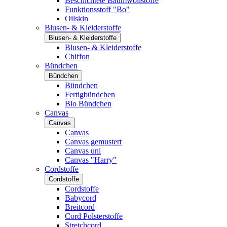
Beschichtete Baumwollstoffe
Funktionsstoff "Bo"
Oilskin
Blusen- & Kleiderstoffe
Blusen- & Kleiderstoffe
Blusen- & Kleiderstoffe
Chiffon
Bündchen
Bündchen
Bündchen
Fertigbündchen
Bio Bündchen
Canvas
Canvas
Canvas
Canvas gemustert
Canvas uni
Canvas "Harry"
Cordstoffe
Cordstoffe
Cordstoffe
Babycord
Breitcord
Cord Polsterstoffe
Stretchcord