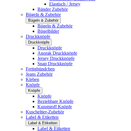
Elastisch / Jersey
Bänder Zubehör
Bügeln & Zubehör
Bügeln & Zubehör
Bügeln & Zubehör
Bügelbilder
Druckknöpfe
Druckknöpfe
Druckknöpfe
Anorak Druckknöpfe
Jersey Druckknöpfe
Snap Druckknöpfe
Fertigbündchen
Jeans Zubehör
Kleben
Knöpfe
Knöpfe
Knöpfe
Beziehbare Knöpfe
Kunststoff Knöpfe
Kuscheltier-Zubehör
Label & Etiketten
Label & Etiketten
Label & Etiketten