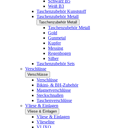
Schwarz B5
Weiß B3
Taschenzubehör Kunststoff
Taschenzubehör Metall
Taschenzubehör Metall
Taschenzubehör Metall
Gold
Gunmetal
Kupfer
Messing
Regenbogen
Silber
Taschenzubehör Sets
Verschlüsse
Verschlüsse
Verschlüsse
Bikini- & BH-Zubehör
Magnetverschlüsse
Steckschnallen
Taschenverschlüsse
Vliese & Einlagen
Vliese & Einlagen
Vliese & Einlagen
Vlieseline
VLIXO