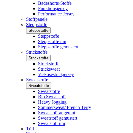
Badeshorts-Stoffe
Funktionsjersey
Performance Jersey
Stoffpanele
Steppstoffe
Steppstoffe
Steppstoffe
Steppstoffe uni
Steppstoffe gemustert
Strickstoffe
Strickstoffe
Strickstoffe
Stricksweat
Viskosestrickjersey
Sweatstoffe
Sweatstoffe
Sweatstoffe
Bio Sweatstoff
Heavy Jogging
Sommersweat/ French Terry
Sweatstoff angeraut
Sweatstoff gemustert
Sweatstoff uni
Tüll