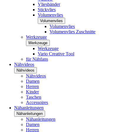
Vliesbänder
Stickvlies
Volumenvlies
Volumenvlies
Volumenvlies
Volumenvlies Zuschnitte
Werkzeuge
Werkzeuge
Werkzeuge
Vario Creative Tool
für Nähfans
Nähvideos
Nähvideos
Nähvideos
Damen
Herren
Kinder
Taschen
Accessoires
Nähanleitungen
Nähanleitungen
Nähanleitungen
Damen
Herren