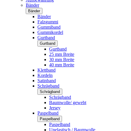
Bänder
Bänder
Bänder
Falzgummi
Gummiband
Gummikordel
Gurtband
Gurtband
Gurtband
25 mm Breite
30 mm Breite
40 mm Breite
Klettband
Kordeln
Satinband
Schrägband
Schrägband
Schrägband
Baumwolle/ gewebt
Jersey
Paspelband
Paspelband
Paspelband
Unelastisch / Baumwolle