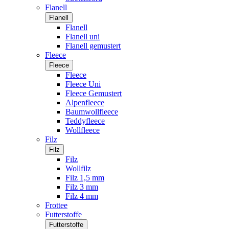
Flanell
Flanell
Flanell
Flanell uni
Flanell gemustert
Fleece
Fleece
Fleece
Fleece Uni
Fleece Gemustert
Alpenfleece
Baumwollfleece
Teddyfleece
Wollfleece
Filz
Filz
Filz
Wollfilz
Filz 1,5 mm
Filz 3 mm
Filz 4 mm
Frottee
Futterstoffe
Futterstoffe