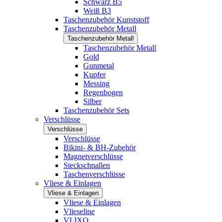
Schwarz B5
Weiß B3
Taschenzubehör Kunststoff
Taschenzubehör Metall
Taschenzubehör Metall
Taschenzubehör Metall
Gold
Gunmetal
Kupfer
Messing
Regenbogen
Silber
Taschenzubehör Sets
Verschlüsse
Verschlüsse
Verschlüsse
Bikini- & BH-Zubehör
Magnetverschlüsse
Steckschnallen
Taschenverschlüsse
Vliese & Einlagen
Vliese & Einlagen
Vliese & Einlagen
Vlieseline
VLIXO