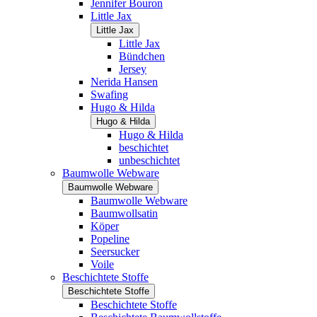
Jennifer Bouron
Little Jax
Little Jax
Little Jax
Bündchen
Jersey
Nerida Hansen
Swafing
Hugo & Hilda
Hugo & Hilda
Hugo & Hilda
beschichtet
unbeschichtet
Baumwolle Webware
Baumwolle Webware
Baumwolle Webware
Baumwollsatin
Köper
Popeline
Seersucker
Voile
Beschichtete Stoffe
Beschichtete Stoffe
Beschichtete Stoffe