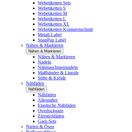
Webetiketten Sets
Webetiketten S
Webetiketten M
Webetiketten L
Webetiketten XL
Webetiketten Konturenschnitt
Metall-Label
SnapPap Label
Nähen & Markieren
Nähen & Markieren
Nähen & Markieren
Nadeln
Nähmaschinennadeln
Maßbänder & Lineale
Stifte & Kreide
Nähfäden
Nähfäden
Nähfäden
Allesnäher
Elastische Nähfäden
Overlockgarn
Zierstichfäden
Garn-Sets
Nieten & Ösen
Reißverschlüsse