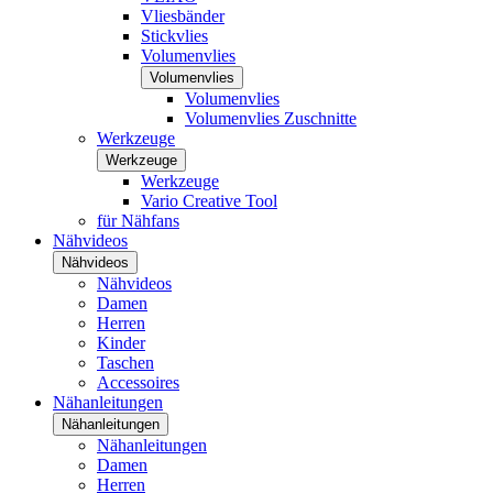
Vliesbänder
Stickvlies
Volumenvlies
Volumenvlies
Volumenvlies
Volumenvlies Zuschnitte
Werkzeuge
Werkzeuge
Werkzeuge
Vario Creative Tool
für Nähfans
Nähvideos
Nähvideos
Nähvideos
Damen
Herren
Kinder
Taschen
Accessoires
Nähanleitungen
Nähanleitungen
Nähanleitungen
Damen
Herren