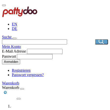
Direkt
zum
Inhalt
EN
DE
Suche
Mein Konto
E-Mail Adresse
Passwort
Anmelden
Registrieren
Passwort vergessen?
Warenkorb
Warenkorb