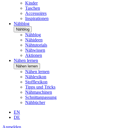
Kinder
Taschen
Accessoires
Inspirationen
Nähblog
Nähblog
Nähblog
Nähideen
Nähtutorials
Nähwissen
Aktionen
Nähen lernen
Nähen lernen
Nähen lernen
Nählexikon
Stofflexikon
Tipps und Tricks
Nähmaschinen
Schnittanpassung
Nähbücher
EN
DE
Anmelden