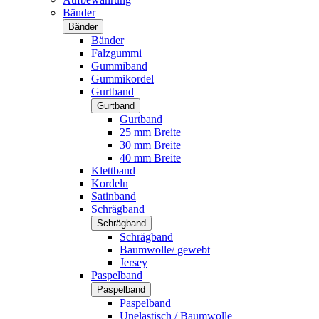
Bänder
Bänder
Bänder
Falzgummi
Gummiband
Gummikordel
Gurtband
Gurtband
Gurtband
25 mm Breite
30 mm Breite
40 mm Breite
Klettband
Kordeln
Satinband
Schrägband
Schrägband
Schrägband
Baumwolle/ gewebt
Jersey
Paspelband
Paspelband
Paspelband
Unelastisch / Baumwolle