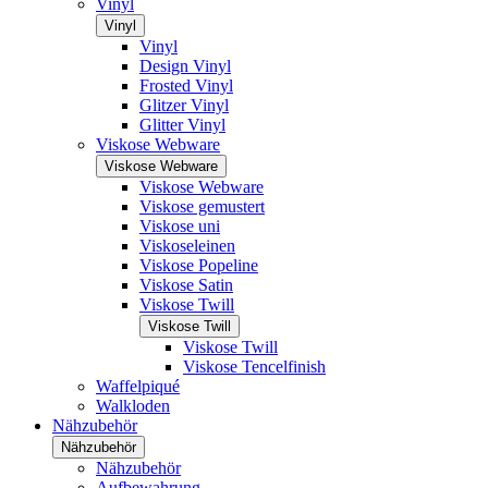
Vinyl
Vinyl
Vinyl
Design Vinyl
Frosted Vinyl
Glitzer Vinyl
Glitter Vinyl
Viskose Webware
Viskose Webware
Viskose Webware
Viskose gemustert
Viskose uni
Viskoseleinen
Viskose Popeline
Viskose Satin
Viskose Twill
Viskose Twill
Viskose Twill
Viskose Tencelfinish
Waffelpiqué
Walkloden
Nähzubehör
Nähzubehör
Nähzubehör
Aufbewahrung