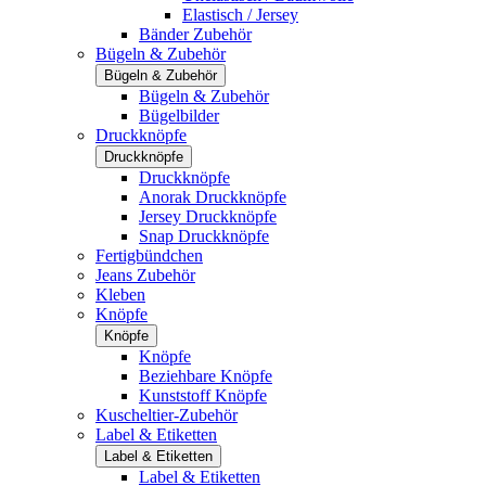
Elastisch / Jersey
Bänder Zubehör
Bügeln & Zubehör
Bügeln & Zubehör
Bügeln & Zubehör
Bügelbilder
Druckknöpfe
Druckknöpfe
Druckknöpfe
Anorak Druckknöpfe
Jersey Druckknöpfe
Snap Druckknöpfe
Fertigbündchen
Jeans Zubehör
Kleben
Knöpfe
Knöpfe
Knöpfe
Beziehbare Knöpfe
Kunststoff Knöpfe
Kuscheltier-Zubehör
Label & Etiketten
Label & Etiketten
Label & Etiketten