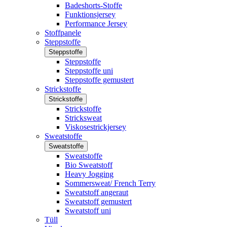
Badeshorts-Stoffe
Funktionsjersey
Performance Jersey
Stoffpanele
Steppstoffe
Steppstoffe
Steppstoffe
Steppstoffe uni
Steppstoffe gemustert
Strickstoffe
Strickstoffe
Strickstoffe
Stricksweat
Viskosestrickjersey
Sweatstoffe
Sweatstoffe
Sweatstoffe
Bio Sweatstoff
Heavy Jogging
Sommersweat/ French Terry
Sweatstoff angeraut
Sweatstoff gemustert
Sweatstoff uni
Tüll