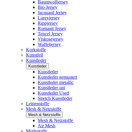
Baumwolljersey
Bio-Jersey
Jacquard Jersey
Lurexjersey
Rippjersey
Romanit Jersey
Tencel Jersey
Viskosejersey
Waffeljersey
Korkstoffe
Kunstfell
Kunstleder
Kunstleder
Kunstleder
Kunstleder gemustert
Kunstleder metallic
Kunstleder uni
Kunstleder Used
Stretch Kunstleder
Leinenstoffe
Mesh & Netzstoffe
Mesh & Netzstoffe
Mesh & Netzstoffe
Air Mesh
Modestoffe