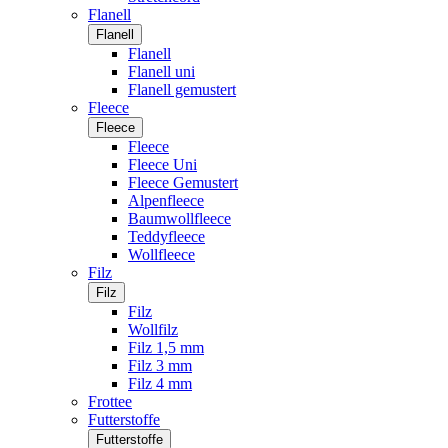
Flanell
Flanell
Flanell
Flanell uni
Flanell gemustert
Fleece
Fleece
Fleece
Fleece Uni
Fleece Gemustert
Alpenfleece
Baumwollfleece
Teddyfleece
Wollfleece
Filz
Filz
Filz
Wollfilz
Filz 1,5 mm
Filz 3 mm
Filz 4 mm
Frottee
Futterstoffe
Futterstoffe