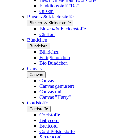
Beschichtete Baumwollstoffe
Funktionsstoff "Bo"
Oilskin
Blusen- & Kleiderstoffe
Blusen- & Kleiderstoffe
Blusen- & Kleiderstoffe
Chiffon
Bündchen
Bündchen
Bündchen
Fertigbündchen
Bio Bündchen
Canvas
Canvas
Canvas
Canvas gemustert
Canvas uni
Canvas "Harry"
Cordstoffe
Cordstoffe
Cordstoffe
Babycord
Breitcord
Cord Polsterstoffe
Stretchcord