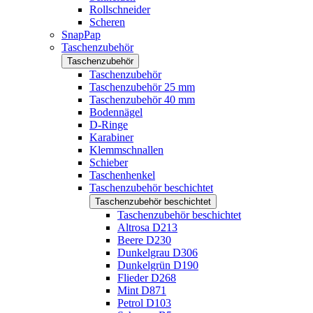
Rollschneider
Scheren
SnapPap
Taschenzubehör
Taschenzubehör
Taschenzubehör
Taschenzubehör 25 mm
Taschenzubehör 40 mm
Bodennägel
D-Ringe
Karabiner
Klemmschnallen
Schieber
Taschenhenkel
Taschenzubehör beschichtet
Taschenzubehör beschichtet
Taschenzubehör beschichtet
Altrosa D213
Beere D230
Dunkelgrau D306
Dunkelgrün D190
Flieder D268
Mint D871
Petrol D103