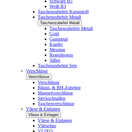
Schwarz B5
Weiß B3
Taschenzubehör Kunststoff
Taschenzubehör Metall
Taschenzubehör Metall
Taschenzubehör Metall
Gold
Gunmetal
Kupfer
Messing
Regenbogen
Silber
Taschenzubehör Sets
Verschlüsse
Verschlüsse
Verschlüsse
Bikini- & BH-Zubehör
Magnetverschlüsse
Steckschnallen
Taschenverschlüsse
Vliese & Einlagen
Vliese & Einlagen
Vliese & Einlagen
Vlieseline
VLIXO