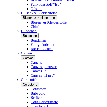
Beschichtete Baumwollstoffe
Funktionsstoff "Bo"
Oilskin
Blusen- & Kleiderstoffe
Blusen- & Kleiderstoffe
Blusen- & Kleiderstoffe
Chiffon
Bündchen
Bündchen
Bündchen
Fertigbündchen
Bio Bündchen
Canvas
Canvas
Canvas
Canvas gemustert
Canvas uni
Canvas "Harry"
Cordstoffe
Cordstoffe
Cordstoffe
Babycord
Breitcord
Cord Polsterstoffe
Stretchcord