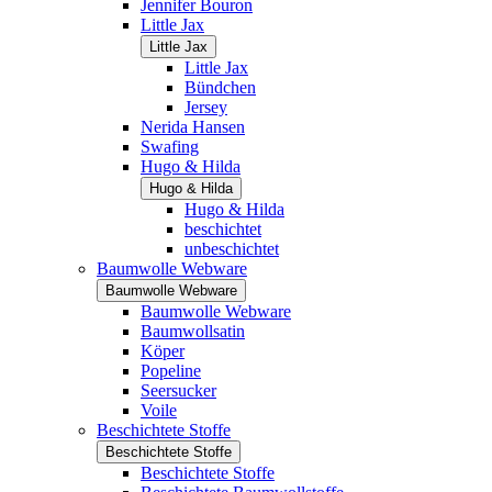
Jennifer Bouron
Little Jax
Little Jax
Little Jax
Bündchen
Jersey
Nerida Hansen
Swafing
Hugo & Hilda
Hugo & Hilda
Hugo & Hilda
beschichtet
unbeschichtet
Baumwolle Webware
Baumwolle Webware
Baumwolle Webware
Baumwollsatin
Köper
Popeline
Seersucker
Voile
Beschichtete Stoffe
Beschichtete Stoffe
Beschichtete Stoffe