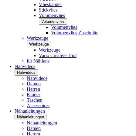
Vliesbänder
Stickvlies
Volumenvlies
Volumenvlies
Volumenvlies
Volumenvlies Zuschnitte
Werkzeuge
Werkzeuge
Werkzeuge
Vario Creative Tool
für Nähfans
Nähvideos
Nähvideos
Nähvideos
Damen
Herren
Kinder
Taschen
Accessoires
Nähanleitungen
Nähanleitungen
Nähanleitungen
Damen
Herren