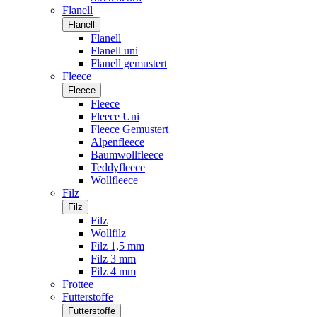
Flanell
Flanell
Flanell
Flanell uni
Flanell gemustert
Fleece
Fleece
Fleece
Fleece Uni
Fleece Gemustert
Alpenfleece
Baumwollfleece
Teddyfleece
Wollfleece
Filz
Filz
Filz
Wollfilz
Filz 1,5 mm
Filz 3 mm
Filz 4 mm
Frottee
Futterstoffe
Futterstoffe