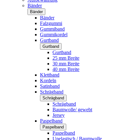
Bänder
Bänder
Bänder
Falzgummi
Gummiband
Gummikordel
Gurtband
Gurtband
Gurtband
25 mm Breite
30 mm Breite
40 mm Breite
Klettband
Kordeln
Satinband
Schrägband
Schrägband
Schrägband
Baumwolle/ gewebt
Jersey
Paspelband
Paspelband
Paspelband
Unelastisch / Baumwolle