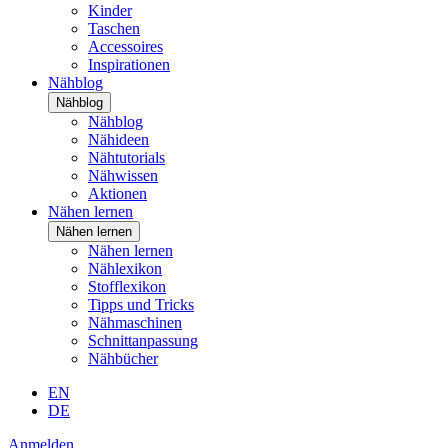
Kinder
Taschen
Accessoires
Inspirationen
Nähblog
Nähblog
Nähblog
Nähideen
Nähtutorials
Nähwissen
Aktionen
Nähen lernen
Nähen lernen
Nähen lernen
Nählexikon
Stofflexikon
Tipps und Tricks
Nähmaschinen
Schnittanpassung
Nähbücher
EN
DE
Anmelden