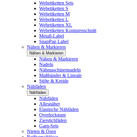
Webetiketten Sets
Webetiketten S
Webetiketten M
Webetiketten L
Webetiketten XL
Webetiketten Konturenschnitt
Metall-Label
SnapPap Label
Nähen & Markieren
Nähen & Markieren
Nähen & Markieren
Nadeln
Nähmaschinennadeln
Maßbänder & Lineale
Stifte & Kreide
Nähfäden
Nähfäden
Nähfäden
Allesnäher
Elastische Nähfäden
Overlockgarn
Zierstichfäden
Garn-Sets
Nieten & Ösen
Reißverschlüsse