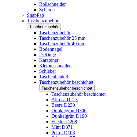
Rollschneider
Scheren
SnapPap
Taschenzubehör
Taschenzubehör
Taschenzubehör
Taschenzubehör 25 mm
Taschenzubehör 40 mm
Bodennägel
D-Ringe
Karabiner
Klemmschnallen
Schieber
Taschenhenkel
Taschenzubehör beschichtet
Taschenzubehör beschichtet
Taschenzubehör beschichtet
Altrosa D213
Beere D230
Dunkelgrau D306
Dunkelgrün D190
Flieder D268
Mint D871
Petrol D103