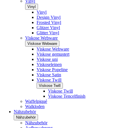
Vinyl
Vinyl
Vinyl
Design Vinyl
Frosted Vinyl
Glitzer Vinyl
Glitter Vinyl
Viskose Webware
Viskose Webware
Viskose Webware
Viskose gemustert
Viskose uni
Viskoseleinen
Viskose Popeline
Viskose Satin
Viskose Twill
Viskose Twill
Viskose Twill
Viskose Tencelfinish
Waffelpiqué
Walkloden
Nähzubehör
Nähzubehör
Nähzubehör
Aufbewahrung