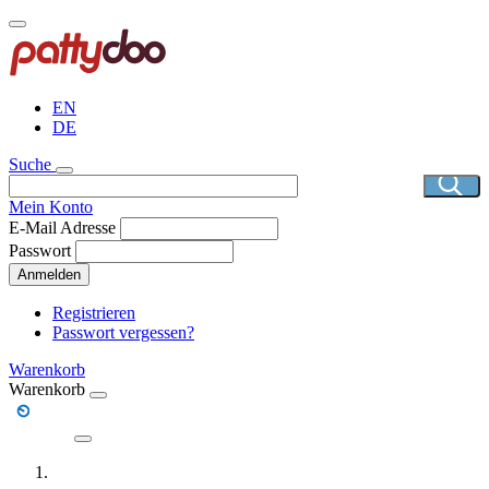
Direkt
zum
Inhalt
EN
DE
Suche
Mein Konto
E-Mail Adresse
Passwort
Anmelden
Registrieren
Passwort vergessen?
Warenkorb
Warenkorb