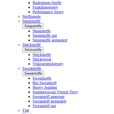
Badeshorts-Stoffe
Funktionsjersey
Performance Jersey
Stoffpanele
Steppstoffe
Steppstoffe
Steppstoffe
Steppstoffe uni
Steppstoffe gemustert
Strickstoffe
Strickstoffe
Strickstoffe
Stricksweat
Viskosestrickjersey
Sweatstoffe
Sweatstoffe
Sweatstoffe
Bio Sweatstoff
Heavy Jogging
Sommersweat/ French Terry
Sweatstoff angeraut
Sweatstoff gemustert
Sweatstoff uni
Tüll