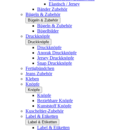
Elastisch / Jersey
Bänder Zubehör
Bügeln & Zubehör
Bügeln & Zubehör
Bügeln & Zubehör
Bügelbilder
Druckknöpfe
Druckknöpfe
Druckknöpfe
Anorak Druckknöpfe
Jersey Druckknöpfe
Snap Druckknöpfe
Fertigbündchen
Jeans Zubehör
Kleben
Knöpfe
Knöpfe
Knöpfe
Beziehbare Knöpfe
Kunststoff Knöpfe
Kuscheltier-Zubehör
Label & Etiketten
Label & Etiketten
Label & Etiketten