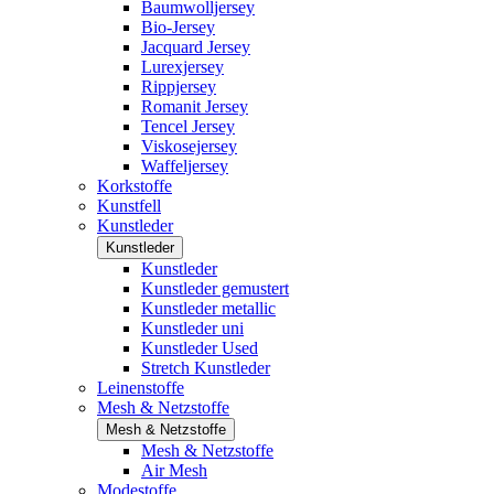
Baumwolljersey
Bio-Jersey
Jacquard Jersey
Lurexjersey
Rippjersey
Romanit Jersey
Tencel Jersey
Viskosejersey
Waffeljersey
Korkstoffe
Kunstfell
Kunstleder
Kunstleder
Kunstleder
Kunstleder gemustert
Kunstleder metallic
Kunstleder uni
Kunstleder Used
Stretch Kunstleder
Leinenstoffe
Mesh & Netzstoffe
Mesh & Netzstoffe
Mesh & Netzstoffe
Air Mesh
Modestoffe