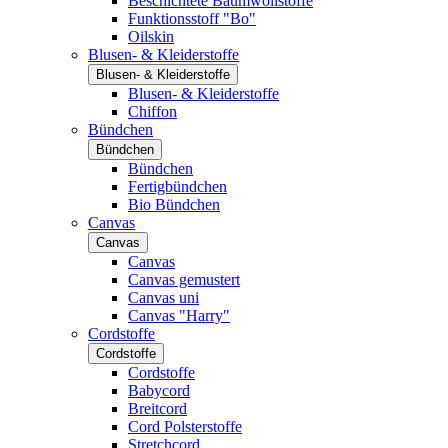
Beschichtete Baumwollstoffe
Funktionsstoff "Bo"
Oilskin
Blusen- & Kleiderstoffe
Blusen- & Kleiderstoffe
Blusen- & Kleiderstoffe
Chiffon
Bündchen
Bündchen
Bündchen
Fertigbündchen
Bio Bündchen
Canvas
Canvas
Canvas
Canvas gemustert
Canvas uni
Canvas "Harry"
Cordstoffe
Cordstoffe
Cordstoffe
Babycord
Breitcord
Cord Polsterstoffe
Stretchcord