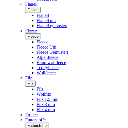
Flanell
Flanell
Flanell
Flanell uni
Flanell gemustert
Fleece
Fleece
Fleece
Fleece Uni
Fleece Gemustert
Alpenfleece
Baumwollfleece
Teddyfleece
Wollfleece
Filz
Filz
Filz
Wollfilz
Filz 1,5 mm
Filz 3 mm
Filz 4 mm
Frottee
Futterstoffe
Futterstoffe