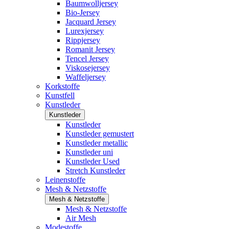
Baumwolljersey
Bio-Jersey
Jacquard Jersey
Lurexjersey
Rippjersey
Romanit Jersey
Tencel Jersey
Viskosejersey
Waffeljersey
Korkstoffe
Kunstfell
Kunstleder
Kunstleder
Kunstleder
Kunstleder gemustert
Kunstleder metallic
Kunstleder uni
Kunstleder Used
Stretch Kunstleder
Leinenstoffe
Mesh & Netzstoffe
Mesh & Netzstoffe
Mesh & Netzstoffe
Air Mesh
Modestoffe