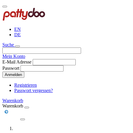
Direkt
zum
Inhalt
EN
DE
Suche
Mein Konto
E-Mail Adresse
Passwort
Anmelden
Registrieren
Passwort vergessen?
Warenkorb
Warenkorb