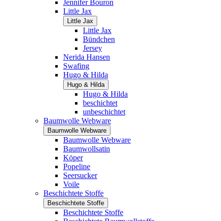
Jennifer Bouron
Little Jax
Little Jax
Little Jax
Bündchen
Jersey
Nerida Hansen
Swafing
Hugo & Hilda
Hugo & Hilda
Hugo & Hilda
beschichtet
unbeschichtet
Baumwolle Webware
Baumwolle Webware
Baumwolle Webware
Baumwollsatin
Köper
Popeline
Seersucker
Voile
Beschichtete Stoffe
Beschichtete Stoffe
Beschichtete Stoffe