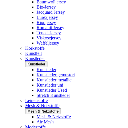
Baumwolljersey
Bio-Jersey
Jacquard Jersey
Lurexjersey
Rippjersey
Romanit Jersey
Tencel Jersey
Viskosejersey
Waffeljersey
Korkstoffe
Kunstfell
Kunstleder
Kunstleder
Kunstleder
Kunstleder gemustert
Kunstleder metallic
Kunstleder uni
Kunstleder Used
Stretch Kunstleder
Leinenstoffe
Mesh & Netzstoffe
Mesh & Netzstoffe
Mesh & Netzstoffe
Air Mesh
Modestoffe