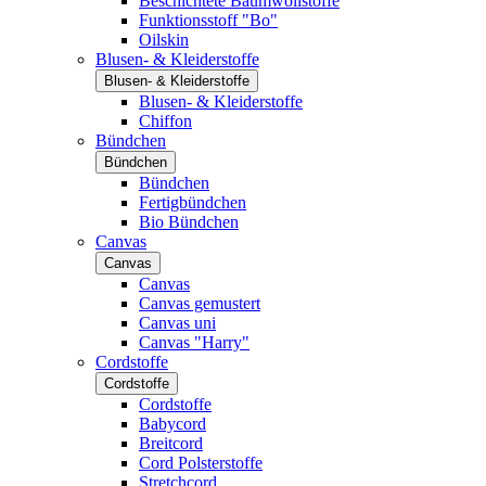
Beschichtete Baumwollstoffe
Funktionsstoff "Bo"
Oilskin
Blusen- & Kleiderstoffe
Blusen- & Kleiderstoffe
Blusen- & Kleiderstoffe
Chiffon
Bündchen
Bündchen
Bündchen
Fertigbündchen
Bio Bündchen
Canvas
Canvas
Canvas
Canvas gemustert
Canvas uni
Canvas "Harry"
Cordstoffe
Cordstoffe
Cordstoffe
Babycord
Breitcord
Cord Polsterstoffe
Stretchcord