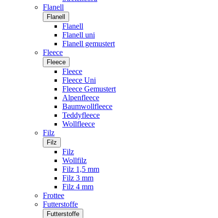
Flanell
Flanell
Flanell
Flanell uni
Flanell gemustert
Fleece
Fleece
Fleece
Fleece Uni
Fleece Gemustert
Alpenfleece
Baumwollfleece
Teddyfleece
Wollfleece
Filz
Filz
Filz
Wollfilz
Filz 1,5 mm
Filz 3 mm
Filz 4 mm
Frottee
Futterstoffe
Futterstoffe