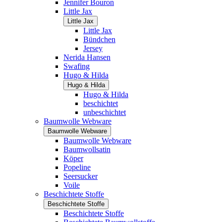
Jennifer Bouron
Little Jax
Little Jax
Little Jax
Bündchen
Jersey
Nerida Hansen
Swafing
Hugo & Hilda
Hugo & Hilda
Hugo & Hilda
beschichtet
unbeschichtet
Baumwolle Webware
Baumwolle Webware
Baumwolle Webware
Baumwollsatin
Köper
Popeline
Seersucker
Voile
Beschichtete Stoffe
Beschichtete Stoffe
Beschichtete Stoffe