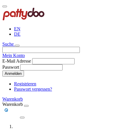
Direkt
zum
Inhalt
EN
DE
Suche
Mein Konto
E-Mail Adresse
Passwort
Anmelden
Registrieren
Passwort vergessen?
Warenkorb
Warenkorb