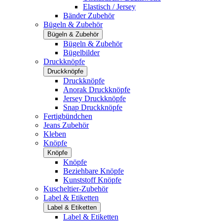
Elastisch / Jersey
Bänder Zubehör
Bügeln & Zubehör
Bügeln & Zubehör
Bügeln & Zubehör
Bügelbilder
Druckknöpfe
Druckknöpfe
Druckknöpfe
Anorak Druckknöpfe
Jersey Druckknöpfe
Snap Druckknöpfe
Fertigbündchen
Jeans Zubehör
Kleben
Knöpfe
Knöpfe
Knöpfe
Beziehbare Knöpfe
Kunststoff Knöpfe
Kuscheltier-Zubehör
Label & Etiketten
Label & Etiketten
Label & Etiketten