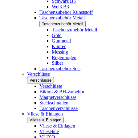
Schwarz B5
Weiß B3
Taschenzubehör Kunststoff
Taschenzubehör Metall
Taschenzubehör Metall
Taschenzubehör Metall
Gold
Gunmetal
Kupfer
Messing
Regenbogen
Silber
Taschenzubehör Sets
Verschlüsse
Verschlüsse
Verschlüsse
Bikini- & BH-Zubehör
Magnetverschlüsse
Steckschnallen
Taschenverschlüsse
Vliese & Einlagen
Vliese & Einlagen
Vliese & Einlagen
Vlieseline
VLIXO