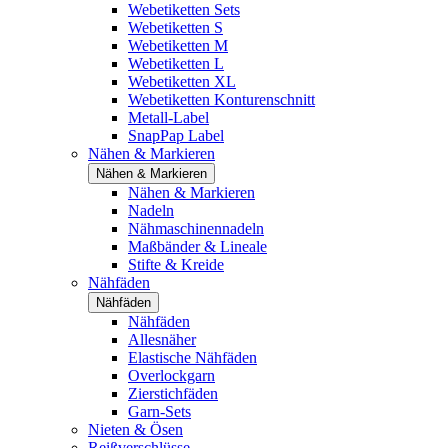
Webetiketten Sets
Webetiketten S
Webetiketten M
Webetiketten L
Webetiketten XL
Webetiketten Konturenschnitt
Metall-Label
SnapPap Label
Nähen & Markieren
Nähen & Markieren
Nähen & Markieren
Nadeln
Nähmaschinennadeln
Maßbänder & Lineale
Stifte & Kreide
Nähfäden
Nähfäden
Nähfäden
Allesnäher
Elastische Nähfäden
Overlockgarn
Zierstichfäden
Garn-Sets
Nieten & Ösen
Reißverschlüsse