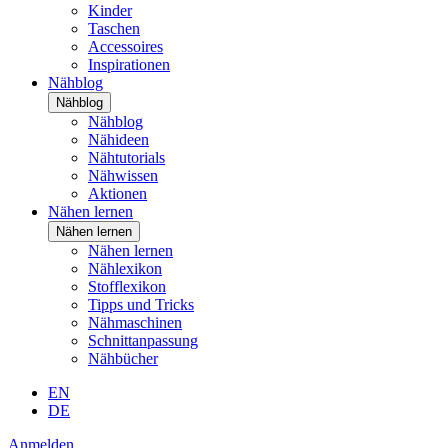
Kinder
Taschen
Accessoires
Inspirationen
Nähblog
Nähblog
Nähblog
Nähideen
Nähtutorials
Nähwissen
Aktionen
Nähen lernen
Nähen lernen
Nähen lernen
Nählexikon
Stofflexikon
Tipps und Tricks
Nähmaschinen
Schnittanpassung
Nähbücher
EN
DE
Anmelden