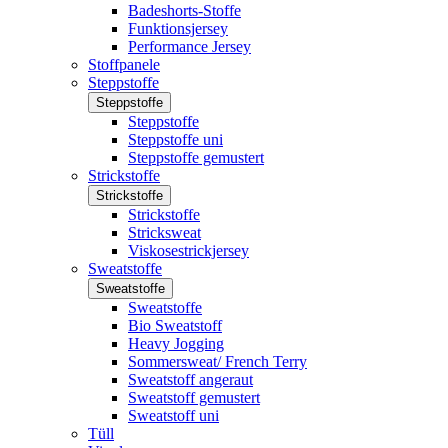
Badeshorts-Stoffe
Funktionsjersey
Performance Jersey
Stoffpanele
Steppstoffe
Steppstoffe
Steppstoffe
Steppstoffe uni
Steppstoffe gemustert
Strickstoffe
Strickstoffe
Strickstoffe
Stricksweat
Viskosestrickjersey
Sweatstoffe
Sweatstoffe
Sweatstoffe
Bio Sweatstoff
Heavy Jogging
Sommersweat/ French Terry
Sweatstoff angeraut
Sweatstoff gemustert
Sweatstoff uni
Tüll