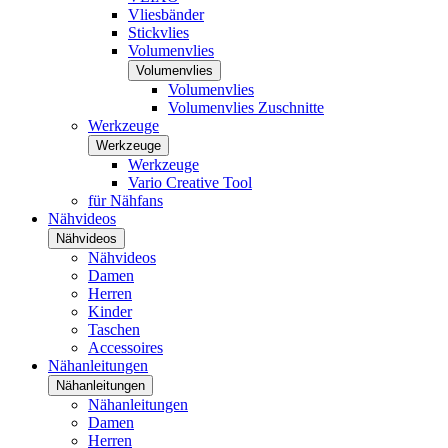
Vliesbänder
Stickvlies
Volumenvlies
Volumenvlies
Volumenvlies
Volumenvlies Zuschnitte
Werkzeuge
Werkzeuge
Werkzeuge
Vario Creative Tool
für Nähfans
Nähvideos
Nähvideos
Nähvideos
Damen
Herren
Kinder
Taschen
Accessoires
Nähanleitungen
Nähanleitungen
Nähanleitungen
Damen
Herren