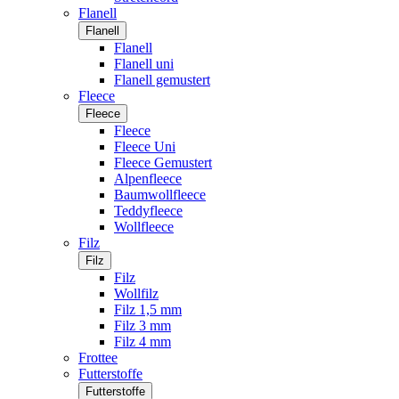
Flanell
Flanell
Flanell
Flanell uni
Flanell gemustert
Fleece
Fleece
Fleece
Fleece Uni
Fleece Gemustert
Alpenfleece
Baumwollfleece
Teddyfleece
Wollfleece
Filz
Filz
Filz
Wollfilz
Filz 1,5 mm
Filz 3 mm
Filz 4 mm
Frottee
Futterstoffe
Futterstoffe