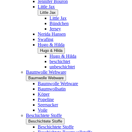
Jennifer Bouron
Little Jax
Little Jax
Little Jax
Bündchen
Jersey
Nerida Hansen
Swafing
Hugo & Hilda
Hugo & Hilda
Hugo & Hilda
beschichtet
unbeschichtet
Baumwolle Webware
Baumwolle Webware
Baumwolle Webware
Baumwollsatin
Köper
Popeline
Seersucker
Voile
Beschichtete Stoffe
Beschichtete Stoffe
Beschichtete Stoffe