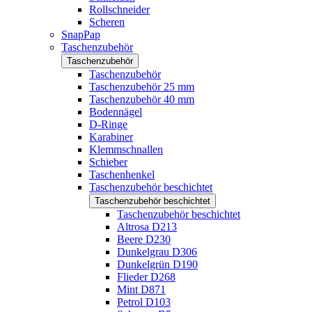
Rollschneider
Scheren
SnapPap
Taschenzubehör
Taschenzubehör
Taschenzubehör
Taschenzubehör 25 mm
Taschenzubehör 40 mm
Bodennägel
D-Ringe
Karabiner
Klemmschnallen
Schieber
Taschenhenkel
Taschenzubehör beschichtet
Taschenzubehör beschichtet
Taschenzubehör beschichtet
Altrosa D213
Beere D230
Dunkelgrau D306
Dunkelgrün D190
Flieder D268
Mint D871
Petrol D103