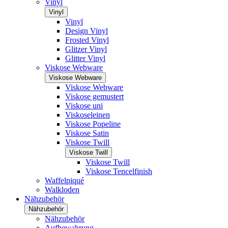
Vinyl
Vinyl
Vinyl
Design Vinyl
Frosted Vinyl
Glitzer Vinyl
Glitter Vinyl
Viskose Webware
Viskose Webware
Viskose Webware
Viskose gemustert
Viskose uni
Viskoseleinen
Viskose Popeline
Viskose Satin
Viskose Twill
Viskose Twill
Viskose Twill
Viskose Tencelfinish
Waffelpiqué
Walkloden
Nähzubehör
Nähzubehör
Nähzubehör
Aufbewahrung