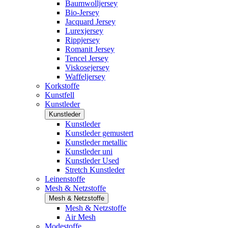
Baumwolljersey
Bio-Jersey
Jacquard Jersey
Lurexjersey
Rippjersey
Romanit Jersey
Tencel Jersey
Viskosejersey
Waffeljersey
Korkstoffe
Kunstfell
Kunstleder
Kunstleder
Kunstleder
Kunstleder gemustert
Kunstleder metallic
Kunstleder uni
Kunstleder Used
Stretch Kunstleder
Leinenstoffe
Mesh & Netzstoffe
Mesh & Netzstoffe
Mesh & Netzstoffe
Air Mesh
Modestoffe