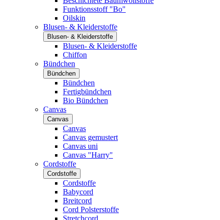
Beschichtete Baumwollstoffe
Funktionsstoff "Bo"
Oilskin
Blusen- & Kleiderstoffe
Blusen- & Kleiderstoffe
Blusen- & Kleiderstoffe
Chiffon
Bündchen
Bündchen
Bündchen
Fertigbündchen
Bio Bündchen
Canvas
Canvas
Canvas
Canvas gemustert
Canvas uni
Canvas "Harry"
Cordstoffe
Cordstoffe
Cordstoffe
Babycord
Breitcord
Cord Polsterstoffe
Stretchcord