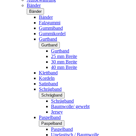
Bänder
Bänder
Bänder
Falzgummi
Gummiband
Gummikordel
Gurtband
Gurtband
Gurtband
25 mm Breite
30 mm Breite
40 mm Breite
Klettband
Kordeln
Satinband
Schrägband
Schrägband
Schrägband
Baumwolle/ gewebt
Jersey
Paspelband
Paspelband
Paspelband
Unelastisch / Baumwolle