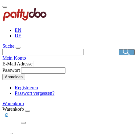
Direkt
zum
Inhalt
EN
DE
Suche
Mein Konto
E-Mail Adresse
Passwort
Anmelden
Registrieren
Passwort vergessen?
Warenkorb
Warenkorb