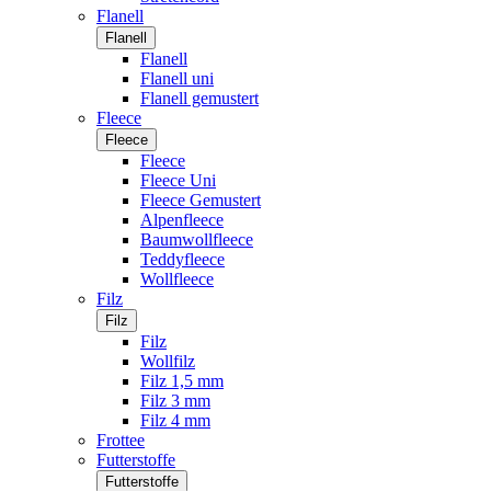
Flanell
Flanell
Flanell
Flanell uni
Flanell gemustert
Fleece
Fleece
Fleece
Fleece Uni
Fleece Gemustert
Alpenfleece
Baumwollfleece
Teddyfleece
Wollfleece
Filz
Filz
Filz
Wollfilz
Filz 1,5 mm
Filz 3 mm
Filz 4 mm
Frottee
Futterstoffe
Futterstoffe