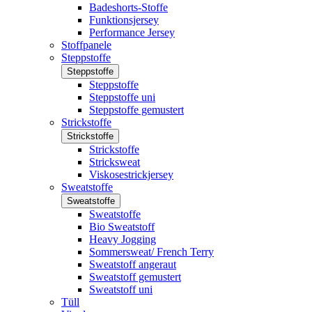
Badeshorts-Stoffe
Funktionsjersey
Performance Jersey
Stoffpanele
Steppstoffe
Steppstoffe
Steppstoffe
Steppstoffe uni
Steppstoffe gemustert
Strickstoffe
Strickstoffe
Strickstoffe
Stricksweat
Viskosestrickjersey
Sweatstoffe
Sweatstoffe
Sweatstoffe
Bio Sweatstoff
Heavy Jogging
Sommersweat/ French Terry
Sweatstoff angeraut
Sweatstoff gemustert
Sweatstoff uni
Tüll