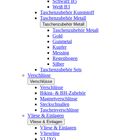
Schwarz B5
Weiß B3
Taschenzubehör Kunststoff
Taschenzubehör Metall
Taschenzubehör Metall
Taschenzubehör Metall
Gold
Gunmetal
Kupfer
Messing
Regenbogen
Silber
Taschenzubehör Sets
Verschlüsse
Verschlüsse
Verschlüsse
Bikini- & BH-Zubehör
Magnetverschlüsse
Steckschnallen
Taschenverschlüsse
Vliese & Einlagen
Vliese & Einlagen
Vliese & Einlagen
Vlieseline
VLIXO