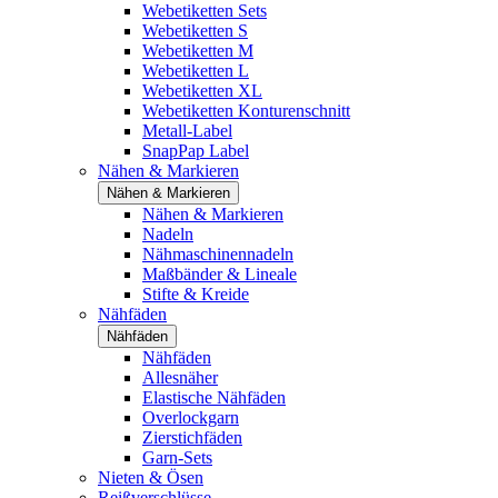
Webetiketten Sets
Webetiketten S
Webetiketten M
Webetiketten L
Webetiketten XL
Webetiketten Konturenschnitt
Metall-Label
SnapPap Label
Nähen & Markieren
Nähen & Markieren
Nähen & Markieren
Nadeln
Nähmaschinennadeln
Maßbänder & Lineale
Stifte & Kreide
Nähfäden
Nähfäden
Nähfäden
Allesnäher
Elastische Nähfäden
Overlockgarn
Zierstichfäden
Garn-Sets
Nieten & Ösen
Reißverschlüsse