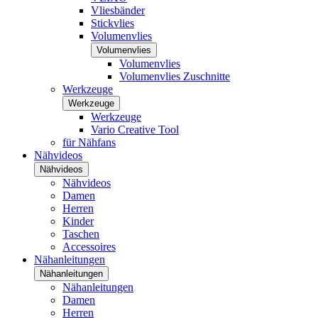
Vliesbänder
Stickvlies
Volumenvlies
Volumenvlies
Volumenvlies
Volumenvlies Zuschnitte
Werkzeuge
Werkzeuge
Werkzeuge
Vario Creative Tool
für Nähfans
Nähvideos
Nähvideos
Nähvideos
Damen
Herren
Kinder
Taschen
Accessoires
Nähanleitungen
Nähanleitungen
Nähanleitungen
Damen
Herren