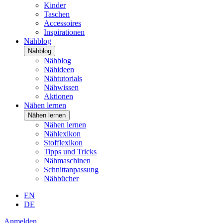
Kinder
Taschen
Accessoires
Inspirationen
Nähblog
Nähblog
Nähblog
Nähideen
Nähtutorials
Nähwissen
Aktionen
Nähen lernen
Nähen lernen
Nähen lernen
Nählexikon
Stofflexikon
Tipps und Tricks
Nähmaschinen
Schnittanpassung
Nähbücher
EN
DE
Anmelden