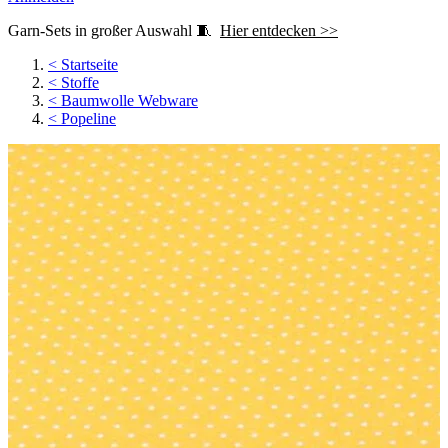
Garn-Sets in großer Auswahl 🧵
Hier entdecken >>
<
Startseite
<
Stoffe
<
Baumwolle Webware
<
Popeline