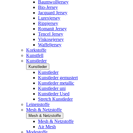
Baumwolljersey
Bio-Jersey
Jacquard Jersey
Lurexjersey
Rippjersey
Romanit Jersey
Tencel Jersey
Viskosejersey
Waffeljersey
Korkstoffe
Kunstfell
Kunstleder
Kunstleder
Kunstleder
Kunstleder gemustert
Kunstleder metallic
Kunstleder uni
Kunstleder Used
Stretch Kunstleder
Leinenstoffe
Mesh & Netzstoffe
Mesh & Netzstoffe
Mesh & Netzstoffe
Air Mesh
Modestoffe