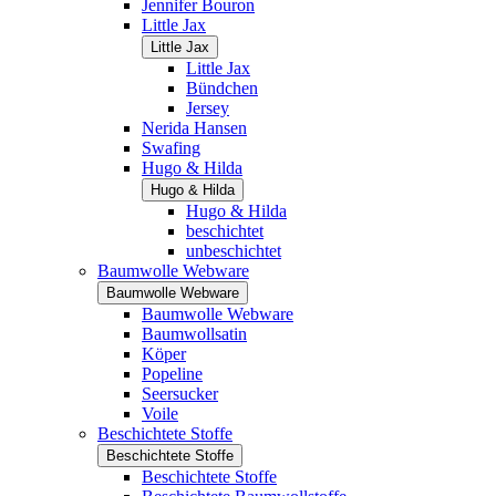
Jennifer Bouron
Little Jax
Little Jax
Little Jax
Bündchen
Jersey
Nerida Hansen
Swafing
Hugo & Hilda
Hugo & Hilda
Hugo & Hilda
beschichtet
unbeschichtet
Baumwolle Webware
Baumwolle Webware
Baumwolle Webware
Baumwollsatin
Köper
Popeline
Seersucker
Voile
Beschichtete Stoffe
Beschichtete Stoffe
Beschichtete Stoffe