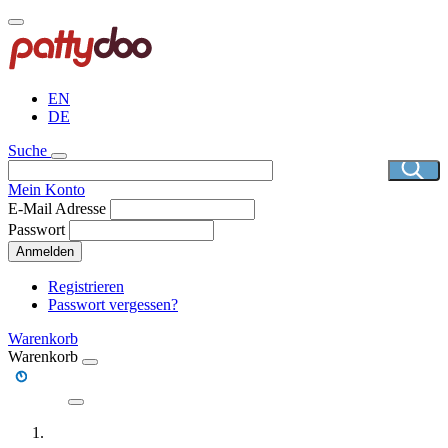
Direkt
zum
Inhalt
EN
DE
Suche
Mein Konto
E-Mail Adresse
Passwort
Anmelden
Registrieren
Passwort vergessen?
Warenkorb
Warenkorb