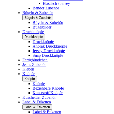
Elastisch / Jersey
Bänder Zubehör
Bügeln & Zubehör
Bügeln & Zubehör
Bügeln & Zubehör
Bügelbilder
Druckknöpfe
Druckknöpfe
Druckknöpfe
Anorak Druckknöpfe
Jersey Druckknöpfe
Snap Druckknöpfe
Fertigbündchen
Jeans Zubehör
Kleben
Knöpfe
Knöpfe
Knöpfe
Beziehbare Knöpfe
Kunststoff Knöpfe
Kuscheltier-Zubehör
Label & Etiketten
Label & Etiketten
Label & Etiketten