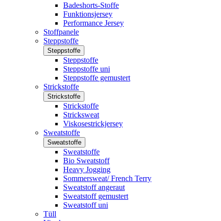
Badeshorts-Stoffe
Funktionsjersey
Performance Jersey
Stoffpanele
Steppstoffe
Steppstoffe
Steppstoffe
Steppstoffe uni
Steppstoffe gemustert
Strickstoffe
Strickstoffe
Strickstoffe
Stricksweat
Viskosestrickjersey
Sweatstoffe
Sweatstoffe
Sweatstoffe
Bio Sweatstoff
Heavy Jogging
Sommersweat/ French Terry
Sweatstoff angeraut
Sweatstoff gemustert
Sweatstoff uni
Tüll