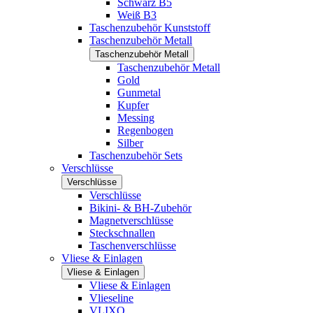
Schwarz B5
Weiß B3
Taschenzubehör Kunststoff
Taschenzubehör Metall
Taschenzubehör Metall
Taschenzubehör Metall
Gold
Gunmetal
Kupfer
Messing
Regenbogen
Silber
Taschenzubehör Sets
Verschlüsse
Verschlüsse
Verschlüsse
Bikini- & BH-Zubehör
Magnetverschlüsse
Steckschnallen
Taschenverschlüsse
Vliese & Einlagen
Vliese & Einlagen
Vliese & Einlagen
Vlieseline
VLIXO