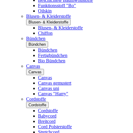
Beschichtete Baumwollstoffe
Funktionsstoff "Bo"
Oilskin
Blusen- & Kleiderstoffe
Blusen- & Kleiderstoffe
Blusen- & Kleiderstoffe
Chiffon
Bündchen
Bündchen
Bündchen
Fertigbündchen
Bio Bündchen
Canvas
Canvas
Canvas
Canvas gemustert
Canvas uni
Canvas "Harry"
Cordstoffe
Cordstoffe
Cordstoffe
Babycord
Breitcord
Cord Polsterstoffe
Stretchcord