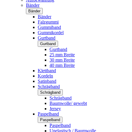
Bänder
Bänder
Bänder
Falzgummi
Gummiband
Gummikordel
Gurtband
Gurtband
Gurtband
25 mm Breite
30 mm Breite
40 mm Breite
Klettband
Kordeln
Satinband
Schrägband
Schrägband
Schrägband
Baumwolle/ gewebt
Jersey
Paspelband
Paspelband
Paspelband
Unelastisch / Baumwolle