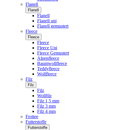
Flanell
Flanell
Flanell
Flanell uni
Flanell gemustert
Fleece
Fleece
Fleece
Fleece Uni
Fleece Gemustert
Alpenfleece
Baumwollfleece
Teddyfleece
Wollfleece
Filz
Filz
Filz
Wollfilz
Filz 1,5 mm
Filz 3 mm
Filz 4 mm
Frottee
Futterstoffe
Futterstoffe