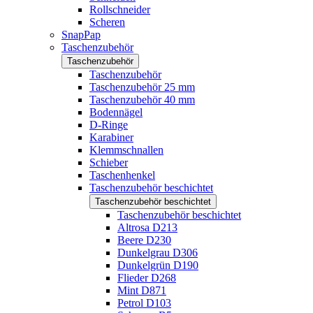
Rollschneider
Scheren
SnapPap
Taschenzubehör
Taschenzubehör
Taschenzubehör
Taschenzubehör 25 mm
Taschenzubehör 40 mm
Bodennägel
D-Ringe
Karabiner
Klemmschnallen
Schieber
Taschenhenkel
Taschenzubehör beschichtet
Taschenzubehör beschichtet
Taschenzubehör beschichtet
Altrosa D213
Beere D230
Dunkelgrau D306
Dunkelgrün D190
Flieder D268
Mint D871
Petrol D103