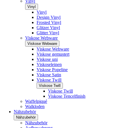
Vinyl
Vinyl
Vinyl
Design Vinyl
Frosted Vinyl
Glitzer Vinyl
Glitter Vinyl
Viskose Webware
Viskose Webware
Viskose Webware
Viskose gemustert
Viskose uni
Viskoseleinen
Viskose Popeline
Viskose Satin
Viskose Twill
Viskose Twill
Viskose Twill
Viskose Tencelfinish
Waffelpiqué
Walkloden
Nähzubehör
Nähzubehör
Nähzubehör
Aufbewahrung