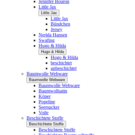
Jennifer Bouron
Little Jax
Little Jax
Little Jax
Bündchen
Jersey
Nerida Hansen
Swafing
Hugo & Hilda
Hugo & Hilda
Hugo & Hilda
beschichtet
unbeschichtet
Baumwolle Webware
Baumwolle Webware
Baumwolle Webware
Baumwollsatin
Köper
Popeline
Seersucker
Voile
Beschichtete Stoffe
Beschichtete Stoffe
Beschichtete Stoffe