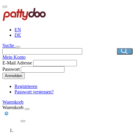
Direkt
zum
Inhalt
EN
DE
Suche
Mein Konto
E-Mail Adresse
Passwort
Anmelden
Registrieren
Passwort vergessen?
Warenkorb
Warenkorb