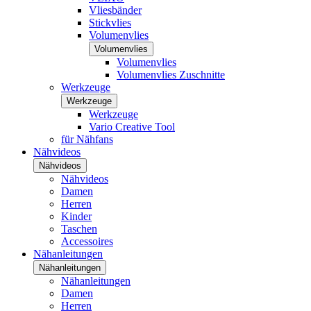
Vliesbänder
Stickvlies
Volumenvlies
Volumenvlies
Volumenvlies
Volumenvlies Zuschnitte
Werkzeuge
Werkzeuge
Werkzeuge
Vario Creative Tool
für Nähfans
Nähvideos
Nähvideos
Nähvideos
Damen
Herren
Kinder
Taschen
Accessoires
Nähanleitungen
Nähanleitungen
Nähanleitungen
Damen
Herren