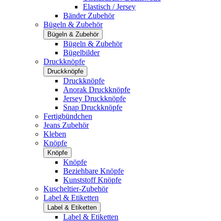
Elastisch / Jersey
Bänder Zubehör
Bügeln & Zubehör
Bügeln & Zubehör
Bügeln & Zubehör
Bügelbilder
Druckknöpfe
Druckknöpfe
Druckknöpfe
Anorak Druckknöpfe
Jersey Druckknöpfe
Snap Druckknöpfe
Fertigbündchen
Jeans Zubehör
Kleben
Knöpfe
Knöpfe
Knöpfe
Beziehbare Knöpfe
Kunststoff Knöpfe
Kuscheltier-Zubehör
Label & Etiketten
Label & Etiketten
Label & Etiketten