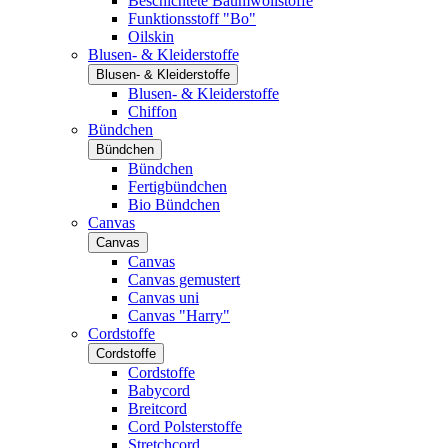
Beschichtete Baumwollstoffe
Funktionsstoff "Bo"
Oilskin
Blusen- & Kleiderstoffe
Blusen- & Kleiderstoffe
Blusen- & Kleiderstoffe
Chiffon
Bündchen
Bündchen
Bündchen
Fertigbündchen
Bio Bündchen
Canvas
Canvas
Canvas
Canvas gemustert
Canvas uni
Canvas "Harry"
Cordstoffe
Cordstoffe
Cordstoffe
Babycord
Breitcord
Cord Polsterstoffe
Stretchcord