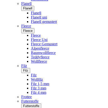
Flanell
Flanell
Flanell
Flanell uni
Flanell gemustert
Fleece
Fleece
Fleece
Fleece Uni
Fleece Gemustert
Alpenfleece
Baumwollfleece
Teddyfleece
Wollfleece
Filz
Filz
Filz
Wollfilz
Filz 1,5 mm
Filz 3 mm
Filz 4 mm
Frottee
Futterstoffe
Futterstoffe