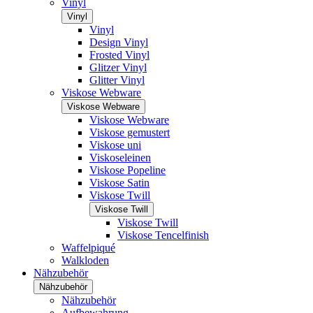
Vinyl
Vinyl
Vinyl
Design Vinyl
Frosted Vinyl
Glitzer Vinyl
Glitter Vinyl
Viskose Webware
Viskose Webware
Viskose Webware
Viskose gemustert
Viskose uni
Viskoseleinen
Viskose Popeline
Viskose Satin
Viskose Twill
Viskose Twill
Viskose Twill
Viskose Tencelfinish
Waffelpiqué
Walkloden
Nähzubehör
Nähzubehör
Nähzubehör
Aufbewahrung