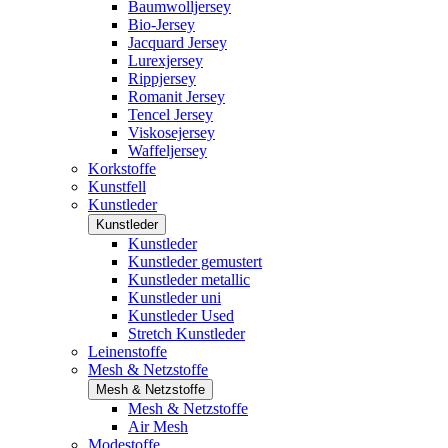
Baumwolljersey
Bio-Jersey
Jacquard Jersey
Lurexjersey
Rippjersey
Romanit Jersey
Tencel Jersey
Viskosejersey
Waffeljersey
Korkstoffe
Kunstfell
Kunstleder
Kunstleder
Kunstleder
Kunstleder gemustert
Kunstleder metallic
Kunstleder uni
Kunstleder Used
Stretch Kunstleder
Leinenstoffe
Mesh & Netzstoffe
Mesh & Netzstoffe
Mesh & Netzstoffe
Air Mesh
Modestoffe