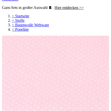
Garn-Sets in großer Auswahl 🧵
Hier entdecken >>
<
Startseite
<
Stoffe
<
Baumwolle Webware
<
Popeline