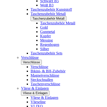
Schwarz B5
Weiß B3
Taschenzubehör Kunststoff
Taschenzubehör Metall
Taschenzubehör Metall
Taschenzubehör Metall
Gold
Gunmetal
Kupfer
Messing
Regenbogen
Silber
Taschenzubehör Sets
Verschlüsse
Verschlüsse
Verschlüsse
Bikini- & BH-Zubehör
Magnetverschlüsse
Steckschnallen
Taschenverschlüsse
Vliese & Einlagen
Vliese & Einlagen
Vliese & Einlagen
Vlieseline
VLIXO