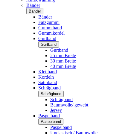
Bänder
Bänder
Bänder
Falzgummi
Gummiband
Gummikordel
Gurtband
Gurtband
Gurtband
25 mm Breite
30 mm Breite
40 mm Breite
Klettband
Kordeln
Satinband
Schrägband
Schrägband
Schrägband
Baumwolle/ gewebt
Jersey
Paspelband
Paspelband
Paspelband
Unelastisch / Baumwolle