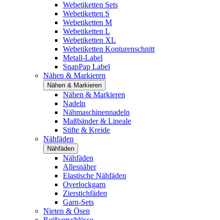
Webetiketten Sets
Webetiketten S
Webetiketten M
Webetiketten L
Webetiketten XL
Webetiketten Konturenschnitt
Metall-Label
SnapPap Label
Nähen & Markieren
Nähen & Markieren
Nähen & Markieren
Nadeln
Nähmaschinennadeln
Maßbänder & Lineale
Stifte & Kreide
Nähfäden
Nähfäden
Nähfäden
Allesnäher
Elastische Nähfäden
Overlockgarn
Zierstichfäden
Garn-Sets
Nieten & Ösen
Reißverschlüsse