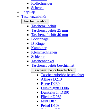
Rollschneider
Scheren
SnapPap
Taschenzubehör
Taschenzubehör
Taschenzubehör
Taschenzubehör 25 mm
Taschenzubehör 40 mm
Bodennägel
D-Ringe
Karabiner
Klemmschnallen
Schieber
Taschenhenkel
Taschenzubehör beschichtet
Taschenzubehör beschichtet
Taschenzubehör beschichtet
Altrosa D213
Beere D230
Dunkelgrau D306
Dunkelgrün D190
Flieder D268
Mint D871
Petrol D103