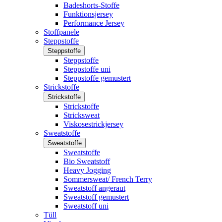
Badeshorts-Stoffe
Funktionsjersey
Performance Jersey
Stoffpanele
Steppstoffe
Steppstoffe
Steppstoffe
Steppstoffe uni
Steppstoffe gemustert
Strickstoffe
Strickstoffe
Strickstoffe
Stricksweat
Viskosestrickjersey
Sweatstoffe
Sweatstoffe
Sweatstoffe
Bio Sweatstoff
Heavy Jogging
Sommersweat/ French Terry
Sweatstoff angeraut
Sweatstoff gemustert
Sweatstoff uni
Tüll