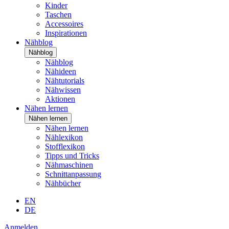
Kinder
Taschen
Accessoires
Inspirationen
Nähblog
Nähblog
Nähblog
Nähideen
Nähtutorials
Nähwissen
Aktionen
Nähen lernen
Nähen lernen
Nähen lernen
Nählexikon
Stofflexikon
Tipps und Tricks
Nähmaschinen
Schnittanpassung
Nähbücher
EN
DE
Anmelden