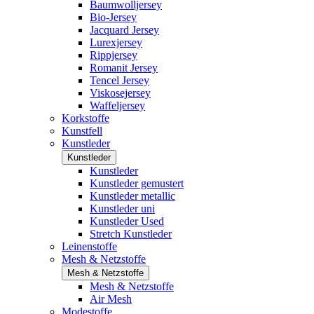
Baumwolljersey
Bio-Jersey
Jacquard Jersey
Lurexjersey
Rippjersey
Romanit Jersey
Tencel Jersey
Viskosejersey
Waffeljersey
Korkstoffe
Kunstfell
Kunstleder
Kunstleder
Kunstleder
Kunstleder gemustert
Kunstleder metallic
Kunstleder uni
Kunstleder Used
Stretch Kunstleder
Leinenstoffe
Mesh & Netzstoffe
Mesh & Netzstoffe
Mesh & Netzstoffe
Air Mesh
Modestoffe