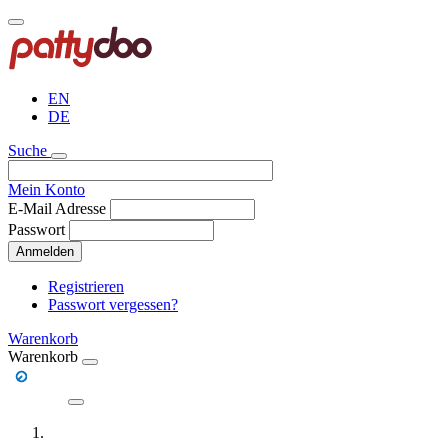
Direkt
zum
Inhalt
EN
DE
Suche
Mein Konto
E-Mail Adresse
Passwort
Anmelden
Registrieren
Passwort vergessen?
Warenkorb
Warenkorb