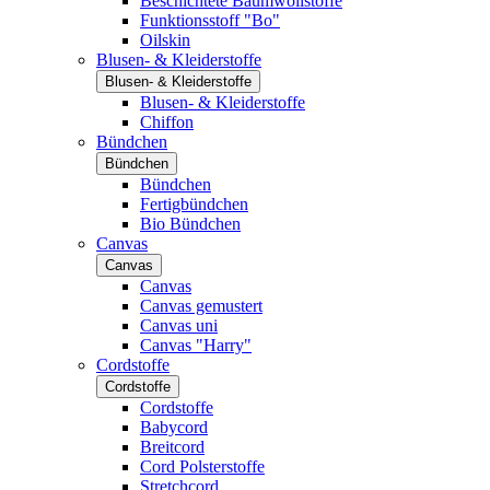
Beschichtete Baumwollstoffe
Funktionsstoff "Bo"
Oilskin
Blusen- & Kleiderstoffe
Blusen- & Kleiderstoffe
Blusen- & Kleiderstoffe
Chiffon
Bündchen
Bündchen
Bündchen
Fertigbündchen
Bio Bündchen
Canvas
Canvas
Canvas
Canvas gemustert
Canvas uni
Canvas "Harry"
Cordstoffe
Cordstoffe
Cordstoffe
Babycord
Breitcord
Cord Polsterstoffe
Stretchcord