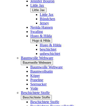
Jennifer Bouron
Little Jax
Little Jax
Little Jax
Bündchen
Jersey
Nerida Hansen
Swafing
Hugo & Hilda
Hugo & Hilda
Hugo & Hilda
beschichtet
unbeschichtet
Baumwolle Webware
Baumwolle Webware
Baumwolle Webware
Baumwollsatin
Köper
Popeline
Seersucker
Voile
Beschichtete Stoffe
Beschichtete Stoffe
Beschichtete Stoffe