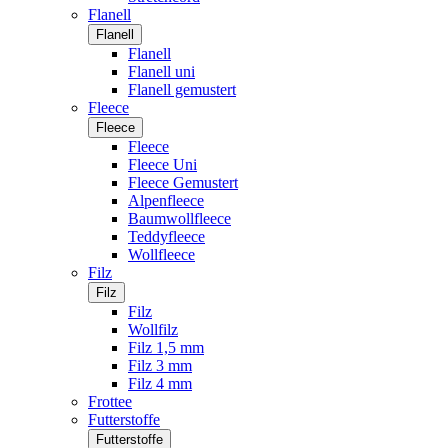
Flanell
Flanell
Flanell
Flanell uni
Flanell gemustert
Fleece
Fleece
Fleece
Fleece Uni
Fleece Gemustert
Alpenfleece
Baumwollfleece
Teddyfleece
Wollfleece
Filz
Filz
Filz
Wollfilz
Filz 1,5 mm
Filz 3 mm
Filz 4 mm
Frottee
Futterstoffe
Futterstoffe