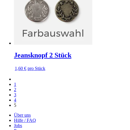
Jeansknopf 2 Stück
1,60 €
pro Stück
Vorherige
Vorherige
Seite
Seite
Seite
1
Seite
2
Seite
3
Seite
4
5
Über uns
Hilfe / FAQ
Jobs