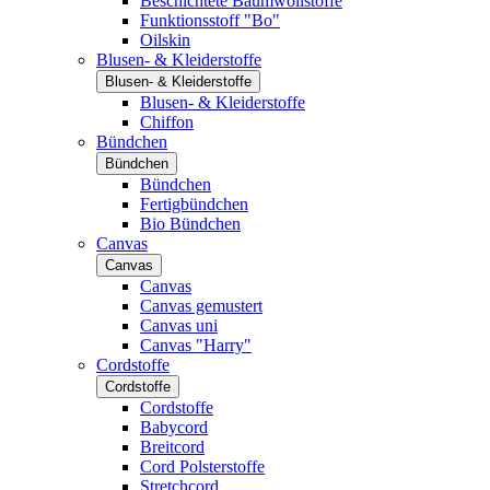
Beschichtete Baumwollstoffe
Funktionsstoff "Bo"
Oilskin
Blusen- & Kleiderstoffe
Blusen- & Kleiderstoffe
Blusen- & Kleiderstoffe
Chiffon
Bündchen
Bündchen
Bündchen
Fertigbündchen
Bio Bündchen
Canvas
Canvas
Canvas
Canvas gemustert
Canvas uni
Canvas "Harry"
Cordstoffe
Cordstoffe
Cordstoffe
Babycord
Breitcord
Cord Polsterstoffe
Stretchcord