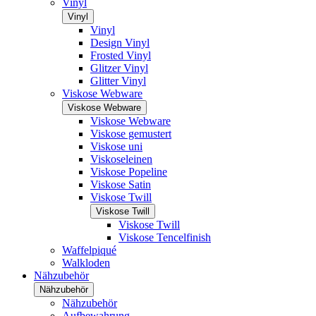
Vinyl
Vinyl
Vinyl
Design Vinyl
Frosted Vinyl
Glitzer Vinyl
Glitter Vinyl
Viskose Webware
Viskose Webware
Viskose Webware
Viskose gemustert
Viskose uni
Viskoseleinen
Viskose Popeline
Viskose Satin
Viskose Twill
Viskose Twill
Viskose Twill
Viskose Tencelfinish
Waffelpiqué
Walkloden
Nähzubehör
Nähzubehör
Nähzubehör
Aufbewahrung