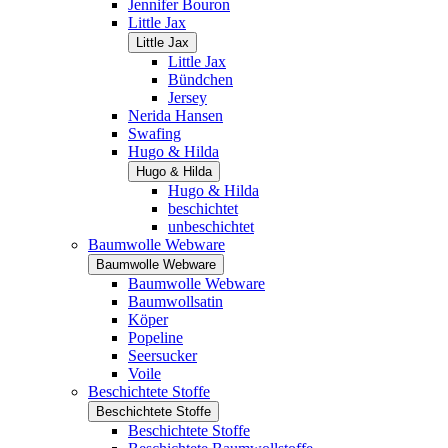
Jennifer Bouron
Little Jax
Little Jax
Little Jax
Bündchen
Jersey
Nerida Hansen
Swafing
Hugo & Hilda
Hugo & Hilda
Hugo & Hilda
beschichtet
unbeschichtet
Baumwolle Webware
Baumwolle Webware
Baumwolle Webware
Baumwollsatin
Köper
Popeline
Seersucker
Voile
Beschichtete Stoffe
Beschichtete Stoffe
Beschichtete Stoffe