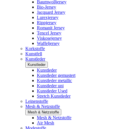
Baumwolljersey
Bio-Jersey
Jacquard Jersey
Lurexjersey
Rippjersey
Romanit Jersey
Tencel Jersey
Viskosejersey
Waffeljersey
Korkstoffe
Kunstfell
Kunstleder
Kunstleder
Kunstleder
Kunstleder gemustert
Kunstleder metallic
Kunstleder uni
Kunstleder Used
Stretch Kunstleder
Leinenstoffe
Mesh & Netzstoffe
Mesh & Netzstoffe
Mesh & Netzstoffe
Air Mesh
Modestoffe