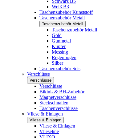
Schwarz B5
Weiß B3
Taschenzubehör Kunststoff
Taschenzubehör Metall
Taschenzubehör Metall
Taschenzubehör Metall
Gold
Gunmetal
Kupfer
Messing
Regenbogen
Silber
Taschenzubehör Sets
Verschlüsse
Verschlüsse
Verschlüsse
Bikini- & BH-Zubehör
Magnetverschlüsse
Steckschnallen
Taschenverschlüsse
Vliese & Einlagen
Vliese & Einlagen
Vliese & Einlagen
Vlieseline
VLIXO