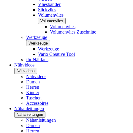
Vliesbänder
Stickvlies
Volumenvlies
Volumenvlies
Volumenvlies
Volumenvlies Zuschnitte
Werkzeuge
Werkzeuge
Werkzeuge
Vario Creative Tool
für Nähfans
Nähvideos
Nähvideos
Nähvideos
Damen
Herren
Kinder
Taschen
Accessoires
Nähanleitungen
Nähanleitungen
Nähanleitungen
Damen
Herren