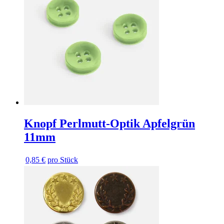
Knopf Perlmutt-Optik Apfelgrün
11mm
0,85 €
pro Stück