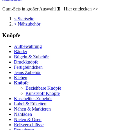
Garn-Sets in großer Auswahl 🧵
Hier entdecken >>
<
Startseite
<
Nähzubehör
Knöpfe
Aufbewahrung
Bänder
Bügeln & Zubehör
Druckknöpfe
Fertigbündchen
Jeans Zubehör
Kleben
Knöpfe
Beziehbare Knöpfe
Kunststoff Knöpfe
Kuscheltier-Zubehör
Label & Etiketten
Nähen & Markieren
Nähfäden
Nieten & Ösen
Reißverschlüsse
Reparieren