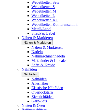
Webetiketten Sets
Webetiketten S
Webetiketten M
Webetiketten L
Webetiketten XL
Webetiketten Konturenschnitt
Metall-Label
SnapPap Label
Nähen & Markieren
Nähen & Markieren
Nähen & Markieren
Nadeln
Nähmaschinennadeln
Maßbänder & Lineale
Stifte & Kreide
Nähfäden
Nähfäden
Nähfäden
Allesnäher
Elastische Nähfäden
Overlockgarn
Zierstichfäden
Garn-Sets
Nieten & Ösen
Reißverschlüsse