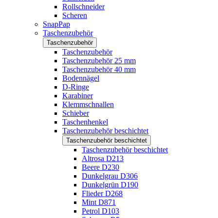
Rollschneider
Scheren
SnapPap
Taschenzubehör
Taschenzubehör
Taschenzubehör
Taschenzubehör 25 mm
Taschenzubehör 40 mm
Bodennägel
D-Ringe
Karabiner
Klemmschnallen
Schieber
Taschenhenkel
Taschenzubehör beschichtet
Taschenzubehör beschichtet
Taschenzubehör beschichtet
Altrosa D213
Beere D230
Dunkelgrau D306
Dunkelgrün D190
Flieder D268
Mint D871
Petrol D103