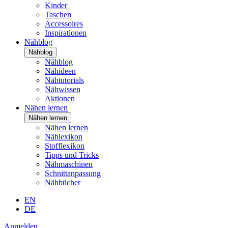
Kinder
Taschen
Accessoires
Inspirationen
Nähblog
Nähblog
Nähblog
Nähideen
Nähtutorials
Nähwissen
Aktionen
Nähen lernen
Nähen lernen
Nähen lernen
Nählexikon
Stofflexikon
Tipps und Tricks
Nähmaschinen
Schnittanpassung
Nähbücher
EN
DE
Anmelden