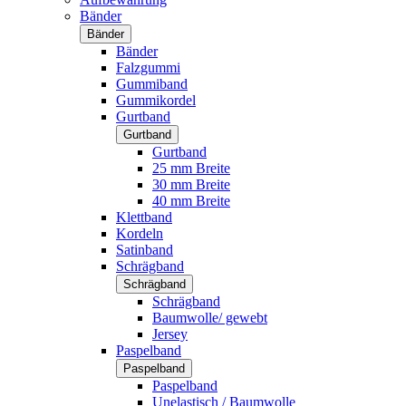
Bänder
Bänder
Bänder
Falzgummi
Gummiband
Gummikordel
Gurtband
Gurtband
Gurtband
25 mm Breite
30 mm Breite
40 mm Breite
Klettband
Kordeln
Satinband
Schrägband
Schrägband
Schrägband
Baumwolle/ gewebt
Jersey
Paspelband
Paspelband
Paspelband
Unelastisch / Baumwolle