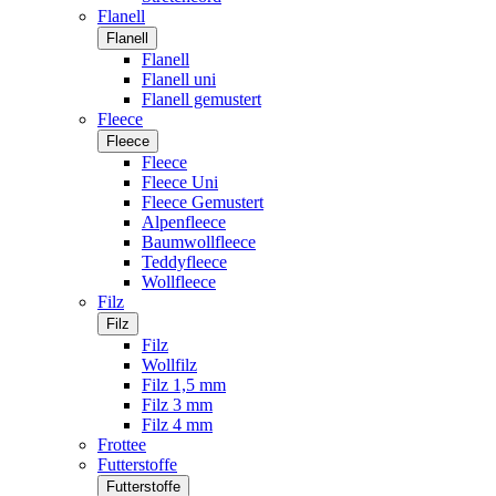
Flanell
Flanell
Flanell
Flanell uni
Flanell gemustert
Fleece
Fleece
Fleece
Fleece Uni
Fleece Gemustert
Alpenfleece
Baumwollfleece
Teddyfleece
Wollfleece
Filz
Filz
Filz
Wollfilz
Filz 1,5 mm
Filz 3 mm
Filz 4 mm
Frottee
Futterstoffe
Futterstoffe