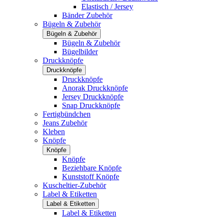
Elastisch / Jersey
Bänder Zubehör
Bügeln & Zubehör
Bügeln & Zubehör
Bügeln & Zubehör
Bügelbilder
Druckknöpfe
Druckknöpfe
Druckknöpfe
Anorak Druckknöpfe
Jersey Druckknöpfe
Snap Druckknöpfe
Fertigbündchen
Jeans Zubehör
Kleben
Knöpfe
Knöpfe
Knöpfe
Beziehbare Knöpfe
Kunststoff Knöpfe
Kuscheltier-Zubehör
Label & Etiketten
Label & Etiketten
Label & Etiketten