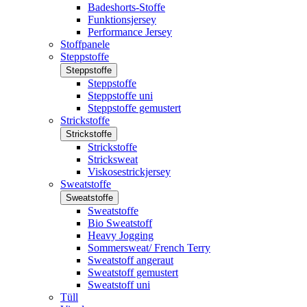
Badeshorts-Stoffe
Funktionsjersey
Performance Jersey
Stoffpanele
Steppstoffe
Steppstoffe
Steppstoffe
Steppstoffe uni
Steppstoffe gemustert
Strickstoffe
Strickstoffe
Strickstoffe
Stricksweat
Viskosestrickjersey
Sweatstoffe
Sweatstoffe
Sweatstoffe
Bio Sweatstoff
Heavy Jogging
Sommersweat/ French Terry
Sweatstoff angeraut
Sweatstoff gemustert
Sweatstoff uni
Tüll