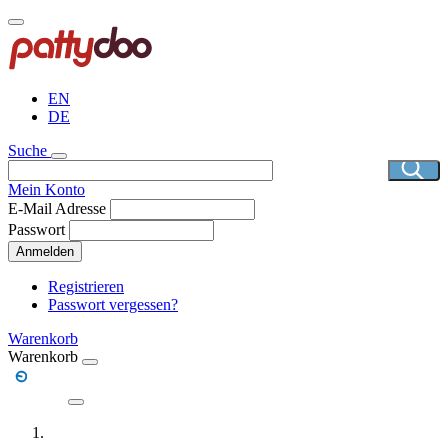
Direkt
zum
Inhalt
EN
DE
Suche
Mein Konto
E-Mail Adresse
Passwort
Anmelden
Registrieren
Passwort vergessen?
Warenkorb
Warenkorb