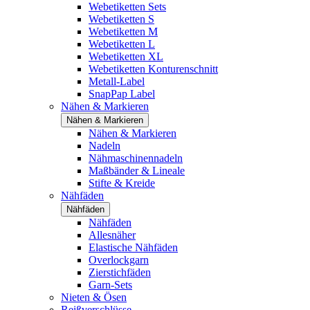
Webetiketten Sets
Webetiketten S
Webetiketten M
Webetiketten L
Webetiketten XL
Webetiketten Konturenschnitt
Metall-Label
SnapPap Label
Nähen & Markieren
Nähen & Markieren
Nähen & Markieren
Nadeln
Nähmaschinennadeln
Maßbänder & Lineale
Stifte & Kreide
Nähfäden
Nähfäden
Nähfäden
Allesnäher
Elastische Nähfäden
Overlockgarn
Zierstichfäden
Garn-Sets
Nieten & Ösen
Reißverschlüsse