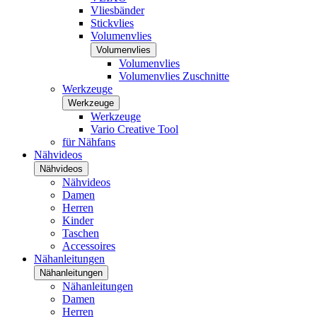
Vliesbänder
Stickvlies
Volumenvlies
Volumenvlies
Volumenvlies
Volumenvlies Zuschnitte
Werkzeuge
Werkzeuge
Werkzeuge
Vario Creative Tool
für Nähfans
Nähvideos
Nähvideos
Nähvideos
Damen
Herren
Kinder
Taschen
Accessoires
Nähanleitungen
Nähanleitungen
Nähanleitungen
Damen
Herren