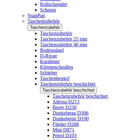
Rollschneider
Scheren
SnapPap
Taschenzubehör
Taschenzubehör
Taschenzubehör
Taschenzubehör 25 mm
Taschenzubehör 40 mm
Bodennägel
D-Ringe
Karabiner
Klemmschnallen
Schieber
Taschenhenkel
Taschenzubehör beschichtet
Taschenzubehör beschichtet
Taschenzubehör beschichtet
Altrosa D213
Beere D230
Dunkelgrau D306
Dunkelgrün D190
Flieder D268
Mint D871
Petrol D103