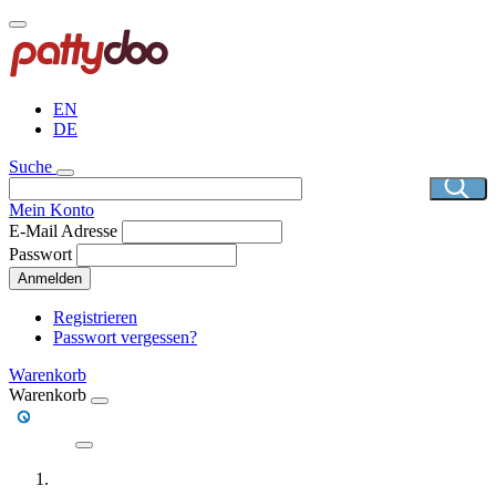
Direkt
zum
Inhalt
EN
DE
Suche
Mein Konto
E-Mail Adresse
Passwort
Anmelden
Registrieren
Passwort vergessen?
Warenkorb
Warenkorb