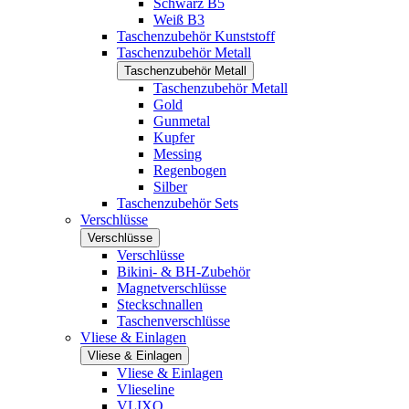
Schwarz B5
Weiß B3
Taschenzubehör Kunststoff
Taschenzubehör Metall
Taschenzubehör Metall
Taschenzubehör Metall
Gold
Gunmetal
Kupfer
Messing
Regenbogen
Silber
Taschenzubehör Sets
Verschlüsse
Verschlüsse
Verschlüsse
Bikini- & BH-Zubehör
Magnetverschlüsse
Steckschnallen
Taschenverschlüsse
Vliese & Einlagen
Vliese & Einlagen
Vliese & Einlagen
Vlieseline
VLIXO