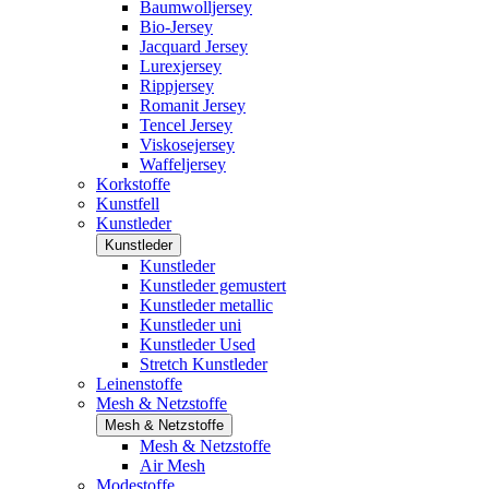
Baumwolljersey
Bio-Jersey
Jacquard Jersey
Lurexjersey
Rippjersey
Romanit Jersey
Tencel Jersey
Viskosejersey
Waffeljersey
Korkstoffe
Kunstfell
Kunstleder
Kunstleder
Kunstleder
Kunstleder gemustert
Kunstleder metallic
Kunstleder uni
Kunstleder Used
Stretch Kunstleder
Leinenstoffe
Mesh & Netzstoffe
Mesh & Netzstoffe
Mesh & Netzstoffe
Air Mesh
Modestoffe