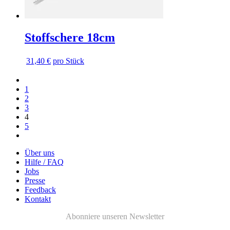
Stoffschere 18cm
31,40 €
pro Stück
Vorherige
Vorherige
Seite
Seite
Seite
1
Seite
2
Seite
3
4
Seite
5
Nächste
Nächste
Seite
Seite
Über uns
Hilfe / FAQ
Jobs
Presse
Feedback
Kontakt
Abonniere unseren Newsletter