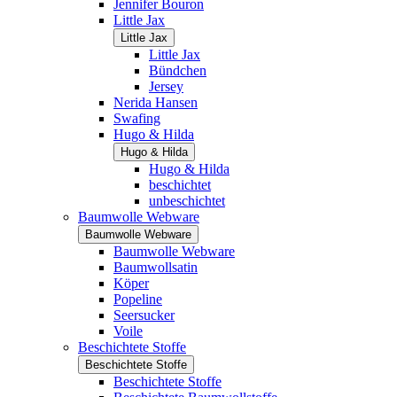
Jennifer Bouron
Little Jax
Little Jax
Little Jax
Bündchen
Jersey
Nerida Hansen
Swafing
Hugo & Hilda
Hugo & Hilda
Hugo & Hilda
beschichtet
unbeschichtet
Baumwolle Webware
Baumwolle Webware
Baumwolle Webware
Baumwollsatin
Köper
Popeline
Seersucker
Voile
Beschichtete Stoffe
Beschichtete Stoffe
Beschichtete Stoffe