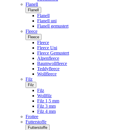
Flanell
Flanell
Flanell
Flanell uni
Flanell gemustert
Fleece
Fleece
Fleece
Fleece Uni
Fleece Gemustert
Alpenfleece
Baumwollfleece
Teddyfleece
Wollfleece
Filz
Filz
Filz
Wollfilz
Filz 1,5 mm
Filz 3 mm
Filz 4 mm
Frottee
Futterstoffe
Futterstoffe