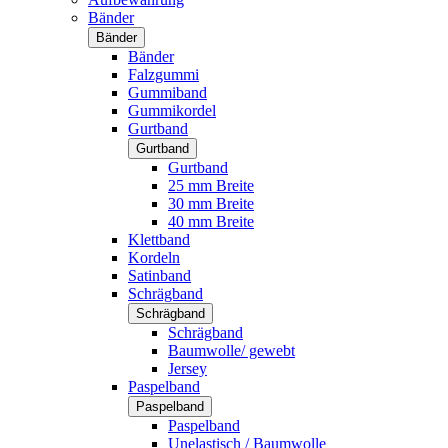
Bänder
Bänder
Bänder
Falzgummi
Gummiband
Gummikordel
Gurtband
Gurtband
Gurtband
25 mm Breite
30 mm Breite
40 mm Breite
Klettband
Kordeln
Satinband
Schrägband
Schrägband
Schrägband
Baumwolle/ gewebt
Jersey
Paspelband
Paspelband
Paspelband
Unelastisch / Baumwolle