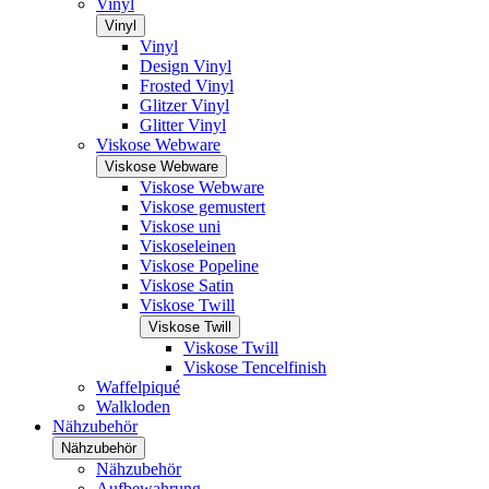
Vinyl
Vinyl
Vinyl
Design Vinyl
Frosted Vinyl
Glitzer Vinyl
Glitter Vinyl
Viskose Webware
Viskose Webware
Viskose Webware
Viskose gemustert
Viskose uni
Viskoseleinen
Viskose Popeline
Viskose Satin
Viskose Twill
Viskose Twill
Viskose Twill
Viskose Tencelfinish
Waffelpiqué
Walkloden
Nähzubehör
Nähzubehör
Nähzubehör
Aufbewahrung