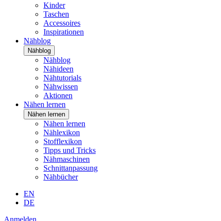
Kinder
Taschen
Accessoires
Inspirationen
Nähblog
Nähblog
Nähblog
Nähideen
Nähtutorials
Nähwissen
Aktionen
Nähen lernen
Nähen lernen
Nähen lernen
Nählexikon
Stofflexikon
Tipps und Tricks
Nähmaschinen
Schnittanpassung
Nähbücher
EN
DE
Anmelden