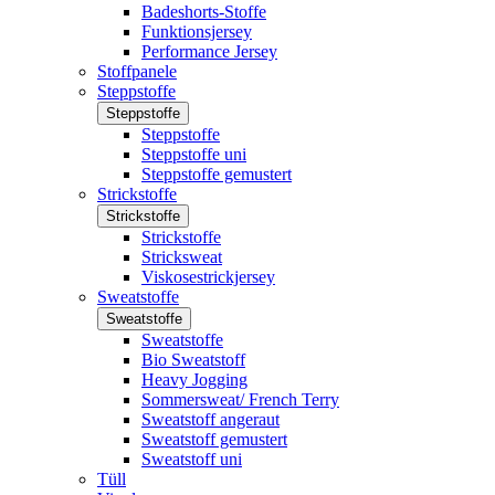
Badeshorts-Stoffe
Funktionsjersey
Performance Jersey
Stoffpanele
Steppstoffe
Steppstoffe
Steppstoffe
Steppstoffe uni
Steppstoffe gemustert
Strickstoffe
Strickstoffe
Strickstoffe
Stricksweat
Viskosestrickjersey
Sweatstoffe
Sweatstoffe
Sweatstoffe
Bio Sweatstoff
Heavy Jogging
Sommersweat/ French Terry
Sweatstoff angeraut
Sweatstoff gemustert
Sweatstoff uni
Tüll