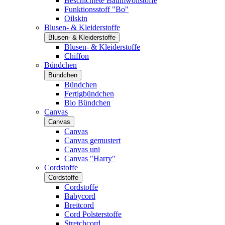
Beschichtete Baumwollstoffe
Funktionsstoff "Bo"
Oilskin
Blusen- & Kleiderstoffe
Blusen- & Kleiderstoffe
Blusen- & Kleiderstoffe
Chiffon
Bündchen
Bündchen
Bündchen
Fertigbündchen
Bio Bündchen
Canvas
Canvas
Canvas
Canvas gemustert
Canvas uni
Canvas "Harry"
Cordstoffe
Cordstoffe
Cordstoffe
Babycord
Breitcord
Cord Polsterstoffe
Stretchcord