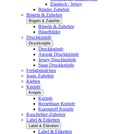
Elastisch / Jersey
Bänder Zubehör
Bügeln & Zubehör
Bügeln & Zubehör
Bügeln & Zubehör
Bügelbilder
Druckknöpfe
Druckknöpfe
Druckknöpfe
Anorak Druckknöpfe
Jersey Druckknöpfe
Snap Druckknöpfe
Fertigbündchen
Jeans Zubehör
Kleben
Knöpfe
Knöpfe
Knöpfe
Beziehbare Knöpfe
Kunststoff Knöpfe
Kuscheltier-Zubehör
Label & Etiketten
Label & Etiketten
Label & Etiketten