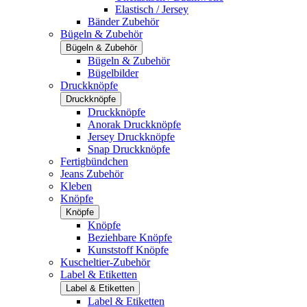
Elastisch / Jersey
Bänder Zubehör
Bügeln & Zubehör
Bügeln & Zubehör
Bügeln & Zubehör
Bügelbilder
Druckknöpfe
Druckknöpfe
Druckknöpfe
Anorak Druckknöpfe
Jersey Druckknöpfe
Snap Druckknöpfe
Fertigbündchen
Jeans Zubehör
Kleben
Knöpfe
Knöpfe
Knöpfe
Beziehbare Knöpfe
Kunststoff Knöpfe
Kuscheltier-Zubehör
Label & Etiketten
Label & Etiketten
Label & Etiketten