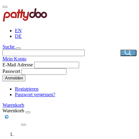
Direkt
zum
Inhalt
EN
DE
Suche
Mein Konto
E-Mail Adresse
Passwort
Anmelden
Registrieren
Passwort vergessen?
Warenkorb
Warenkorb