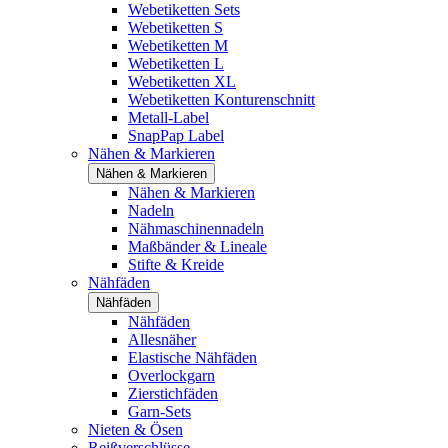
Webetiketten Sets
Webetiketten S
Webetiketten M
Webetiketten L
Webetiketten XL
Webetiketten Konturenschnitt
Metall-Label
SnapPap Label
Nähen & Markieren
Nähen & Markieren
Nähen & Markieren
Nadeln
Nähmaschinennadeln
Maßbänder & Lineale
Stifte & Kreide
Nähfäden
Nähfäden
Nähfäden
Allesnäher
Elastische Nähfäden
Overlockgarn
Zierstichfäden
Garn-Sets
Nieten & Ösen
Reißverschlüsse