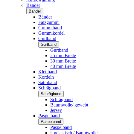
Bänder
Bänder
Bänder
Falzgummi
Gummiband
Gummikordel
Gurtband
Gurtband
Gurtband
25 mm Breite
30 mm Breite
40 mm Breite
Klettband
Kordeln
Satinband
Schrägband
Schrägband
Schrägband
Baumwolle/ gewebt
Jersey
Paspelband
Paspelband
Paspelband
Unelastisch / Baumwolle