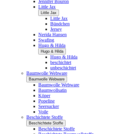
Jennifer Bouron
Little Jax
Little Jax
Little Jax
Bündchen
Jersey
Nerida Hansen
Swafing
Hugo & Hilda
Hugo & Hilda
Hugo & Hilda
beschichtet
unbeschichtet
Baumwolle Webware
Baumwolle Webware
Baumwolle Webware
Baumwollsatin
Köper
Popeline
Seersucker
Voile
Beschichtete Stoffe
Beschichtete Stoffe
Beschichtete Stoffe