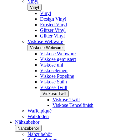
Vinyl
Vinyl
Vinyl
Design Vinyl
Frosted Vinyl
Glitzer Vinyl
Glitter Vinyl
Viskose Webware
Viskose Webware
Viskose Webware
Viskose gemustert
Viskose uni
Viskoseleinen
Viskose Popeline
Viskose Satin
Viskose Twill
Viskose Twill
Viskose Twill
Viskose Tencelfinish
Waffelpiqué
Walkloden
Nähzubehör
Nähzubehör
Nähzubehör
Aufbewahrung