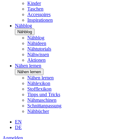
Kinder
Taschen
Accessoires
Inspirationen
Nähblog
Nähblog
Nähblog
Nähideen
Nähtutorials
Nähwissen
Aktionen
Nähen lernen
Nähen lernen
Nähen lernen
Nählexikon
Stofflexikon
Tipps und Tricks
Nähmaschinen
Schnittanpassung
Nähbücher
EN
DE
Anmelden