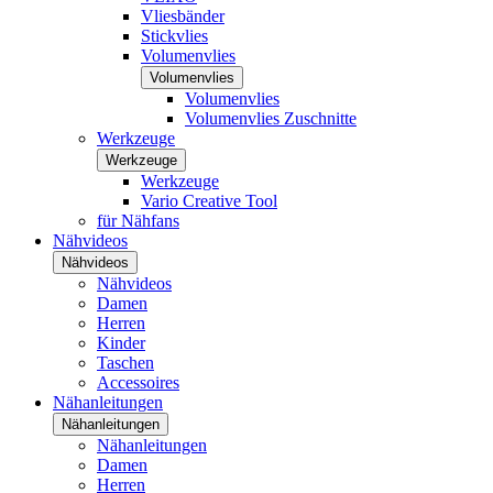
Vliesbänder
Stickvlies
Volumenvlies
Volumenvlies
Volumenvlies
Volumenvlies Zuschnitte
Werkzeuge
Werkzeuge
Werkzeuge
Vario Creative Tool
für Nähfans
Nähvideos
Nähvideos
Nähvideos
Damen
Herren
Kinder
Taschen
Accessoires
Nähanleitungen
Nähanleitungen
Nähanleitungen
Damen
Herren