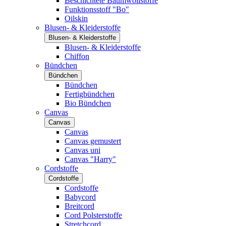
Beschichtete Baumwollstoffe
Funktionsstoff "Bo"
Oilskin
Blusen- & Kleiderstoffe
Blusen- & Kleiderstoffe
Blusen- & Kleiderstoffe
Chiffon
Bündchen
Bündchen
Bündchen
Fertigbündchen
Bio Bündchen
Canvas
Canvas
Canvas
Canvas gemustert
Canvas uni
Canvas "Harry"
Cordstoffe
Cordstoffe
Cordstoffe
Babycord
Breitcord
Cord Polsterstoffe
Stretchcord