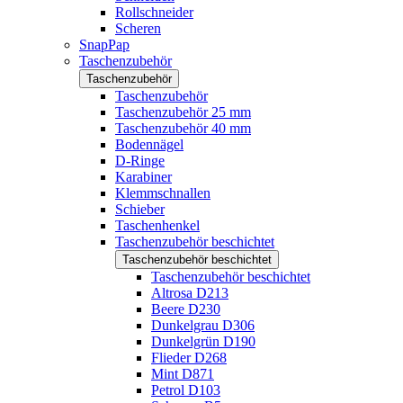
Rollschneider
Scheren
SnapPap
Taschenzubehör
Taschenzubehör
Taschenzubehör
Taschenzubehör 25 mm
Taschenzubehör 40 mm
Bodennägel
D-Ringe
Karabiner
Klemmschnallen
Schieber
Taschenhenkel
Taschenzubehör beschichtet
Taschenzubehör beschichtet
Taschenzubehör beschichtet
Altrosa D213
Beere D230
Dunkelgrau D306
Dunkelgrün D190
Flieder D268
Mint D871
Petrol D103