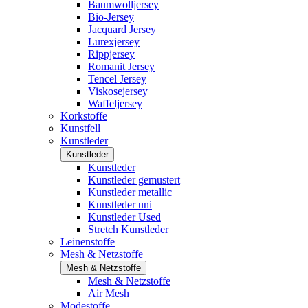
Baumwolljersey
Bio-Jersey
Jacquard Jersey
Lurexjersey
Rippjersey
Romanit Jersey
Tencel Jersey
Viskosejersey
Waffeljersey
Korkstoffe
Kunstfell
Kunstleder
Kunstleder
Kunstleder
Kunstleder gemustert
Kunstleder metallic
Kunstleder uni
Kunstleder Used
Stretch Kunstleder
Leinenstoffe
Mesh & Netzstoffe
Mesh & Netzstoffe
Mesh & Netzstoffe
Air Mesh
Modestoffe