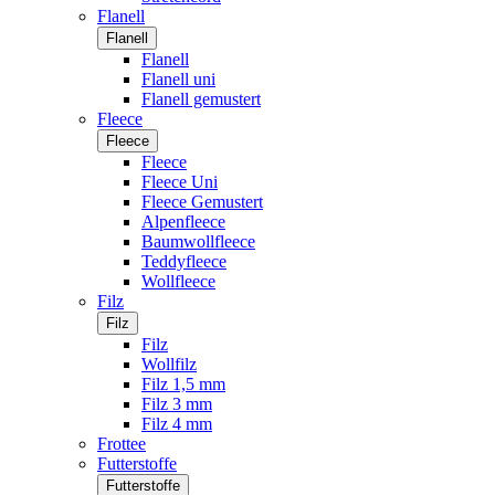
Flanell
Flanell
Flanell
Flanell uni
Flanell gemustert
Fleece
Fleece
Fleece
Fleece Uni
Fleece Gemustert
Alpenfleece
Baumwollfleece
Teddyfleece
Wollfleece
Filz
Filz
Filz
Wollfilz
Filz 1,5 mm
Filz 3 mm
Filz 4 mm
Frottee
Futterstoffe
Futterstoffe