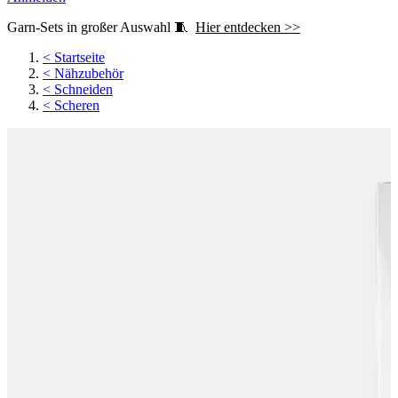
Garn-Sets in großer Auswahl 🧵
Hier entdecken >>
<
Startseite
<
Nähzubehör
<
Schneiden
<
Scheren