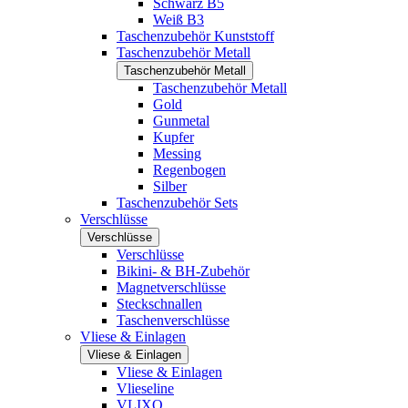
Schwarz B5
Weiß B3
Taschenzubehör Kunststoff
Taschenzubehör Metall
Taschenzubehör Metall
Taschenzubehör Metall
Gold
Gunmetal
Kupfer
Messing
Regenbogen
Silber
Taschenzubehör Sets
Verschlüsse
Verschlüsse
Verschlüsse
Bikini- & BH-Zubehör
Magnetverschlüsse
Steckschnallen
Taschenverschlüsse
Vliese & Einlagen
Vliese & Einlagen
Vliese & Einlagen
Vlieseline
VLIXO