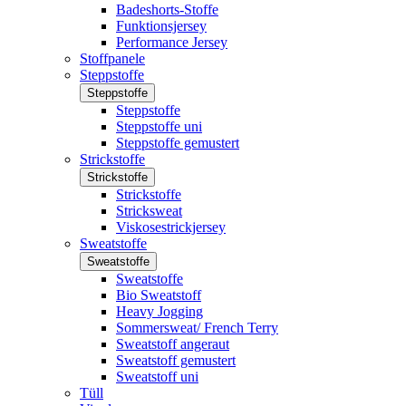
Badeshorts-Stoffe
Funktionsjersey
Performance Jersey
Stoffpanele
Steppstoffe
Steppstoffe
Steppstoffe
Steppstoffe uni
Steppstoffe gemustert
Strickstoffe
Strickstoffe
Strickstoffe
Stricksweat
Viskosestrickjersey
Sweatstoffe
Sweatstoffe
Sweatstoffe
Bio Sweatstoff
Heavy Jogging
Sommersweat/ French Terry
Sweatstoff angeraut
Sweatstoff gemustert
Sweatstoff uni
Tüll