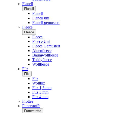
Flanell
Flanell
Flanell
Flanell uni
Flanell gemustert
Fleece
Fleece
Fleece
Fleece Uni
Fleece Gemustert
Alpenfleece
Baumwollfleece
Teddyfleece
Wollfleece
Filz
Filz
Filz
Wollfilz
Filz 1,5 mm
Filz 3 mm
Filz 4 mm
Frottee
Futterstoffe
Futterstoffe