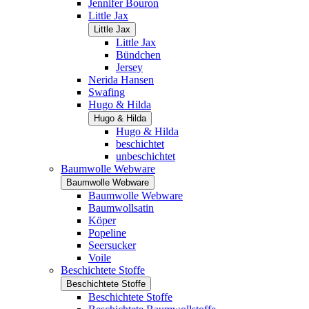
Jennifer Bouron
Little Jax
Little Jax
Little Jax
Bündchen
Jersey
Nerida Hansen
Swafing
Hugo & Hilda
Hugo & Hilda
Hugo & Hilda
beschichtet
unbeschichtet
Baumwolle Webware
Baumwolle Webware
Baumwolle Webware
Baumwollsatin
Köper
Popeline
Seersucker
Voile
Beschichtete Stoffe
Beschichtete Stoffe
Beschichtete Stoffe