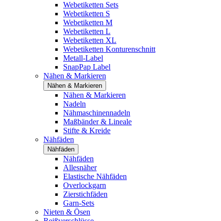
Webetiketten Sets
Webetiketten S
Webetiketten M
Webetiketten L
Webetiketten XL
Webetiketten Konturenschnitt
Metall-Label
SnapPap Label
Nähen & Markieren
Nähen & Markieren
Nähen & Markieren
Nadeln
Nähmaschinennadeln
Maßbänder & Lineale
Stifte & Kreide
Nähfäden
Nähfäden
Nähfäden
Allesnäher
Elastische Nähfäden
Overlockgarn
Zierstichfäden
Garn-Sets
Nieten & Ösen
Reißverschlüsse