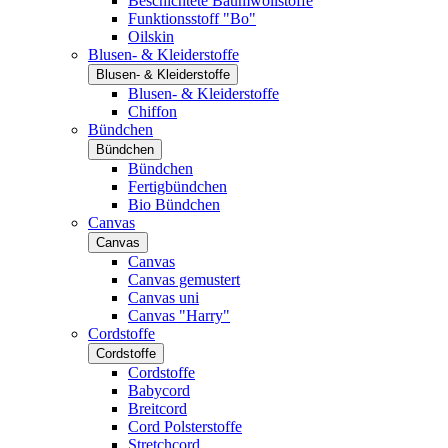
Beschichtete Baumwollstoffe
Funktionsstoff "Bo"
Oilskin
Blusen- & Kleiderstoffe
Blusen- & Kleiderstoffe
Blusen- & Kleiderstoffe
Chiffon
Bündchen
Bündchen
Bündchen
Fertigbündchen
Bio Bündchen
Canvas
Canvas
Canvas
Canvas gemustert
Canvas uni
Canvas "Harry"
Cordstoffe
Cordstoffe
Cordstoffe
Babycord
Breitcord
Cord Polsterstoffe
Stretchcord