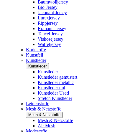
Baumwolljersey
Bio-Jersey
Jacquard Jersey
Lurexjersey
Rippjersey
Romanit Jersey
Tencel Jersey
Viskosejersey
Waffeljersey
Korkstoffe
Kunstfell
Kunstleder
Kunstleder
Kunstleder
Kunstleder gemustert
Kunstleder metallic
Kunstleder uni
Kunstleder Used
Stretch Kunstleder
Leinenstoffe
Mesh & Netzstoffe
Mesh & Netzstoffe
Mesh & Netzstoffe
Air Mesh
Modestoffe