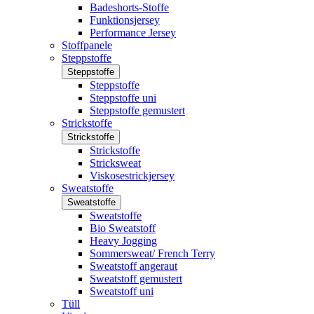
Badeshorts-Stoffe
Funktionsjersey
Performance Jersey
Stoffpanele
Steppstoffe
Steppstoffe
Steppstoffe
Steppstoffe uni
Steppstoffe gemustert
Strickstoffe
Strickstoffe
Strickstoffe
Stricksweat
Viskosestrickjersey
Sweatstoffe
Sweatstoffe
Sweatstoffe
Bio Sweatstoff
Heavy Jogging
Sommersweat/ French Terry
Sweatstoff angeraut
Sweatstoff gemustert
Sweatstoff uni
Tüll