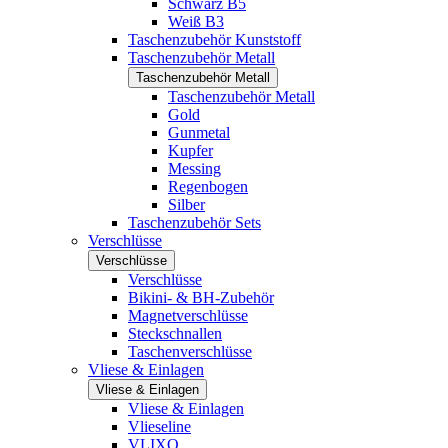
Schwarz B5
Weiß B3
Taschenzubehör Kunststoff
Taschenzubehör Metall
Taschenzubehör Metall
Taschenzubehör Metall
Gold
Gunmetal
Kupfer
Messing
Regenbogen
Silber
Taschenzubehör Sets
Verschlüsse
Verschlüsse
Verschlüsse
Bikini- & BH-Zubehör
Magnetverschlüsse
Steckschnallen
Taschenverschlüsse
Vliese & Einlagen
Vliese & Einlagen
Vliese & Einlagen
Vlieseline
VLIXO