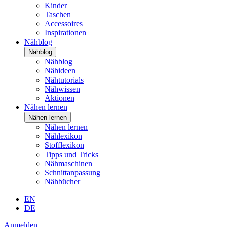
Kinder
Taschen
Accessoires
Inspirationen
Nähblog
Nähblog
Nähblog
Nähideen
Nähtutorials
Nähwissen
Aktionen
Nähen lernen
Nähen lernen
Nähen lernen
Nählexikon
Stofflexikon
Tipps und Tricks
Nähmaschinen
Schnittanpassung
Nähbücher
EN
DE
Anmelden