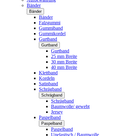
Bänder
Bänder
Bänder
Falzgummi
Gummiband
Gummikordel
Gurtband
Gurtband
Gurtband
25 mm Breite
30 mm Breite
40 mm Breite
Klettband
Kordeln
Satinband
Schrägband
Schrägband
Schrägband
Baumwolle/ gewebt
Jersey
Paspelband
Paspelband
Paspelband
Unelastisch / Baumwolle