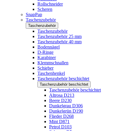
Rollschneider
Scheren
SnapPap
Taschenzubehör
Taschenzubehör
Taschenzubehör
Taschenzubehör 25 mm
Taschenzubehör 40 mm
Bodennägel
D-Ringe
Karabiner
Klemmschnallen
Schieber
Taschenhenkel
Taschenzubehör beschichtet
Taschenzubehör beschichtet
Taschenzubehör beschichtet
Altrosa D213
Beere D230
Dunkelgrau D306
Dunkelgrün D190
Flieder D268
Mint D871
Petrol D103