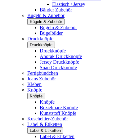
Elastisch / Jersey
Bänder Zubehör
Bügeln & Zubehör
Bügeln & Zubehör
Bügeln & Zubehör
Bügelbilder
Druckknöpfe
Druckknöpfe
Druckknöpfe
Anorak Druckknöpfe
Jersey Druckknöpfe
Snap Druckknöpfe
Fertigbündchen
Jeans Zubehör
Kleben
Knöpfe
Knöpfe
Knöpfe
Beziehbare Knöpfe
Kunststoff Knöpfe
Kuscheltier-Zubehör
Label & Etiketten
Label & Etiketten
Label & Etiketten