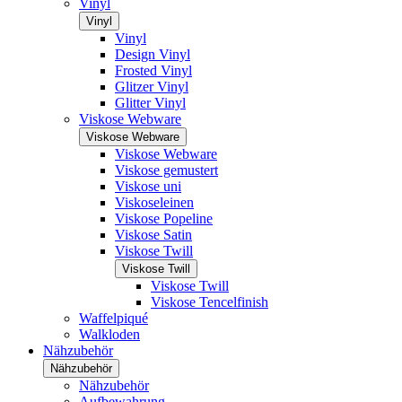
Vinyl
Vinyl
Vinyl
Design Vinyl
Frosted Vinyl
Glitzer Vinyl
Glitter Vinyl
Viskose Webware
Viskose Webware
Viskose Webware
Viskose gemustert
Viskose uni
Viskoseleinen
Viskose Popeline
Viskose Satin
Viskose Twill
Viskose Twill
Viskose Twill
Viskose Tencelfinish
Waffelpiqué
Walkloden
Nähzubehör
Nähzubehör
Nähzubehör
Aufbewahrung