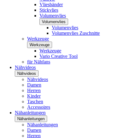
Vliesbänder
Stickvlies
Volumenvlies
Volumenvlies
Volumenvlies
Volumenvlies Zuschnitte
Werkzeuge
Werkzeuge
Werkzeuge
Vario Creative Tool
für Nähfans
Nähvideos
Nähvideos
Nähvideos
Damen
Herren
Kinder
Taschen
Accessoires
Nähanleitungen
Nähanleitungen
Nähanleitungen
Damen
Herren