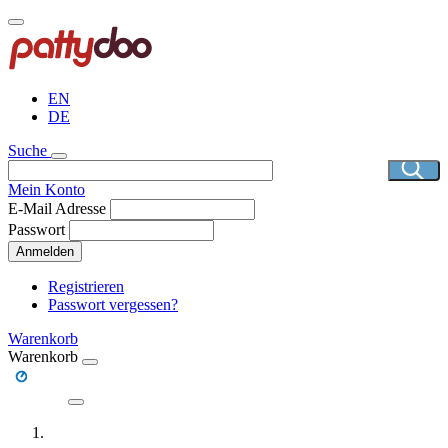
Direkt
zum
Inhalt
EN
DE
Suche
Mein Konto
E-Mail Adresse
Passwort
Anmelden
Registrieren
Passwort vergessen?
Warenkorb
Warenkorb