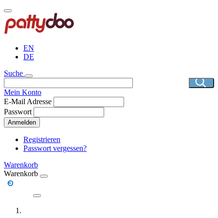
Direkt
zum
Inhalt
EN
DE
Suche
Mein Konto
E-Mail Adresse
Passwort
Anmelden
Registrieren
Passwort vergessen?
Warenkorb
Warenkorb