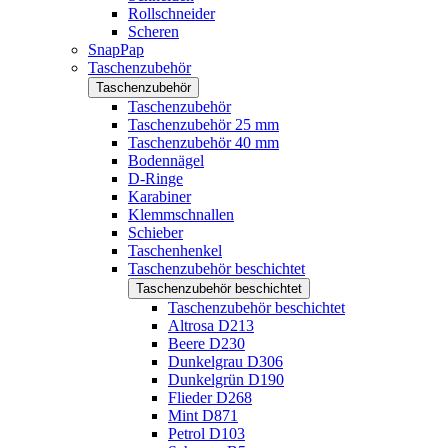
Rollschneider
Scheren
SnapPap
Taschenzubehör
Taschenzubehör
Taschenzubehör
Taschenzubehör 25 mm
Taschenzubehör 40 mm
Bodennägel
D-Ringe
Karabiner
Klemmschnallen
Schieber
Taschenhenkel
Taschenzubehör beschichtet
Taschenzubehör beschichtet
Taschenzubehör beschichtet
Altrosa D213
Beere D230
Dunkelgrau D306
Dunkelgrün D190
Flieder D268
Mint D871
Petrol D103