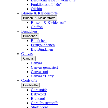
Beschichtete Baumwollstoffe
Funktionsstoff "Bo"
Oilskin
Blusen- & Kleiderstoffe
Blusen- & Kleiderstoffe
Blusen- & Kleiderstoffe
Chiffon
Bündchen
Bündchen
Bündchen
Fertigbündchen
Bio Bündchen
Canvas
Canvas
Canvas
Canvas gemustert
Canvas uni
Canvas "Harry"
Cordstoffe
Cordstoffe
Cordstoffe
Babycord
Breitcord
Cord Polsterstoffe
Stretchcord