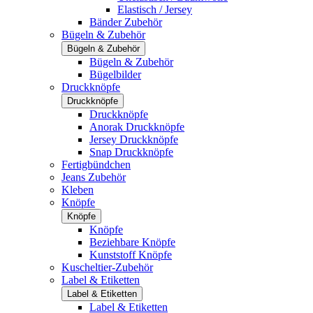
Elastisch / Jersey
Bänder Zubehör
Bügeln & Zubehör
Bügeln & Zubehör
Bügeln & Zubehör
Bügelbilder
Druckknöpfe
Druckknöpfe
Druckknöpfe
Anorak Druckknöpfe
Jersey Druckknöpfe
Snap Druckknöpfe
Fertigbündchen
Jeans Zubehör
Kleben
Knöpfe
Knöpfe
Knöpfe
Beziehbare Knöpfe
Kunststoff Knöpfe
Kuscheltier-Zubehör
Label & Etiketten
Label & Etiketten
Label & Etiketten