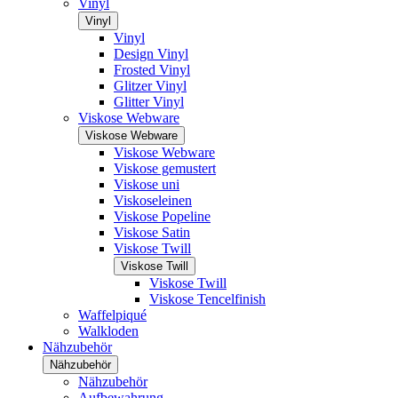
Vinyl
Vinyl
Vinyl
Design Vinyl
Frosted Vinyl
Glitzer Vinyl
Glitter Vinyl
Viskose Webware
Viskose Webware
Viskose Webware
Viskose gemustert
Viskose uni
Viskoseleinen
Viskose Popeline
Viskose Satin
Viskose Twill
Viskose Twill
Viskose Twill
Viskose Tencelfinish
Waffelpiqué
Walkloden
Nähzubehör
Nähzubehör
Nähzubehör
Aufbewahrung