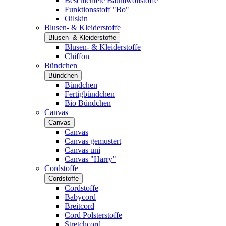
Beschichtete Baumwollstoffe
Funktionsstoff "Bo"
Oilskin
Blusen- & Kleiderstoffe
Blusen- & Kleiderstoffe
Blusen- & Kleiderstoffe
Chiffon
Bündchen
Bündchen
Bündchen
Fertigbündchen
Bio Bündchen
Canvas
Canvas
Canvas
Canvas gemustert
Canvas uni
Canvas "Harry"
Cordstoffe
Cordstoffe
Cordstoffe
Babycord
Breitcord
Cord Polsterstoffe
Stretchcord