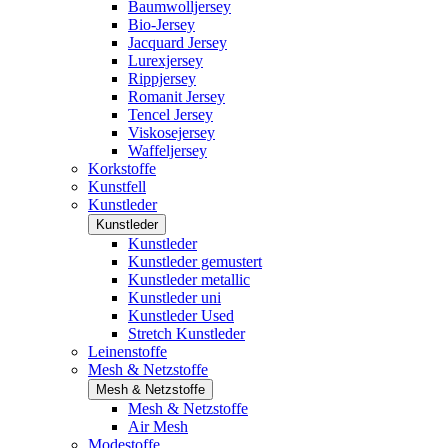
Baumwolljersey
Bio-Jersey
Jacquard Jersey
Lurexjersey
Rippjersey
Romanit Jersey
Tencel Jersey
Viskosejersey
Waffeljersey
Korkstoffe
Kunstfell
Kunstleder
Kunstleder
Kunstleder
Kunstleder gemustert
Kunstleder metallic
Kunstleder uni
Kunstleder Used
Stretch Kunstleder
Leinenstoffe
Mesh & Netzstoffe
Mesh & Netzstoffe
Mesh & Netzstoffe
Air Mesh
Modestoffe