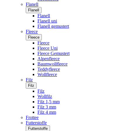
Flanell
Flanell
Flanell
Flanell uni
Flanell gemustert
Fleece
Fleece
Fleece
Fleece Uni
Fleece Gemustert
Alpenfleece
Baumwollfleece
Teddyfleece
Wollfleece
Filz
Filz
Filz
Wollfilz
Filz 1,5 mm
Filz 3 mm
Filz 4 mm
Frottee
Futterstoffe
Futterstoffe