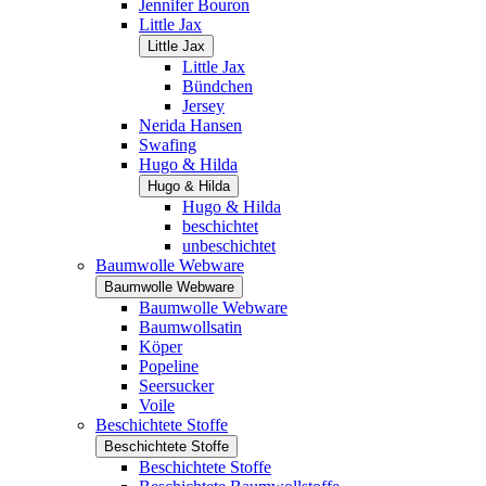
Jennifer Bouron
Little Jax
Little Jax
Little Jax
Bündchen
Jersey
Nerida Hansen
Swafing
Hugo & Hilda
Hugo & Hilda
Hugo & Hilda
beschichtet
unbeschichtet
Baumwolle Webware
Baumwolle Webware
Baumwolle Webware
Baumwollsatin
Köper
Popeline
Seersucker
Voile
Beschichtete Stoffe
Beschichtete Stoffe
Beschichtete Stoffe