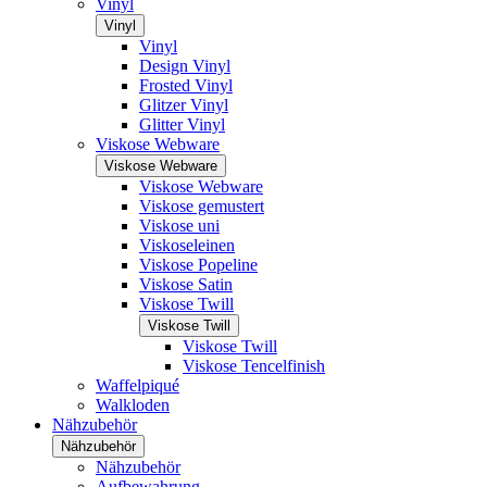
Vinyl
Vinyl
Vinyl
Design Vinyl
Frosted Vinyl
Glitzer Vinyl
Glitter Vinyl
Viskose Webware
Viskose Webware
Viskose Webware
Viskose gemustert
Viskose uni
Viskoseleinen
Viskose Popeline
Viskose Satin
Viskose Twill
Viskose Twill
Viskose Twill
Viskose Tencelfinish
Waffelpiqué
Walkloden
Nähzubehör
Nähzubehör
Nähzubehör
Aufbewahrung