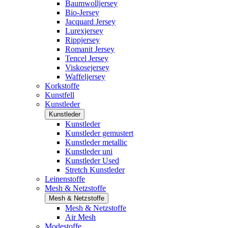
Baumwolljersey
Bio-Jersey
Jacquard Jersey
Lurexjersey
Rippjersey
Romanit Jersey
Tencel Jersey
Viskosejersey
Waffeljersey
Korkstoffe
Kunstfell
Kunstleder
Kunstleder
Kunstleder
Kunstleder gemustert
Kunstleder metallic
Kunstleder uni
Kunstleder Used
Stretch Kunstleder
Leinenstoffe
Mesh & Netzstoffe
Mesh & Netzstoffe
Mesh & Netzstoffe
Air Mesh
Modestoffe