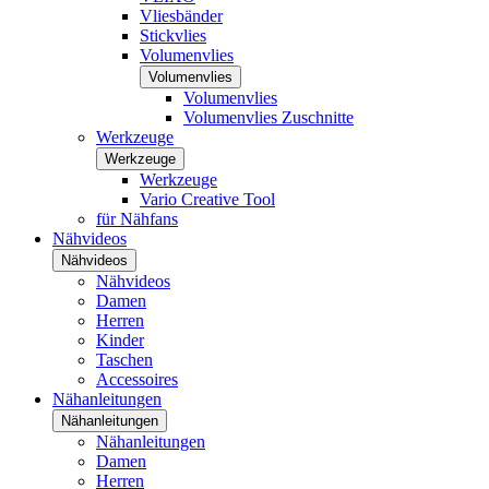
Vliesbänder
Stickvlies
Volumenvlies
Volumenvlies
Volumenvlies
Volumenvlies Zuschnitte
Werkzeuge
Werkzeuge
Werkzeuge
Vario Creative Tool
für Nähfans
Nähvideos
Nähvideos
Nähvideos
Damen
Herren
Kinder
Taschen
Accessoires
Nähanleitungen
Nähanleitungen
Nähanleitungen
Damen
Herren