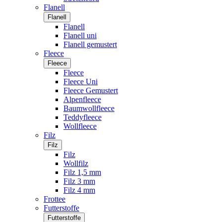
Flanell
Flanell
Flanell
Flanell uni
Flanell gemustert
Fleece
Fleece
Fleece
Fleece Uni
Fleece Gemustert
Alpenfleece
Baumwollfleece
Teddyfleece
Wollfleece
Filz
Filz
Filz
Wollfilz
Filz 1,5 mm
Filz 3 mm
Filz 4 mm
Frottee
Futterstoffe
Futterstoffe