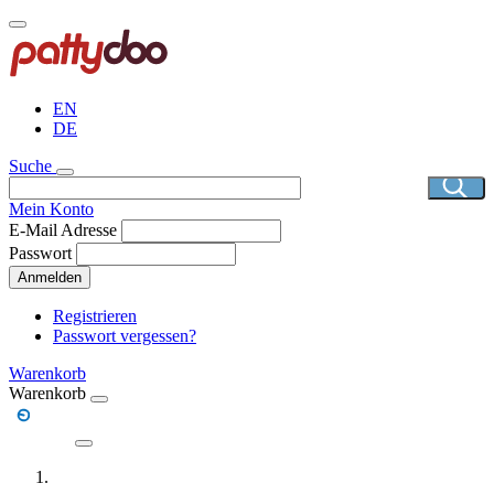
Direkt
zum
Inhalt
EN
DE
Suche
Mein Konto
E-Mail Adresse
Passwort
Anmelden
Registrieren
Passwort vergessen?
Warenkorb
Warenkorb