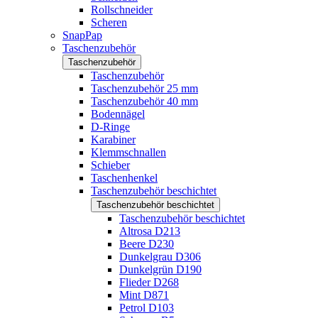
Rollschneider
Scheren
SnapPap
Taschenzubehör
Taschenzubehör
Taschenzubehör
Taschenzubehör 25 mm
Taschenzubehör 40 mm
Bodennägel
D-Ringe
Karabiner
Klemmschnallen
Schieber
Taschenhenkel
Taschenzubehör beschichtet
Taschenzubehör beschichtet
Taschenzubehör beschichtet
Altrosa D213
Beere D230
Dunkelgrau D306
Dunkelgrün D190
Flieder D268
Mint D871
Petrol D103