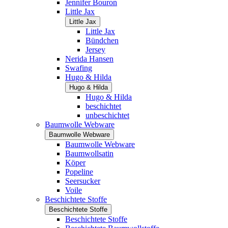
Jennifer Bouron
Little Jax
Little Jax
Little Jax
Bündchen
Jersey
Nerida Hansen
Swafing
Hugo & Hilda
Hugo & Hilda
Hugo & Hilda
beschichtet
unbeschichtet
Baumwolle Webware
Baumwolle Webware
Baumwolle Webware
Baumwollsatin
Köper
Popeline
Seersucker
Voile
Beschichtete Stoffe
Beschichtete Stoffe
Beschichtete Stoffe