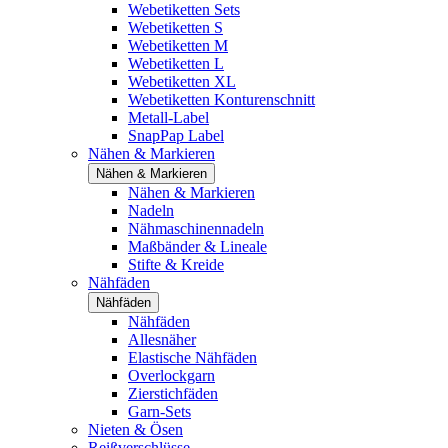
Webetiketten Sets
Webetiketten S
Webetiketten M
Webetiketten L
Webetiketten XL
Webetiketten Konturenschnitt
Metall-Label
SnapPap Label
Nähen & Markieren
Nähen & Markieren
Nähen & Markieren
Nadeln
Nähmaschinennadeln
Maßbänder & Lineale
Stifte & Kreide
Nähfäden
Nähfäden
Nähfäden
Allesnäher
Elastische Nähfäden
Overlockgarn
Zierstichfäden
Garn-Sets
Nieten & Ösen
Reißverschlüsse