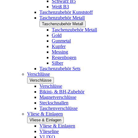
Schwarz B5
Weiß B3
Taschenzubehör Kunststoff
Taschenzubehör Metall
Taschenzubehör Metall
Taschenzubehör Metall
Gold
Gunmetal
Kupfer
Messing
Regenbogen
Silber
Taschenzubehör Sets
Verschlüsse
Verschlüsse
Verschlüsse
Bikini- & BH-Zubehör
Magnetverschlüsse
Steckschnallen
Taschenverschlüsse
Vliese & Einlagen
Vliese & Einlagen
Vliese & Einlagen
Vlieseline
VLIXO