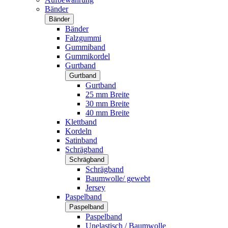
Bänder
Bänder
Bänder
Falzgummi
Gummiband
Gummikordel
Gurtband
Gurtband
Gurtband
25 mm Breite
30 mm Breite
40 mm Breite
Klettband
Kordeln
Satinband
Schrägband
Schrägband
Schrägband
Baumwolle/ gewebt
Jersey
Paspelband
Paspelband
Paspelband
Unelastisch / Baumwolle