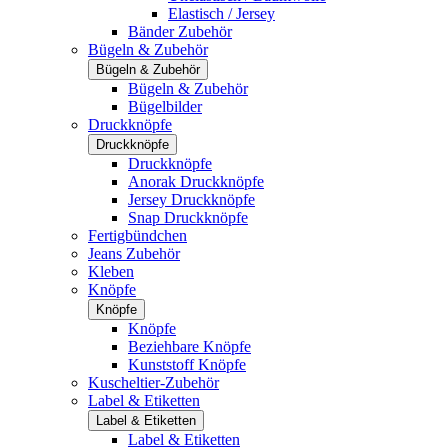
Elastisch / Jersey
Bänder Zubehör
Bügeln & Zubehör
Bügeln & Zubehör
Bügeln & Zubehör
Bügelbilder
Druckknöpfe
Druckknöpfe
Druckknöpfe
Anorak Druckknöpfe
Jersey Druckknöpfe
Snap Druckknöpfe
Fertigbündchen
Jeans Zubehör
Kleben
Knöpfe
Knöpfe
Knöpfe
Beziehbare Knöpfe
Kunststoff Knöpfe
Kuscheltier-Zubehör
Label & Etiketten
Label & Etiketten
Label & Etiketten