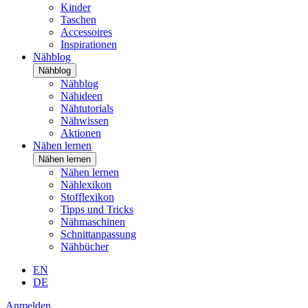
Kinder
Taschen
Accessoires
Inspirationen
Nähblog
Nähblog
Nähblog
Nähideen
Nähtutorials
Nähwissen
Aktionen
Nähen lernen
Nähen lernen
Nähen lernen
Nählexikon
Stofflexikon
Tipps und Tricks
Nähmaschinen
Schnittanpassung
Nähbücher
EN
DE
Anmelden