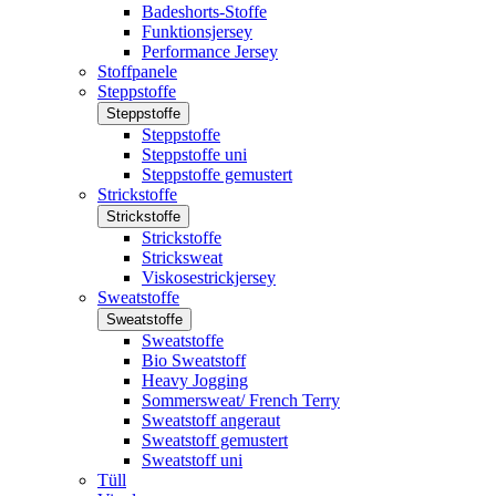
Badeshorts-Stoffe
Funktionsjersey
Performance Jersey
Stoffpanele
Steppstoffe
Steppstoffe
Steppstoffe
Steppstoffe uni
Steppstoffe gemustert
Strickstoffe
Strickstoffe
Strickstoffe
Stricksweat
Viskosestrickjersey
Sweatstoffe
Sweatstoffe
Sweatstoffe
Bio Sweatstoff
Heavy Jogging
Sommersweat/ French Terry
Sweatstoff angeraut
Sweatstoff gemustert
Sweatstoff uni
Tüll