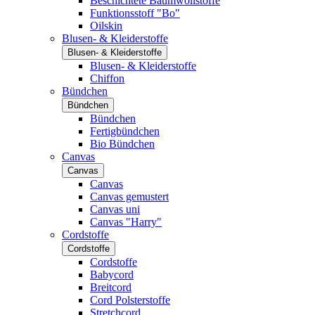
Beschichtete Baumwollstoffe
Funktionsstoff "Bo"
Oilskin
Blusen- & Kleiderstoffe
Blusen- & Kleiderstoffe
Blusen- & Kleiderstoffe
Chiffon
Bündchen
Bündchen
Bündchen
Fertigbündchen
Bio Bündchen
Canvas
Canvas
Canvas
Canvas gemustert
Canvas uni
Canvas "Harry"
Cordstoffe
Cordstoffe
Cordstoffe
Babycord
Breitcord
Cord Polsterstoffe
Stretchcord