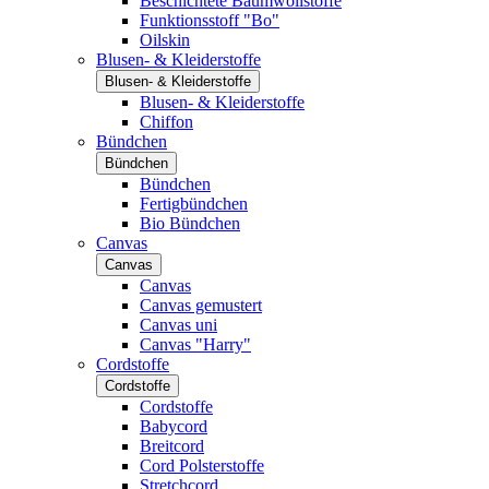
Beschichtete Baumwollstoffe
Funktionsstoff "Bo"
Oilskin
Blusen- & Kleiderstoffe
Blusen- & Kleiderstoffe
Blusen- & Kleiderstoffe
Chiffon
Bündchen
Bündchen
Bündchen
Fertigbündchen
Bio Bündchen
Canvas
Canvas
Canvas
Canvas gemustert
Canvas uni
Canvas "Harry"
Cordstoffe
Cordstoffe
Cordstoffe
Babycord
Breitcord
Cord Polsterstoffe
Stretchcord