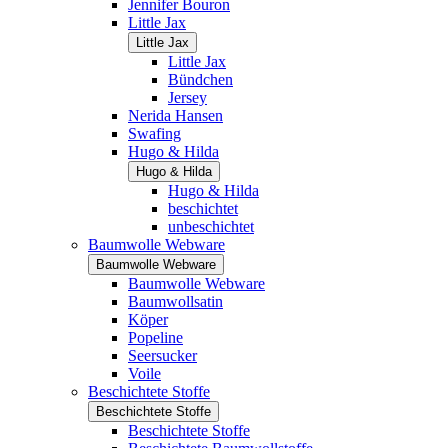
Jennifer Bouron
Little Jax
Little Jax
Little Jax
Bündchen
Jersey
Nerida Hansen
Swafing
Hugo & Hilda
Hugo & Hilda
Hugo & Hilda
beschichtet
unbeschichtet
Baumwolle Webware
Baumwolle Webware
Baumwolle Webware
Baumwollsatin
Köper
Popeline
Seersucker
Voile
Beschichtete Stoffe
Beschichtete Stoffe
Beschichtete Stoffe