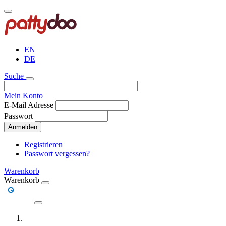
Direkt
zum
Inhalt
EN
DE
Suche
Mein Konto
E-Mail Adresse
Passwort
Anmelden
Registrieren
Passwort vergessen?
Warenkorb
Warenkorb