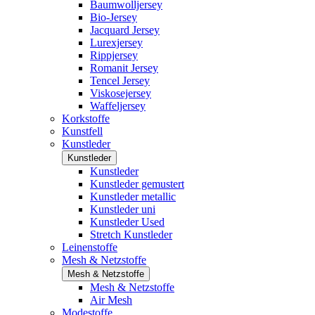
Baumwolljersey
Bio-Jersey
Jacquard Jersey
Lurexjersey
Rippjersey
Romanit Jersey
Tencel Jersey
Viskosejersey
Waffeljersey
Korkstoffe
Kunstfell
Kunstleder
Kunstleder
Kunstleder
Kunstleder gemustert
Kunstleder metallic
Kunstleder uni
Kunstleder Used
Stretch Kunstleder
Leinenstoffe
Mesh & Netzstoffe
Mesh & Netzstoffe
Mesh & Netzstoffe
Air Mesh
Modestoffe