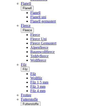
Flanell
Flanell
Flanell
Flanell uni
Flanell gemustert
Fleece
Fleece
Fleece
Fleece Uni
Fleece Gemustert
Alpenfleece
Baumwollfleece
Teddyfleece
Wollfleece
Filz
Filz
Filz
Wollfilz
Filz 1,5 mm
Filz 3 mm
Filz 4 mm
Frottee
Futterstoffe
Futterstoffe