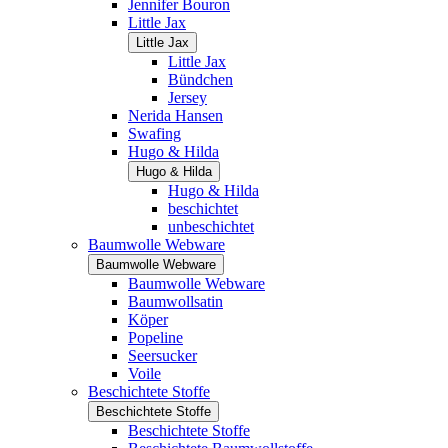
Jennifer Bouron
Little Jax
Little Jax
Little Jax
Bündchen
Jersey
Nerida Hansen
Swafing
Hugo & Hilda
Hugo & Hilda
Hugo & Hilda
beschichtet
unbeschichtet
Baumwolle Webware
Baumwolle Webware
Baumwolle Webware
Baumwollsatin
Köper
Popeline
Seersucker
Voile
Beschichtete Stoffe
Beschichtete Stoffe
Beschichtete Stoffe