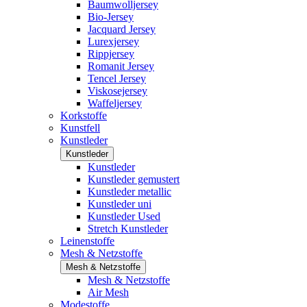
Baumwolljersey
Bio-Jersey
Jacquard Jersey
Lurexjersey
Rippjersey
Romanit Jersey
Tencel Jersey
Viskosejersey
Waffeljersey
Korkstoffe
Kunstfell
Kunstleder
Kunstleder
Kunstleder
Kunstleder gemustert
Kunstleder metallic
Kunstleder uni
Kunstleder Used
Stretch Kunstleder
Leinenstoffe
Mesh & Netzstoffe
Mesh & Netzstoffe
Mesh & Netzstoffe
Air Mesh
Modestoffe