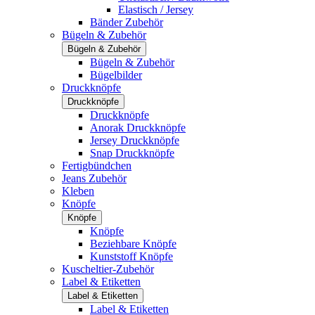
Elastisch / Jersey
Bänder Zubehör
Bügeln & Zubehör
Bügeln & Zubehör
Bügeln & Zubehör
Bügelbilder
Druckknöpfe
Druckknöpfe
Druckknöpfe
Anorak Druckknöpfe
Jersey Druckknöpfe
Snap Druckknöpfe
Fertigbündchen
Jeans Zubehör
Kleben
Knöpfe
Knöpfe
Knöpfe
Beziehbare Knöpfe
Kunststoff Knöpfe
Kuscheltier-Zubehör
Label & Etiketten
Label & Etiketten
Label & Etiketten