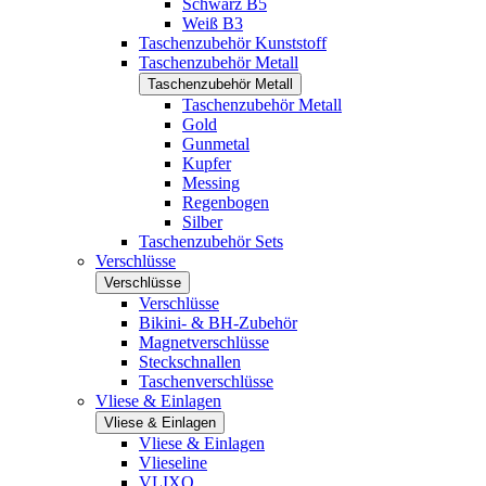
Schwarz B5
Weiß B3
Taschenzubehör Kunststoff
Taschenzubehör Metall
Taschenzubehör Metall
Taschenzubehör Metall
Gold
Gunmetal
Kupfer
Messing
Regenbogen
Silber
Taschenzubehör Sets
Verschlüsse
Verschlüsse
Verschlüsse
Bikini- & BH-Zubehör
Magnetverschlüsse
Steckschnallen
Taschenverschlüsse
Vliese & Einlagen
Vliese & Einlagen
Vliese & Einlagen
Vlieseline
VLIXO