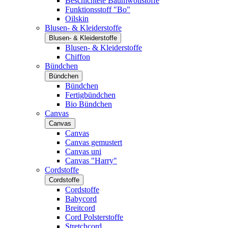
Beschichtete Baumwollstoffe
Funktionsstoff "Bo"
Oilskin
Blusen- & Kleiderstoffe
Blusen- & Kleiderstoffe
Blusen- & Kleiderstoffe
Chiffon
Bündchen
Bündchen
Bündchen
Fertigbündchen
Bio Bündchen
Canvas
Canvas
Canvas
Canvas gemustert
Canvas uni
Canvas "Harry"
Cordstoffe
Cordstoffe
Cordstoffe
Babycord
Breitcord
Cord Polsterstoffe
Stretchcord