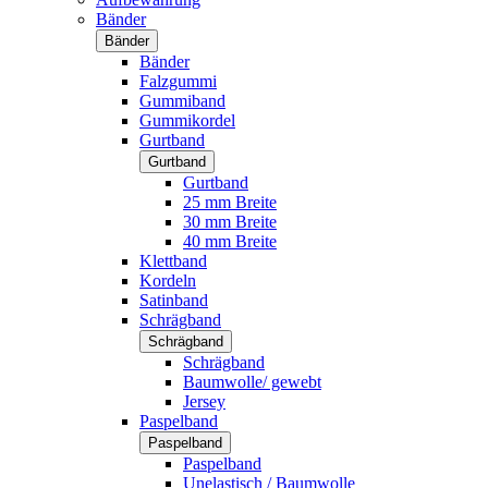
Bänder
Bänder
Bänder
Falzgummi
Gummiband
Gummikordel
Gurtband
Gurtband
Gurtband
25 mm Breite
30 mm Breite
40 mm Breite
Klettband
Kordeln
Satinband
Schrägband
Schrägband
Schrägband
Baumwolle/ gewebt
Jersey
Paspelband
Paspelband
Paspelband
Unelastisch / Baumwolle