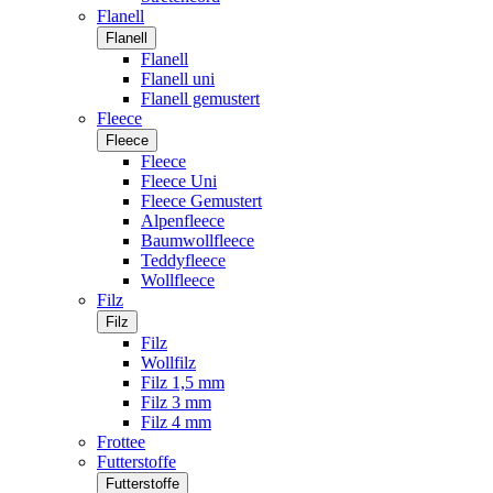
Flanell
Flanell
Flanell
Flanell uni
Flanell gemustert
Fleece
Fleece
Fleece
Fleece Uni
Fleece Gemustert
Alpenfleece
Baumwollfleece
Teddyfleece
Wollfleece
Filz
Filz
Filz
Wollfilz
Filz 1,5 mm
Filz 3 mm
Filz 4 mm
Frottee
Futterstoffe
Futterstoffe