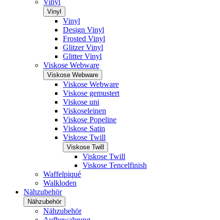
Vinyl
Vinyl
Vinyl
Design Vinyl
Frosted Vinyl
Glitzer Vinyl
Glitter Vinyl
Viskose Webware
Viskose Webware
Viskose Webware
Viskose gemustert
Viskose uni
Viskoseleinen
Viskose Popeline
Viskose Satin
Viskose Twill
Viskose Twill
Viskose Twill
Viskose Tencelfinish
Waffelpiqué
Walkloden
Nähzubehör
Nähzubehör
Nähzubehör
Aufbewahrung