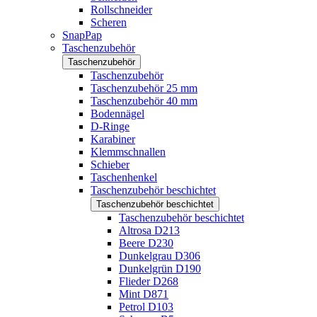
Rollschneider
Scheren
SnapPap
Taschenzubehör
Taschenzubehör
Taschenzubehör
Taschenzubehör 25 mm
Taschenzubehör 40 mm
Bodennägel
D-Ringe
Karabiner
Klemmschnallen
Schieber
Taschenhenkel
Taschenzubehör beschichtet
Taschenzubehör beschichtet
Taschenzubehör beschichtet
Altrosa D213
Beere D230
Dunkelgrau D306
Dunkelgrün D190
Flieder D268
Mint D871
Petrol D103