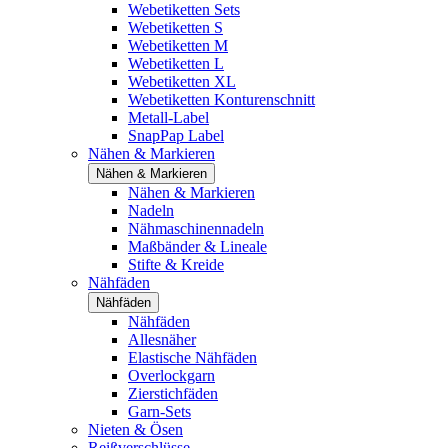
Webetiketten Sets
Webetiketten S
Webetiketten M
Webetiketten L
Webetiketten XL
Webetiketten Konturenschnitt
Metall-Label
SnapPap Label
Nähen & Markieren
Nähen & Markieren
Nähen & Markieren
Nadeln
Nähmaschinennadeln
Maßbänder & Lineale
Stifte & Kreide
Nähfäden
Nähfäden
Nähfäden
Allesnäher
Elastische Nähfäden
Overlockgarn
Zierstichfäden
Garn-Sets
Nieten & Ösen
Reißverschlüsse