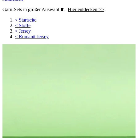
Garn-Sets in großer Auswahl 🧵
Hier entdecken >>
<
Startseite
<
Stoffe
<
Jersey
<
Romanit Jersey