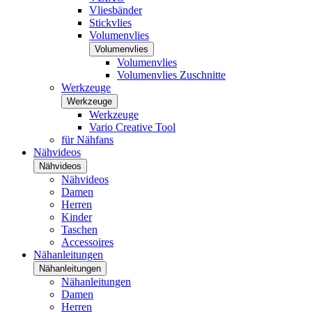
Vliesbänder
Stickvlies
Volumenvlies
Volumenvlies
Volumenvlies
Volumenvlies Zuschnitte
Werkzeuge
Werkzeuge
Werkzeuge
Vario Creative Tool
für Nähfans
Nähvideos
Nähvideos
Nähvideos
Damen
Herren
Kinder
Taschen
Accessoires
Nähanleitungen
Nähanleitungen
Nähanleitungen
Damen
Herren