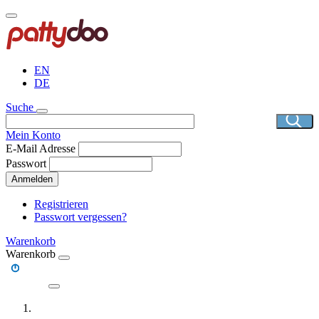
Direkt
zum
Inhalt
EN
DE
Suche
Mein Konto
E-Mail Adresse
Passwort
Anmelden
Registrieren
Passwort vergessen?
Warenkorb
Warenkorb