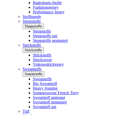
Badeshorts-Stoffe
Funktionsjersey
Performance Jersey
Stoffpanele
Steppstoffe
Steppstoffe
Steppstoffe
Steppstoffe uni
Steppstoffe gemustert
Strickstoffe
Strickstoffe
Strickstoffe
Stricksweat
Viskosestrickjersey
Sweatstoffe
Sweatstoffe
Sweatstoffe
Bio Sweatstoff
Heavy Jogging
Sommersweat/ French Terry
Sweatstoff angeraut
Sweatstoff gemustert
Sweatstoff uni
Tüll