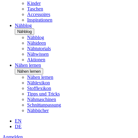
Kinder
Taschen
Accessoires
Inspirationen
Nähblog
Nähblog
Nähblog
Nähideen
Nähtutorials
Nähwissen
Aktionen
Nähen lernen
Nähen lernen
Nähen lernen
Nählexikon
Stofflexikon
Tipps und Tricks
Nähmaschinen
Schnittanpassung
Nähbücher
EN
DE
Anmelden