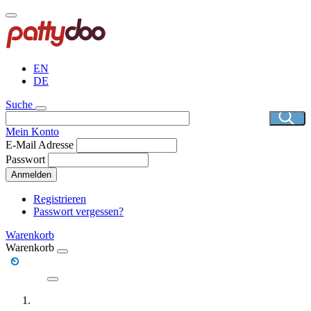
Direkt
zum
Inhalt
EN
DE
Suche
Mein Konto
E-Mail Adresse
Passwort
Anmelden
Registrieren
Passwort vergessen?
Warenkorb
Warenkorb