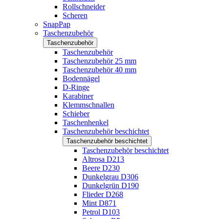
Rollschneider
Scheren
SnapPap
Taschenzubehör
Taschenzubehör
Taschenzubehör
Taschenzubehör 25 mm
Taschenzubehör 40 mm
Bodennägel
D-Ringe
Karabiner
Klemmschnallen
Schieber
Taschenhenkel
Taschenzubehör beschichtet
Taschenzubehör beschichtet
Taschenzubehör beschichtet
Altrosa D213
Beere D230
Dunkelgrau D306
Dunkelgrün D190
Flieder D268
Mint D871
Petrol D103