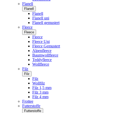
Flanell
Flanell
Flanell
Flanell uni
Flanell gemustert
Fleece
Fleece
Fleece
Fleece Uni
Fleece Gemustert
Alpenfleece
Baumwollfleece
Teddyfleece
Wollfleece
Filz
Filz
Filz
Wollfilz
Filz 1,5 mm
Filz 3 mm
Filz 4 mm
Frottee
Futterstoffe
Futterstoffe