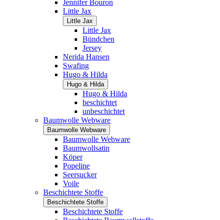
Jennifer Bouron
Little Jax
Little Jax
Little Jax
Bündchen
Jersey
Nerida Hansen
Swafing
Hugo & Hilda
Hugo & Hilda
Hugo & Hilda
beschichtet
unbeschichtet
Baumwolle Webware
Baumwolle Webware
Baumwolle Webware
Baumwollsatin
Köper
Popeline
Seersucker
Voile
Beschichtete Stoffe
Beschichtete Stoffe
Beschichtete Stoffe