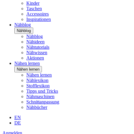
Kinder
Taschen
Accessoires
Inspirationen
Nähblog
Nähblog
Nähblog
Nähideen
Nähtutorials
Nähwissen
Aktionen
Nähen lernen
Nähen lernen
Nähen lernen
Nählexikon
Stofflexikon
Tipps und Tricks
Nähmaschinen
Schnittanpassung
Nähbücher
EN
DE
Anmelden