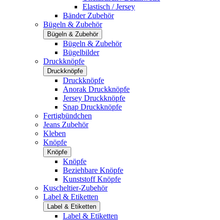
Elastisch / Jersey
Bänder Zubehör
Bügeln & Zubehör
Bügeln & Zubehör
Bügeln & Zubehör
Bügelbilder
Druckknöpfe
Druckknöpfe
Druckknöpfe
Anorak Druckknöpfe
Jersey Druckknöpfe
Snap Druckknöpfe
Fertigbündchen
Jeans Zubehör
Kleben
Knöpfe
Knöpfe
Knöpfe
Beziehbare Knöpfe
Kunststoff Knöpfe
Kuscheltier-Zubehör
Label & Etiketten
Label & Etiketten
Label & Etiketten