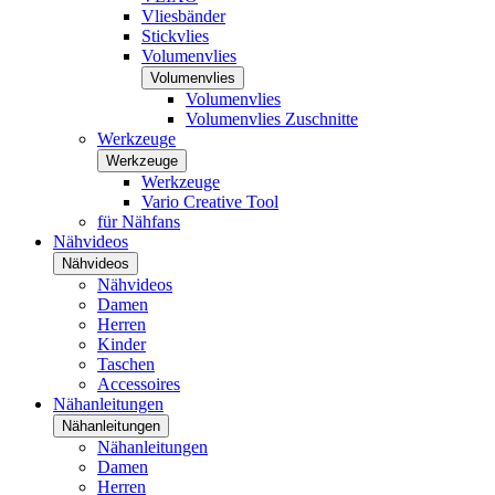
Vliesbänder
Stickvlies
Volumenvlies
Volumenvlies
Volumenvlies
Volumenvlies Zuschnitte
Werkzeuge
Werkzeuge
Werkzeuge
Vario Creative Tool
für Nähfans
Nähvideos
Nähvideos
Nähvideos
Damen
Herren
Kinder
Taschen
Accessoires
Nähanleitungen
Nähanleitungen
Nähanleitungen
Damen
Herren