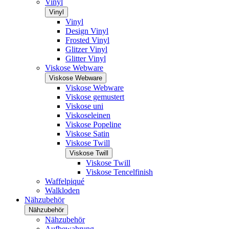
Vinyl
Vinyl
Vinyl
Design Vinyl
Frosted Vinyl
Glitzer Vinyl
Glitter Vinyl
Viskose Webware
Viskose Webware
Viskose Webware
Viskose gemustert
Viskose uni
Viskoseleinen
Viskose Popeline
Viskose Satin
Viskose Twill
Viskose Twill
Viskose Twill
Viskose Tencelfinish
Waffelpiqué
Walkloden
Nähzubehör
Nähzubehör
Nähzubehör
Aufbewahrung