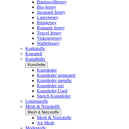
Baumwolljersey
Bio-Jersey
Jacquard Jersey
Lurexjersey
Rippjersey
Romanit Jersey
Tencel Jersey
Viskosejersey
Waffeljersey
Korkstoffe
Kunstfell
Kunstleder
Kunstleder
Kunstleder
Kunstleder gemustert
Kunstleder metallic
Kunstleder uni
Kunstleder Used
Stretch Kunstleder
Leinenstoffe
Mesh & Netzstoffe
Mesh & Netzstoffe
Mesh & Netzstoffe
Air Mesh
Modestoffe