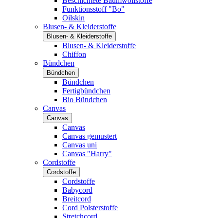
Beschichtete Baumwollstoffe
Funktionsstoff "Bo"
Oilskin
Blusen- & Kleiderstoffe
Blusen- & Kleiderstoffe
Blusen- & Kleiderstoffe
Chiffon
Bündchen
Bündchen
Bündchen
Fertigbündchen
Bio Bündchen
Canvas
Canvas
Canvas
Canvas gemustert
Canvas uni
Canvas "Harry"
Cordstoffe
Cordstoffe
Cordstoffe
Babycord
Breitcord
Cord Polsterstoffe
Stretchcord