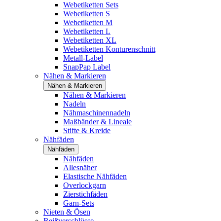
Webetiketten Sets
Webetiketten S
Webetiketten M
Webetiketten L
Webetiketten XL
Webetiketten Konturenschnitt
Metall-Label
SnapPap Label
Nähen & Markieren
Nähen & Markieren
Nähen & Markieren
Nadeln
Nähmaschinennadeln
Maßbänder & Lineale
Stifte & Kreide
Nähfäden
Nähfäden
Nähfäden
Allesnäher
Elastische Nähfäden
Overlockgarn
Zierstichfäden
Garn-Sets
Nieten & Ösen
Reißverschlüsse