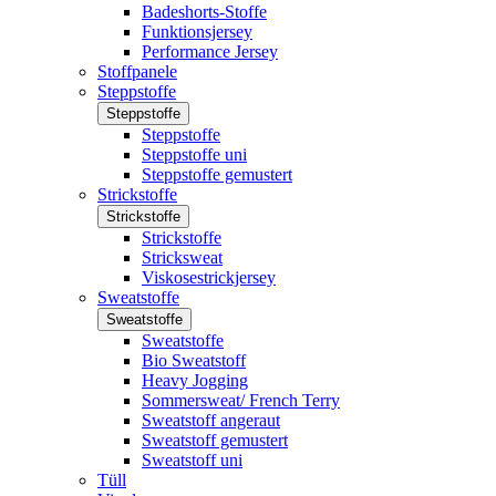
Badeshorts-Stoffe
Funktionsjersey
Performance Jersey
Stoffpanele
Steppstoffe
Steppstoffe
Steppstoffe
Steppstoffe uni
Steppstoffe gemustert
Strickstoffe
Strickstoffe
Strickstoffe
Stricksweat
Viskosestrickjersey
Sweatstoffe
Sweatstoffe
Sweatstoffe
Bio Sweatstoff
Heavy Jogging
Sommersweat/ French Terry
Sweatstoff angeraut
Sweatstoff gemustert
Sweatstoff uni
Tüll