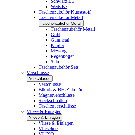
Schwarz B5
Weiß B3
Taschenzubehör Kunststoff
Taschenzubehör Metall
Taschenzubehör Metall
Taschenzubehör Metall
Gold
Gunmetal
Kupfer
Messing
Regenbogen
Silber
Taschenzubehör Sets
Verschlüsse
Verschlüsse
Verschlüsse
Bikini- & BH-Zubehör
Magnetverschlüsse
Steckschnallen
Taschenverschlüsse
Vliese & Einlagen
Vliese & Einlagen
Vliese & Einlagen
Vlieseline
VLIXO