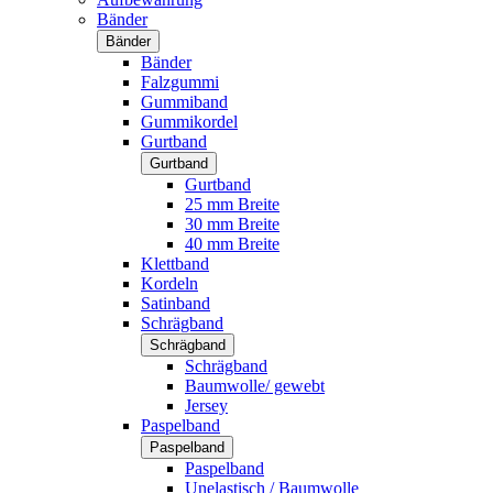
Bänder
Bänder
Bänder
Falzgummi
Gummiband
Gummikordel
Gurtband
Gurtband
Gurtband
25 mm Breite
30 mm Breite
40 mm Breite
Klettband
Kordeln
Satinband
Schrägband
Schrägband
Schrägband
Baumwolle/ gewebt
Jersey
Paspelband
Paspelband
Paspelband
Unelastisch / Baumwolle