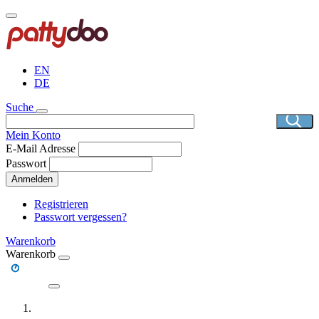
Direkt
zum
Inhalt
EN
DE
Suche
Mein Konto
E-Mail Adresse
Passwort
Anmelden
Registrieren
Passwort vergessen?
Warenkorb
Warenkorb