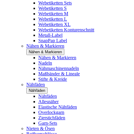
Webetiketten Sets
Webetiketten S
Webetiketten M
Webetiketten L
Webetiketten XL
Webetiketten Konturenschnitt
Metall-Label
SnapPap Label
Nähen & Markieren
Nähen & Markieren
Nähen & Markieren
Nadeln
Nähmaschinennadeln
Maßbänder & Lineale
Stifte & Kreide
Nähfäden
Nähfäden
Nähfäden
Allesnäher
Elastische Nähfäden
Overlockgarn
Zierstichfäden
Garn-Sets
Nieten & Ösen
Reißverschlüsse