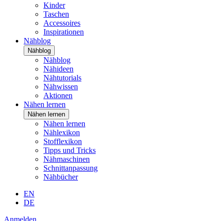
Kinder
Taschen
Accessoires
Inspirationen
Nähblog
Nähblog
Nähblog
Nähideen
Nähtutorials
Nähwissen
Aktionen
Nähen lernen
Nähen lernen
Nähen lernen
Nählexikon
Stofflexikon
Tipps und Tricks
Nähmaschinen
Schnittanpassung
Nähbücher
EN
DE
Anmelden