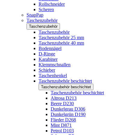
Rollschneider
Scheren
SnapPap
Taschenzubehör
Taschenzubehör
Taschenzubehör
Taschenzubehör 25 mm
Taschenzubehör 40 mm
Bodennägel
D-Ringe
Karabiner
Klemmschnallen
Schieber
Taschenhenkel
Taschenzubehör beschichtet
Taschenzubehör beschichtet
Taschenzubehör beschichtet
Altrosa D213
Beere D230
Dunkelgrau D306
Dunkelgrün D190
Flieder D268
Mint D871
Petrol D103