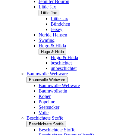
Jennifer Bouron
Little Jax
Little Jax
Little Jax
Bündchen
Jersey
Nerida Hansen
Swafing
Hugo & Hilda
Hugo & Hilda
Hugo & Hilda
beschichtet
unbeschichtet
Baumwolle Webware
Baumwolle Webware
Baumwolle Webware
Baumwollsatin
Köper
Popeline
Seersucker
Voile
Beschichtete Stoffe
Beschichtete Stoffe
Beschichtete Stoffe