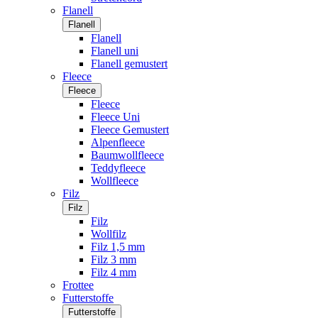
Flanell
Flanell
Flanell
Flanell uni
Flanell gemustert
Fleece
Fleece
Fleece
Fleece Uni
Fleece Gemustert
Alpenfleece
Baumwollfleece
Teddyfleece
Wollfleece
Filz
Filz
Filz
Wollfilz
Filz 1,5 mm
Filz 3 mm
Filz 4 mm
Frottee
Futterstoffe
Futterstoffe