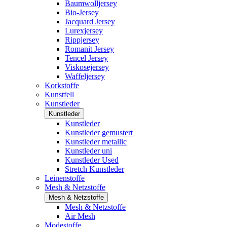
Baumwolljersey
Bio-Jersey
Jacquard Jersey
Lurexjersey
Rippjersey
Romanit Jersey
Tencel Jersey
Viskosejersey
Waffeljersey
Korkstoffe
Kunstfell
Kunstleder
Kunstleder
Kunstleder
Kunstleder gemustert
Kunstleder metallic
Kunstleder uni
Kunstleder Used
Stretch Kunstleder
Leinenstoffe
Mesh & Netzstoffe
Mesh & Netzstoffe
Mesh & Netzstoffe
Air Mesh
Modestoffe