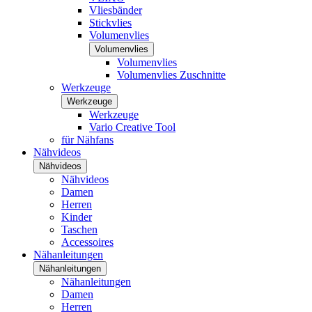
Vliesbänder
Stickvlies
Volumenvlies
Volumenvlies
Volumenvlies
Volumenvlies Zuschnitte
Werkzeuge
Werkzeuge
Werkzeuge
Vario Creative Tool
für Nähfans
Nähvideos
Nähvideos
Nähvideos
Damen
Herren
Kinder
Taschen
Accessoires
Nähanleitungen
Nähanleitungen
Nähanleitungen
Damen
Herren