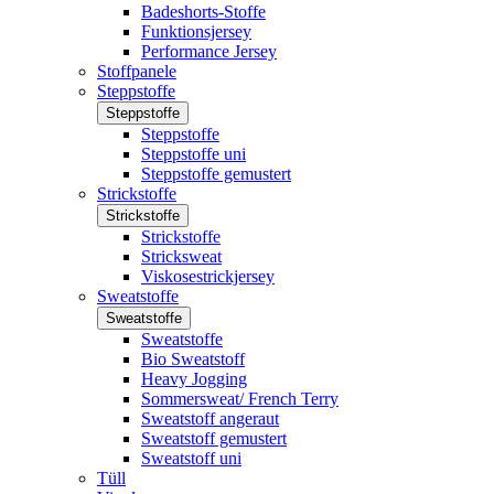
Badeshorts-Stoffe
Funktionsjersey
Performance Jersey
Stoffpanele
Steppstoffe
Steppstoffe
Steppstoffe
Steppstoffe uni
Steppstoffe gemustert
Strickstoffe
Strickstoffe
Strickstoffe
Stricksweat
Viskosestrickjersey
Sweatstoffe
Sweatstoffe
Sweatstoffe
Bio Sweatstoff
Heavy Jogging
Sommersweat/ French Terry
Sweatstoff angeraut
Sweatstoff gemustert
Sweatstoff uni
Tüll