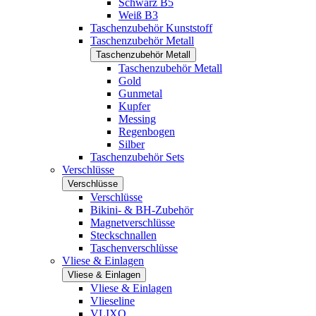
Schwarz B5
Weiß B3
Taschenzubehör Kunststoff
Taschenzubehör Metall
Taschenzubehör Metall
Taschenzubehör Metall
Gold
Gunmetal
Kupfer
Messing
Regenbogen
Silber
Taschenzubehör Sets
Verschlüsse
Verschlüsse
Verschlüsse
Bikini- & BH-Zubehör
Magnetverschlüsse
Steckschnallen
Taschenverschlüsse
Vliese & Einlagen
Vliese & Einlagen
Vliese & Einlagen
Vlieseline
VLIXO