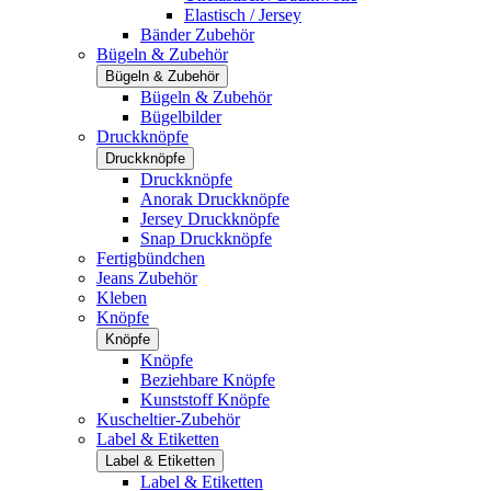
Elastisch / Jersey
Bänder Zubehör
Bügeln & Zubehör
Bügeln & Zubehör
Bügeln & Zubehör
Bügelbilder
Druckknöpfe
Druckknöpfe
Druckknöpfe
Anorak Druckknöpfe
Jersey Druckknöpfe
Snap Druckknöpfe
Fertigbündchen
Jeans Zubehör
Kleben
Knöpfe
Knöpfe
Knöpfe
Beziehbare Knöpfe
Kunststoff Knöpfe
Kuscheltier-Zubehör
Label & Etiketten
Label & Etiketten
Label & Etiketten