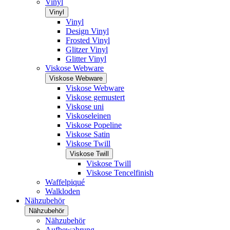
Vinyl
Vinyl
Vinyl
Design Vinyl
Frosted Vinyl
Glitzer Vinyl
Glitter Vinyl
Viskose Webware
Viskose Webware
Viskose Webware
Viskose gemustert
Viskose uni
Viskoseleinen
Viskose Popeline
Viskose Satin
Viskose Twill
Viskose Twill
Viskose Twill
Viskose Tencelfinish
Waffelpiqué
Walkloden
Nähzubehör
Nähzubehör
Nähzubehör
Aufbewahrung