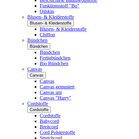
Beschichtete Baumwollstoffe
Funktionsstoff "Bo"
Oilskin
Blusen- & Kleiderstoffe
Blusen- & Kleiderstoffe
Blusen- & Kleiderstoffe
Chiffon
Bündchen
Bündchen
Bündchen
Fertigbündchen
Bio Bündchen
Canvas
Canvas
Canvas
Canvas gemustert
Canvas uni
Canvas "Harry"
Cordstoffe
Cordstoffe
Cordstoffe
Babycord
Breitcord
Cord Polsterstoffe
Stretchcord