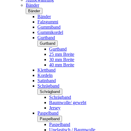
Bänder
Bänder
Bänder
Falzgummi
Gummiband
Gummikordel
Gurtband
Gurtband
Gurtband
25 mm Breite
30 mm Breite
40 mm Breite
Klettband
Kordeln
Satinband
Schrägband
Schrägband
Schrägband
Baumwolle/ gewebt
Jersey
Paspelband
Paspelband
Paspelband
Unelastisch / Baumwolle