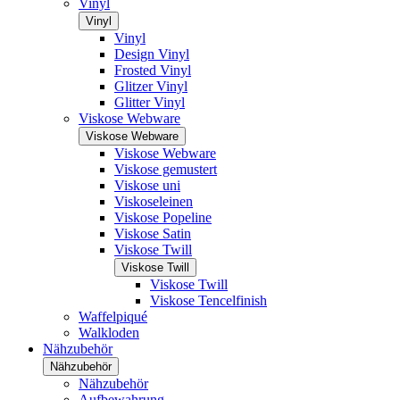
Vinyl
Vinyl
Vinyl
Design Vinyl
Frosted Vinyl
Glitzer Vinyl
Glitter Vinyl
Viskose Webware
Viskose Webware
Viskose Webware
Viskose gemustert
Viskose uni
Viskoseleinen
Viskose Popeline
Viskose Satin
Viskose Twill
Viskose Twill
Viskose Twill
Viskose Tencelfinish
Waffelpiqué
Walkloden
Nähzubehör
Nähzubehör
Nähzubehör
Aufbewahrung