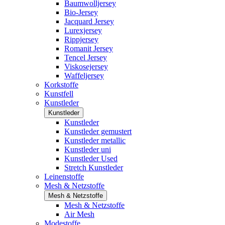
Baumwolljersey
Bio-Jersey
Jacquard Jersey
Lurexjersey
Rippjersey
Romanit Jersey
Tencel Jersey
Viskosejersey
Waffeljersey
Korkstoffe
Kunstfell
Kunstleder
Kunstleder
Kunstleder
Kunstleder gemustert
Kunstleder metallic
Kunstleder uni
Kunstleder Used
Stretch Kunstleder
Leinenstoffe
Mesh & Netzstoffe
Mesh & Netzstoffe
Mesh & Netzstoffe
Air Mesh
Modestoffe