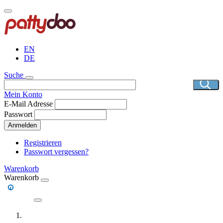
Direkt
zum
Inhalt
EN
DE
Suche
Mein Konto
E-Mail Adresse
Passwort
Anmelden
Registrieren
Passwort vergessen?
Warenkorb
Warenkorb