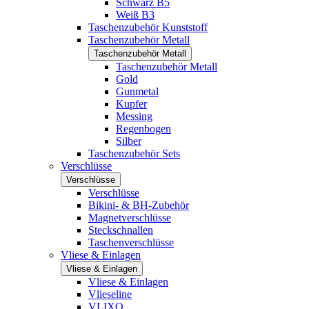
Schwarz B5
Weiß B3
Taschenzubehör Kunststoff
Taschenzubehör Metall
Taschenzubehör Metall
Taschenzubehör Metall
Gold
Gunmetal
Kupfer
Messing
Regenbogen
Silber
Taschenzubehör Sets
Verschlüsse
Verschlüsse
Verschlüsse
Bikini- & BH-Zubehör
Magnetverschlüsse
Steckschnallen
Taschenverschlüsse
Vliese & Einlagen
Vliese & Einlagen
Vliese & Einlagen
Vlieseline
VLIXO