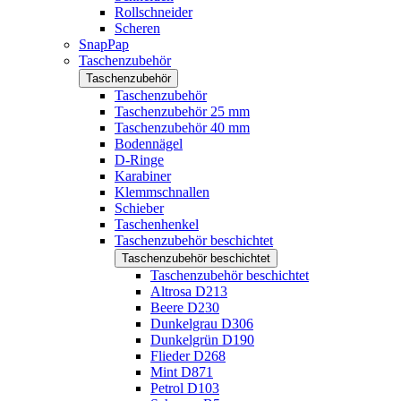
Rollschneider
Scheren
SnapPap
Taschenzubehör
Taschenzubehör
Taschenzubehör
Taschenzubehör 25 mm
Taschenzubehör 40 mm
Bodennägel
D-Ringe
Karabiner
Klemmschnallen
Schieber
Taschenhenkel
Taschenzubehör beschichtet
Taschenzubehör beschichtet
Taschenzubehör beschichtet
Altrosa D213
Beere D230
Dunkelgrau D306
Dunkelgrün D190
Flieder D268
Mint D871
Petrol D103