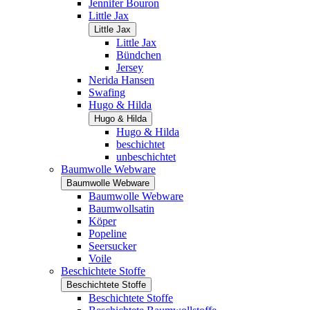
Jennifer Bouron
Little Jax
Little Jax
Little Jax
Bündchen
Jersey
Nerida Hansen
Swafing
Hugo & Hilda
Hugo & Hilda
Hugo & Hilda
beschichtet
unbeschichtet
Baumwolle Webware
Baumwolle Webware
Baumwolle Webware
Baumwollsatin
Köper
Popeline
Seersucker
Voile
Beschichtete Stoffe
Beschichtete Stoffe
Beschichtete Stoffe