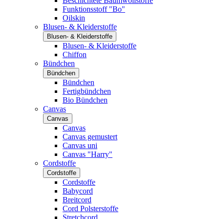
Beschichtete Baumwollstoffe
Funktionsstoff "Bo"
Oilskin
Blusen- & Kleiderstoffe
Blusen- & Kleiderstoffe
Blusen- & Kleiderstoffe
Chiffon
Bündchen
Bündchen
Bündchen
Fertigbündchen
Bio Bündchen
Canvas
Canvas
Canvas
Canvas gemustert
Canvas uni
Canvas "Harry"
Cordstoffe
Cordstoffe
Cordstoffe
Babycord
Breitcord
Cord Polsterstoffe
Stretchcord