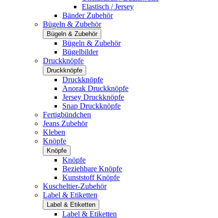
Elastisch / Jersey
Bänder Zubehör
Bügeln & Zubehör
Bügeln & Zubehör
Bügeln & Zubehör
Bügelbilder
Druckknöpfe
Druckknöpfe
Druckknöpfe
Anorak Druckknöpfe
Jersey Druckknöpfe
Snap Druckknöpfe
Fertigbündchen
Jeans Zubehör
Kleben
Knöpfe
Knöpfe
Knöpfe
Beziehbare Knöpfe
Kunststoff Knöpfe
Kuscheltier-Zubehör
Label & Etiketten
Label & Etiketten
Label & Etiketten