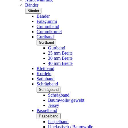
Bänder
Bänder
Bänder
Falzgummi
Gummiband
Gummikordel
Gurtband
Gurtband
Gurtband
25 mm Breite
30 mm Breite
40 mm Breite
Klettband
Kordeln
Satinband
Schrägband
Schrägband
Schrägband
Baumwolle/ gewebt
Jersey
Paspelband
Paspelband
Paspelband
Unelastisch / Baumwolle