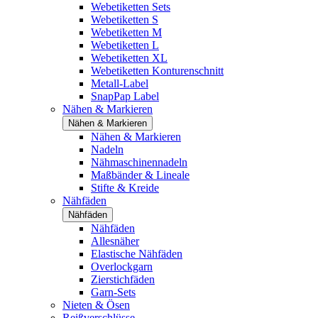
Webetiketten Sets
Webetiketten S
Webetiketten M
Webetiketten L
Webetiketten XL
Webetiketten Konturenschnitt
Metall-Label
SnapPap Label
Nähen & Markieren
Nähen & Markieren
Nähen & Markieren
Nadeln
Nähmaschinennadeln
Maßbänder & Lineale
Stifte & Kreide
Nähfäden
Nähfäden
Nähfäden
Allesnäher
Elastische Nähfäden
Overlockgarn
Zierstichfäden
Garn-Sets
Nieten & Ösen
Reißverschlüsse