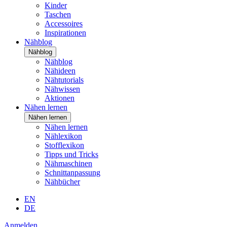
Kinder
Taschen
Accessoires
Inspirationen
Nähblog
Nähblog
Nähblog
Nähideen
Nähtutorials
Nähwissen
Aktionen
Nähen lernen
Nähen lernen
Nähen lernen
Nählexikon
Stofflexikon
Tipps und Tricks
Nähmaschinen
Schnittanpassung
Nähbücher
EN
DE
Anmelden