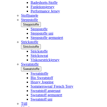
Badeshorts-Stoffe
Funktionsjersey
Performance Jersey
Stoffpanele
Steppstoffe
Steppstoffe
Steppstoffe
Steppstoffe uni
Steppstoffe gemustert
Strickstoffe
Strickstoffe
Strickstoffe
Stricksweat
Viskosestrickjersey
Sweatstoffe
Sweatstoffe
Sweatstoffe
Bio Sweatstoff
Heavy Jogging
Sommersweat/ French Terry
Sweatstoff angeraut
Sweatstoff gemustert
Sweatstoff uni
Tüll