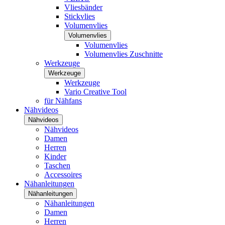
Vliesbänder
Stickvlies
Volumenvlies
Volumenvlies
Volumenvlies
Volumenvlies Zuschnitte
Werkzeuge
Werkzeuge
Werkzeuge
Vario Creative Tool
für Nähfans
Nähvideos
Nähvideos
Nähvideos
Damen
Herren
Kinder
Taschen
Accessoires
Nähanleitungen
Nähanleitungen
Nähanleitungen
Damen
Herren