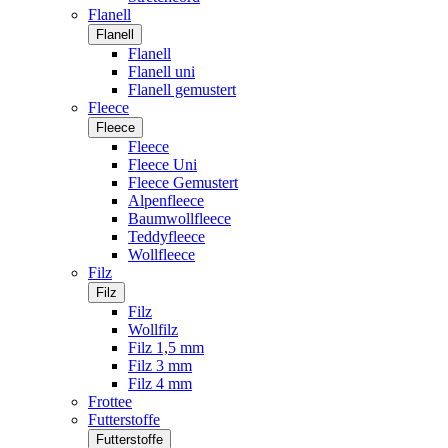
Flanell
Flanell
Flanell
Flanell uni
Flanell gemustert
Fleece
Fleece
Fleece
Fleece Uni
Fleece Gemustert
Alpenfleece
Baumwollfleece
Teddyfleece
Wollfleece
Filz
Filz
Filz
Wollfilz
Filz 1,5 mm
Filz 3 mm
Filz 4 mm
Frottee
Futterstoffe
Futterstoffe