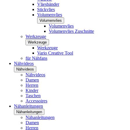
Vliesbänder
Stickvlies
Volumenvlies
Volumenvlies
Volumenvlies
Volumenvlies Zuschnitte
Werkzeuge
Werkzeuge
Werkzeuge
Vario Creative Tool
für Nähfans
Nähvideos
Nähvideos
Nähvideos
Damen
Herren
Kinder
Taschen
Accessoires
Nähanleitungen
Nähanleitungen
Nähanleitungen
Damen
Herren