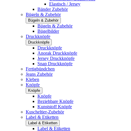
Elastisch / Jersey
Bänder Zubehör
Bügeln & Zubehör
Bügeln & Zubehör
Bügeln & Zubehör
Bügelbilder
Druckknöpfe
Druckknöpfe
Druckknöpfe
Anorak Druckknöpfe
Jersey Druckknöpfe
Snap Druckknöpfe
Fertigbündchen
Jeans Zubehör
Kleben
Knöpfe
Knöpfe
Knöpfe
Beziehbare Knöpfe
Kunststoff Knöpfe
Kuscheltier-Zubehör
Label & Etiketten
Label & Etiketten
Label & Etiketten