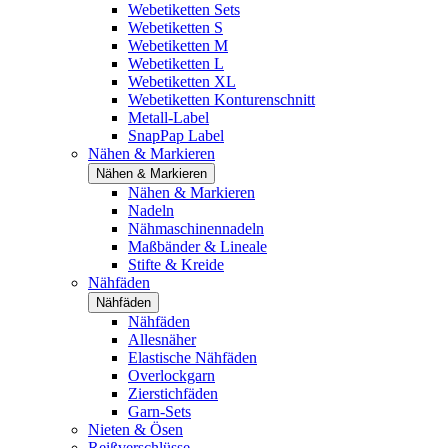
Webetiketten Sets
Webetiketten S
Webetiketten M
Webetiketten L
Webetiketten XL
Webetiketten Konturenschnitt
Metall-Label
SnapPap Label
Nähen & Markieren
Nähen & Markieren
Nähen & Markieren
Nadeln
Nähmaschinennadeln
Maßbänder & Lineale
Stifte & Kreide
Nähfäden
Nähfäden
Nähfäden
Allesnäher
Elastische Nähfäden
Overlockgarn
Zierstichfäden
Garn-Sets
Nieten & Ösen
Reißverschlüsse