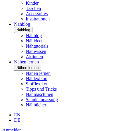
Kinder
Taschen
Accessoires
Inspirationen
Nähblog
Nähblog
Nähblog
Nähideen
Nähtutorials
Nähwissen
Aktionen
Nähen lernen
Nähen lernen
Nähen lernen
Nählexikon
Stofflexikon
Tipps und Tricks
Nähmaschinen
Schnittanpassung
Nähbücher
EN
DE
Anmelden