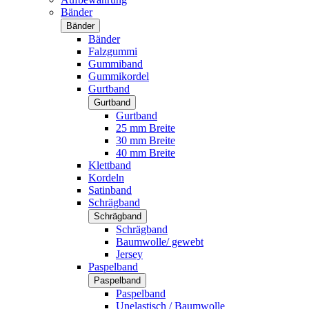
Bänder
Bänder
Bänder
Falzgummi
Gummiband
Gummikordel
Gurtband
Gurtband
Gurtband
25 mm Breite
30 mm Breite
40 mm Breite
Klettband
Kordeln
Satinband
Schrägband
Schrägband
Schrägband
Baumwolle/ gewebt
Jersey
Paspelband
Paspelband
Paspelband
Unelastisch / Baumwolle