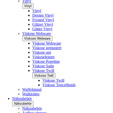
Vinyl
Vinyl
Vinyl
Design Vinyl
Frosted Vinyl
Glitzer Vinyl
Glitter Vinyl
Viskose Webware
Viskose Webware
Viskose Webware
Viskose gemustert
Viskose uni
Viskoseleinen
Viskose Popeline
Viskose Satin
Viskose Twill
Viskose Twill
Viskose Twill
Viskose Tencelfinish
Waffelpiqué
Walkloden
Nähzubehör
Nähzubehör
Nähzubehör
Aufbewahrung