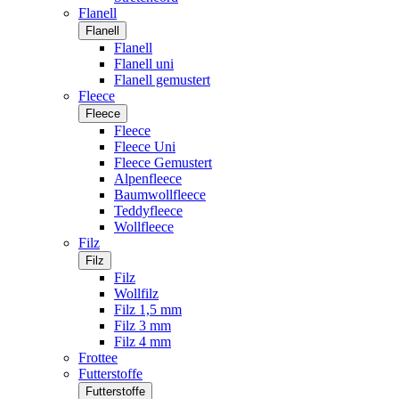
Flanell
Flanell
Flanell
Flanell uni
Flanell gemustert
Fleece
Fleece
Fleece
Fleece Uni
Fleece Gemustert
Alpenfleece
Baumwollfleece
Teddyfleece
Wollfleece
Filz
Filz
Filz
Wollfilz
Filz 1,5 mm
Filz 3 mm
Filz 4 mm
Frottee
Futterstoffe
Futterstoffe