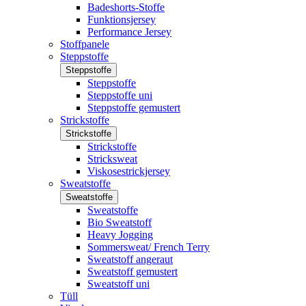
Badeshorts-Stoffe
Funktionsjersey
Performance Jersey
Stoffpanele
Steppstoffe
Steppstoffe
Steppstoffe
Steppstoffe uni
Steppstoffe gemustert
Strickstoffe
Strickstoffe
Strickstoffe
Stricksweat
Viskosestrickjersey
Sweatstoffe
Sweatstoffe
Sweatstoffe
Bio Sweatstoff
Heavy Jogging
Sommersweat/ French Terry
Sweatstoff angeraut
Sweatstoff gemustert
Sweatstoff uni
Tüll