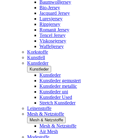
Baumwolljersey
Bio-Jersey
Jacquard Jersey
Lurexjersey
Rippjersey
Romanit Jersey
Tencel Jersey
Viskosejersey
Waffeljersey
Korkstoffe
Kunstfell
Kunstleder
Kunstleder
Kunstleder
Kunstleder gemustert
Kunstleder metallic
Kunstleder uni
Kunstleder Used
Stretch Kunstleder
Leinenstoffe
Mesh & Netzstoffe
Mesh & Netzstoffe
Mesh & Netzstoffe
Air Mesh
Modestoffe