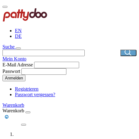
Direkt
zum
Inhalt
EN
DE
Suche
Mein Konto
E-Mail Adresse
Passwort
Anmelden
Registrieren
Passwort vergessen?
Warenkorb
Warenkorb