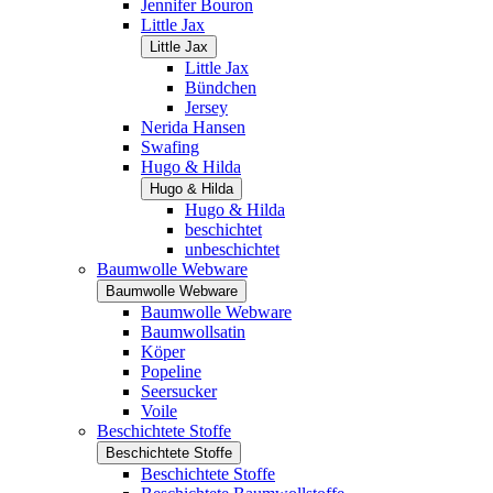
Jennifer Bouron
Little Jax
Little Jax
Little Jax
Bündchen
Jersey
Nerida Hansen
Swafing
Hugo & Hilda
Hugo & Hilda
Hugo & Hilda
beschichtet
unbeschichtet
Baumwolle Webware
Baumwolle Webware
Baumwolle Webware
Baumwollsatin
Köper
Popeline
Seersucker
Voile
Beschichtete Stoffe
Beschichtete Stoffe
Beschichtete Stoffe