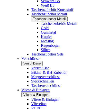
Schwarz B5
Weiß B3
Taschenzubehör Kunststoff
Taschenzubehör Metall
Taschenzubehör Metall
Taschenzubehör Metall
Gold
Gunmetal
Kupfer
Messing
Regenbogen
Silber
Taschenzubehör Sets
Verschlüsse
Verschlüsse
Verschlüsse
Bikini- & BH-Zubehör
Magnetverschlüsse
Steckschnallen
Taschenverschlüsse
Vliese & Einlagen
Vliese & Einlagen
Vliese & Einlagen
Vlieseline
VLIXO