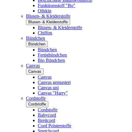
Beschichtete Baumwollstoffe
Funktionsstoff "Bo"
Oilskin
Blusen- & Kleiderstoffe
Blusen- & Kleiderstoffe
Blusen- & Kleiderstoffe
Chiffon
Bündchen
Bündchen
Bündchen
Fertigbündchen
Bio Bündchen
Canvas
Canvas
Canvas
Canvas gemustert
Canvas uni
Canvas "Harry"
Cordstoffe
Cordstoffe
Cordstoffe
Babycord
Breitcord
Cord Polsterstoffe
Stretchcord