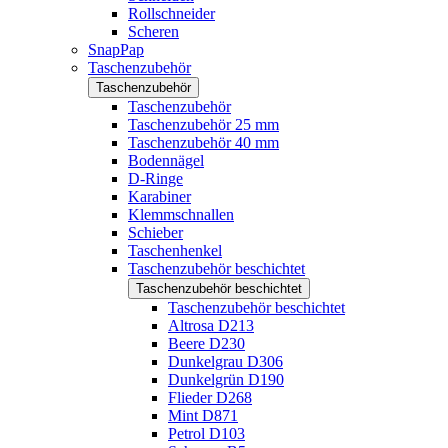
Rollschneider
Scheren
SnapPap
Taschenzubehör
Taschenzubehör
Taschenzubehör
Taschenzubehör 25 mm
Taschenzubehör 40 mm
Bodennägel
D-Ringe
Karabiner
Klemmschnallen
Schieber
Taschenhenkel
Taschenzubehör beschichtet
Taschenzubehör beschichtet
Taschenzubehör beschichtet
Altrosa D213
Beere D230
Dunkelgrau D306
Dunkelgrün D190
Flieder D268
Mint D871
Petrol D103