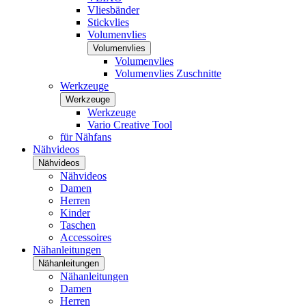
Vliesbänder
Stickvlies
Volumenvlies
Volumenvlies
Volumenvlies
Volumenvlies Zuschnitte
Werkzeuge
Werkzeuge
Werkzeuge
Vario Creative Tool
für Nähfans
Nähvideos
Nähvideos
Nähvideos
Damen
Herren
Kinder
Taschen
Accessoires
Nähanleitungen
Nähanleitungen
Nähanleitungen
Damen
Herren