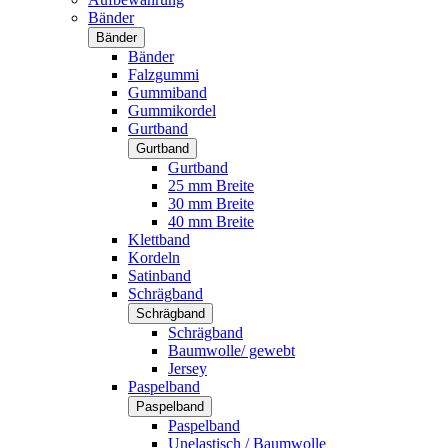
Bänder
Bänder
Bänder
Falzgummi
Gummiband
Gummikordel
Gurtband
Gurtband
Gurtband
25 mm Breite
30 mm Breite
40 mm Breite
Klettband
Kordeln
Satinband
Schrägband
Schrägband
Schrägband
Baumwolle/ gewebt
Jersey
Paspelband
Paspelband
Paspelband
Unelastisch / Baumwolle