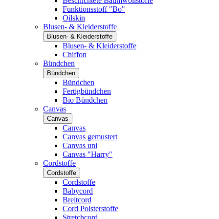
Beschichtete Baumwollstoffe
Funktionsstoff "Bo"
Oilskin
Blusen- & Kleiderstoffe
Blusen- & Kleiderstoffe
Blusen- & Kleiderstoffe
Chiffon
Bündchen
Bündchen
Bündchen
Fertigbündchen
Bio Bündchen
Canvas
Canvas
Canvas
Canvas gemustert
Canvas uni
Canvas "Harry"
Cordstoffe
Cordstoffe
Cordstoffe
Babycord
Breitcord
Cord Polsterstoffe
Stretchcord