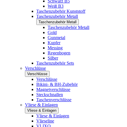
Schwarz B5
Weiß B3
Taschenzubehör Kunststoff
Taschenzubehör Metall
Taschenzubehör Metall
Taschenzubehör Metall
Gold
Gunmetal
Kupfer
Messing
Regenbogen
Silber
Taschenzubehör Sets
Verschlüsse
Verschlüsse
Verschlüsse
Bikini- & BH-Zubehör
Magnetverschlüsse
Steckschnallen
Taschenverschlüsse
Vliese & Einlagen
Vliese & Einlagen
Vliese & Einlagen
Vlieseline
VLIXO