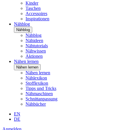
Kinder
Taschen
Accessoires
Inspirationen
Nähblog
Nähblog
Nähblog
Nähideen
Nähtutorials
Nähwissen
Aktionen
Nähen lernen
Nähen lernen
Nähen lernen
Nählexikon
Stofflexikon
Tipps und Tricks
Nähmaschinen
Schnittanpassung
Nähbücher
EN
DE
Anmelden