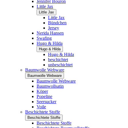
Jennifer Bouron
Little Jax
Little Jax
Little Jax
Bündchen
Jersey
Nerida Hansen
Swafing
Hugo & Hilda
Hugo & Hilda
Hugo & Hilda
beschichtet
unbeschichtet
Baumwolle Webware
Baumwolle Webware
Baumwolle Webware
Baumwollsatin
Köper
Popeline
Seersucker
Voile
Beschichtete Stoffe
Beschichtete Stoffe
Beschichtete Stoffe