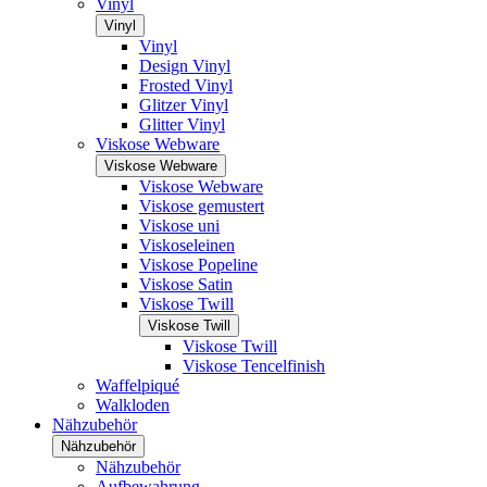
Vinyl
Vinyl
Vinyl
Design Vinyl
Frosted Vinyl
Glitzer Vinyl
Glitter Vinyl
Viskose Webware
Viskose Webware
Viskose Webware
Viskose gemustert
Viskose uni
Viskoseleinen
Viskose Popeline
Viskose Satin
Viskose Twill
Viskose Twill
Viskose Twill
Viskose Tencelfinish
Waffelpiqué
Walkloden
Nähzubehör
Nähzubehör
Nähzubehör
Aufbewahrung