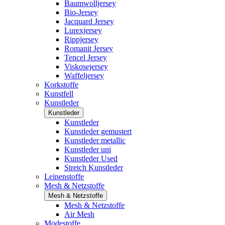
Baumwolljersey
Bio-Jersey
Jacquard Jersey
Lurexjersey
Rippjersey
Romanit Jersey
Tencel Jersey
Viskosejersey
Waffeljersey
Korkstoffe
Kunstfell
Kunstleder
Kunstleder
Kunstleder
Kunstleder gemustert
Kunstleder metallic
Kunstleder uni
Kunstleder Used
Stretch Kunstleder
Leinenstoffe
Mesh & Netzstoffe
Mesh & Netzstoffe
Mesh & Netzstoffe
Air Mesh
Modestoffe