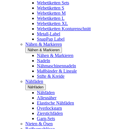
Webetiketten Sets
Webetiketten S
Webetiketten M
Webetiketten L
Webetiketten XL
Webetiketten Konturenschnitt
Metall-Label
SnapPap Label
Nähen & Markieren
Nähen & Markieren
Nähen & Markieren
Nadeln
Nähmaschinennadeln
Maßbänder & Lineale
Stifte & Kreide
Nähfäden
Nähfäden
Nähfäden
Allesnäher
Elastische Nähfäden
Overlockgarn
Zierstichfäden
Garn-Sets
Nieten & Ösen
Reißverschlüsse