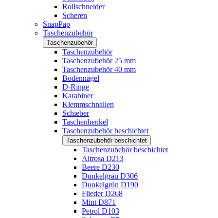
Rollschneider
Scheren
SnapPap
Taschenzubehör
Taschenzubehör
Taschenzubehör
Taschenzubehör 25 mm
Taschenzubehör 40 mm
Bodennägel
D-Ringe
Karabiner
Klemmschnallen
Schieber
Taschenhenkel
Taschenzubehör beschichtet
Taschenzubehör beschichtet
Taschenzubehör beschichtet
Altrosa D213
Beere D230
Dunkelgrau D306
Dunkelgrün D190
Flieder D268
Mint D871
Petrol D103