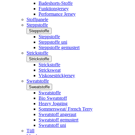
Badeshorts-Stoffe
Funktionsjersey
Performance Jersey
Stoffpanele
Steppstoffe
Steppstoffe
Steppstoffe
Steppstoffe uni
Steppstoffe gemustert
Strickstoffe
Strickstoffe
Strickstoffe
Stricksweat
Viskosestrickjersey
Sweatstoffe
Sweatstoffe
Sweatstoffe
Bio Sweatstoff
Heavy Jogging
Sommersweat/ French Terry
Sweatstoff angeraut
Sweatstoff gemustert
Sweatstoff uni
Tüll