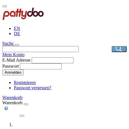
Direkt
zum
Inhalt
EN
DE
Suche
Mein Konto
E-Mail Adresse
Passwort
Anmelden
Registrieren
Passwort vergessen?
Warenkorb
Warenkorb