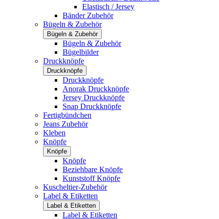
Elastisch / Jersey
Bänder Zubehör
Bügeln & Zubehör
Bügeln & Zubehör
Bügeln & Zubehör
Bügelbilder
Druckknöpfe
Druckknöpfe
Druckknöpfe
Anorak Druckknöpfe
Jersey Druckknöpfe
Snap Druckknöpfe
Fertigbündchen
Jeans Zubehör
Kleben
Knöpfe
Knöpfe
Knöpfe
Beziehbare Knöpfe
Kunststoff Knöpfe
Kuscheltier-Zubehör
Label & Etiketten
Label & Etiketten
Label & Etiketten