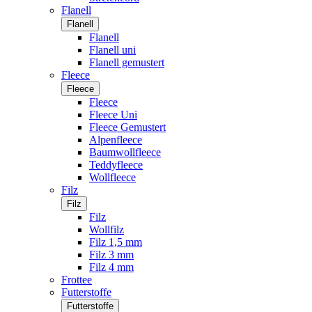
Flanell
Flanell
Flanell
Flanell uni
Flanell gemustert
Fleece
Fleece
Fleece
Fleece Uni
Fleece Gemustert
Alpenfleece
Baumwollfleece
Teddyfleece
Wollfleece
Filz
Filz
Filz
Wollfilz
Filz 1,5 mm
Filz 3 mm
Filz 4 mm
Frottee
Futterstoffe
Futterstoffe