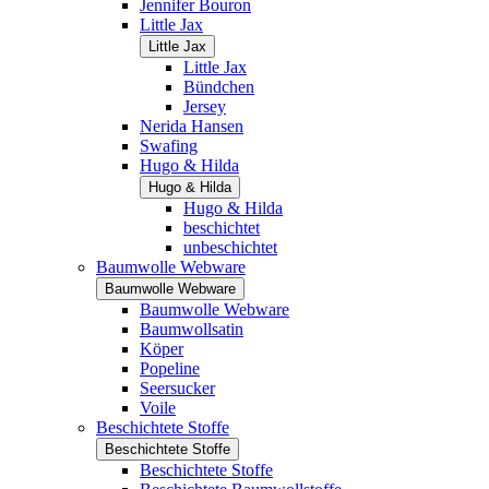
Jennifer Bouron
Little Jax
Little Jax
Little Jax
Bündchen
Jersey
Nerida Hansen
Swafing
Hugo & Hilda
Hugo & Hilda
Hugo & Hilda
beschichtet
unbeschichtet
Baumwolle Webware
Baumwolle Webware
Baumwolle Webware
Baumwollsatin
Köper
Popeline
Seersucker
Voile
Beschichtete Stoffe
Beschichtete Stoffe
Beschichtete Stoffe