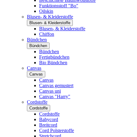
Beschichtete Baumwollstoffe
Funktionsstoff "Bo"
Oilskin
Blusen- & Kleiderstoffe
Blusen- & Kleiderstoffe
Blusen- & Kleiderstoffe
Chiffon
Bündchen
Bündchen
Bündchen
Fertigbündchen
Bio Bündchen
Canvas
Canvas
Canvas
Canvas gemustert
Canvas uni
Canvas "Harry"
Cordstoffe
Cordstoffe
Cordstoffe
Babycord
Breitcord
Cord Polsterstoffe
Stretchcord