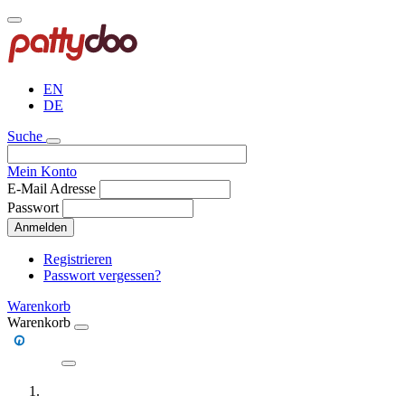
Direkt
zum
Inhalt
EN
DE
Suche
Mein Konto
E-Mail Adresse
Passwort
Anmelden
Registrieren
Passwort vergessen?
Warenkorb
Warenkorb