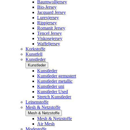
Baumwolljersey
Bio-Jersey
Jacquard Jersey
Lurexjersey
Rippjersey
Romanit Jersey
Tencel Jersey
Viskosejersey
Waffeljersey
Korkstoffe
Kunstfell
Kunstleder
Kunstleder
Kunstleder
Kunstleder gemustert
Kunstleder metallic
Kunstleder uni
Kunstleder Used
Stretch Kunstleder
Leinenstoffe
Mesh & Netzstoffe
Mesh & Netzstoffe
Mesh & Netzstoffe
Air Mesh
Modestoffe