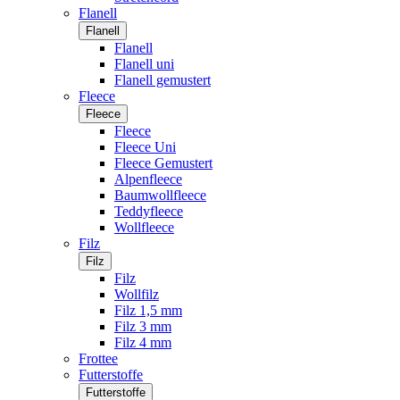
Flanell
Flanell
Flanell
Flanell uni
Flanell gemustert
Fleece
Fleece
Fleece
Fleece Uni
Fleece Gemustert
Alpenfleece
Baumwollfleece
Teddyfleece
Wollfleece
Filz
Filz
Filz
Wollfilz
Filz 1,5 mm
Filz 3 mm
Filz 4 mm
Frottee
Futterstoffe
Futterstoffe