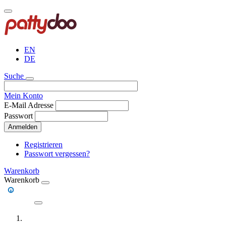
Direkt
zum
Inhalt
EN
DE
Suche
Mein Konto
E-Mail Adresse
Passwort
Anmelden
Registrieren
Passwort vergessen?
Warenkorb
Warenkorb