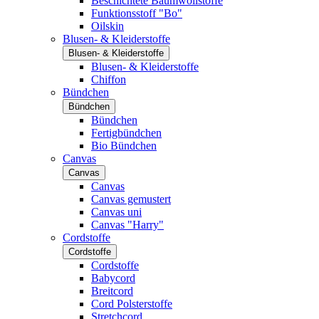
Beschichtete Baumwollstoffe
Funktionsstoff "Bo"
Oilskin
Blusen- & Kleiderstoffe
Blusen- & Kleiderstoffe
Blusen- & Kleiderstoffe
Chiffon
Bündchen
Bündchen
Bündchen
Fertigbündchen
Bio Bündchen
Canvas
Canvas
Canvas
Canvas gemustert
Canvas uni
Canvas "Harry"
Cordstoffe
Cordstoffe
Cordstoffe
Babycord
Breitcord
Cord Polsterstoffe
Stretchcord