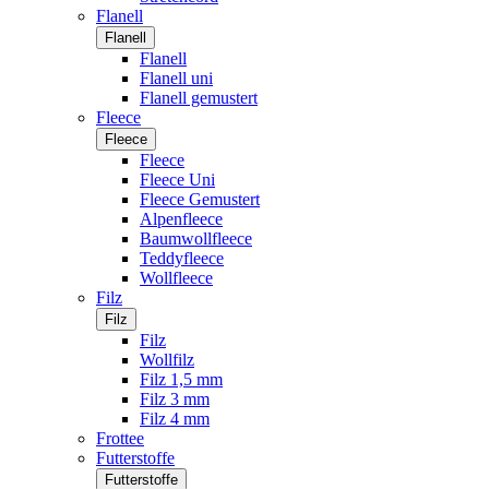
Flanell
Flanell
Flanell
Flanell uni
Flanell gemustert
Fleece
Fleece
Fleece
Fleece Uni
Fleece Gemustert
Alpenfleece
Baumwollfleece
Teddyfleece
Wollfleece
Filz
Filz
Filz
Wollfilz
Filz 1,5 mm
Filz 3 mm
Filz 4 mm
Frottee
Futterstoffe
Futterstoffe