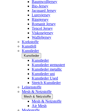
Baumwolljersey
Bio-Jersey
Jacquard Jersey
Lurexjersey
Rippjersey
Romanit Jersey
Tencel Jersey
Viskosejersey
Waffeljersey
Korkstoffe
Kunstfell
Kunstleder
Kunstleder
Kunstleder
Kunstleder gemustert
Kunstleder metallic
Kunstleder uni
Kunstleder Used
Stretch Kunstleder
Leinenstoffe
Mesh & Netzstoffe
Mesh & Netzstoffe
Mesh & Netzstoffe
Air Mesh
Modestoffe