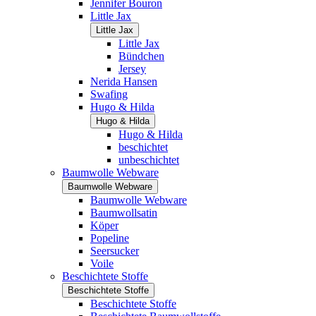
Jennifer Bouron
Little Jax
Little Jax
Little Jax
Bündchen
Jersey
Nerida Hansen
Swafing
Hugo & Hilda
Hugo & Hilda
Hugo & Hilda
beschichtet
unbeschichtet
Baumwolle Webware
Baumwolle Webware
Baumwolle Webware
Baumwollsatin
Köper
Popeline
Seersucker
Voile
Beschichtete Stoffe
Beschichtete Stoffe
Beschichtete Stoffe