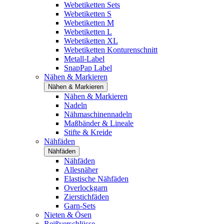
Webetiketten Sets
Webetiketten S
Webetiketten M
Webetiketten L
Webetiketten XL
Webetiketten Konturenschnitt
Metall-Label
SnapPap Label
Nähen & Markieren
Nähen & Markieren
Nähen & Markieren
Nadeln
Nähmaschinennadeln
Maßbänder & Lineale
Stifte & Kreide
Nähfäden
Nähfäden
Nähfäden
Allesnäher
Elastische Nähfäden
Overlockgarn
Zierstichfäden
Garn-Sets
Nieten & Ösen
Reißverschlüsse