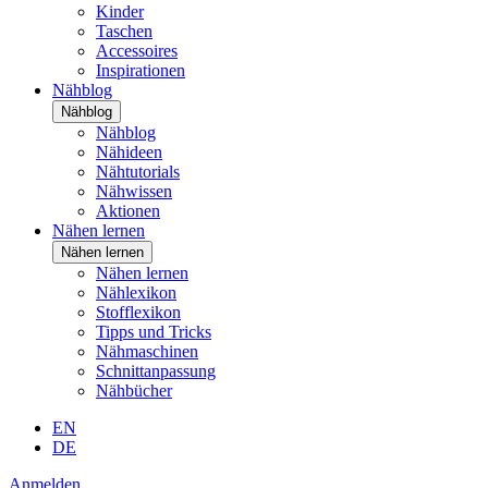
Kinder
Taschen
Accessoires
Inspirationen
Nähblog
Nähblog
Nähblog
Nähideen
Nähtutorials
Nähwissen
Aktionen
Nähen lernen
Nähen lernen
Nähen lernen
Nählexikon
Stofflexikon
Tipps und Tricks
Nähmaschinen
Schnittanpassung
Nähbücher
EN
DE
Anmelden