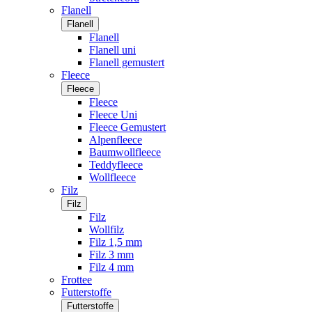
Flanell
Flanell
Flanell
Flanell uni
Flanell gemustert
Fleece
Fleece
Fleece
Fleece Uni
Fleece Gemustert
Alpenfleece
Baumwollfleece
Teddyfleece
Wollfleece
Filz
Filz
Filz
Wollfilz
Filz 1,5 mm
Filz 3 mm
Filz 4 mm
Frottee
Futterstoffe
Futterstoffe