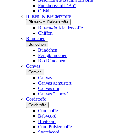
Beschichtete Baumwollstoffe
Funktionsstoff "Bo"
Oilskin
Blusen- & Kleiderstoffe
Blusen- & Kleiderstoffe
Blusen- & Kleiderstoffe
Chiffon
Bündchen
Bündchen
Bündchen
Fertigbündchen
Bio Bündchen
Canvas
Canvas
Canvas
Canvas gemustert
Canvas uni
Canvas "Harry"
Cordstoffe
Cordstoffe
Cordstoffe
Babycord
Breitcord
Cord Polsterstoffe
Stretchcord