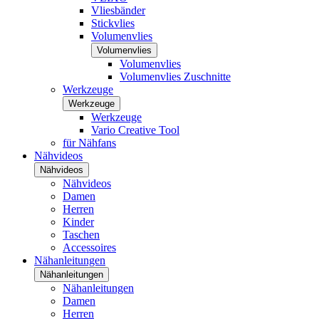
Vliesbänder
Stickvlies
Volumenvlies
Volumenvlies
Volumenvlies
Volumenvlies Zuschnitte
Werkzeuge
Werkzeuge
Werkzeuge
Vario Creative Tool
für Nähfans
Nähvideos
Nähvideos
Nähvideos
Damen
Herren
Kinder
Taschen
Accessoires
Nähanleitungen
Nähanleitungen
Nähanleitungen
Damen
Herren