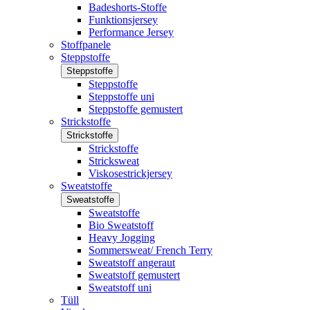
Badeshorts-Stoffe
Funktionsjersey
Performance Jersey
Stoffpanele
Steppstoffe
Steppstoffe
Steppstoffe
Steppstoffe uni
Steppstoffe gemustert
Strickstoffe
Strickstoffe
Strickstoffe
Stricksweat
Viskosestrickjersey
Sweatstoffe
Sweatstoffe
Sweatstoffe
Bio Sweatstoff
Heavy Jogging
Sommersweat/ French Terry
Sweatstoff angeraut
Sweatstoff gemustert
Sweatstoff uni
Tüll