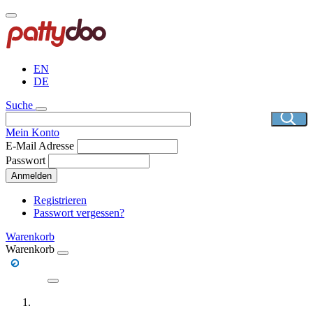
Direkt
zum
Inhalt
EN
DE
Suche
Mein Konto
E-Mail Adresse
Passwort
Anmelden
Registrieren
Passwort vergessen?
Warenkorb
Warenkorb