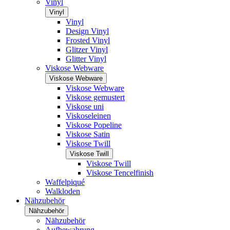
Vinyl
Vinyl
Vinyl
Design Vinyl
Frosted Vinyl
Glitzer Vinyl
Glitter Vinyl
Viskose Webware
Viskose Webware
Viskose Webware
Viskose gemustert
Viskose uni
Viskoseleinen
Viskose Popeline
Viskose Satin
Viskose Twill
Viskose Twill
Viskose Twill
Viskose Tencelfinish
Waffelpiqué
Walkloden
Nähzubehör
Nähzubehör
Nähzubehör
Aufbewahrung