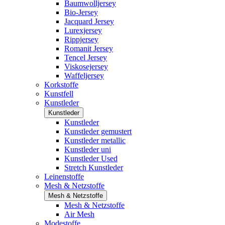
Baumwolljersey
Bio-Jersey
Jacquard Jersey
Lurexjersey
Rippjersey
Romanit Jersey
Tencel Jersey
Viskosejersey
Waffeljersey
Korkstoffe
Kunstfell
Kunstleder
Kunstleder
Kunstleder
Kunstleder gemustert
Kunstleder metallic
Kunstleder uni
Kunstleder Used
Stretch Kunstleder
Leinenstoffe
Mesh & Netzstoffe
Mesh & Netzstoffe
Mesh & Netzstoffe
Air Mesh
Modestoffe