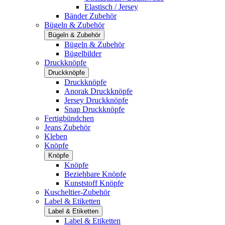
Elastisch / Jersey
Bänder Zubehör
Bügeln & Zubehör
Bügeln & Zubehör
Bügeln & Zubehör
Bügelbilder
Druckknöpfe
Druckknöpfe
Druckknöpfe
Anorak Druckknöpfe
Jersey Druckknöpfe
Snap Druckknöpfe
Fertigbündchen
Jeans Zubehör
Kleben
Knöpfe
Knöpfe
Knöpfe
Beziehbare Knöpfe
Kunststoff Knöpfe
Kuscheltier-Zubehör
Label & Etiketten
Label & Etiketten
Label & Etiketten