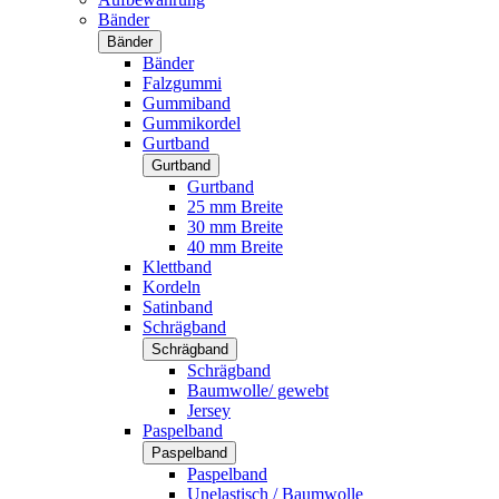
Bänder
Bänder
Bänder
Falzgummi
Gummiband
Gummikordel
Gurtband
Gurtband
Gurtband
25 mm Breite
30 mm Breite
40 mm Breite
Klettband
Kordeln
Satinband
Schrägband
Schrägband
Schrägband
Baumwolle/ gewebt
Jersey
Paspelband
Paspelband
Paspelband
Unelastisch / Baumwolle