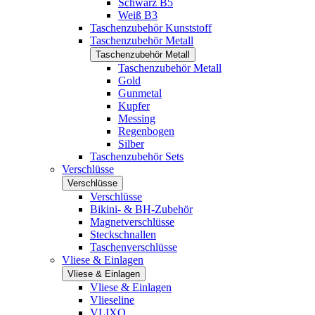
Schwarz B5
Weiß B3
Taschenzubehör Kunststoff
Taschenzubehör Metall
Taschenzubehör Metall
Taschenzubehör Metall
Gold
Gunmetal
Kupfer
Messing
Regenbogen
Silber
Taschenzubehör Sets
Verschlüsse
Verschlüsse
Verschlüsse
Bikini- & BH-Zubehör
Magnetverschlüsse
Steckschnallen
Taschenverschlüsse
Vliese & Einlagen
Vliese & Einlagen
Vliese & Einlagen
Vlieseline
VLIXO