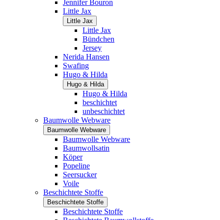
Jennifer Bouron
Little Jax
Little Jax
Little Jax
Bündchen
Jersey
Nerida Hansen
Swafing
Hugo & Hilda
Hugo & Hilda
Hugo & Hilda
beschichtet
unbeschichtet
Baumwolle Webware
Baumwolle Webware
Baumwolle Webware
Baumwollsatin
Köper
Popeline
Seersucker
Voile
Beschichtete Stoffe
Beschichtete Stoffe
Beschichtete Stoffe