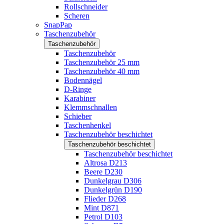
Rollschneider
Scheren
SnapPap
Taschenzubehör
Taschenzubehör
Taschenzubehör
Taschenzubehör 25 mm
Taschenzubehör 40 mm
Bodennägel
D-Ringe
Karabiner
Klemmschnallen
Schieber
Taschenhenkel
Taschenzubehör beschichtet
Taschenzubehör beschichtet
Taschenzubehör beschichtet
Altrosa D213
Beere D230
Dunkelgrau D306
Dunkelgrün D190
Flieder D268
Mint D871
Petrol D103