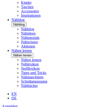
Kinder
Taschen
Accessoires
Inspirationen
Nähblog
Nähblog
Nähblog
Nähideen
Nähtutorials
Nähwissen
Aktionen
Nähen lernen
Nähen lernen
Nähen lernen
Nählexikon
Stofflexikon
Tipps und Tricks
Nähmaschinen
Schnittanpassung
Nähbücher
EN
DE
Anmelden