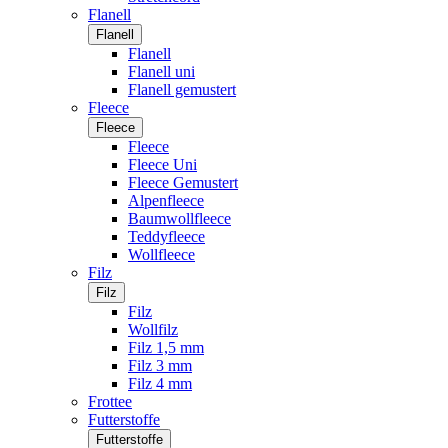
Flanell
Flanell
Flanell
Flanell uni
Flanell gemustert
Fleece
Fleece
Fleece
Fleece Uni
Fleece Gemustert
Alpenfleece
Baumwollfleece
Teddyfleece
Wollfleece
Filz
Filz
Filz
Wollfilz
Filz 1,5 mm
Filz 3 mm
Filz 4 mm
Frottee
Futterstoffe
Futterstoffe