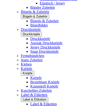
Elastisch / Jersey
Bänder Zubehör
Bügeln & Zubehör
Bügeln & Zubehör
Bügeln & Zubehör
Bügelbilder
Druckknöpfe
Druckknöpfe
Druckknöpfe
Anorak Druckknöpfe
Jersey Druckknöpfe
Snap Druckknöpfe
Fertigbündchen
Jeans Zubehör
Kleben
Knöpfe
Knöpfe
Knöpfe
Beziehbare Knöpfe
Kunststoff Knöpfe
Kuscheltier-Zubehör
Label & Etiketten
Label & Etiketten
Label & Etiketten