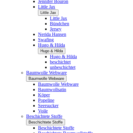
Jennifer Bouron
Little Jax
Little Jax
Little Jax
Bündchen
Jersey
Nerida Hansen
Swafing
Hugo & Hilda
Hugo & Hilda
Hugo & Hilda
beschichtet
unbeschichtet
Baumwolle Webware
Baumwolle Webware
Baumwolle Webware
Baumwollsatin
Köper
Popeline
Seersucker
Voile
Beschichtete Stoffe
Beschichtete Stoffe
Beschichtete Stoffe