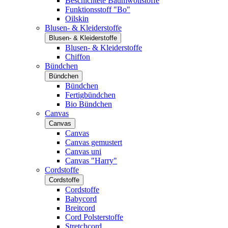
Beschichtete Baumwollstoffe
Funktionsstoff "Bo"
Oilskin
Blusen- & Kleiderstoffe
Blusen- & Kleiderstoffe
Blusen- & Kleiderstoffe
Chiffon
Bündchen
Bündchen
Bündchen
Fertigbündchen
Bio Bündchen
Canvas
Canvas
Canvas
Canvas gemustert
Canvas uni
Canvas "Harry"
Cordstoffe
Cordstoffe
Cordstoffe
Babycord
Breitcord
Cord Polsterstoffe
Stretchcord