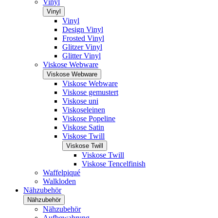
Vinyl
Vinyl
Vinyl
Design Vinyl
Frosted Vinyl
Glitzer Vinyl
Glitter Vinyl
Viskose Webware
Viskose Webware
Viskose Webware
Viskose gemustert
Viskose uni
Viskoseleinen
Viskose Popeline
Viskose Satin
Viskose Twill
Viskose Twill
Viskose Twill
Viskose Tencelfinish
Waffelpiqué
Walkloden
Nähzubehör
Nähzubehör
Nähzubehör
Aufbewahrung