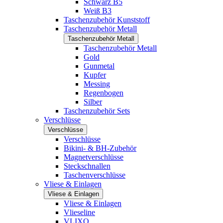
Schwarz B5
Weiß B3
Taschenzubehör Kunststoff
Taschenzubehör Metall
Taschenzubehör Metall
Taschenzubehör Metall
Gold
Gunmetal
Kupfer
Messing
Regenbogen
Silber
Taschenzubehör Sets
Verschlüsse
Verschlüsse
Verschlüsse
Bikini- & BH-Zubehör
Magnetverschlüsse
Steckschnallen
Taschenverschlüsse
Vliese & Einlagen
Vliese & Einlagen
Vliese & Einlagen
Vlieseline
VLIXO