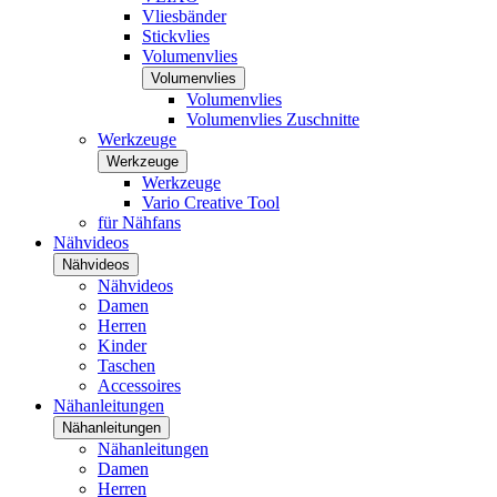
Vliesbänder
Stickvlies
Volumenvlies
Volumenvlies
Volumenvlies
Volumenvlies Zuschnitte
Werkzeuge
Werkzeuge
Werkzeuge
Vario Creative Tool
für Nähfans
Nähvideos
Nähvideos
Nähvideos
Damen
Herren
Kinder
Taschen
Accessoires
Nähanleitungen
Nähanleitungen
Nähanleitungen
Damen
Herren