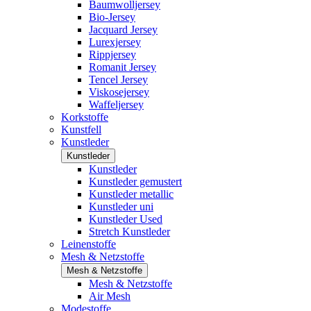
Baumwolljersey
Bio-Jersey
Jacquard Jersey
Lurexjersey
Rippjersey
Romanit Jersey
Tencel Jersey
Viskosejersey
Waffeljersey
Korkstoffe
Kunstfell
Kunstleder
Kunstleder
Kunstleder
Kunstleder gemustert
Kunstleder metallic
Kunstleder uni
Kunstleder Used
Stretch Kunstleder
Leinenstoffe
Mesh & Netzstoffe
Mesh & Netzstoffe
Mesh & Netzstoffe
Air Mesh
Modestoffe