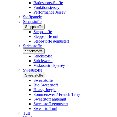
Badeshorts-Stoffe
Funktionsjersey
Performance Jersey
Stoffpanele
Steppstoffe
Steppstoffe
Steppstoffe
Steppstoffe uni
Steppstoffe gemustert
Strickstoffe
Strickstoffe
Strickstoffe
Stricksweat
Viskosestrickjersey
Sweatstoffe
Sweatstoffe
Sweatstoffe
Bio Sweatstoff
Heavy Jogging
Sommersweat/ French Terry
Sweatstoff angeraut
Sweatstoff gemustert
Sweatstoff uni
Tüll