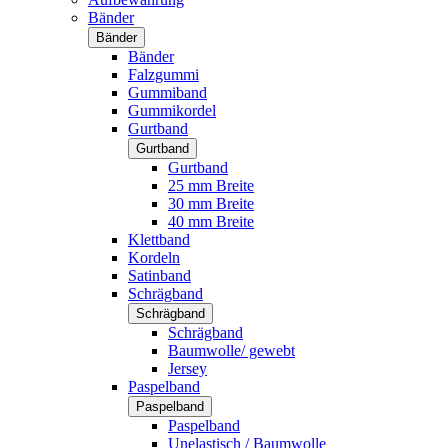
Bänder
Bänder
Bänder
Falzgummi
Gummiband
Gummikordel
Gurtband
Gurtband
Gurtband
25 mm Breite
30 mm Breite
40 mm Breite
Klettband
Kordeln
Satinband
Schrägband
Schrägband
Schrägband
Baumwolle/ gewebt
Jersey
Paspelband
Paspelband
Paspelband
Unelastisch / Baumwolle