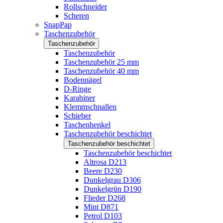
Rollschneider
Scheren
SnapPap
Taschenzubehör
Taschenzubehör
Taschenzubehör
Taschenzubehör 25 mm
Taschenzubehör 40 mm
Bodennägel
D-Ringe
Karabiner
Klemmschnallen
Schieber
Taschenhenkel
Taschenzubehör beschichtet
Taschenzubehör beschichtet
Taschenzubehör beschichtet
Altrosa D213
Beere D230
Dunkelgrau D306
Dunkelgrün D190
Flieder D268
Mint D871
Petrol D103