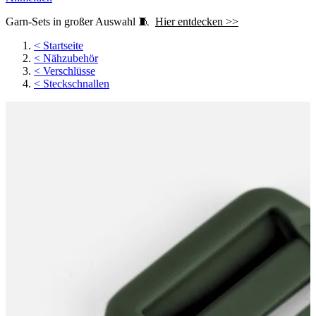
Garn-Sets in großer Auswahl 🧵
Hier entdecken >>
<
Startseite
<
Nähzubehör
<
Verschlüsse
<
Steckschnallen