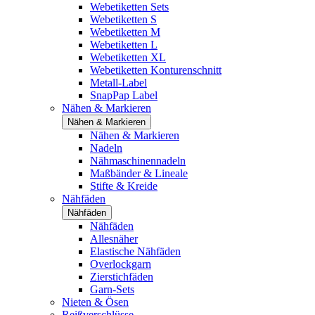
Webetiketten Sets
Webetiketten S
Webetiketten M
Webetiketten L
Webetiketten XL
Webetiketten Konturenschnitt
Metall-Label
SnapPap Label
Nähen & Markieren
Nähen & Markieren
Nähen & Markieren
Nadeln
Nähmaschinennadeln
Maßbänder & Lineale
Stifte & Kreide
Nähfäden
Nähfäden
Nähfäden
Allesnäher
Elastische Nähfäden
Overlockgarn
Zierstichfäden
Garn-Sets
Nieten & Ösen
Reißverschlüsse