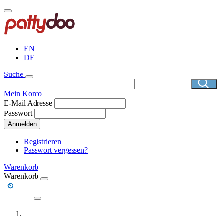
Direkt
zum
Inhalt
EN
DE
Suche
Mein Konto
E-Mail Adresse
Passwort
Anmelden
Registrieren
Passwort vergessen?
Warenkorb
Warenkorb