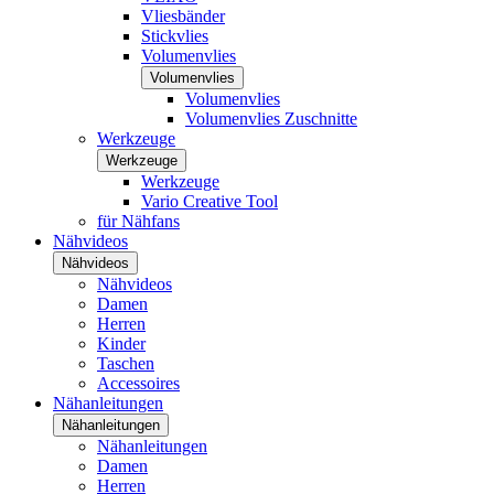
Vliesbänder
Stickvlies
Volumenvlies
Volumenvlies
Volumenvlies
Volumenvlies Zuschnitte
Werkzeuge
Werkzeuge
Werkzeuge
Vario Creative Tool
für Nähfans
Nähvideos
Nähvideos
Nähvideos
Damen
Herren
Kinder
Taschen
Accessoires
Nähanleitungen
Nähanleitungen
Nähanleitungen
Damen
Herren