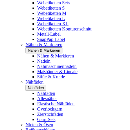
Webetiketten Sets
Webetiketten S
Webetiketten M
Webetiketten L
Webetiketten XL
Webetiketten Konturenschnitt
Metall-Label
SnapPap Label
Nähen & Markieren
Nähen & Markieren
Nähen & Markieren
Nadeln
Nähmaschinennadeln
Maßbänder & Lineale
Stifte & Kreide
Nähfäden
Nähfäden
Nähfäden
Allesnäher
Elastische Nähfäden
Overlockgarn
Zierstichfäden
Garn-Sets
Nieten & Ösen
Reißverschlüsse