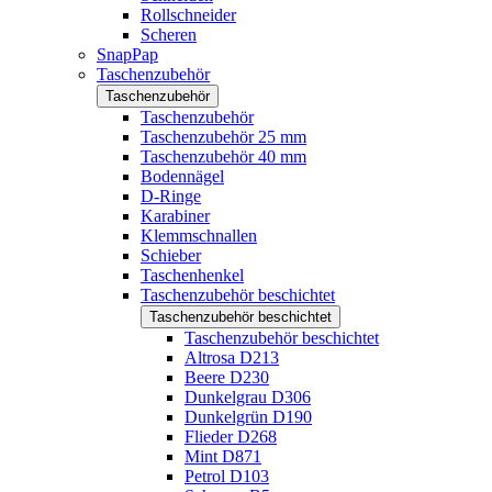
Rollschneider
Scheren
SnapPap
Taschenzubehör
Taschenzubehör
Taschenzubehör
Taschenzubehör 25 mm
Taschenzubehör 40 mm
Bodennägel
D-Ringe
Karabiner
Klemmschnallen
Schieber
Taschenhenkel
Taschenzubehör beschichtet
Taschenzubehör beschichtet
Taschenzubehör beschichtet
Altrosa D213
Beere D230
Dunkelgrau D306
Dunkelgrün D190
Flieder D268
Mint D871
Petrol D103