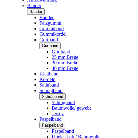
Bänder
Bänder
Bänder
Falzgummi
Gummiband
Gummikordel
Gurtband
Gurtband
Gurtband
25 mm Breite
30 mm Breite
40 mm Breite
Klettband
Kordeln
Satinband
Schrägband
Schrägband
Schrägband
Baumwolle/ gewebt
Jersey
Paspelband
Paspelband
Paspelband
Unelastisch / Baumwolle