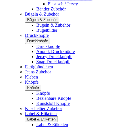
Elastisch / Jersey
Bänder Zubehör
Bügeln & Zubehör
Bügeln & Zubehör
Bügeln & Zubehör
Bügelbilder
Druckknöpfe
Druckknöpfe
Druckknöpfe
Anorak Druckknöpfe
Jersey Druckknöpfe
Snap Druckknöpfe
Fertigbündchen
Jeans Zubehör
Kleben
Knöpfe
Knöpfe
Knöpfe
Beziehbare Knöpfe
Kunststoff Knöpfe
Kuscheltier-Zubehör
Label & Etiketten
Label & Etiketten
Label & Etiketten