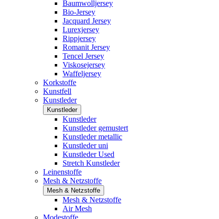
Baumwolljersey
Bio-Jersey
Jacquard Jersey
Lurexjersey
Rippjersey
Romanit Jersey
Tencel Jersey
Viskosejersey
Waffeljersey
Korkstoffe
Kunstfell
Kunstleder
Kunstleder
Kunstleder
Kunstleder gemustert
Kunstleder metallic
Kunstleder uni
Kunstleder Used
Stretch Kunstleder
Leinenstoffe
Mesh & Netzstoffe
Mesh & Netzstoffe
Mesh & Netzstoffe
Air Mesh
Modestoffe