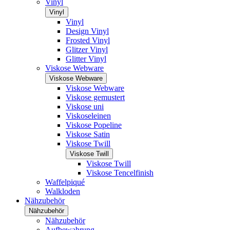
Vinyl
Vinyl
Vinyl
Design Vinyl
Frosted Vinyl
Glitzer Vinyl
Glitter Vinyl
Viskose Webware
Viskose Webware
Viskose Webware
Viskose gemustert
Viskose uni
Viskoseleinen
Viskose Popeline
Viskose Satin
Viskose Twill
Viskose Twill
Viskose Twill
Viskose Tencelfinish
Waffelpiqué
Walkloden
Nähzubehör
Nähzubehör
Nähzubehör
Aufbewahrung