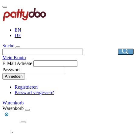
Direkt
zum
Inhalt
EN
DE
Suche
Mein Konto
E-Mail Adresse
Passwort
Anmelden
Registrieren
Passwort vergessen?
Warenkorb
Warenkorb