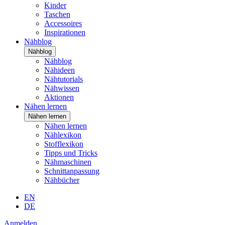
Kinder
Taschen
Accessoires
Inspirationen
Nähblog
Nähblog
Nähblog
Nähideen
Nähtutorials
Nähwissen
Aktionen
Nähen lernen
Nähen lernen
Nähen lernen
Nählexikon
Stofflexikon
Tipps und Tricks
Nähmaschinen
Schnittanpassung
Nähbücher
EN
DE
Anmelden