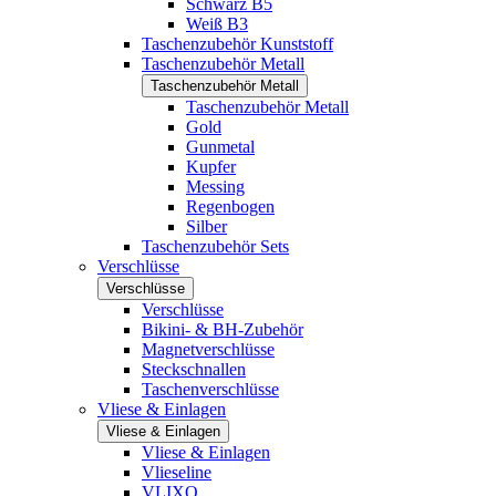
Schwarz B5
Weiß B3
Taschenzubehör Kunststoff
Taschenzubehör Metall
Taschenzubehör Metall
Taschenzubehör Metall
Gold
Gunmetal
Kupfer
Messing
Regenbogen
Silber
Taschenzubehör Sets
Verschlüsse
Verschlüsse
Verschlüsse
Bikini- & BH-Zubehör
Magnetverschlüsse
Steckschnallen
Taschenverschlüsse
Vliese & Einlagen
Vliese & Einlagen
Vliese & Einlagen
Vlieseline
VLIXO