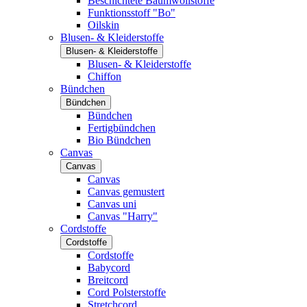
Beschichtete Baumwollstoffe
Funktionsstoff "Bo"
Oilskin
Blusen- & Kleiderstoffe
Blusen- & Kleiderstoffe
Blusen- & Kleiderstoffe
Chiffon
Bündchen
Bündchen
Bündchen
Fertigbündchen
Bio Bündchen
Canvas
Canvas
Canvas
Canvas gemustert
Canvas uni
Canvas "Harry"
Cordstoffe
Cordstoffe
Cordstoffe
Babycord
Breitcord
Cord Polsterstoffe
Stretchcord