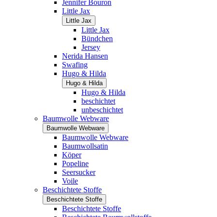
Jennifer Bouron
Little Jax
Little Jax
Little Jax
Bündchen
Jersey
Nerida Hansen
Swafing
Hugo & Hilda
Hugo & Hilda
Hugo & Hilda
beschichtet
unbeschichtet
Baumwolle Webware
Baumwolle Webware
Baumwolle Webware
Baumwollsatin
Köper
Popeline
Seersucker
Voile
Beschichtete Stoffe
Beschichtete Stoffe
Beschichtete Stoffe