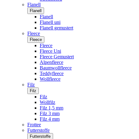
Flanell
Flanell
Flanell
Flanell uni
Flanell gemustert
Fleece
Fleece
Fleece
Fleece Uni
Fleece Gemustert
Alpenfleece
Baumwollfleece
Teddyfleece
Wollfleece
Filz
Filz
Filz
Wollfilz
Filz 1,5 mm
Filz 3 mm
Filz 4 mm
Frottee
Futterstoffe
Futterstoffe