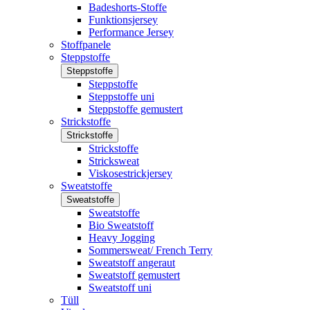
Badeshorts-Stoffe
Funktionsjersey
Performance Jersey
Stoffpanele
Steppstoffe
Steppstoffe
Steppstoffe
Steppstoffe uni
Steppstoffe gemustert
Strickstoffe
Strickstoffe
Strickstoffe
Stricksweat
Viskosestrickjersey
Sweatstoffe
Sweatstoffe
Sweatstoffe
Bio Sweatstoff
Heavy Jogging
Sommersweat/ French Terry
Sweatstoff angeraut
Sweatstoff gemustert
Sweatstoff uni
Tüll