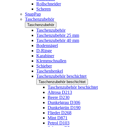
Rollschneider
Scheren
SnapPap
Taschenzubehör
Taschenzubehör
Taschenzubehör
Taschenzubehör 25 mm
Taschenzubehör 40 mm
Bodennägel
D-Ringe
Karabiner
Klemmschnallen
Schieber
Taschenhenkel
Taschenzubehör beschichtet
Taschenzubehör beschichtet
Taschenzubehör beschichtet
Altrosa D213
Beere D230
Dunkelgrau D306
Dunkelgrün D190
Flieder D268
Mint D871
Petrol D103