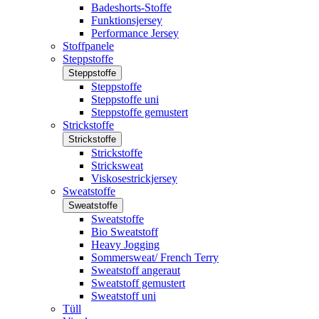
Badeshorts-Stoffe
Funktionsjersey
Performance Jersey
Stoffpanele
Steppstoffe
Steppstoffe
Steppstoffe
Steppstoffe uni
Steppstoffe gemustert
Strickstoffe
Strickstoffe
Strickstoffe
Stricksweat
Viskosestrickjersey
Sweatstoffe
Sweatstoffe
Sweatstoffe
Bio Sweatstoff
Heavy Jogging
Sommersweat/ French Terry
Sweatstoff angeraut
Sweatstoff gemustert
Sweatstoff uni
Tüll