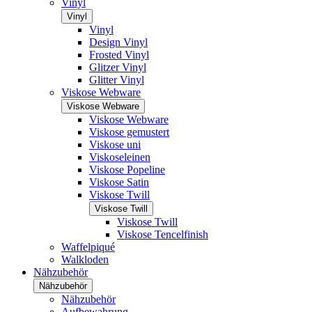
Vinyl
Vinyl
Vinyl
Design Vinyl
Frosted Vinyl
Glitzer Vinyl
Glitter Vinyl
Viskose Webware
Viskose Webware
Viskose Webware
Viskose gemustert
Viskose uni
Viskoseleinen
Viskose Popeline
Viskose Satin
Viskose Twill
Viskose Twill
Viskose Twill
Viskose Tencelfinish
Waffelpiqué
Walkloden
Nähzubehör
Nähzubehör
Nähzubehör
Aufbewahrung