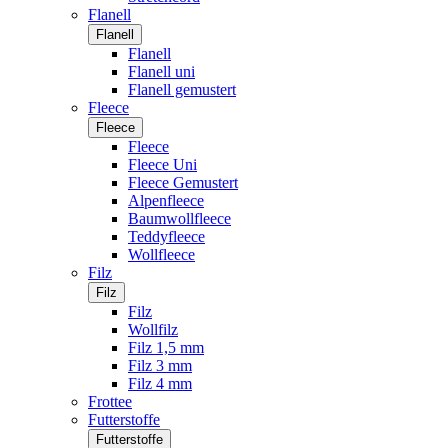
Flanell
Flanell
Flanell
Flanell uni
Flanell gemustert
Fleece
Fleece
Fleece
Fleece Uni
Fleece Gemustert
Alpenfleece
Baumwollfleece
Teddyfleece
Wollfleece
Filz
Filz
Filz
Wollfilz
Filz 1,5 mm
Filz 3 mm
Filz 4 mm
Frottee
Futterstoffe
Futterstoffe