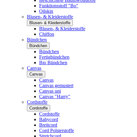
Beschichtete Baumwollstoffe
Funktionsstoff "Bo"
Oilskin
Blusen- & Kleiderstoffe
Blusen- & Kleiderstoffe
Blusen- & Kleiderstoffe
Chiffon
Bündchen
Bündchen
Bündchen
Fertigbündchen
Bio Bündchen
Canvas
Canvas
Canvas
Canvas gemustert
Canvas uni
Canvas "Harry"
Cordstoffe
Cordstoffe
Cordstoffe
Babycord
Breitcord
Cord Polsterstoffe
Stretchcord