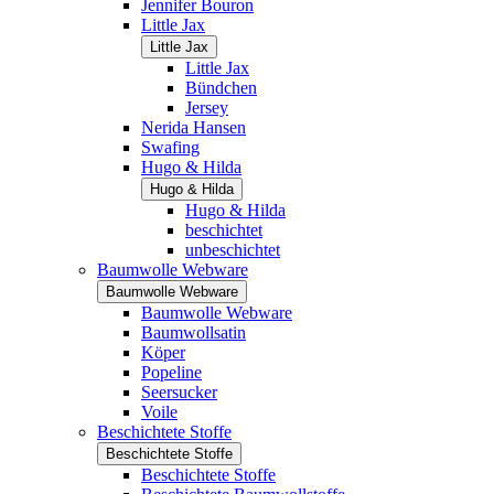
Jennifer Bouron
Little Jax
Little Jax
Little Jax
Bündchen
Jersey
Nerida Hansen
Swafing
Hugo & Hilda
Hugo & Hilda
Hugo & Hilda
beschichtet
unbeschichtet
Baumwolle Webware
Baumwolle Webware
Baumwolle Webware
Baumwollsatin
Köper
Popeline
Seersucker
Voile
Beschichtete Stoffe
Beschichtete Stoffe
Beschichtete Stoffe