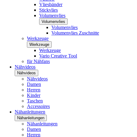
Vliesbänder
Stickvlies
Volumenvlies
Volumenvlies
Volumenvlies
Volumenvlies Zuschnitte
Werkzeuge
Werkzeuge
Werkzeuge
Vario Creative Tool
für Nähfans
Nähvideos
Nähvideos
Nähvideos
Damen
Herren
Kinder
Taschen
Accessoires
Nähanleitungen
Nähanleitungen
Nähanleitungen
Damen
Herren