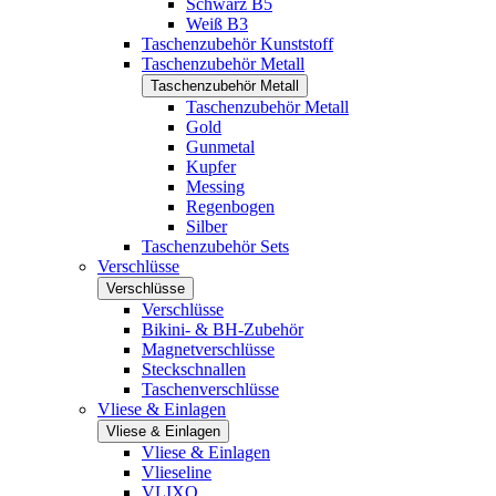
Schwarz B5
Weiß B3
Taschenzubehör Kunststoff
Taschenzubehör Metall
Taschenzubehör Metall
Taschenzubehör Metall
Gold
Gunmetal
Kupfer
Messing
Regenbogen
Silber
Taschenzubehör Sets
Verschlüsse
Verschlüsse
Verschlüsse
Bikini- & BH-Zubehör
Magnetverschlüsse
Steckschnallen
Taschenverschlüsse
Vliese & Einlagen
Vliese & Einlagen
Vliese & Einlagen
Vlieseline
VLIXO