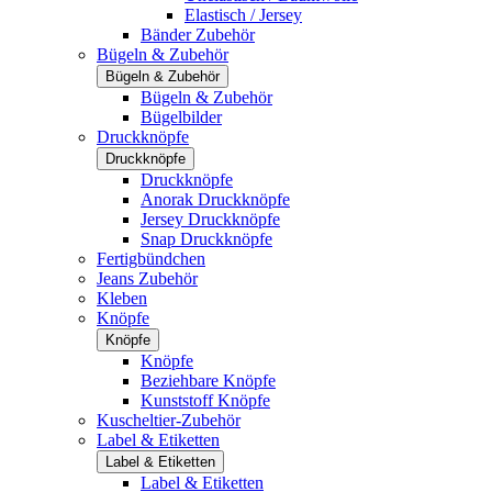
Elastisch / Jersey
Bänder Zubehör
Bügeln & Zubehör
Bügeln & Zubehör
Bügeln & Zubehör
Bügelbilder
Druckknöpfe
Druckknöpfe
Druckknöpfe
Anorak Druckknöpfe
Jersey Druckknöpfe
Snap Druckknöpfe
Fertigbündchen
Jeans Zubehör
Kleben
Knöpfe
Knöpfe
Knöpfe
Beziehbare Knöpfe
Kunststoff Knöpfe
Kuscheltier-Zubehör
Label & Etiketten
Label & Etiketten
Label & Etiketten