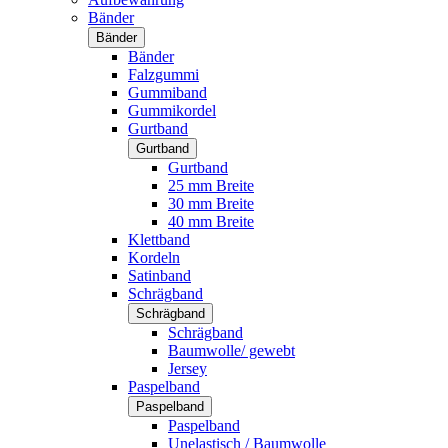
Bänder
Bänder
Bänder
Falzgummi
Gummiband
Gummikordel
Gurtband
Gurtband
Gurtband
25 mm Breite
30 mm Breite
40 mm Breite
Klettband
Kordeln
Satinband
Schrägband
Schrägband
Schrägband
Baumwolle/ gewebt
Jersey
Paspelband
Paspelband
Paspelband
Unelastisch / Baumwolle