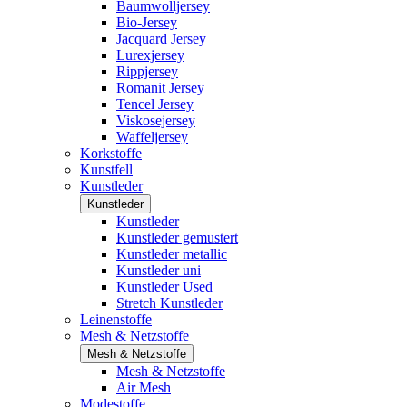
Baumwolljersey
Bio-Jersey
Jacquard Jersey
Lurexjersey
Rippjersey
Romanit Jersey
Tencel Jersey
Viskosejersey
Waffeljersey
Korkstoffe
Kunstfell
Kunstleder
Kunstleder
Kunstleder
Kunstleder gemustert
Kunstleder metallic
Kunstleder uni
Kunstleder Used
Stretch Kunstleder
Leinenstoffe
Mesh & Netzstoffe
Mesh & Netzstoffe
Mesh & Netzstoffe
Air Mesh
Modestoffe