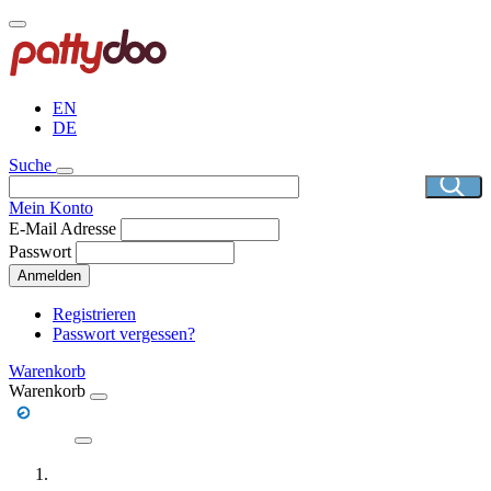
Direkt
zum
Inhalt
EN
DE
Suche
Mein Konto
E-Mail Adresse
Passwort
Anmelden
Registrieren
Passwort vergessen?
Warenkorb
Warenkorb