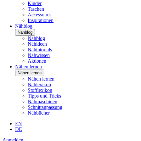
Kinder
Taschen
Accessoires
Inspirationen
Nähblog
Nähblog
Nähblog
Nähideen
Nähtutorials
Nähwissen
Aktionen
Nähen lernen
Nähen lernen
Nähen lernen
Nählexikon
Stofflexikon
Tipps und Tricks
Nähmaschinen
Schnittanpassung
Nähbücher
EN
DE
Anmelden