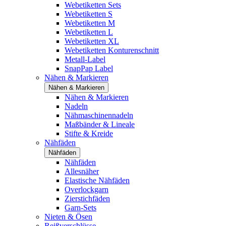
Webetiketten Sets
Webetiketten S
Webetiketten M
Webetiketten L
Webetiketten XL
Webetiketten Konturenschnitt
Metall-Label
SnapPap Label
Nähen & Markieren
Nähen & Markieren
Nähen & Markieren
Nadeln
Nähmaschinennadeln
Maßbänder & Lineale
Stifte & Kreide
Nähfäden
Nähfäden
Nähfäden
Allesnäher
Elastische Nähfäden
Overlockgarn
Zierstichfäden
Garn-Sets
Nieten & Ösen
Reißverschlüsse