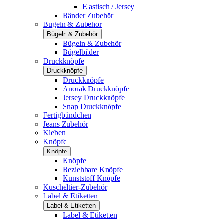
Elastisch / Jersey
Bänder Zubehör
Bügeln & Zubehör
Bügeln & Zubehör
Bügeln & Zubehör
Bügelbilder
Druckknöpfe
Druckknöpfe
Druckknöpfe
Anorak Druckknöpfe
Jersey Druckknöpfe
Snap Druckknöpfe
Fertigbündchen
Jeans Zubehör
Kleben
Knöpfe
Knöpfe
Knöpfe
Beziehbare Knöpfe
Kunststoff Knöpfe
Kuscheltier-Zubehör
Label & Etiketten
Label & Etiketten
Label & Etiketten