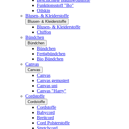
Beschichtete Baumwollstoffe
Funktionsstoff "Bo"
Oilskin
Blusen- & Kleiderstoffe
Blusen- & Kleiderstoffe
Blusen- & Kleiderstoffe
Chiffon
Bündchen
Bündchen
Bündchen
Fertigbündchen
Bio Bündchen
Canvas
Canvas
Canvas
Canvas gemustert
Canvas uni
Canvas "Harry"
Cordstoffe
Cordstoffe
Cordstoffe
Babycord
Breitcord
Cord Polsterstoffe
Stretchcord