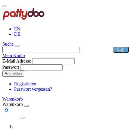
Direkt
zum
Inhalt
EN
DE
Suche
Mein Konto
E-Mail Adresse
Passwort
Anmelden
Registrieren
Passwort vergessen?
Warenkorb
Warenkorb