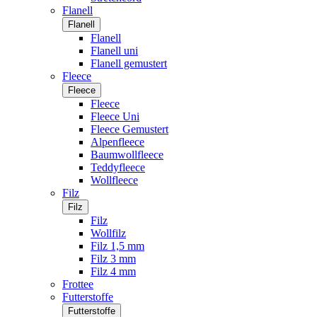
Flanell
Flanell
Flanell
Flanell uni
Flanell gemustert
Fleece
Fleece
Fleece
Fleece Uni
Fleece Gemustert
Alpenfleece
Baumwollfleece
Teddyfleece
Wollfleece
Filz
Filz
Filz
Wollfilz
Filz 1,5 mm
Filz 3 mm
Filz 4 mm
Frottee
Futterstoffe
Futterstoffe