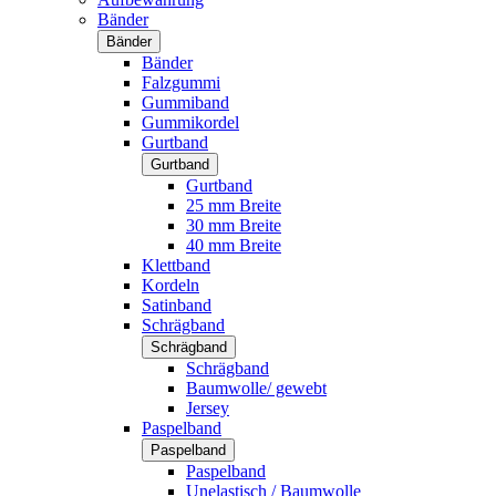
Bänder
Bänder
Bänder
Falzgummi
Gummiband
Gummikordel
Gurtband
Gurtband
Gurtband
25 mm Breite
30 mm Breite
40 mm Breite
Klettband
Kordeln
Satinband
Schrägband
Schrägband
Schrägband
Baumwolle/ gewebt
Jersey
Paspelband
Paspelband
Paspelband
Unelastisch / Baumwolle