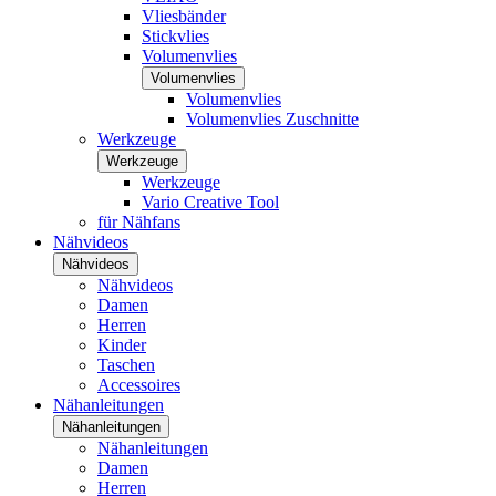
Vliesbänder
Stickvlies
Volumenvlies
Volumenvlies
Volumenvlies
Volumenvlies Zuschnitte
Werkzeuge
Werkzeuge
Werkzeuge
Vario Creative Tool
für Nähfans
Nähvideos
Nähvideos
Nähvideos
Damen
Herren
Kinder
Taschen
Accessoires
Nähanleitungen
Nähanleitungen
Nähanleitungen
Damen
Herren