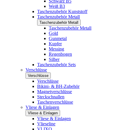
Schwarz B5
Weiß B3
Taschenzubehör Kunststoff
Taschenzubehör Metall
Taschenzubehör Metall
Taschenzubehör Metall
Gold
Gunmetal
Kupfer
Messing
Regenbogen
Silber
Taschenzubehör Sets
Verschlüsse
Verschlüsse
Verschlüsse
Bikini- & BH-Zubehör
Magnetverschlüsse
Steckschnallen
Taschenverschlüsse
Vliese & Einlagen
Vliese & Einlagen
Vliese & Einlagen
Vlieseline
VLIXO