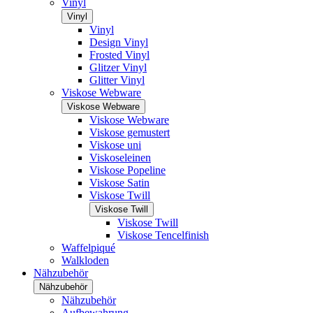
Vinyl
Vinyl
Vinyl
Design Vinyl
Frosted Vinyl
Glitzer Vinyl
Glitter Vinyl
Viskose Webware
Viskose Webware
Viskose Webware
Viskose gemustert
Viskose uni
Viskoseleinen
Viskose Popeline
Viskose Satin
Viskose Twill
Viskose Twill
Viskose Twill
Viskose Tencelfinish
Waffelpiqué
Walkloden
Nähzubehör
Nähzubehör
Nähzubehör
Aufbewahrung