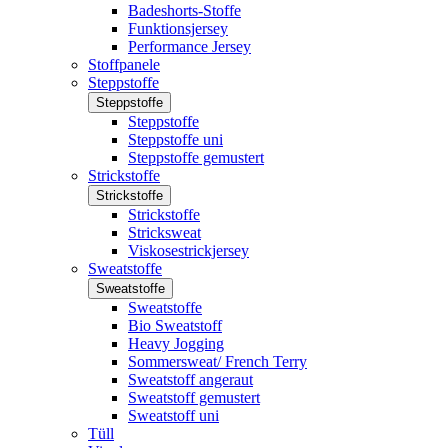
Badeshorts-Stoffe
Funktionsjersey
Performance Jersey
Stoffpanele
Steppstoffe
Steppstoffe
Steppstoffe
Steppstoffe uni
Steppstoffe gemustert
Strickstoffe
Strickstoffe
Strickstoffe
Stricksweat
Viskosestrickjersey
Sweatstoffe
Sweatstoffe
Sweatstoffe
Bio Sweatstoff
Heavy Jogging
Sommersweat/ French Terry
Sweatstoff angeraut
Sweatstoff gemustert
Sweatstoff uni
Tüll