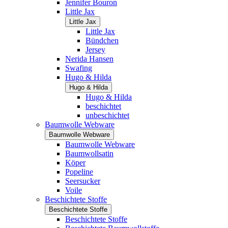
Jennifer Bouron
Little Jax
Little Jax
Little Jax
Bündchen
Jersey
Nerida Hansen
Swafing
Hugo & Hilda
Hugo & Hilda
Hugo & Hilda
beschichtet
unbeschichtet
Baumwolle Webware
Baumwolle Webware
Baumwolle Webware
Baumwollsatin
Köper
Popeline
Seersucker
Voile
Beschichtete Stoffe
Beschichtete Stoffe
Beschichtete Stoffe