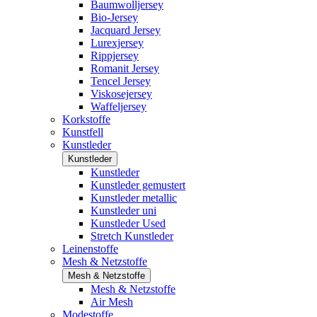
Baumwolljersey
Bio-Jersey
Jacquard Jersey
Lurexjersey
Rippjersey
Romanit Jersey
Tencel Jersey
Viskosejersey
Waffeljersey
Korkstoffe
Kunstfell
Kunstleder
Kunstleder
Kunstleder
Kunstleder gemustert
Kunstleder metallic
Kunstleder uni
Kunstleder Used
Stretch Kunstleder
Leinenstoffe
Mesh & Netzstoffe
Mesh & Netzstoffe
Mesh & Netzstoffe
Air Mesh
Modestoffe