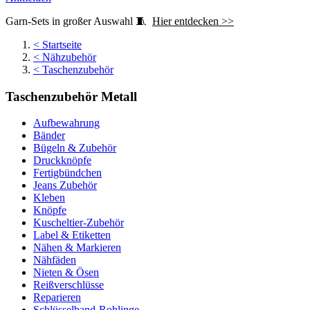
Garn-Sets in großer Auswahl 🧵
Hier entdecken >>
<
Startseite
<
Nähzubehör
<
Taschenzubehör
Taschenzubehör Metall
Aufbewahrung
Bänder
Bügeln & Zubehör
Druckknöpfe
Fertigbündchen
Jeans Zubehör
Kleben
Knöpfe
Kuscheltier-Zubehör
Label & Etiketten
Nähen & Markieren
Nähfäden
Nieten & Ösen
Reißverschlüsse
Reparieren
Schlüsselband-Rohlinge