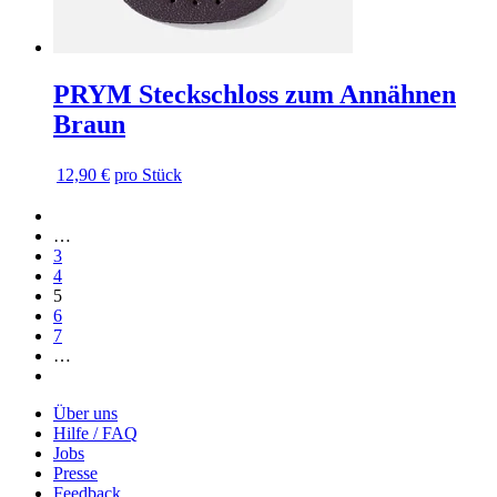
PRYM Steckschloss zum Annähnen
Braun
12,90 €
pro Stück
Vorherige
Vorherige
Seite
Seite
…
Seite
3
Seite
4
5
Seite
6
Seite
7
…
Nächste
Nächste
Seite
Seite
Über uns
Hilfe / FAQ
Jobs
Presse
Feedback