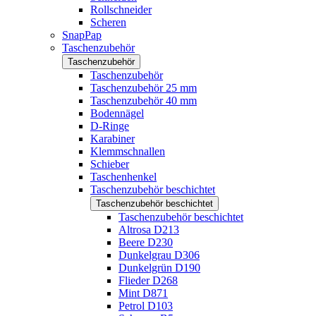
Rollschneider
Scheren
SnapPap
Taschenzubehör
Taschenzubehör
Taschenzubehör
Taschenzubehör 25 mm
Taschenzubehör 40 mm
Bodennägel
D-Ringe
Karabiner
Klemmschnallen
Schieber
Taschenhenkel
Taschenzubehör beschichtet
Taschenzubehör beschichtet
Taschenzubehör beschichtet
Altrosa D213
Beere D230
Dunkelgrau D306
Dunkelgrün D190
Flieder D268
Mint D871
Petrol D103