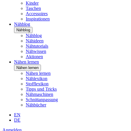
Kinder
Taschen
Accessoires
Inspirationen
Nähblog
Nähblog
Nähblog
Nähideen
Nähtutorials
Nähwissen
Aktionen
Nähen lernen
Nähen lernen
Nähen lernen
Nählexikon
Stofflexikon
Tipps und Tricks
Nähmaschinen
Schnittanpassung
Nähbücher
EN
DE
Anmelden