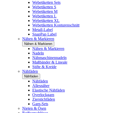
Webetiketten Sets
Webetiketten S
Webetiketten M
Webetiketten L
Webetiketten XL
Webetiketten Konturenschnitt
Metall-Label
SnapPap Label
Nähen & Markieren
Nähen & Markieren
Nähen & Markieren
Nadeln
Nähmaschinennadeln
Maßbänder & Lineale
Stifte & Kreide
Nähfäden
Nähfäden
Nähfäden
Allesnäher
Elastische Nähfäden
Overlockgarn
Zierstichfäden
Garn-Sets
Nieten & Ösen
Reißverschlüsse