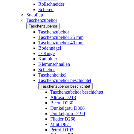
Rollschneider
Scheren
SnapPap
Taschenzubehör
Taschenzubehör
Taschenzubehör
Taschenzubehör 25 mm
Taschenzubehör 40 mm
Bodennägel
D-Ringe
Karabiner
Klemmschnallen
Schieber
Taschenhenkel
Taschenzubehör beschichtet
Taschenzubehör beschichtet
Taschenzubehör beschichtet
Altrosa D213
Beere D230
Dunkelgrau D306
Dunkelgrün D190
Flieder D268
Mint D871
Petrol D103