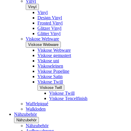
Vinyl
Vinyl
Vinyl
Design Vinyl
Frosted Vinyl
Glitzer Vinyl
Glitter Vinyl
Viskose Webware
Viskose Webware
Viskose Webware
Viskose gemustert
Viskose uni
Viskoseleinen
Viskose Popeline
Viskose Satin
Viskose Twill
Viskose Twill
Viskose Twill
Viskose Tencelfinish
Waffelpiqué
Walkloden
Nähzubehör
Nähzubehör
Nähzubehör
Aufbewahrung