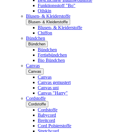
Beschichtete Baumwollstoffe
Funktionsstoff "Bo"
Oilskin
Blusen- & Kleiderstoffe
Blusen- & Kleiderstoffe
Blusen- & Kleiderstoffe
Chiffon
Bündchen
Bündchen
Bündchen
Fertigbündchen
Bio Bündchen
Canvas
Canvas
Canvas
Canvas gemustert
Canvas uni
Canvas "Harry"
Cordstoffe
Cordstoffe
Cordstoffe
Babycord
Breitcord
Cord Polsterstoffe
Stretchcord