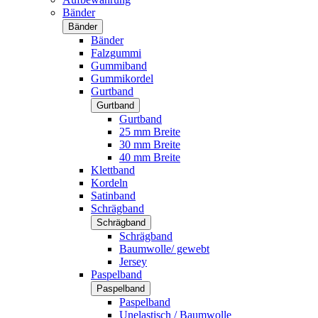
Bänder
Bänder
Bänder
Falzgummi
Gummiband
Gummikordel
Gurtband
Gurtband
Gurtband
25 mm Breite
30 mm Breite
40 mm Breite
Klettband
Kordeln
Satinband
Schrägband
Schrägband
Schrägband
Baumwolle/ gewebt
Jersey
Paspelband
Paspelband
Paspelband
Unelastisch / Baumwolle