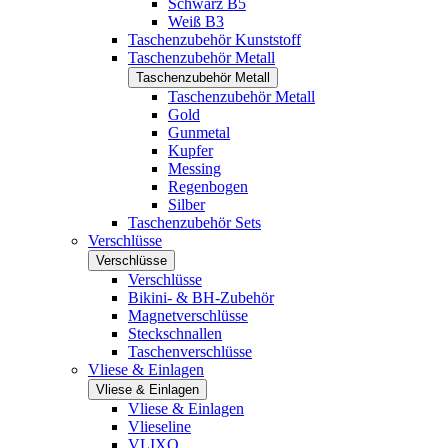
Schwarz B5
Weiß B3
Taschenzubehör Kunststoff
Taschenzubehör Metall
Taschenzubehör Metall
Taschenzubehör Metall
Gold
Gunmetal
Kupfer
Messing
Regenbogen
Silber
Taschenzubehör Sets
Verschlüsse
Verschlüsse
Verschlüsse
Bikini- & BH-Zubehör
Magnetverschlüsse
Steckschnallen
Taschenverschlüsse
Vliese & Einlagen
Vliese & Einlagen
Vliese & Einlagen
Vlieseline
VLIXO