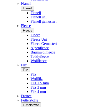
Flanell
Flanell
Flanell
Flanell uni
Flanell gemustert
Fleece
Fleece
Fleece
Fleece Uni
Fleece Gemustert
Alpenfleece
Baumwollfleece
Teddyfleece
Wollfleece
Filz
Filz
Filz
Wollfilz
Filz 1,5 mm
Filz 3 mm
Filz 4 mm
Frottee
Futterstoffe
Futterstoffe