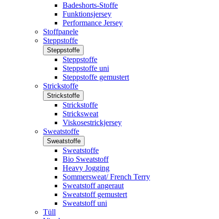
Badeshorts-Stoffe
Funktionsjersey
Performance Jersey
Stoffpanele
Steppstoffe
Steppstoffe
Steppstoffe
Steppstoffe uni
Steppstoffe gemustert
Strickstoffe
Strickstoffe
Strickstoffe
Stricksweat
Viskosestrickjersey
Sweatstoffe
Sweatstoffe
Sweatstoffe
Bio Sweatstoff
Heavy Jogging
Sommersweat/ French Terry
Sweatstoff angeraut
Sweatstoff gemustert
Sweatstoff uni
Tüll