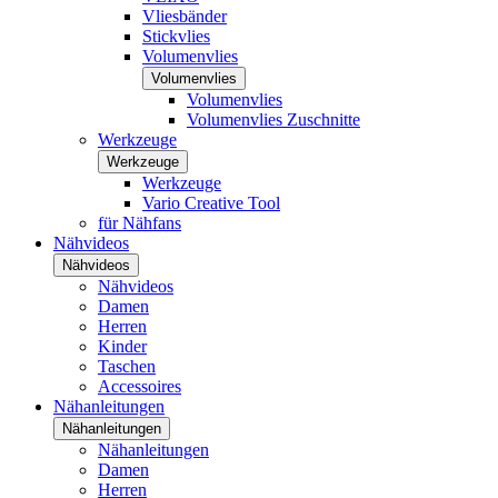
Vliesbänder
Stickvlies
Volumenvlies
Volumenvlies
Volumenvlies
Volumenvlies Zuschnitte
Werkzeuge
Werkzeuge
Werkzeuge
Vario Creative Tool
für Nähfans
Nähvideos
Nähvideos
Nähvideos
Damen
Herren
Kinder
Taschen
Accessoires
Nähanleitungen
Nähanleitungen
Nähanleitungen
Damen
Herren