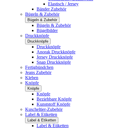
Elastisch / Jersey
Bänder Zubehör
Bügeln & Zubehör
Bügeln & Zubehör
Bügeln & Zubehör
Bügelbilder
Druckknöpfe
Druckknöpfe
Druckknöpfe
Anorak Druckknöpfe
Jersey Druckknöpfe
Snap Druckknöpfe
Fertigbündchen
Jeans Zubehör
Kleben
Knöpfe
Knöpfe
Knöpfe
Beziehbare Knöpfe
Kunststoff Knöpfe
Kuscheltier-Zubehör
Label & Etiketten
Label & Etiketten
Label & Etiketten