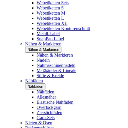
Webetiketten Sets
Webetiketten S
Webetiketten M
Webetiketten L
Webetiketten XL
Webetiketten Konturenschnitt
Metall-Label
SnapPap Label
Nähen & Markieren
Nähen & Markieren
Nähen & Markieren
Nadeln
Nähmaschinennadeln
Maßbänder & Lineale
Stifte & Kreide
Nähfäden
Nähfäden
Nähfäden
Allesnäher
Elastische Nähfäden
Overlockgarn
Zierstichfäden
Garn-Sets
Nieten & Ösen
Reißverschlüsse