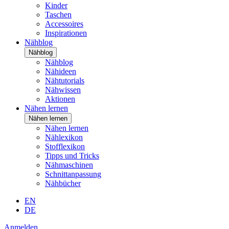
Kinder
Taschen
Accessoires
Inspirationen
Nähblog
Nähblog
Nähblog
Nähideen
Nähtutorials
Nähwissen
Aktionen
Nähen lernen
Nähen lernen
Nähen lernen
Nählexikon
Stofflexikon
Tipps und Tricks
Nähmaschinen
Schnittanpassung
Nähbücher
EN
DE
Anmelden