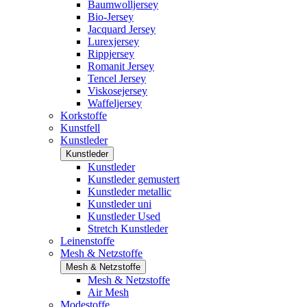
Baumwolljersey
Bio-Jersey
Jacquard Jersey
Lurexjersey
Rippjersey
Romanit Jersey
Tencel Jersey
Viskosejersey
Waffeljersey
Korkstoffe
Kunstfell
Kunstleder
Kunstleder
Kunstleder
Kunstleder gemustert
Kunstleder metallic
Kunstleder uni
Kunstleder Used
Stretch Kunstleder
Leinenstoffe
Mesh & Netzstoffe
Mesh & Netzstoffe
Mesh & Netzstoffe
Air Mesh
Modestoffe