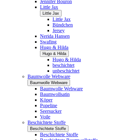
Jennifer Bouron
Little Jax
Little Jax
Little Jax
Bündchen
Jersey
Nerida Hansen
Swafing
Hugo & Hilda
Hugo & Hilda
Hugo & Hilda
beschichtet
unbeschichtet
Baumwolle Webware
Baumwolle Webware
Baumwolle Webware
Baumwollsatin
Köper
Popeline
Seersucker
Voile
Beschichtete Stoffe
Beschichtete Stoffe
Beschichtete Stoffe