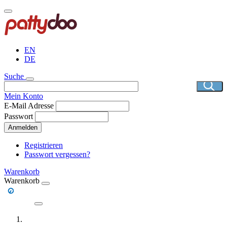
Direkt
zum
Inhalt
EN
DE
Suche
Mein Konto
E-Mail Adresse
Passwort
Anmelden
Registrieren
Passwort vergessen?
Warenkorb
Warenkorb