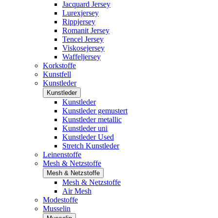
Jacquard Jersey
Lurexjersey
Rippjersey
Romanit Jersey
Tencel Jersey
Viskosejersey
Waffeljersey
Korkstoffe
Kunstfell
Kunstleder
Kunstleder
Kunstleder
Kunstleder gemustert
Kunstleder metallic
Kunstleder uni
Kunstleder Used
Stretch Kunstleder
Leinenstoffe
Mesh & Netzstoffe
Mesh & Netzstoffe
Mesh & Netzstoffe
Air Mesh
Modestoffe
Musselin