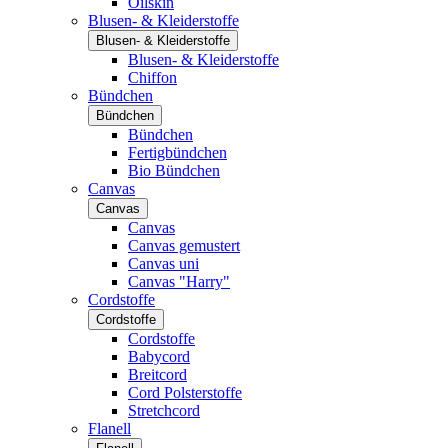
Oilskin
Blusen- & Kleiderstoffe
Blusen- & Kleiderstoffe
Blusen- & Kleiderstoffe
Chiffon
Bündchen
Bündchen
Bündchen
Fertigbündchen
Bio Bündchen
Canvas
Canvas
Canvas
Canvas gemustert
Canvas uni
Canvas "Harry"
Cordstoffe
Cordstoffe
Cordstoffe
Babycord
Breitcord
Cord Polsterstoffe
Stretchcord
Flanell