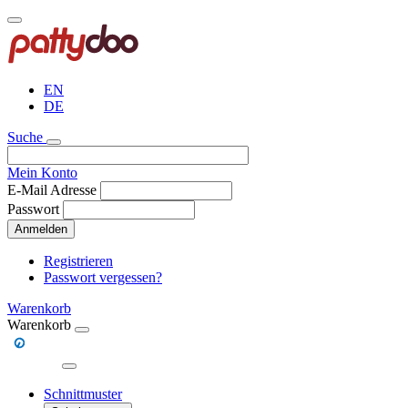
Direkt
zum
Inhalt
EN
DE
Suche
Mein Konto
E-Mail Adresse
Passwort
Anmelden
Registrieren
Passwort vergessen?
Warenkorb
Warenkorb
Schnittmuster