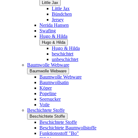
Little Jax
Little Jax
Bündchen
Jersey
Nerida Hansen
Swafing
Hugo & Hilda
Hugo & Hilda
Hugo & Hilda
beschichtet
unbeschichtet
Baumwolle Webware
Baumwolle Webware
Baumwolle Webware
Baumwollsatin
Köper
Popeline
Seersucker
Voile
Beschichtete Stoffe
Beschichtete Stoffe
Beschichtete Stoffe
Beschichtete Baumwollstoffe
Funktionsstoff "Bo"