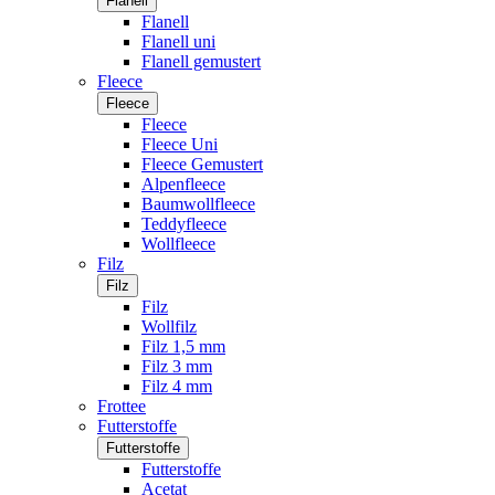
Flanell
Flanell
Flanell uni
Flanell gemustert
Fleece
Fleece
Fleece
Fleece Uni
Fleece Gemustert
Alpenfleece
Baumwollfleece
Teddyfleece
Wollfleece
Filz
Filz
Filz
Wollfilz
Filz 1,5 mm
Filz 3 mm
Filz 4 mm
Frottee
Futterstoffe
Futterstoffe
Futterstoffe
Acetat