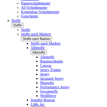
Papierschnittmuster
A0 Schnittmuster
Kostenlose Schnittmuster
Gutscheine
Stoffe
Stoffe
Stoffe
Stoffe nach Marken
Stoffe nach Marken
Stoffe nach Marken
Albstoffe
Albstoffe
Albstoffe
Baumwollsatin
Canvas
Jersey Frottee
Jersey
Jacquard Jersey
Musselin
Performance Jersey
Sweatstoffe
Wollfleece
Jennifer Bouron
Little Jax