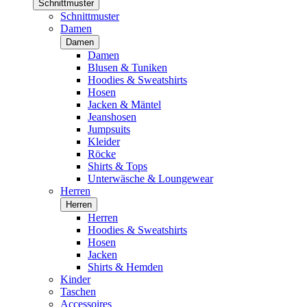
Schnittmuster
Schnittmuster
Damen
Damen
Damen
Blusen & Tuniken
Hoodies & Sweatshirts
Hosen
Jacken & Mäntel
Jeanshosen
Jumpsuits
Kleider
Röcke
Shirts & Tops
Unterwäsche & Loungewear
Herren
Herren
Herren
Hoodies & Sweatshirts
Hosen
Jacken
Shirts & Hemden
Kinder
Taschen
Accessoires