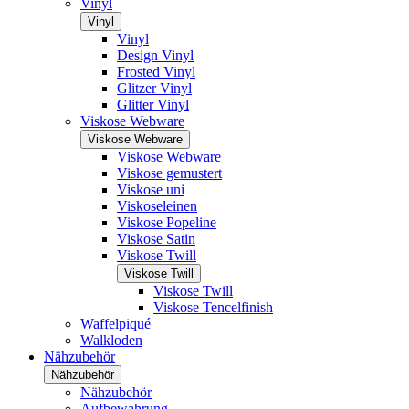
Vinyl
Vinyl
Vinyl
Design Vinyl
Frosted Vinyl
Glitzer Vinyl
Glitter Vinyl
Viskose Webware
Viskose Webware
Viskose Webware
Viskose gemustert
Viskose uni
Viskoseleinen
Viskose Popeline
Viskose Satin
Viskose Twill
Viskose Twill
Viskose Twill
Viskose Tencelfinish
Waffelpiqué
Walkloden
Nähzubehör
Nähzubehör
Nähzubehör
Aufbewahrung