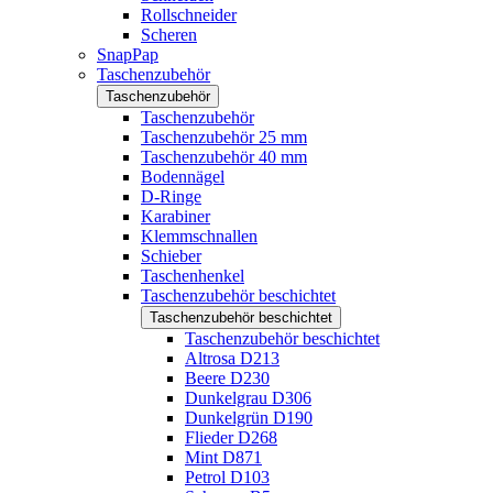
Rollschneider
Scheren
SnapPap
Taschenzubehör
Taschenzubehör
Taschenzubehör
Taschenzubehör 25 mm
Taschenzubehör 40 mm
Bodennägel
D-Ringe
Karabiner
Klemmschnallen
Schieber
Taschenhenkel
Taschenzubehör beschichtet
Taschenzubehör beschichtet
Taschenzubehör beschichtet
Altrosa D213
Beere D230
Dunkelgrau D306
Dunkelgrün D190
Flieder D268
Mint D871
Petrol D103