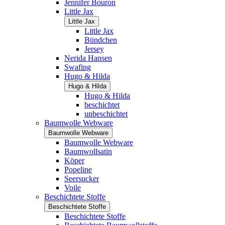
Jennifer Bouron
Little Jax
Little Jax
Little Jax
Bündchen
Jersey
Nerida Hansen
Swafing
Hugo & Hilda
Hugo & Hilda
Hugo & Hilda
beschichtet
unbeschichtet
Baumwolle Webware
Baumwolle Webware
Baumwolle Webware
Baumwollsatin
Köper
Popeline
Seersucker
Voile
Beschichtete Stoffe
Beschichtete Stoffe
Beschichtete Stoffe