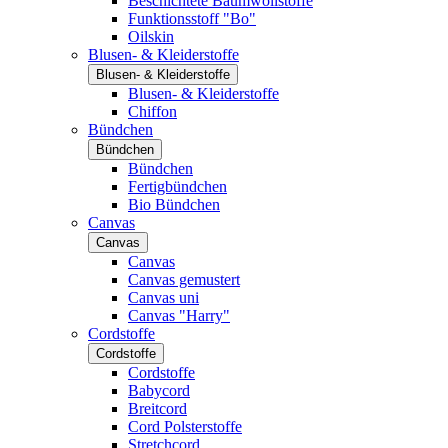
Beschichtete Baumwollstoffe
Funktionsstoff "Bo"
Oilskin
Blusen- & Kleiderstoffe
Blusen- & Kleiderstoffe
Blusen- & Kleiderstoffe
Chiffon
Bündchen
Bündchen
Bündchen
Fertigbündchen
Bio Bündchen
Canvas
Canvas
Canvas
Canvas gemustert
Canvas uni
Canvas "Harry"
Cordstoffe
Cordstoffe
Cordstoffe
Babycord
Breitcord
Cord Polsterstoffe
Stretchcord