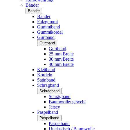
Bänder
Bänder
Bänder
Falzgummi
Gummiband
Gummikordel
Gurtband
Gurtband
Gurtband
25 mm Breite
30 mm Breite
40 mm Breite
Klettband
Kordeln
Satinband
Schrägband
Schrägband
Schrägband
Baumwolle/ gewebt
Jersey
Paspelband
Paspelband
Paspelband
Unelastisch / Baumwolle