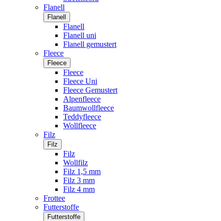
Flanell
Flanell
Flanell
Flanell uni
Flanell gemustert
Fleece
Fleece
Fleece
Fleece Uni
Fleece Gemustert
Alpenfleece
Baumwollfleece
Teddyfleece
Wollfleece
Filz
Filz
Filz
Wollfilz
Filz 1,5 mm
Filz 3 mm
Filz 4 mm
Frottee
Futterstoffe
Futterstoffe