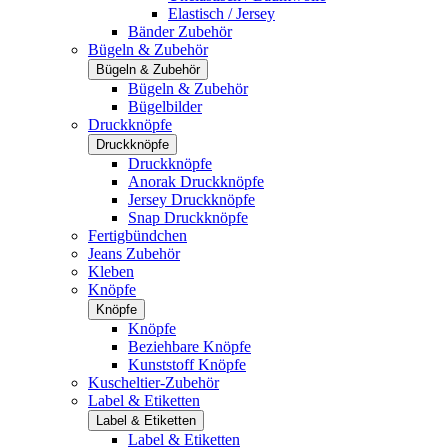
Elastisch / Jersey
Bänder Zubehör
Bügeln & Zubehör
Bügeln & Zubehör
Bügeln & Zubehör
Bügelbilder
Druckknöpfe
Druckknöpfe
Druckknöpfe
Anorak Druckknöpfe
Jersey Druckknöpfe
Snap Druckknöpfe
Fertigbündchen
Jeans Zubehör
Kleben
Knöpfe
Knöpfe
Knöpfe
Beziehbare Knöpfe
Kunststoff Knöpfe
Kuscheltier-Zubehör
Label & Etiketten
Label & Etiketten
Label & Etiketten