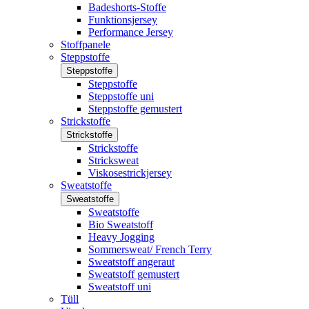
Badeshorts-Stoffe
Funktionsjersey
Performance Jersey
Stoffpanele
Steppstoffe
Steppstoffe
Steppstoffe
Steppstoffe uni
Steppstoffe gemustert
Strickstoffe
Strickstoffe
Strickstoffe
Stricksweat
Viskosestrickjersey
Sweatstoffe
Sweatstoffe
Sweatstoffe
Bio Sweatstoff
Heavy Jogging
Sommersweat/ French Terry
Sweatstoff angeraut
Sweatstoff gemustert
Sweatstoff uni
Tüll