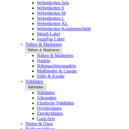
Webetiketten Sets
Webetiketten S
Webetiketten M
Webetiketten L
Webetiketten XL
Webetiketten Konturenschnitt
Metall-Label
SnapPap Label
Nähen & Markieren
Nähen & Markieren
Nähen & Markieren
Nadeln
Nähmaschinennadeln
Maßbänder & Lineale
Stifte & Kreide
Nähfäden
Nähfäden
Nähfäden
Allesnäher
Elastische Nähfäden
Overlockgarn
Zierstichfäden
Garn-Sets
Nieten & Ösen
Reißverschlüsse