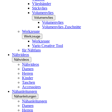
Vliesbänder
Stickvlies
Volumenvlies
Volumenvlies
Volumenvlies
Volumenvlies Zuschnitte
Werkzeuge
Werkzeuge
Werkzeuge
Vario Creative Tool
für Nähfans
Nähvideos
Nähvideos
Nähvideos
Damen
Herren
Kinder
Taschen
Accessoires
Nähanleitungen
Nähanleitungen
Nähanleitungen
Damen
Herren