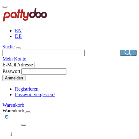
Direkt
zum
Inhalt
EN
DE
Suche
Mein Konto
E-Mail Adresse
Passwort
Anmelden
Registrieren
Passwort vergessen?
Warenkorb
Warenkorb