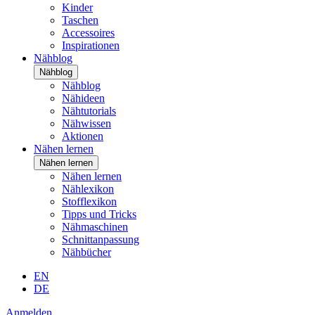
Kinder
Taschen
Accessoires
Inspirationen
Nähblog
Nähblog
Nähblog
Nähideen
Nähtutorials
Nähwissen
Aktionen
Nähen lernen
Nähen lernen
Nähen lernen
Nählexikon
Stofflexikon
Tipps und Tricks
Nähmaschinen
Schnittanpassung
Nähbücher
EN
DE
Anmelden