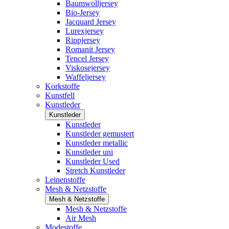
Baumwolljersey
Bio-Jersey
Jacquard Jersey
Lurexjersey
Rippjersey
Romanit Jersey
Tencel Jersey
Viskosejersey
Waffeljersey
Korkstoffe
Kunstfell
Kunstleder
Kunstleder
Kunstleder
Kunstleder gemustert
Kunstleder metallic
Kunstleder uni
Kunstleder Used
Stretch Kunstleder
Leinenstoffe
Mesh & Netzstoffe
Mesh & Netzstoffe
Mesh & Netzstoffe
Air Mesh
Modestoffe