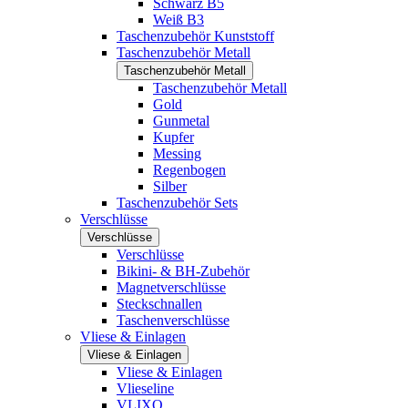
Schwarz B5
Weiß B3
Taschenzubehör Kunststoff
Taschenzubehör Metall
Taschenzubehör Metall
Taschenzubehör Metall
Gold
Gunmetal
Kupfer
Messing
Regenbogen
Silber
Taschenzubehör Sets
Verschlüsse
Verschlüsse
Verschlüsse
Bikini- & BH-Zubehör
Magnetverschlüsse
Steckschnallen
Taschenverschlüsse
Vliese & Einlagen
Vliese & Einlagen
Vliese & Einlagen
Vlieseline
VLIXO