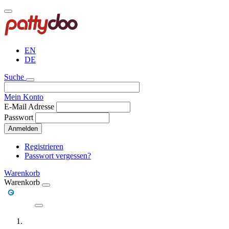
Direkt
zum
Inhalt
EN
DE
Suche
Mein Konto
E-Mail Adresse
Passwort
Anmelden
Registrieren
Passwort vergessen?
Warenkorb
Warenkorb