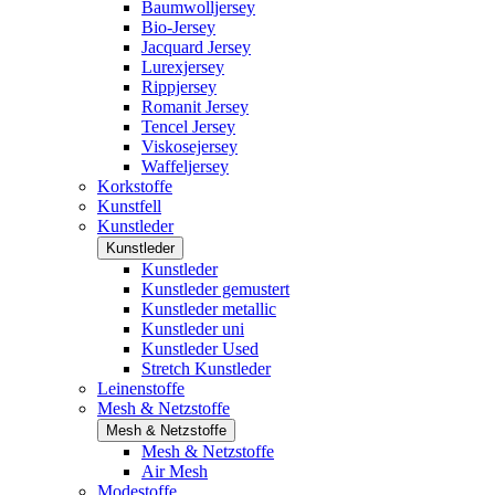
Baumwolljersey
Bio-Jersey
Jacquard Jersey
Lurexjersey
Rippjersey
Romanit Jersey
Tencel Jersey
Viskosejersey
Waffeljersey
Korkstoffe
Kunstfell
Kunstleder
Kunstleder
Kunstleder
Kunstleder gemustert
Kunstleder metallic
Kunstleder uni
Kunstleder Used
Stretch Kunstleder
Leinenstoffe
Mesh & Netzstoffe
Mesh & Netzstoffe
Mesh & Netzstoffe
Air Mesh
Modestoffe