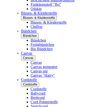
Beschichtete Baumwollstoffe
Funktionsstoff "Bo"
Oilskin
Blusen- & Kleiderstoffe
Blusen- & Kleiderstoffe
Blusen- & Kleiderstoffe
Chiffon
Bündchen
Bündchen
Bündchen
Fertigbündchen
Bio Bündchen
Canvas
Canvas
Canvas
Canvas gemustert
Canvas uni
Canvas "Harry"
Cordstoffe
Cordstoffe
Cordstoffe
Babycord
Breitcord
Cord Polsterstoffe
Stretchcord