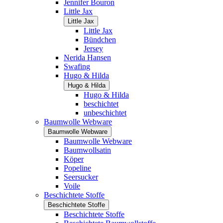
Jennifer Bouron
Little Jax
Little Jax
Little Jax
Bündchen
Jersey
Nerida Hansen
Swafing
Hugo & Hilda
Hugo & Hilda
Hugo & Hilda
beschichtet
unbeschichtet
Baumwolle Webware
Baumwolle Webware
Baumwolle Webware
Baumwollsatin
Köper
Popeline
Seersucker
Voile
Beschichtete Stoffe
Beschichtete Stoffe
Beschichtete Stoffe