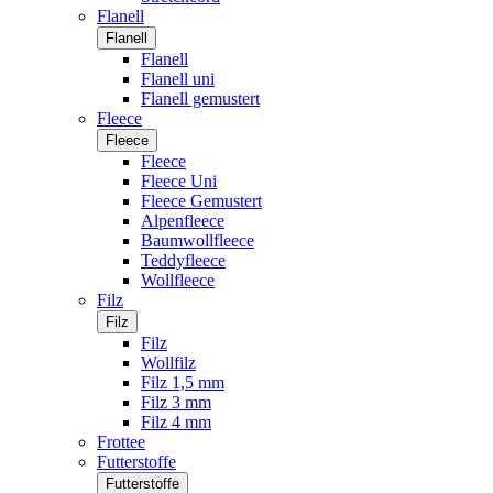
Flanell
Flanell
Flanell
Flanell uni
Flanell gemustert
Fleece
Fleece
Fleece
Fleece Uni
Fleece Gemustert
Alpenfleece
Baumwollfleece
Teddyfleece
Wollfleece
Filz
Filz
Filz
Wollfilz
Filz 1,5 mm
Filz 3 mm
Filz 4 mm
Frottee
Futterstoffe
Futterstoffe