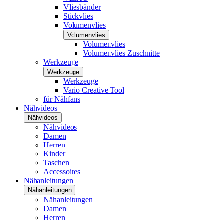
Vliesbänder
Stickvlies
Volumenvlies
Volumenvlies
Volumenvlies
Volumenvlies Zuschnitte
Werkzeuge
Werkzeuge
Werkzeuge
Vario Creative Tool
für Nähfans
Nähvideos
Nähvideos
Nähvideos
Damen
Herren
Kinder
Taschen
Accessoires
Nähanleitungen
Nähanleitungen
Nähanleitungen
Damen
Herren