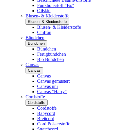
Beschichtete Baumwollstoffe
Funktionsstoff "Bo"
Oilskin
Blusen- & Kleiderstoffe
Blusen- & Kleiderstoffe
Blusen- & Kleiderstoffe
Chiffon
Bündchen
Bündchen
Bündchen
Fertigbündchen
Bio Bündchen
Canvas
Canvas
Canvas
Canvas gemustert
Canvas uni
Canvas "Harry"
Cordstoffe
Cordstoffe
Cordstoffe
Babycord
Breitcord
Cord Polsterstoffe
Stretchcord