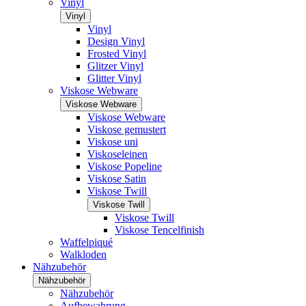
Vinyl
Vinyl
Vinyl
Design Vinyl
Frosted Vinyl
Glitzer Vinyl
Glitter Vinyl
Viskose Webware
Viskose Webware
Viskose Webware
Viskose gemustert
Viskose uni
Viskoseleinen
Viskose Popeline
Viskose Satin
Viskose Twill
Viskose Twill
Viskose Twill
Viskose Tencelfinish
Waffelpiqué
Walkloden
Nähzubehör
Nähzubehör
Nähzubehör
Aufbewahrung