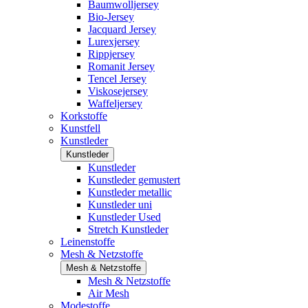
Baumwolljersey
Bio-Jersey
Jacquard Jersey
Lurexjersey
Rippjersey
Romanit Jersey
Tencel Jersey
Viskosejersey
Waffeljersey
Korkstoffe
Kunstfell
Kunstleder
Kunstleder
Kunstleder
Kunstleder gemustert
Kunstleder metallic
Kunstleder uni
Kunstleder Used
Stretch Kunstleder
Leinenstoffe
Mesh & Netzstoffe
Mesh & Netzstoffe
Mesh & Netzstoffe
Air Mesh
Modestoffe