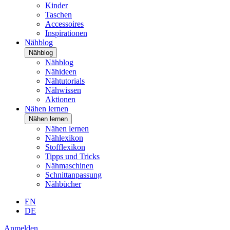
Kinder
Taschen
Accessoires
Inspirationen
Nähblog
Nähblog
Nähblog
Nähideen
Nähtutorials
Nähwissen
Aktionen
Nähen lernen
Nähen lernen
Nähen lernen
Nählexikon
Stofflexikon
Tipps und Tricks
Nähmaschinen
Schnittanpassung
Nähbücher
EN
DE
Anmelden