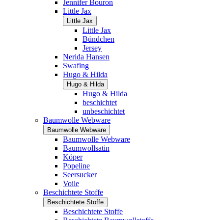
Jennifer Bouron
Little Jax
Little Jax
Little Jax
Bündchen
Jersey
Nerida Hansen
Swafing
Hugo & Hilda
Hugo & Hilda
Hugo & Hilda
beschichtet
unbeschichtet
Baumwolle Webware
Baumwolle Webware
Baumwolle Webware
Baumwollsatin
Köper
Popeline
Seersucker
Voile
Beschichtete Stoffe
Beschichtete Stoffe
Beschichtete Stoffe