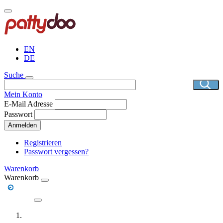
Direkt
zum
Inhalt
EN
DE
Suche
Mein Konto
E-Mail Adresse
Passwort
Anmelden
Registrieren
Passwort vergessen?
Warenkorb
Warenkorb