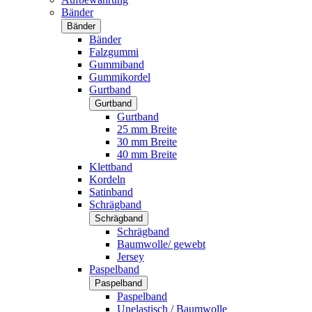
Bänder
Bänder
Bänder
Falzgummi
Gummiband
Gummikordel
Gurtband
Gurtband
Gurtband
25 mm Breite
30 mm Breite
40 mm Breite
Klettband
Kordeln
Satinband
Schrägband
Schrägband
Schrägband
Baumwolle/ gewebt
Jersey
Paspelband
Paspelband
Paspelband
Unelastisch / Baumwolle