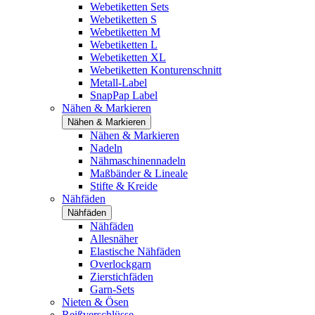
Webetiketten Sets
Webetiketten S
Webetiketten M
Webetiketten L
Webetiketten XL
Webetiketten Konturenschnitt
Metall-Label
SnapPap Label
Nähen & Markieren
Nähen & Markieren
Nähen & Markieren
Nadeln
Nähmaschinennadeln
Maßbänder & Lineale
Stifte & Kreide
Nähfäden
Nähfäden
Nähfäden
Allesnäher
Elastische Nähfäden
Overlockgarn
Zierstichfäden
Garn-Sets
Nieten & Ösen
Reißverschlüsse