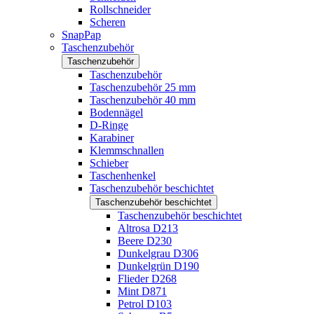
Rollschneider
Scheren
SnapPap
Taschenzubehör
Taschenzubehör
Taschenzubehör
Taschenzubehör 25 mm
Taschenzubehör 40 mm
Bodennägel
D-Ringe
Karabiner
Klemmschnallen
Schieber
Taschenhenkel
Taschenzubehör beschichtet
Taschenzubehör beschichtet
Taschenzubehör beschichtet
Altrosa D213
Beere D230
Dunkelgrau D306
Dunkelgrün D190
Flieder D268
Mint D871
Petrol D103