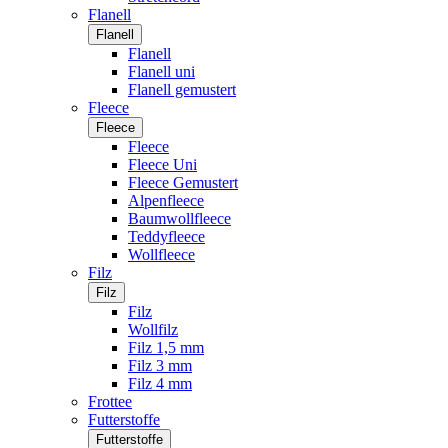
Flanell
Flanell
Flanell
Flanell uni
Flanell gemustert
Fleece
Fleece
Fleece
Fleece Uni
Fleece Gemustert
Alpenfleece
Baumwollfleece
Teddyfleece
Wollfleece
Filz
Filz
Filz
Wollfilz
Filz 1,5 mm
Filz 3 mm
Filz 4 mm
Frottee
Futterstoffe
Futterstoffe