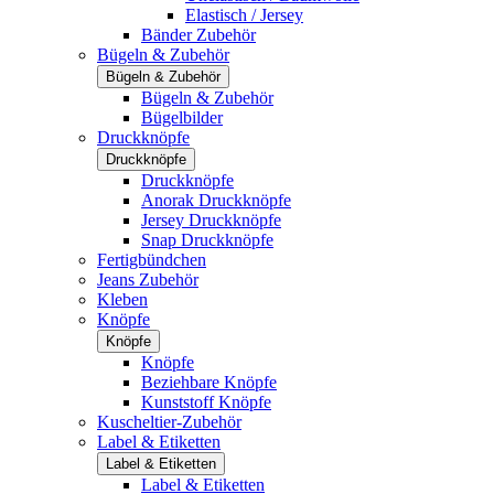
Elastisch / Jersey
Bänder Zubehör
Bügeln & Zubehör
Bügeln & Zubehör
Bügeln & Zubehör
Bügelbilder
Druckknöpfe
Druckknöpfe
Druckknöpfe
Anorak Druckknöpfe
Jersey Druckknöpfe
Snap Druckknöpfe
Fertigbündchen
Jeans Zubehör
Kleben
Knöpfe
Knöpfe
Knöpfe
Beziehbare Knöpfe
Kunststoff Knöpfe
Kuscheltier-Zubehör
Label & Etiketten
Label & Etiketten
Label & Etiketten