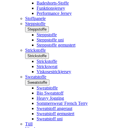
Badeshorts-Stoffe
Funktionsjersey
Performance Jersey
Stoffpanele
Steppstoffe
Steppstoffe
Steppstoffe
Steppstoffe uni
Steppstoffe gemustert
Strickstoffe
Strickstoffe
Strickstoffe
Stricksweat
Viskosestrickjersey
Sweatstoffe
Sweatstoffe
Sweatstoffe
Bio Sweatstoff
Heavy Jogging
Sommersweat/ French Terry
Sweatstoff angeraut
Sweatstoff gemustert
Sweatstoff uni
Tüll