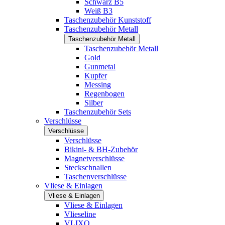
Schwarz B5
Weiß B3
Taschenzubehör Kunststoff
Taschenzubehör Metall
Taschenzubehör Metall
Taschenzubehör Metall
Gold
Gunmetal
Kupfer
Messing
Regenbogen
Silber
Taschenzubehör Sets
Verschlüsse
Verschlüsse
Verschlüsse
Bikini- & BH-Zubehör
Magnetverschlüsse
Steckschnallen
Taschenverschlüsse
Vliese & Einlagen
Vliese & Einlagen
Vliese & Einlagen
Vlieseline
VLIXO