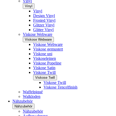
Vinyl
Vinyl
Vinyl
Design Vinyl
Frosted Vinyl
Glitzer Vinyl
Glitter Vinyl
Viskose Webware
Viskose Webware
Viskose Webware
Viskose gemustert
Viskose uni
Viskoseleinen
Viskose Popeline
Viskose Satin
Viskose Twill
Viskose Twill
Viskose Twill
Viskose Tencelfinish
Waffelpiqué
Walkloden
Nähzubehör
Nähzubehör
Nähzubehör
Aufbewahrung