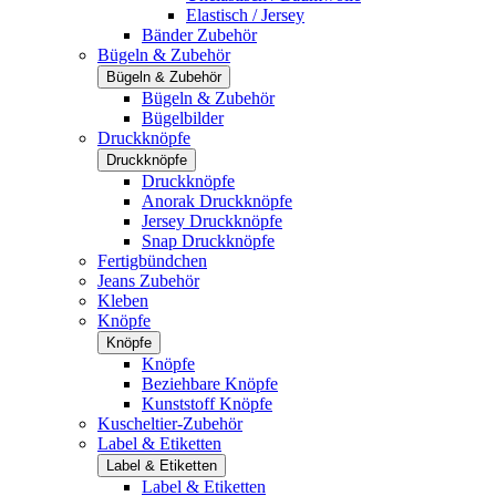
Elastisch / Jersey
Bänder Zubehör
Bügeln & Zubehör
Bügeln & Zubehör
Bügeln & Zubehör
Bügelbilder
Druckknöpfe
Druckknöpfe
Druckknöpfe
Anorak Druckknöpfe
Jersey Druckknöpfe
Snap Druckknöpfe
Fertigbündchen
Jeans Zubehör
Kleben
Knöpfe
Knöpfe
Knöpfe
Beziehbare Knöpfe
Kunststoff Knöpfe
Kuscheltier-Zubehör
Label & Etiketten
Label & Etiketten
Label & Etiketten