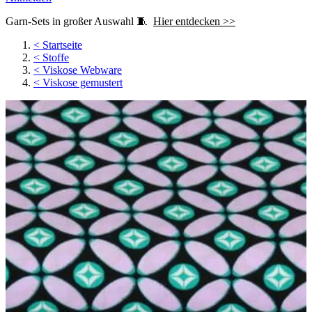
Garn-Sets in großer Auswahl 🧵
Hier entdecken >>
<
Startseite
<
Stoffe
<
Viskose Webware
<
Viskose gemustert