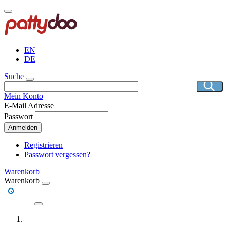
Direkt
zum
Inhalt
EN
DE
Suche
Mein Konto
E-Mail Adresse
Passwort
Anmelden
Registrieren
Passwort vergessen?
Warenkorb
Warenkorb