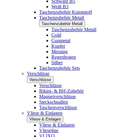
Schwarz B5
Weiß B3
Taschenzubehör Kunststoff
Taschenzubehör Metall
Taschenzubehör Metall
Taschenzubehör Metall
Gold
Gunmetal
Kupfer
Messing
Regenbogen
Silber
Taschenzubehör Sets
Verschlüsse
Verschlüsse
Verschlüsse
Bikini- & BH-Zubehör
Magnetverschlüsse
Steckschnallen
Taschenverschlüsse
Vliese & Einlagen
Vliese & Einlagen
Vliese & Einlagen
Vlieseline
VLIXO