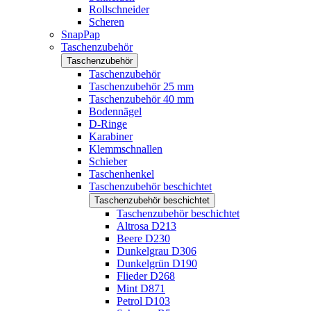
Rollschneider
Scheren
SnapPap
Taschenzubehör
Taschenzubehör
Taschenzubehör
Taschenzubehör 25 mm
Taschenzubehör 40 mm
Bodennägel
D-Ringe
Karabiner
Klemmschnallen
Schieber
Taschenhenkel
Taschenzubehör beschichtet
Taschenzubehör beschichtet
Taschenzubehör beschichtet
Altrosa D213
Beere D230
Dunkelgrau D306
Dunkelgrün D190
Flieder D268
Mint D871
Petrol D103