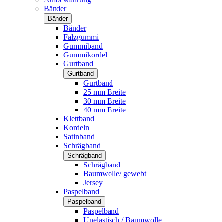
Bänder
Bänder
Bänder
Falzgummi
Gummiband
Gummikordel
Gurtband
Gurtband
Gurtband
25 mm Breite
30 mm Breite
40 mm Breite
Klettband
Kordeln
Satinband
Schrägband
Schrägband
Schrägband
Baumwolle/ gewebt
Jersey
Paspelband
Paspelband
Paspelband
Unelastisch / Baumwolle