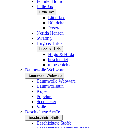
Jennifer Bouron
Little Jax
Little Jax
Little Jax
Bündchen
Jersey
Nerida Hansen
Swafing
Hugo & Hilda
Hugo & Hilda
Hugo & Hilda
beschichtet
unbeschichtet
Baumwolle Webware
Baumwolle Webware
Baumwolle Webware
Baumwollsatin
Köper
Popeline
Seersucker
Voile
Beschichtete Stoffe
Beschichtete Stoffe
Beschichtete Stoffe