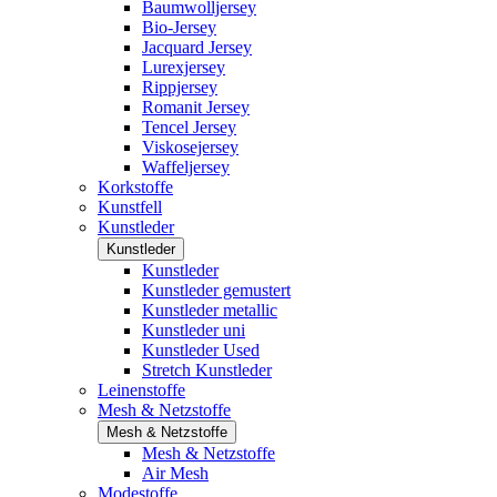
Baumwolljersey
Bio-Jersey
Jacquard Jersey
Lurexjersey
Rippjersey
Romanit Jersey
Tencel Jersey
Viskosejersey
Waffeljersey
Korkstoffe
Kunstfell
Kunstleder
Kunstleder
Kunstleder
Kunstleder gemustert
Kunstleder metallic
Kunstleder uni
Kunstleder Used
Stretch Kunstleder
Leinenstoffe
Mesh & Netzstoffe
Mesh & Netzstoffe
Mesh & Netzstoffe
Air Mesh
Modestoffe