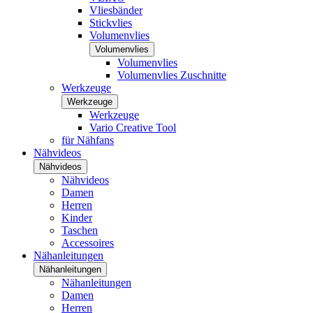
Vliesbänder
Stickvlies
Volumenvlies
Volumenvlies
Volumenvlies
Volumenvlies Zuschnitte
Werkzeuge
Werkzeuge
Werkzeuge
Vario Creative Tool
für Nähfans
Nähvideos
Nähvideos
Nähvideos
Damen
Herren
Kinder
Taschen
Accessoires
Nähanleitungen
Nähanleitungen
Nähanleitungen
Damen
Herren