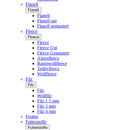
Flanell
Flanell
Flanell
Flanell uni
Flanell gemustert
Fleece
Fleece
Fleece
Fleece Uni
Fleece Gemustert
Alpenfleece
Baumwollfleece
Teddyfleece
Wollfleece
Filz
Filz
Filz
Wollfilz
Filz 1,5 mm
Filz 3 mm
Filz 4 mm
Frottee
Futterstoffe
Futterstoffe