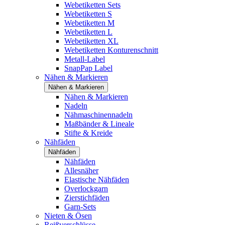
Webetiketten Sets
Webetiketten S
Webetiketten M
Webetiketten L
Webetiketten XL
Webetiketten Konturenschnitt
Metall-Label
SnapPap Label
Nähen & Markieren
Nähen & Markieren
Nähen & Markieren
Nadeln
Nähmaschinennadeln
Maßbänder & Lineale
Stifte & Kreide
Nähfäden
Nähfäden
Nähfäden
Allesnäher
Elastische Nähfäden
Overlockgarn
Zierstichfäden
Garn-Sets
Nieten & Ösen
Reißverschlüsse