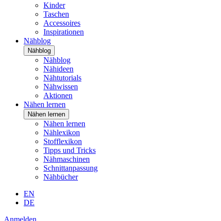
Kinder
Taschen
Accessoires
Inspirationen
Nähblog
Nähblog
Nähblog
Nähideen
Nähtutorials
Nähwissen
Aktionen
Nähen lernen
Nähen lernen
Nähen lernen
Nählexikon
Stofflexikon
Tipps und Tricks
Nähmaschinen
Schnittanpassung
Nähbücher
EN
DE
Anmelden