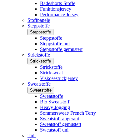
Badeshorts-Stoffe
Funktionsjersey
Performance Jersey
Stoffpanele
Steppstoffe
Steppstoffe
Steppstoffe
Steppstoffe uni
Steppstoffe gemustert
Strickstoffe
Strickstoffe
Strickstoffe
Stricksweat
Viskosestrickjersey
Sweatstoffe
Sweatstoffe
Sweatstoffe
Bio Sweatstoff
Heavy Jogging
Sommersweat/ French Terry
Sweatstoff angeraut
Sweatstoff gemustert
Sweatstoff uni
Tüll